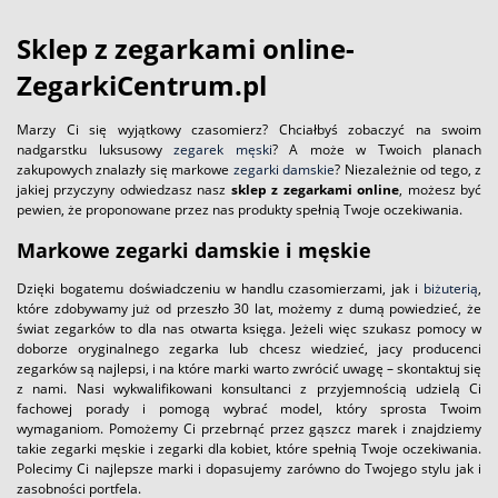
Sklep z zegarkami online-
ZegarkiCentrum.pl
Marzy Ci się wyjątkowy czasomierz? Chciałbyś zobaczyć na swoim
nadgarstku luksusowy
zegarek męski
? A może w Twoich planach
zakupowych znalazły się markowe
zegarki damskie
? Niezależnie od tego, z
jakiej przyczyny odwiedzasz nasz
sklep z zegarkami online
, możesz być
pewien, że proponowane przez nas produkty spełnią Twoje oczekiwania.
Markowe zegarki damskie i męskie
Dzięki bogatemu doświadczeniu w handlu czasomierzami, jak i
biżuterią
,
które zdobywamy już od przeszło 30 lat, możemy z dumą powiedzieć, że
świat zegarków to dla nas otwarta księga. Jeżeli więc szukasz pomocy w
doborze oryginalnego zegarka lub chcesz wiedzieć, jacy producenci
zegarków są najlepsi, i na które marki warto zwrócić uwagę – skontaktuj się
z nami. Nasi wykwalifikowani konsultanci z przyjemnością udzielą Ci
fachowej porady i pomogą wybrać model, który sprosta Twoim
wymaganiom. Pomożemy Ci przebrnąć przez gąszcz marek i znajdziemy
takie zegarki męskie i zegarki dla kobiet, które spełnią Twoje oczekiwania.
Polecimy Ci najlepsze marki i dopasujemy zarówno do Twojego stylu jak i
zasobności portfela.