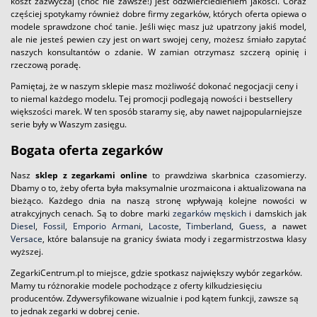
koszt zazwyczaj (choć nie zawsze!) jest odzwierciedleniem jakości. Coraz
częściej spotykamy również dobre firmy zegarków, których oferta opiewa o
modele sprawdzone choć tanie. Jeśli więc masz już upatrzony jakiś model,
ale nie jesteś pewien czy jest on wart swojej ceny, możesz śmiało zapytać
naszych konsultantów o zdanie. W zamian otrzymasz szczerą opinię i
rzeczową poradę.
Pamiętaj, że w naszym sklepie masz możliwość dokonać negocjacji ceny i
to niemal każdego modelu. Tej promocji podlegają nowości i bestsellery
większości marek. W ten sposób staramy się, aby nawet najpopularniejsze
serie były w Waszym zasięgu.
Bogata oferta zegarków
Nasz
sklep z zegarkami online
to prawdziwa skarbnica czasomierzy.
Dbamy o to, żeby oferta była maksymalnie urozmaicona i aktualizowana na
bieżąco. Każdego dnia na naszą stronę wpływają kolejne nowości w
atrakcyjnych cenach. Są to dobre marki
zegarków męskich
i damskich jak
Diesel
,
Fossil
,
Emporio Armani
,
Lacoste
,
Timberland
,
Guess
, a nawet
Versace
, które balansuje na granicy świata mody i zegarmistrzostwa klasy
wyższej.
ZegarkiCentrum.pl to miejsce, gdzie spotkasz największy wybór zegarków.
Mamy tu różnorakie modele pochodzące z oferty kilkudziesięciu
producentów. Zdywersyfikowane wizualnie i pod kątem funkcji, zawsze są
to jednak zegarki w dobrej cenie.