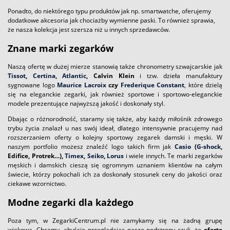
Ponadto, do niektórego typu produktów jak np. smartwatche, oferujemy
dodatkowe akcesoria jak chociażby wymienne paski. To również sprawia,
że nasza kolekcja jest szersza niż u innych sprzedawców.
Znane marki zegarków
Naszą ofertę w dużej mierze stanowią także chronometry szwajcarskie jak
Tissot
,
Certina
,
Atlantic
, Calvin
Klein
i tzw. dzieła manufaktury
sygnowane logo
Maurice Lacroix
czy
Frederique Constant
, które dzielą
się na eleganckie zegarki, jak również sportowe i sportowo-eleganckie
modele prezentujące najwyższą jakość i doskonały styl.
Dbając o różnorodność, staramy się także, aby każdy miłośnik zdrowego
trybu życia znalazł u nas swój ideał, dlatego intensywnie pracujemy nad
rozszerzaniem oferty o kolejny sportowy zegarek damski i męski. W
naszym portfolio możesz znaleźć logo takich firm jak
Casio
(
G-shock
,
Edifice, Protrek…),
Timex
,
Seiko
,
Lorus
i wiele innych. Te marki zegarków
męskich i damskich cieszą się ogromnym uznaniem klientów na całym
świecie, którzy pokochali ich za doskonały stosunek ceny do jakości oraz
ciekawe wzornictwo.
Modne zegarki dla każdego
Poza tym, w ZegarkiCentrum.pl nie zamykamy się na żadną grupę
wiekową. Chcemy, abyście przeglądając nasze podstrony czuli, że
ofertę