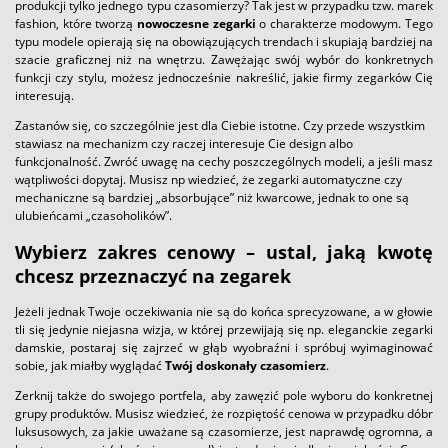
produkcji tylko jednego typu czasomierzy? Tak jest w przypadku tzw. marek
fashion, które tworzą
nowoczesne zegarki
o charakterze modowym. Tego
typu modele opierają się na obowiązujących trendach i skupiają bardziej na
szacie graficznej niż na wnętrzu. Zawężając swój wybór do konkretnych
funkcji czy stylu, możesz jednocześnie nakreślić, jakie firmy zegarków Cię
interesują.
Zastanów się, co szczególnie jest dla Ciebie istotne. Czy przede wszystkim
stawiasz na mechanizm czy raczej interesuje Cie design albo
funkcjonalność. Zwróć uwagę na cechy poszczególnych modeli, a jeśli masz
wątpliwości dopytaj. Musisz np wiedzieć, że zegarki automatyczne czy
mechaniczne są bardziej „absorbujące” niż kwarcowe, jednak to one są
ulubieńcami „czasoholików”.
Wybierz zakres cenowy – ustal, jaką kwotę
chcesz przeznaczyć na zegarek
Jeżeli jednak Twoje oczekiwania nie są do końca sprecyzowane, a w głowie
tli się jedynie niejasna wizja, w której przewijają się np. eleganckie zegarki
damskie, postaraj się zajrzeć w głąb wyobraźni i spróbuj wyimaginować
sobie, jak miałby wyglądać
Twój doskonały czasomierz
.
Zerknij także do swojego portfela, aby zawęzić pole wyboru do konkretnej
grupy produktów. Musisz wiedzieć, że rozpiętość cenowa w przypadku dóbr
luksusowych, za jakie uważane są czasomierze, jest naprawdę ogromna, a