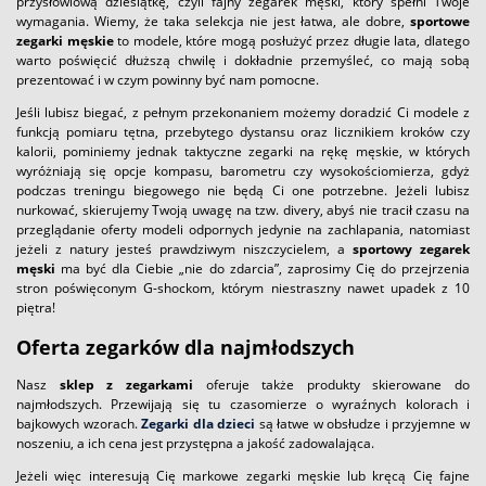
przysłowiową dziesiątkę, czyli fajny zegarek męski, który spełni Twoje
wymagania. Wiemy, że taka selekcja nie jest łatwa, ale dobre,
sportowe
zegarki męskie
to modele, które mogą posłużyć przez długie lata, dlatego
warto poświęcić dłuższą chwilę i dokładnie przemyśleć, co mają sobą
prezentować i w czym powinny być nam pomocne.
Jeśli lubisz biegać, z pełnym przekonaniem możemy doradzić Ci modele z
funkcją pomiaru tętna, przebytego dystansu oraz licznikiem kroków czy
kalorii, pominiemy jednak taktyczne zegarki na rękę męskie, w których
wyróżniają się opcje kompasu, barometru czy wysokościomierza, gdyż
podczas treningu biegowego nie będą Ci one potrzebne. Jeżeli lubisz
nurkować, skierujemy Twoją uwagę na tzw. divery, abyś nie tracił czasu na
przeglądanie oferty modeli odpornych jedynie na zachlapania, natomiast
jeżeli z natury jesteś prawdziwym niszczycielem, a
sportowy zegarek
męski
ma być dla Ciebie „nie do zdarcia”, zaprosimy Cię do przejrzenia
stron poświęconym G-shockom, którym niestraszny nawet upadek z 10
piętra!
Oferta zegarków dla najmłodszych
Nasz
sklep z zegarkami
oferuje także produkty skierowane do
najmłodszych. Przewijają się tu czasomierze o wyraźnych kolorach i
bajkowych wzorach.
Zegarki dla dzieci
są łatwe w obsłudze i przyjemne w
noszeniu, a ich cena jest przystępna a jakość zadowalająca.
Jeżeli więc interesują Cię markowe zegarki męskie lub kręcą Cię fajne