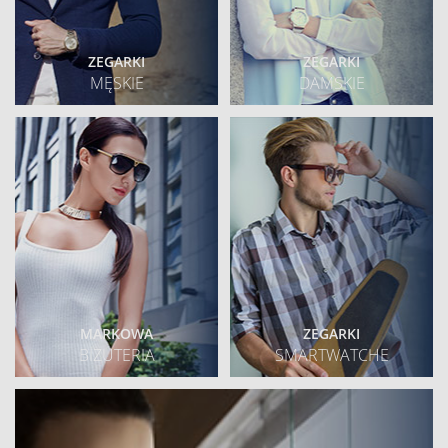
ZEGARKI
ZEGARKI
MĘSKIE
DAMSKIE
MARKOWA
ZEGARKI
BIZUTERIA
SMARTWATCHE