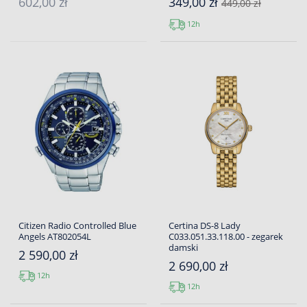
602,00 zł
349,00 zł
449,00 zł
12h
Citizen Radio Controlled Blue
Certina DS-8 Lady
Angels AT802054L
C033.051.33.118.00 - zegarek
damski
2 590,00 zł
2 690,00 zł
12h
12h