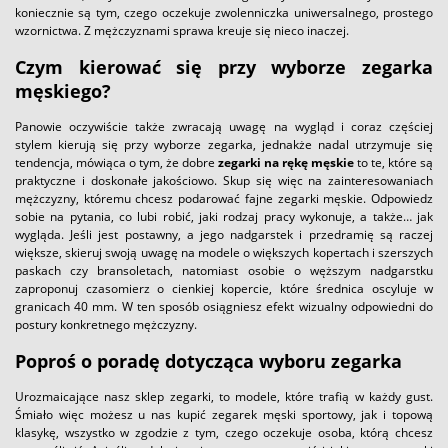
koniecznie są tym, czego oczekuje zwolenniczka uniwersalnego, prostego
wzornictwa. Z mężczyznami sprawa kreuje się nieco inaczej.
Czym kierować się przy wyborze zegarka
męskiego?
Panowie oczywiście także zwracają uwagę na wygląd i coraz częściej
stylem kierują się przy wyborze zegarka, jednakże nadal utrzymuje się
tendencja, mówiąca o tym, że dobre
zegarki na rękę męskie
to te, które są
praktyczne i doskonałe jakościowo. Skup się więc na zainteresowaniach
mężczyzny, któremu chcesz podarować fajne zegarki męskie. Odpowiedz
sobie na pytania, co lubi robić, jaki rodzaj pracy wykonuje, a także… jak
wygląda. Jeśli jest postawny, a jego nadgarstek i przedramię są raczej
większe, skieruj swoją uwagę na modele o większych kopertach i szerszych
paskach czy bransoletach, natomiast osobie o węższym nadgarstku
zaproponuj czasomierz o cienkiej kopercie, które średnica oscyluje w
granicach 40 mm. W ten sposób osiągniesz efekt wizualny odpowiedni do
postury konkretnego mężczyzny.
Poproś o poradę dotycząca wyboru zegarka
Urozmaicające nasz sklep zegarki, to modele, które trafią w każdy gust.
Śmiało więc możesz u nas kupić zegarek męski sportowy, jak i topową
klasykę, wszystko w zgodzie z tym, czego oczekuje osoba, którą chcesz