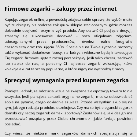
Firmowe zegarki – zakupy przez internet
Kupując zegarek online, z pewnością zdajesz sobie sprawę, że wybór może
być trudniejszy niż podczas zakupu w sklepie stacjonarnym, gdzie możesz
dokładnie obejrzeć i przymierzyć produkt. Aby ułatwić Ci podjęcie decyzji,
staramy się sukcesywnie dodawać – poza oficjalnymi zdjęciami
udostępnianymi przez producentów, również realne fotografie
czasomierzy oraz tzw. ujęcia 360o. Specjalnie na Twoje życzenie możemy
także wykonać dodatkowe fotosy, na których widoczne będą interesujące
Cię zegarki firmowe ujęte z różnej perspektywy. Jeśli tylko chcesz, zadzwoń
lub napisz do nas, a polecimy Ci najlepsze zegarki wskazując, które
kolekcje akurat teraz są popularne, a które nigdy nie wychodzą z mody.
Sprecyzuj wymagania przed kupnem zegarka
Pamiętaj jednak, że odczucia wizualne związane z ekspozycją towaru to nie
wszystko. Jeśli planujesz zakupić oryginalne zegarki, musisz odpowiedzieć
sobie na pytanie, czego dokładnie szukasz. Przede wszystkim skup się na
tym, jakiego rodzaju produktu oczekujesz. Czy ma to być elegancki zegarek
damski czy raczej zegarek damski sportowy? Zastanów się, jaki design ma
przedstawiać pożądany przez Ciebie chronometr i jakie funkcje powinien
posiadać.
Czy wiesz, że niektóre marki zegarków damskich specjalizują się w