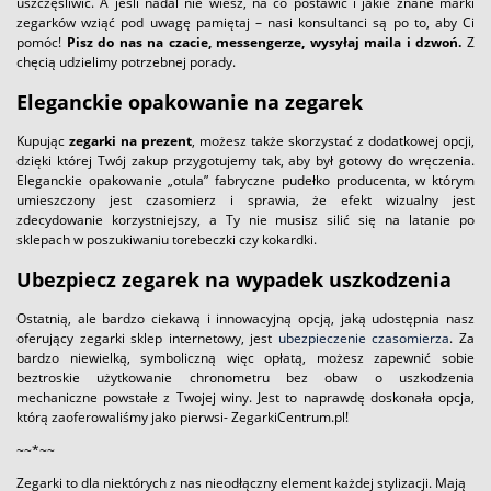
uszczęśliwić. A jeśli nadal nie wiesz, na co postawić i jakie znane marki
zegarków wziąć pod uwagę pamiętaj – nasi konsultanci są po to, aby Ci
pomóc!
Pisz do nas na czacie, messengerze, wysyłaj maila i dzwoń.
Z
chęcią udzielimy potrzebnej porady.
Eleganckie opakowanie na zegarek
Kupując
zegarki na prezent
, możesz także skorzystać z dodatkowej opcji,
dzięki której Twój zakup przygotujemy tak, aby był gotowy do wręczenia.
Eleganckie opakowanie „otula” fabryczne pudełko producenta, w którym
umieszczony jest czasomierz i sprawia, że efekt wizualny jest
zdecydowanie korzystniejszy, a Ty nie musisz silić się na latanie po
sklepach w poszukiwaniu torebeczki czy kokardki.
Ubezpiecz zegarek na wypadek uszkodzenia
Ostatnią, ale bardzo ciekawą i innowacyjną opcją, jaką udostępnia nasz
oferujący zegarki sklep internetowy, jest
ubezpieczenie czasomierza
. Za
bardzo niewielką, symboliczną więc opłatą, możesz zapewnić sobie
beztroskie użytkowanie chronometru bez obaw o uszkodzenia
mechaniczne powstałe z Twojej winy. Jest to naprawdę doskonała opcja,
którą zaoferowaliśmy jako pierwsi- ZegarkiCentrum.pl!
~~*~~
Zegarki to dla niektórych z nas nieodłączny element każdej stylizacji. Mają