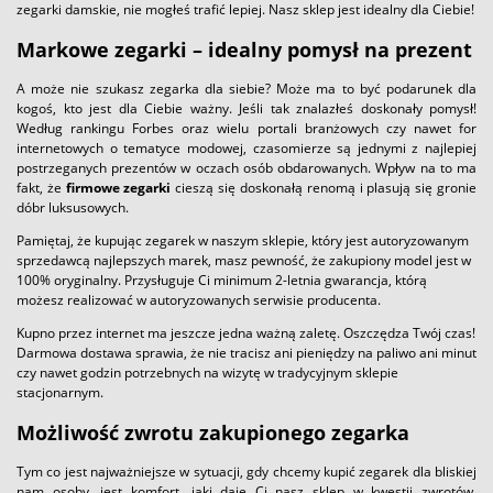
zegarki damskie, nie mogłeś trafić lepiej. Nasz sklep jest idealny dla Ciebie!
Markowe zegarki – idealny pomysł na prezent
A może nie szukasz zegarka dla siebie? Może ma to być podarunek dla
kogoś, kto jest dla Ciebie ważny. Jeśli tak znalazłeś doskonały pomysł!
Według rankingu Forbes oraz wielu portali branżowych czy nawet for
internetowych o tematyce modowej, czasomierze są jednymi z najlepiej
postrzeganych prezentów w oczach osób obdarowanych. Wpływ na to ma
fakt, że
firmowe zegarki
cieszą się doskonałą renomą i plasują się gronie
dóbr luksusowych.
Pamiętaj, że kupując zegarek w naszym sklepie, który jest autoryzowanym
sprzedawcą najlepszych marek, masz pewność, że zakupiony model jest w
100% oryginalny. Przysługuje Ci minimum 2-letnia gwarancja, którą
możesz realizować w autoryzowanych serwisie producenta.
Kupno przez internet ma jeszcze jedna ważną zaletę. Oszczędza Twój czas!
Darmowa dostawa sprawia, że nie tracisz ani pieniędzy na paliwo ani minut
czy nawet godzin potrzebnych na wizytę w tradycyjnym sklepie
stacjonarnym.
Możliwość zwrotu zakupionego zegarka
Tym co jest najważniejsze w sytuacji, gdy chcemy kupić zegarek dla bliskiej
nam osoby, jest komfort, jaki daje Ci nasz sklep w kwestii zwrotów.