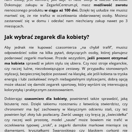
Dokonując zakupu w ZegarkiCentrum.pl, masz
możliwość zwrotu
nienoszonego produktu
w ciągu aż 100 dni.
Dzięki tej usłudze nie musisz
martwić się, że nie trafisz w oczekiwania obdarowanej osoby. Możesz
zastanowić się w domu i odesłać nam niechciany zakup nawet po 3
miesiącach.
Jak wybrać zegarek dla kobiety?
Aby jednak nie kupować czasomierza „na chybił trafił”, musisz
odpowiedzieć sobie na kilka pytań, dotyczących osoby, której planujesz
podarować zegarki markowe. Przede wszystkim,
jeśli prezent otrzymać
ma kobieta
sprawdź w jakim stylu się ubiera. Czy nosi stroje eleganckie,
czy raczej luźne, niezobowiązujące zestawy. W przypadku stonowanych
stylizacji, bezpieczniej będzie postawić na klasykę, ale jeśli kobieta ta tryska
energią i lubi zaskakiwać innych niebagatelnymi stylizacjami, dobrą opcją
może okazać się damski zegarek sportowy, który wyróżni się interesującą
kolorystyką i praktycznym zastosowaniem.
Dobierając
czasomierz dla kobiety
, powinieneś także sprawdzić, jaką
biżuterię nosi. Dzięki takiemu rozeznaniu z łatwością stwierdzisz, czy
chronometr ma być zachowany w klasycznym odcieniu stali, czy też
powinien być złoty lub pozłacany. Zwróć uwagę czy kręcą ją „świecidełka”
czy raczej woli prostotę, model „saute” może bowiem nie trafić w
oczekiwania typowej „sroki”, a zegarki damskie markowe mieniące się
diamentami, kryształkami Swarovskiego czy blaskiem cyrkonii nie