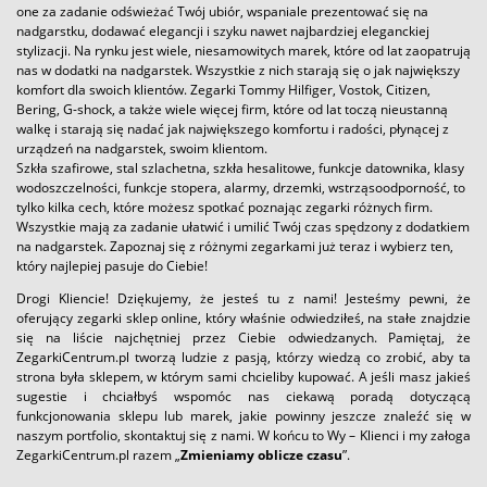
one za zadanie odświeżać Twój ubiór, wspaniale prezentować się na
nadgarstku, dodawać elegancji i szyku nawet najbardziej eleganckiej
stylizacji. Na rynku jest wiele, niesamowitych marek, które od lat zaopatrują
nas w dodatki na nadgarstek. Wszystkie z nich starają się o jak największy
komfort dla swoich klientów. Zegarki Tommy Hilfiger, Vostok, Citizen,
Bering, G-shock, a także wiele więcej firm, które od lat toczą nieustanną
walkę i starają się nadać jak największego komfortu i radości, płynącej z
urządzeń na nadgarstek, swoim klientom.
Szkła szafirowe, stal szlachetna, szkła hesalitowe, funkcje datownika, klasy
wodoszczelności, funkcje stopera, alarmy, drzemki, wstrząsoodporność, to
tylko kilka cech, które możesz spotkać poznając zegarki różnych firm.
Wszystkie mają za zadanie ułatwić i umilić Twój czas spędzony z dodatkiem
na nadgarstek. Zapoznaj się z różnymi zegarkami już teraz i wybierz ten,
który najlepiej pasuje do Ciebie!
Drogi Kliencie! Dziękujemy, że jesteś tu z nami! Jesteśmy pewni, że
oferujący zegarki sklep online, który właśnie odwiedziłeś, na stałe znajdzie
się na liście najchętniej przez Ciebie odwiedzanych. Pamiętaj, że
ZegarkiCentrum.pl tworzą ludzie z pasją, którzy wiedzą co zrobić, aby ta
strona była sklepem, w którym sami chcieliby kupować. A jeśli masz jakieś
sugestie i chciałbyś wspomóc nas ciekawą poradą dotyczącą
funkcjonowania sklepu lub marek, jakie powinny jeszcze znaleźć się w
naszym portfolio, skontaktuj się z nami. W końcu to Wy – Klienci i my załoga
ZegarkiCentrum.pl razem „
Zmieniamy oblicze czasu
”.