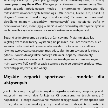
tworzymy z myślą o Was
. Dlatego poza klasykami prezentujemy Wam
także zegarki młodzieżowe męskie i smartwatche (stworzone dla
miłośników nowoczesnych technologii (MK Access, Diesel On, Fossil Q,
Skagen Connected i wielu innych producentów). Te ostatnie, przez wielu
określane mianem „zegarków internetowych” bez wątpienia trafią w
oczekiwania osób, które „żyją w sieci”, a więc prowadzą intensywne życie w
social media czy świat www chcą mieć dosłownie w zasięgu ręki.
Zegarki jakie oferujemy są bardzo zróżnicowane. Mają mniejszą lub
większą szerokość tarczy, występują na paskach, ale i bransoletach, a ich
koperta może mieć różny materiał – zwykle zrobiona jest ze stali, ale
również tworzywa sztucznego, mosiądzu, aluminium czy super lekkiego
tytanu. Dywersyfikacji także podlega ich kolor. Koperty i bransolety
zegarków pokryte są nierzadko warstwą trwałego koloru nanoszonego
m.in. warstwą PVD czy IP, a paski stanowią pole do popisów producentów,
prezentując najróżniejsze wzory.
Męskie zegarki sportowe – modele dla
aktywnych
Jeżeli interesują Cię głównie
męskie zegarki sportowe
, skup się przede
wszystkim na tym, jakie funkcje są Ci potrzebne, na jakich zależy Ci
najbardziej i z czego ewentualnie możesz zrezygnować. W ten sposób uda
Ci się dotrzeć do wąskiej grupy produktów, a dzięki temu ustrzelić