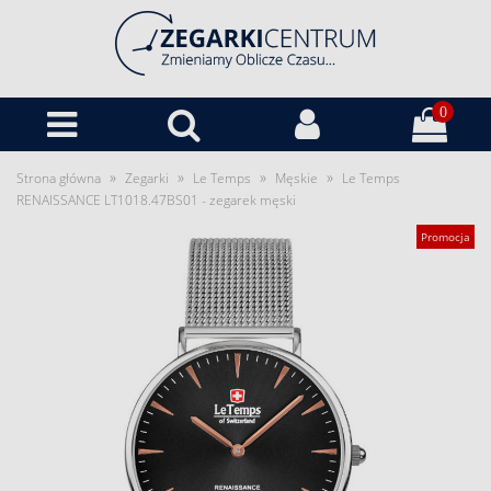
0
»
»
»
»
Strona główna
Zegarki
Le Temps
Męskie
Le Temps
RENAISSANCE LT1018.47BS01 - zegarek męski
Promocja