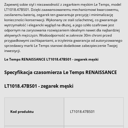
Zapewnij sobie styl i niezawodność z zegarkiem męskim Le Temps, model
LT1018.47BS01. Dzięki zaawansowanemu mechanizmowi kwarcowemu,
zasilanemu baterią, zegarek ten gwarantuje precyzję i minimalizację
konieczności konserwacji. Wykonany ze stali szlachetnej, co gwarantuje
wytrzymałość i elegancki wygląd na dłużej, a jego szkło szafirowe jest
odpornym na zarysowania rozwiązaniem idealnym nawet dla najbardziej
aktywnych mężczyzn. Wodoodporność w zakresie 30m chroni przed
przypadkowymi zachlapaniami, a trzyletnia gwarancja od autoryzowanego
sprzedawcy marki Le Temps stanowi dodatkowe zabezpieczenie Twojej
inwestycji.
Le Temps RENAISSANCE LT1018.47BS01
- zegarek męski
Specyfikacja czasomierza Le Temps RENAISSANCE
LT1018.47BS01 - zegarek męski
Kod produktu
LT1018.47BS01