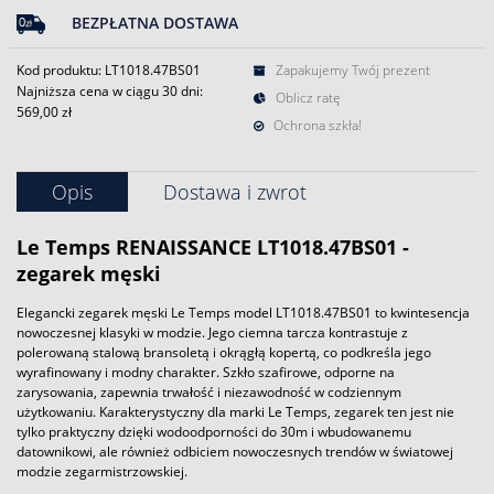
BEZPŁATNA DOSTAWA
Kod produktu: LT1018.47BS01
Zapakujemy Twój prezent
Najniższa cena w ciągu 30 dni:
Oblicz ratę
569,00 zł
Ochrona szkła!
Opis
Dostawa i zwrot
Le Temps RENAISSANCE LT1018.47BS01 -
zegarek męski
Elegancki zegarek męski Le Temps model LT1018.47BS01 to kwintesencja
nowoczesnej klasyki w modzie. Jego ciemna tarcza kontrastuje z
polerowaną stalową bransoletą i okrągłą kopertą, co podkreśla jego
wyrafinowany i modny charakter. Szkło szafirowe, odporne na
zarysowania, zapewnia trwałość i niezawodność w codziennym
użytkowaniu. Karakterystyczny dla marki Le Temps, zegarek ten jest nie
tylko praktyczny dzięki wodoodporności do 30m i wbudowanemu
datownikowi, ale również odbiciem nowoczesnych trendów w światowej
modzie zegarmistrzowskiej.