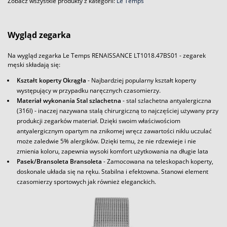
Zobacz wszystkie produkty z kategorii:
Le Temps
Wygląd zegarka
Na wygląd zegarka Le Temps RENAISSANCE LT1018.47BS01 - zegarek
męski składają się:
Kształt koperty Okrągła
- Najbardziej popularny kształt koperty
występujący w przypadku naręcznych czasomierzy.
Materiał wykonania Stal szlachetna
- stal szlachetna antyalergiczna
(316l) - inaczej nazywana stalą chirurgiczną to najczęściej używany przy
produkcji zegarków materiał. Dzięki swoim właściwościom
antyalergicznym opartym na znikomej wręcz zawartości niklu uczulać
może zaledwie 5% alergików. Dzięki temu, że nie rdzewieje i nie
zmienia koloru, zapewnia wysoki komfort użytkowania na długie lata
Pasek/Bransoleta Bransoleta
- Zamocowana na teleskopach koperty,
doskonale układa się na ręku. Stabilna i efektowna. Stanowi element
czasomierzy sportowych jak również eleganckich.