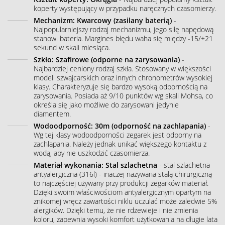
koperty występujący w przypadku naręcznych czasomierzy.
Mechanizm: Kwarcowy (zasilany baterią)
-
Najpopularniejszy rodzaj mechanizmu, jego siłę napędową
stanowi bateria. Margines błędu waha się między -15/+21
sekund w skali miesiąca.
Szkło: Szafirowe (odporne na zarysowania)
-
Najbardziej ceniony rodzaj szkła. Stosowany w większości
modeli szwajcarskich oraz innych chronometrów wysokiej
klasy. Charakteryzuje się bardzo wysoką odpornością na
zarysowania. Posiada aż 9/10 punktów wg skali Mohsa, co
określa się jako możliwe do zarysowani jedynie
diamentem.
Wodoodporność: 30m (odporność na zachlapania)
-
Wg tej klasy wodoodporności zegarek jest odporny na
zachlapania. Należy jednak unikać większego kontaktu z
wodą, aby nie uszkodzić czasomierza.
Materiał wykonania: Stal szlachetna
- stal szlachetna
antyalergiczna (316l) - inaczej nazywana stalą chirurgiczną
to najczęściej używany przy produkcji zegarków materiał.
Dzięki swoim właściwościom antyalergicznym opartym na
znikomej wręcz zawartości niklu uczulać może zaledwie 5%
alergików. Dzięki temu, że nie rdzewieje i nie zmienia
koloru, zapewnia wysoki komfort użytkowania na długie lata