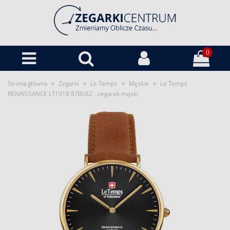
0
»
»
»
»
Strona główna
Zegarki
Le Temps
Męskie
Le Temps
RENAISSANCE LT1018.87BL62 - zegarek męski