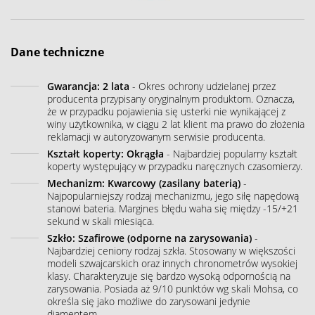
Dane techniczne
Gwarancja: 2 lata
- Okres ochrony udzielanej przez
producenta przypisany oryginalnym produktom. Oznacza,
że w przypadku pojawienia się usterki nie wynikającej z
winy użytkownika, w ciągu 2 lat klient ma prawo do złożenia
reklamacji w autoryzowanym serwisie producenta.
Kształt koperty: Okrągła
- Najbardziej popularny kształt
koperty występujący w przypadku naręcznych czasomierzy.
Mechanizm: Kwarcowy (zasilany baterią)
-
Najpopularniejszy rodzaj mechanizmu, jego siłę napędową
stanowi bateria. Margines błędu waha się między -15/+21
sekund w skali miesiąca.
Szkło: Szafirowe (odporne na zarysowania)
-
Najbardziej ceniony rodzaj szkła. Stosowany w większości
modeli szwajcarskich oraz innych chronometrów wysokiej
klasy. Charakteryzuje się bardzo wysoką odpornością na
zarysowania. Posiada aż 9/10 punktów wg skali Mohsa, co
określa się jako możliwe do zarysowani jedynie
diamentem.