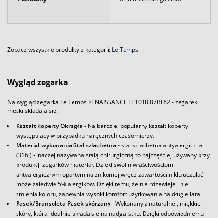
Zobacz wszystkie produkty z kategorii:
Le Temps
Wygląd zegarka
Na wygląd zegarka Le Temps RENAISSANCE LT1018.87BL62 - zegarek
męski składają się:
Kształt koperty Okrągła
- Najbardziej popularny kształt koperty
występujący w przypadku naręcznych czasomierzy.
Materiał wykonania Stal szlachetna
- stal szlachetna antyalergiczna
(316l) - inaczej nazywana stalą chirurgiczną to najczęściej używany przy
produkcji zegarków materiał. Dzięki swoim właściwościom
antyalergicznym opartym na znikomej wręcz zawartości niklu uczulać
może zaledwie 5% alergików. Dzięki temu, że nie rdzewieje i nie
zmienia koloru, zapewnia wysoki komfort użytkowania na długie lata
Pasek/Bransoleta Pasek skórzany
- Wykonany z naturalnej, miękkiej
skóry, która idealnie układa się na nadgarstku. Dzięki odpowiedniemu