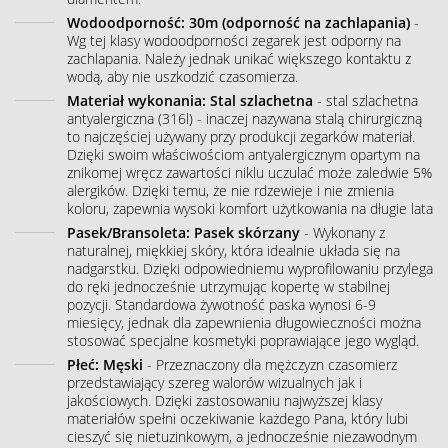
Wodoodporność: 30m (odporność na zachlapania)
-
Wg tej klasy wodoodporności zegarek jest odporny na
zachlapania. Należy jednak unikać większego kontaktu z
wodą, aby nie uszkodzić czasomierza.
Materiał wykonania: Stal szlachetna
- stal szlachetna
antyalergiczna (316l) - inaczej nazywana stalą chirurgiczną
to najczęściej używany przy produkcji zegarków materiał.
Dzięki swoim właściwościom antyalergicznym opartym na
znikomej wręcz zawartości niklu uczulać może zaledwie 5%
alergików. Dzięki temu, że nie rdzewieje i nie zmienia
koloru, zapewnia wysoki komfort użytkowania na długie lata
Pasek/Bransoleta: Pasek skórzany
- Wykonany z
naturalnej, miękkiej skóry, która idealnie układa się na
nadgarstku. Dzięki odpowiedniemu wyprofilowaniu przylega
do ręki jednocześnie utrzymując kopertę w stabilnej
pozycji. Standardowa żywotność paska wynosi 6-9
miesięcy, jednak dla zapewnienia długowieczności można
stosować specjalne kosmetyki poprawiające jego wygląd.
Płeć: Męski
- Przeznaczony dla mężczyzn czasomierz
przedstawiający szereg walorów wizualnych jak i
jakościowych. Dzięki zastosowaniu najwyższej klasy
materiałów spełni oczekiwanie każdego Pana, który lubi
cieszyć się nietuzinkowym, a jednocześnie niezawodnym