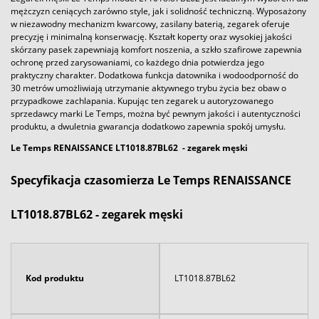
mężczyzn ceniących zarówno style, jak i solidność techniczną. Wyposażony
w niezawodny mechanizm kwarcowy, zasilany baterią, zegarek oferuje
precyzję i minimalną konserwację. Kształt koperty oraz wysokiej jakości
skórzany pasek zapewniają komfort noszenia, a szkło szafirowe zapewnia
ochronę przed zarysowaniami, co każdego dnia potwierdza jego
praktyczny charakter. Dodatkowa funkcja datownika i wodoodporność do
30 metrów umożliwiają utrzymanie aktywnego trybu życia bez obaw o
przypadkowe zachlapania. Kupując ten zegarek u autoryzowanego
sprzedawcy marki Le Temps, można być pewnym jakości i autentyczności
produktu, a dwuletnia gwarancja dodatkowo zapewnia spokój umysłu.
Le Temps RENAISSANCE LT1018.87BL62
- zegarek męski
Specyfikacja czasomierza Le Temps RENAISSANCE
LT1018.87BL62 - zegarek męski
Kod produktu
LT1018.87BL62