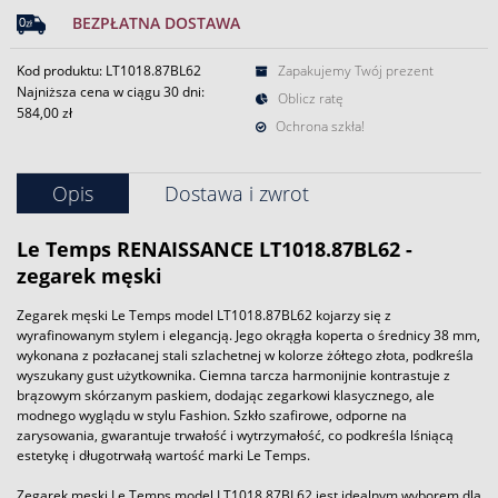
BEZPŁATNA DOSTAWA
Kod produktu: LT1018.87BL62
Zapakujemy Twój prezent
Najniższa cena w ciągu 30 dni:
Oblicz ratę
584,00 zł
Ochrona szkła!
Opis
Dostawa i zwrot
Le Temps RENAISSANCE LT1018.87BL62 -
zegarek męski
Zegarek męski Le Temps model LT1018.87BL62 kojarzy się z
wyrafinowanym stylem i elegancją. Jego okrągła koperta o średnicy 38 mm,
wykonana z pozłacanej stali szlachetnej w kolorze żółtego złota, podkreśla
wyszukany gust użytkownika. Ciemna tarcza harmonijnie kontrastuje z
brązowym skórzanym paskiem, dodając zegarkowi klasycznego, ale
modnego wyglądu w stylu Fashion. Szkło szafirowe, odporne na
zarysowania, gwarantuje trwałość i wytrzymałość, co podkreśla lśniącą
estetykę i długotrwałą wartość marki Le Temps.
Zegarek męski Le Temps model LT1018.87BL62 jest idealnym wyborem dla