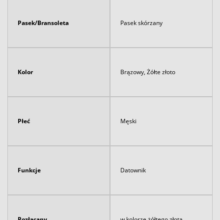
Pasek/Bransoleta
Pasek skórzany
Kolor
Brązowy, Żółte złoto
Płeć
Męski
Funkcje
Datownik
Pozłacany
w kolorze żółtego złota