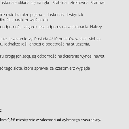
skonale układa się na ręku. Stabilna i efektowna. Stanowi
re uwielbia płeć piękna – doskonały design jak i
eśli charakter właścicielki.
oodporności zegarek jest odporny na zachlapania. Należy
rodukcji czasomierzy. Posiada 4/10 punktów w skali Mohsa.
, jednakże jeśli chodzi o podatność na stłuczenia,
 drogą jonizacji. Jej odporność na ścieranie wynosi nawet
żółtego złota, która sprawia, że czasomierz wygląda
c
około 0,5% miesięcznie w zależności od wybranego czasu spłaty.