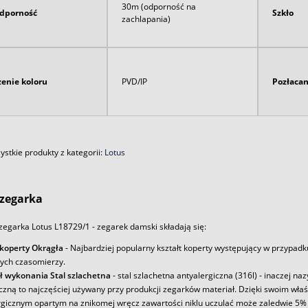
30m (odporność na
dporność
Szkło
zachlapania)
enie koloru
PVD/IP
Pozłaca
stkie produkty z kategorii:
Lotus
zegarka
egarka Lotus L18729/1 - zegarek damski składają się:
 koperty Okrągła
- Najbardziej popularny kształt koperty występujący w przypadk
ych czasomierzy.
ł wykonania Stal szlachetna
- stal szlachetna antyalergiczna (316l) - inaczej na
iczną to najczęściej używany przy produkcji zegarków materiał. Dzięki swoim wł
rgicznym opartym na znikomej wręcz zawartości niklu uczulać może zaledwie 5% 