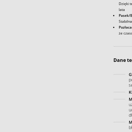
Dzięki t
lata
Pasek/B
Stabiln
Pozłaca
że czas
Dane te
G
p
s
K
M
u
u
dł
M
b