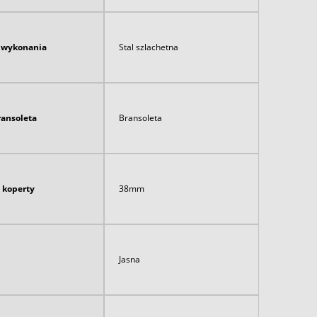
ł wykonania
Stal szlachetna
ransoleta
Bransoleta
 koperty
38mm
Jasna