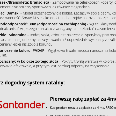
asek/Bransoleta: Bransoleta
- Zamocowana na teleskopach koperty, do
lement czasomierzy sportowych jak również eleganckich.
łeć: Damski
- Model przeznaczony dla kobiet. Łączący w sobie cechy, któ
iezawodność. Sprawdzi się jako dodatek do strojów na różne okazje i podkr
odoodporność: 30m (odporność na zachlapania)
- Wg tej klasy wod
ednak unikać większego kontaktu z wodą, aby nie uszkodzić czasomierza.
zkło: Mineralne
- Rodzaj szkła, który jest najczęściej spotykany przy p
nacznie mniej odporny na zarysowania niż odpowiednik wykonany z szafiru
ceniany lepiej niż szkło z korundu.
anoszenie koloru: PVD/IP
- Wyjątkowo trwała metoda nanoszenia koloru
 lat.
ozłacany: w kolorze żółtego złota
- Pokryty trwałą warstwą w kolorze 
iezwykle efektownie, a przy tym jest bardziej odporny na zarysowania.
z dogodny system ratalny:
Pierwszą ratę zapłać za 4m
Kup produkt teraz a zapłacisz za 4 mc. RRSO 
Wygodne raty, bez wychodzenia z domu