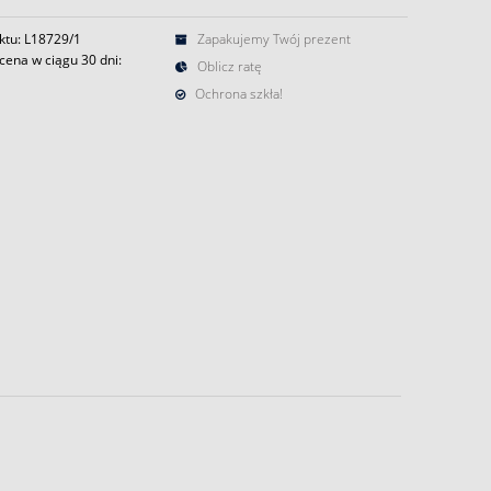
ktu: L18729/1
Zapakujemy Twój prezent
cena w ciągu 30 dni:
Oblicz ratę
Ochrona szkła!