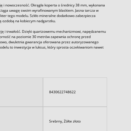
ję i nowoczesność. Okrągła koperta o średnicy 38 mm, wykonana
przyciąga uwagę swoim wyrafinowanym blaskiem. Jasna tarcza w
kter tego modelu. Szkło mineralne dodatkowo zabezpiecza
zną ozdobą na kobiecym nadgarstku.
yzję i trwałość. Dzięki quartzowemu mechanizmowi, napędzanemu
porność na poziomie 30 metrów zapewnia ochronę przed
kowo, dwuletnia gwarancja oferowana przez autoryzowanego
odelu to inwestycja w luksus, który sprosta oczekiwaniom nawet
8430622748622
Srebrny, Żółte złoto