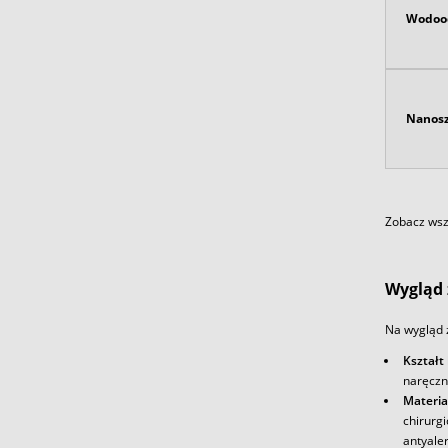
Wodoo
Nanosz
Zobacz wszy
Wygląd 
Na wygląd z
Kształt
naręczn
Materia
chirurg
antyale