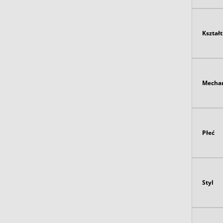
Kształt
Mecha
Płeć
Styl