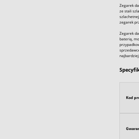
Zegarek da
ze stali sz
szlachetne
zegarek prz
Zegarek da
baterią, m
przypadkow
sprzedawcę 
najbardzie
Specyfi
Kod pr
Gwaran