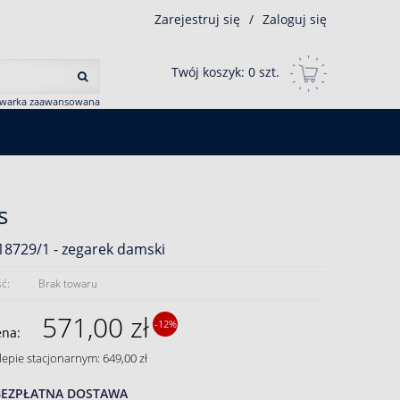
Zarejestruj się
/
Zaloguj się
Twój koszyk:
0
szt.
iwarka zaawansowana
s
18729/1 - zegarek damski
ć:
Brak towaru
571,00 zł
-12%
ena:
lepie stacjonarnym: 649,00 zł
BEZPŁATNA DOSTAWA