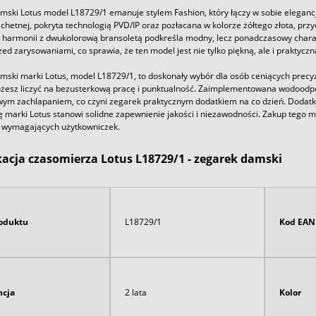
mski Lotus model L18729/1 emanuje stylem Fashion, który łączy w sobie eleganc
lachetnej, pokryta technologią PVD/IP oraz pozłacana w kolorze żółtego złota, 
j harmonii z dwukolorową bransoletą podkreśla modny, lecz ponadczasowy chara
ed zarysowaniami, co sprawia, że ten model jest nie tylko piękną, ale i praktyc
mski marki Lotus, model L18729/1, to doskonały wybór dla osób ceniących prec
ożesz liczyć na bezusterkową pracę i punktualność. Zaimplementowana wodood
ym zachlapaniem, co czyni zegarek praktycznym dodatkiem na co dzień. Dodat
marki Lotus stanowi solidne zapewnienie jakości i niezawodności. Zakup tego m
j wymagających użytkowniczek.
kacja czasomierza Lotus L18729/1 - zegarek damski
oduktu
L18729/1
Kod EAN
cja
2 lata
Kolor