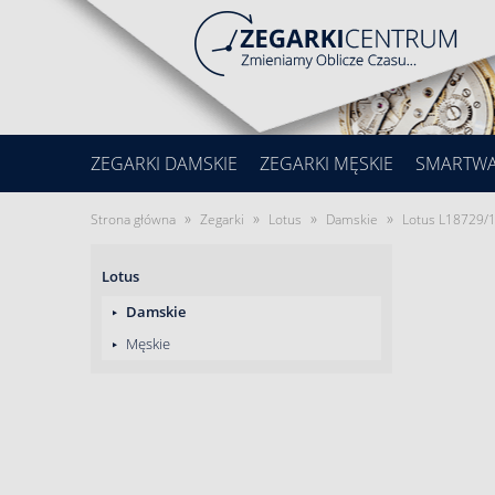
ZEGARKI DAMSKIE
ZEGARKI MĘSKIE
SMARTW
»
»
»
»
Strona główna
Zegarki
Lotus
Damskie
Lotus L18729/1
Lotus
Damskie
Męskie