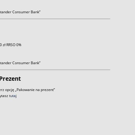
antander Consumer Bank”
 0 zł RRSO 0%
antander Consumer Bank”
Prezent
rz opcję „Pakowanie na prezent”
zytasz
tutaj