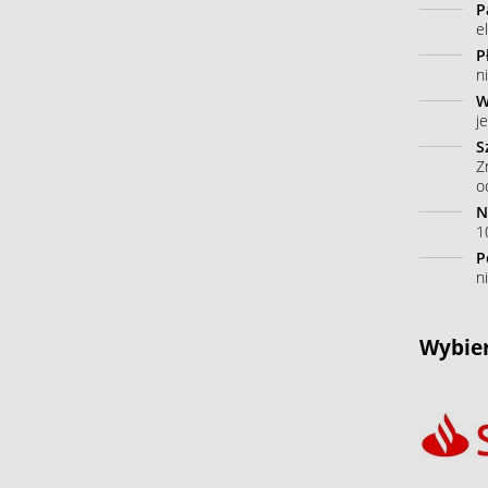
P
e
P
n
W
j
S
Z
o
N
10
P
n
Wybier