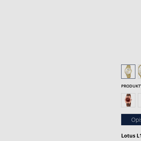
PRODUKTY 
Opi
Lotus L