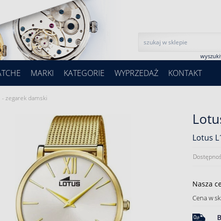
wyszuk
ATCHE
MARKI
KATEGORIE
WYPRZEDAŻ
KONTAKT
 - zegarek damski
Lotu
Lotus L
Dostępnoś
Nasza c
Cena w sk