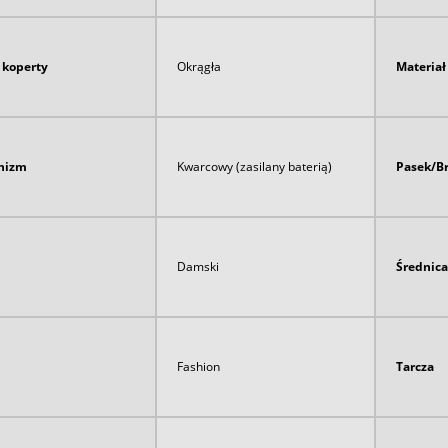
 koperty
Okrągła
Materia
nizm
Kwarcowy (zasilany baterią)
Pasek/B
Damski
Średnica
Fashion
Tarcza