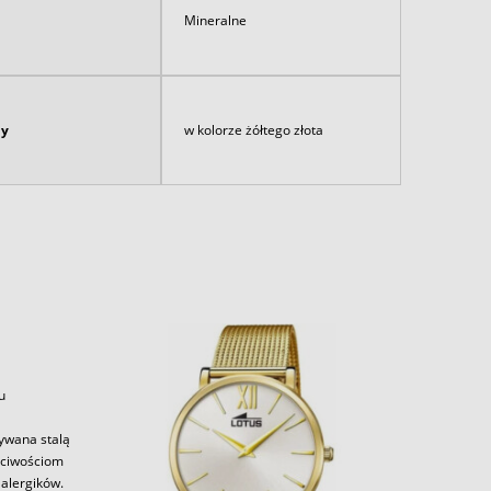
Mineralne
ny
w kolorze żółtego złota
u
zywana stalą
aściwościom
alergików.