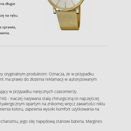
 na długie
ię na ręku.
a sprawia,
wania.
ny oryginalnym produktom. Oznacza, że w przypadku
klient ma prawo do złożenia reklamacji w autoryzowanym
pujący w przypadku naręcznych czasomierzy.
16l) - inaczej nazywana stalą chirurgiczną to najczęściej
tyalergicznym opartym na znikomej wręcz zawartości niklu
zmienia koloru, zapewnia wysoki komfort użytkowania na
echanizmu, jego siłę napędową stanowi bateria. Margines