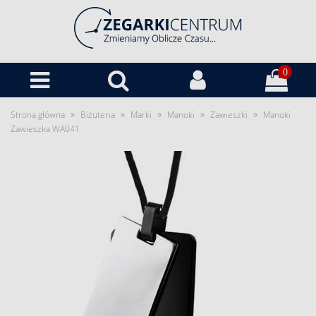
0
»
»
»
»
»
Strona główna
Biżuteria
Marki
Manoki
Zawieszki
Manoki
Zawieszka WA041