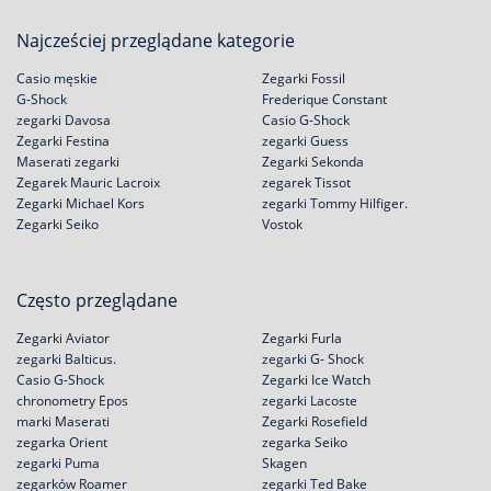
Najcześciej przeglądane kategorie
Casio męskie
Zegarki Fossil
G-Shock
Frederique Constant
zegarki Davosa
Casio G-Shock
Zegarki Festina
zegarki Guess
Maserati zegarki
Zegarki Sekonda
Zegarek Mauric Lacroix
zegarek Tissot
Zegarki Michael Kors
zegarki Tommy Hilfiger.
Zegarki Seiko
Vostok
Często przeglądane
Zegarki Aviator
Zegarki Furla
zegarki Balticus.
zegarki G- Shock
Casio G-Shock
Zegarki Ice Watch
chronometry Epos
zegarki Lacoste
marki Maserati
Zegarki Rosefield
zegarka Orient
zegarka Seiko
zegarki Puma
Skagen
zegarków Roamer
zegarki Ted Bake