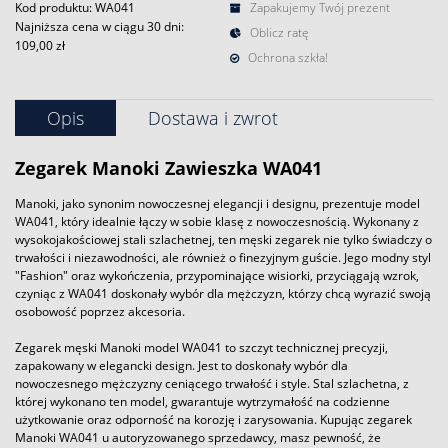
Kod produktu: WA041
Zapakujemy Twój prezent
Najniższa cena w ciągu 30 dni:
Oblicz ratę
109,00 zł
Ochrona szkła!
Opis
Dostawa i zwrot
Zegarek
Manoki
Zawieszka WA041
Manoki, jako synonim nowoczesnej elegancji i designu, prezentuje model
WA041, który idealnie łączy w sobie klasę z nowoczesnością. Wykonany z
wysokojakościowej stali szlachetnej, ten męski zegarek nie tylko świadczy o
trwałości i niezawodności, ale również o finezyjnym guście. Jego modny styl
"Fashion" oraz wykończenia, przypominające wisiorki, przyciągają wzrok,
czyniąc z WA041 doskonały wybór dla mężczyzn, którzy chcą wyrazić swoją
osobowość poprzez akcesoria.
Zegarek męski Manoki model WA041 to szczyt technicznej precyzji,
zapakowany w elegancki design. Jest to doskonały wybór dla
nowoczesnego mężczyzny ceniącego trwałość i style. Stal szlachetna, z
której wykonano ten model, gwarantuje wytrzymałość na codzienne
użytkowanie oraz odporność na korozję i zarysowania. Kupując zegarek
Manoki WA041 u autoryzowanego sprzedawcy, masz pewność, że