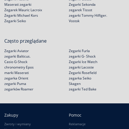
Maserati zegarki
Zegarki Sekonda
Zegarek Mauric Lacroix
zegarek Tissot
Zegarki Michael Kors
zegarki Tommy Hilfiger.
Zegarki Seiko
Vostok
Często przeglądane
Zegarki Aviator
Zegarki Furla
zegarki Balticus.
zegarki G- Shock
Casio G-Shock
Zegarki Ice Watch
chronometry Epos
zegarki Lacoste
marki Maserati
Zegarki Rosefield
zegarka Orient
zegarka Seiko
zegarki Puma
Skagen
zegarków Roamer
zegarki Ted Bake
Zakupy
Pomoc
Zwroty i wymiany
Reklamacje