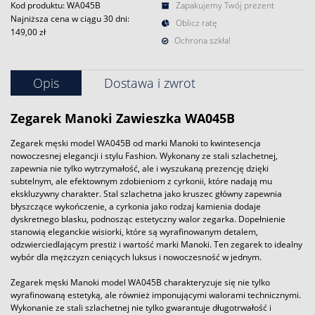
Kod produktu: WA045B
Zapakujemy Twój prezent
Najniższa cena w ciągu 30 dni:
Oblicz ratę
149,00 zł
Ochrona szkła!
Opis
Dostawa i zwrot
Zegarek
Manoki
Zawieszka WA045B
Zegarek męski model WA045B od marki Manoki to kwintesencja
nowoczesnej elegancji i stylu Fashion. Wykonany ze stali szlachetnej,
zapewnia nie tylko wytrzymałość, ale i wyszukaną prezencję dzięki
subtelnym, ale efektownym zdobieniom z cyrkonii, które nadają mu
ekskluzywny charakter. Stal szlachetna jako kruszec główny zapewnia
błyszczące wykończenie, a cyrkonia jako rodzaj kamienia dodaje
dyskretnego blasku, podnosząc estetyczny walor zegarka. Dopełnienie
stanowią eleganckie wisiorki, które są wyrafinowanym detalem,
odzwierciedlającym prestiż i wartość marki Manoki. Ten zegarek to idealny
wybór dla mężczyzn ceniących luksus i nowoczesność w jednym.
Zegarek męski Manoki model WA045B charakteryzuje się nie tylko
wyrafinowaną estetyką, ale również imponującymi walorami technicznymi.
Wykonanie ze stali szlachetnej nie tylko gwarantuje długotrwałość i