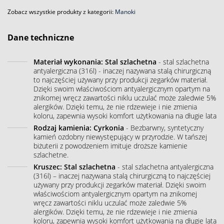
Zobacz wszystkie produkty z kategorii:
Manoki
Dane techniczne
Materiał wykonania: Stal szlachetna
- stal szlachetna
antyalergiczna (316l) - inaczej nazywana stalą chirurgiczną
to najczęściej używany przy produkcji zegarków materiał.
Dzięki swoim właściwościom antyalergicznym opartym na
znikomej wręcz zawartości niklu uczulać może zaledwie 5%
alergików. Dzięki temu, że nie rdzewieje i nie zmienia
koloru, zapewnia wysoki komfort użytkowania na długie lata
Rodzaj kamienia: Cyrkonia
- Bezbarwny, syntetyczny
kamień ozdobny niewystępujący w przyrodzie. W tańszej
biżuterii z powodzeniem imituje droższe kamienie
szlachetne.
Kruszec: Stal szlachetna
- stal szlachetna antyalergiczna
(316l) – inaczej nazywana stalą chirurgiczną to najczęściej
używany przy produkcji zegarków materiał. Dzięki swoim
właściwościom antyalergicznym opartym na znikomej
wręcz zawartości niklu uczulać może zaledwie 5%
alergików. Dzięki temu, że nie rdzewieje i nie zmienia
koloru, zapewnia wysoki komfort użytkowania na długie lata