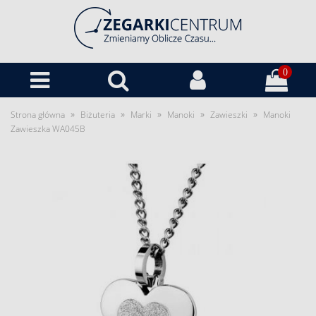
0
»
»
»
»
»
Strona główna
Biżuteria
Marki
Manoki
Zawieszki
Manoki
Zawieszka WA045B