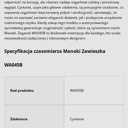
odporność na korozję, ale również nadaje zegarkowi solidny i prestiżowy
wygląd. Cyrkonie, użyte jako główne zdobienia, są precyzyjnie osadzone, co
zapewnia zegarkowi nieprzerwany połysk i atrakcyjność, sprawiając, że
może on stanowić zarówno elegancki dodatek, jak i praktyczne urządzenie
codziennego użytku. Każdy zakup tego modelu u autoryzowanego
sprzedawcy gwarantuje oryginalność i jakość, które są synonimem marki
Manoki. Zegarek WA045B to doskonała inwestycja dla każdego, kto szuka
niezawodności połączonej z luksusowym designem.
Specyfikacja czasomierza Manoki Zawieszka
WA045B
Kod produktu
WA045B
Zdobienia
Cyrkonie