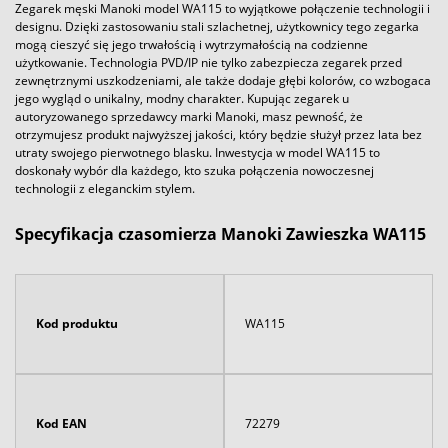
Zegarek męski Manoki model WA115 to wyjątkowe połączenie technologii i
designu. Dzięki zastosowaniu stali szlachetnej, użytkownicy tego zegarka
mogą cieszyć się jego trwałością i wytrzymałością na codzienne
użytkowanie. Technologia PVD/IP nie tylko zabezpiecza zegarek przed
zewnętrznymi uszkodzeniami, ale także dodaje głębi kolorów, co wzbogaca
jego wygląd o unikalny, modny charakter. Kupując zegarek u
autoryzowanego sprzedawcy marki Manoki, masz pewność, że
otrzymujesz produkt najwyższej jakości, który będzie służył przez lata bez
utraty swojego pierwotnego blasku. Inwestycja w model WA115 to
doskonały wybór dla każdego, kto szuka połączenia nowoczesnej
technologii z eleganckim stylem.
Specyfikacja czasomierza Manoki Zawieszka WA115
Kod produktu
WA115
Kod EAN
72279