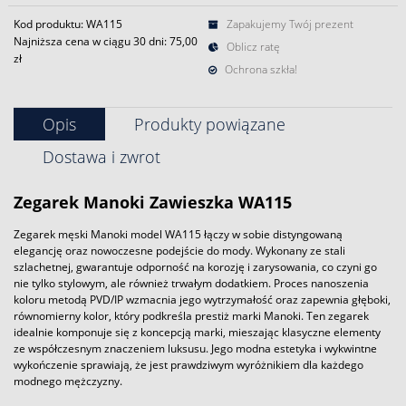
Kod produktu: WA115
Zapakujemy Twój prezent
Najniższa cena w ciągu 30 dni:
75,00
Oblicz ratę
zł
Ochrona szkła!
Opis
Produkty powiązane
Dostawa i zwrot
Zegarek
Manoki
Zawieszka WA115
Zegarek męski Manoki model WA115 łączy w sobie distyngowaną
elegancję oraz nowoczesne podejście do mody. Wykonany ze stali
szlachetnej, gwarantuje odporność na korozję i zarysowania, co czyni go
nie tylko stylowym, ale również trwałym dodatkiem. Proces nanoszenia
koloru metodą PVD/IP wzmacnia jego wytrzymałość oraz zapewnia głęboki,
równomierny kolor, który podkreśla prestiż marki Manoki. Ten zegarek
idealnie komponuje się z koncepcją marki, mieszając klasyczne elementy
ze współczesnym znaczeniem luksusu. Jego modna estetyka i wykwintne
wykończenie sprawiają, że jest prawdziwym wyróżnikiem dla każdego
modnego mężczyzny.