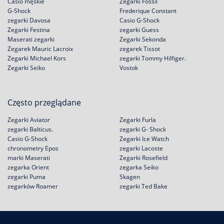
Casio męskie
Zegarki Fossil
G-Shock
Frederique Constant
zegarki Davosa
Casio G-Shock
Zegarki Festina
zegarki Guess
Maserati zegarki
Zegarki Sekonda
Zegarek Mauric Lacroix
zegarek Tissot
Zegarki Michael Kors
zegarki Tommy Hilfiger.
Zegarki Seiko
Vostok
Często przeglądane
Zegarki Aviator
Zegarki Furla
zegarki Balticus.
zegarki G- Shock
Casio G-Shock
Zegarki Ice Watch
chronometry Epos
zegarki Lacoste
marki Maserati
Zegarki Rosefield
zegarka Orient
zegarka Seiko
zegarki Puma
Skagen
zegarków Roamer
zegarki Ted Bake