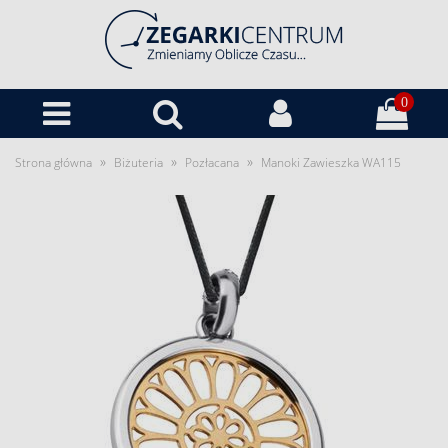
0
»
»
»
Strona główna
Biżuteria
Pozłacana
Manoki Zawieszka WA115