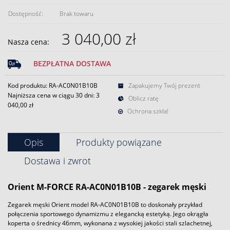
Dostępność:
Brak towaru
3 040,00 zł
Nasza cena:
BEZPŁATNA DOSTAWA
Kod produktu: RA-AC0N01B10B
Zapakujemy Twój prezent
Najniższa cena w ciągu 30 dni:
3
Oblicz ratę
040,00 zł
Ochrona szkła!
Opis
Produkty powiązane
Dostawa i zwrot
Orient
M-FORCE RA-AC0N01B10B - zegarek męski
Zegarek męski Orient model RA-AC0N01B10B to doskonały przykład
połączenia sportowego dynamizmu z elegancką estetyką. Jego okrągła
koperta o średnicy 46mm, wykonana z wysokiej jakości stali szlachetnej,