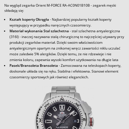
Na wygląd zegarka Orient M-FORCE RA-AC0N01B10B - zegarek męski
składają się:
Kształt koperty Okrągła
- Najbardziej popularny kształt koperty
występujący w przypadku naręcznych czasomierzy.
Materiał wykonania Stal szlachetna
- stal szlachetna antyalergiczna
(316l) - inaczej nazywana stalą chirurgiczną to najczęściej używany przy
produkcji zegarków materiał. Dzięki swoim właściwościom
antyalergicznym opartym na znikomej wręcz zawartości niklu uczulać
może zaledwie 5% alergików. Dzięki temu, że nie rdzewieje i nie
zmienia koloru, zapewnia wysoki komfort użytkowania na długie lata
Pasek/Bransoleta Bransoleta
- Zamocowana na teleskopach koperty,
doskonale układa się na ręku. Stabilna i efektowna. Stanowi element
czasomierzy sportowych jak również eleganckich.