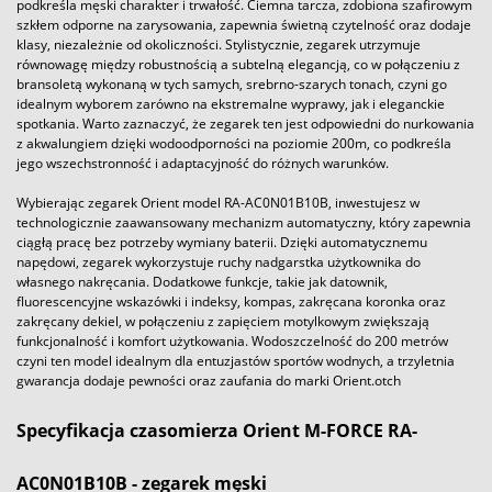
podkreśla męski charakter i trwałość. Ciemna tarcza, zdobiona szafirowym
szkłem odporne na zarysowania, zapewnia świetną czytelność oraz dodaje
klasy, niezależnie od okoliczności. Stylistycznie, zegarek utrzymuje
równowagę między robustnością a subtelną elegancją, co w połączeniu z
bransoletą wykonaną w tych samych, srebrno-szarych tonach, czyni go
idealnym wyborem zarówno na ekstremalne wyprawy, jak i eleganckie
spotkania. Warto zaznaczyć, że zegarek ten jest odpowiedni do nurkowania
z akwalungiem dzięki wodoodporności na poziomie 200m, co podkreśla
jego wszechstronność i adaptacyjność do różnych warunków.
Wybierając zegarek Orient model RA-AC0N01B10B, inwestujesz w
technologicznie zaawansowany mechanizm automatyczny, który zapewnia
ciągłą pracę bez potrzeby wymiany baterii. Dzięki automatycznemu
napędowi, zegarek wykorzystuje ruchy nadgarstka użytkownika do
własnego nakręcania. Dodatkowe funkcje, takie jak datownik,
fluorescencyjne wskazówki i indeksy, kompas, zakręcana koronka oraz
zakręcany dekiel, w połączeniu z zapięciem motylkowym zwiększają
funkcjonalność i komfort użytkowania. Wodoszczelność do 200 metrów
czyni ten model idealnym dla entuzjastów sportów wodnych, a trzyletnia
gwarancja dodaje pewności oraz zaufania do marki Orient.otch
Specyfikacja czasomierza Orient M-FORCE RA-
AC0N01B10B - zegarek męski