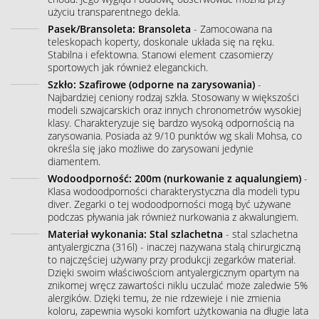
użyciu transparentnego dekla.
Pasek/Bransoleta: Bransoleta
- Zamocowana na
teleskopach koperty, doskonale układa się na ręku.
Stabilna i efektowna. Stanowi element czasomierzy
sportowych jak również eleganckich.
Szkło: Szafirowe (odporne na zarysowania)
-
Najbardziej ceniony rodzaj szkła. Stosowany w większości
modeli szwajcarskich oraz innych chronometrów wysokiej
klasy. Charakteryzuje się bardzo wysoką odpornością na
zarysowania. Posiada aż 9/10 punktów wg skali Mohsa, co
określa się jako możliwe do zarysowani jedynie
diamentem.
Wodoodporność: 200m (nurkowanie z aqualungiem)
-
Klasa wodoodporności charakterystyczna dla modeli typu
diver. Zegarki o tej wodoodporności mogą być używane
podczas pływania jak również nurkowania z akwalungiem.
Materiał wykonania: Stal szlachetna
- stal szlachetna
antyalergiczna (316l) - inaczej nazywana stalą chirurgiczną
to najczęściej używany przy produkcji zegarków materiał.
Dzięki swoim właściwościom antyalergicznym opartym na
znikomej wręcz zawartości niklu uczulać może zaledwie 5%
alergików. Dzięki temu, że nie rdzewieje i nie zmienia
koloru, zapewnia wysoki komfort użytkowania na długie lata