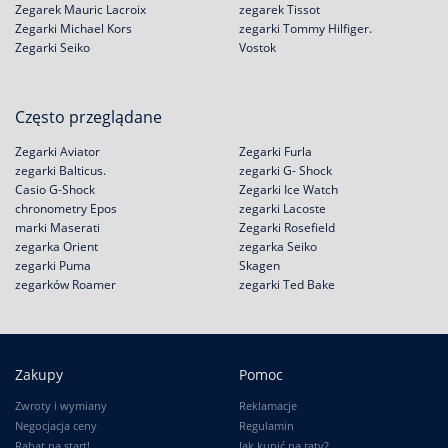
Zegarek Mauric Lacroix
zegarek Tissot
Zegarki Michael Kors
zegarki Tommy Hilfiger.
Zegarki Seiko
Vostok
Często przeglądane
Zegarki Aviator
Zegarki Furla
zegarki Balticus.
zegarki G- Shock
Casio G-Shock
Zegarki Ice Watch
chronometry Epos
zegarki Lacoste
marki Maserati
Zegarki Rosefield
zegarka Orient
zegarka Seiko
zegarki Puma
Skagen
zegarków Roamer
zegarki Ted Bake
Zakupy
Pomoc
Zwroty i wymiany
Reklamacje
Negocjacja ceny
Regulamin
Rabat na start!
Jak kupić na raty?