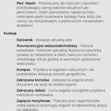
Płeć: Męski
- Przeznaczony dla mężczyzn czasomierz
przedstawiający szereg walorów wizualnych jak i
jakościowych. Dzięki zastosowaniu najwyższej klasy
materiałów spełni oczekiwanie każdego Pana, który lubi
cieszyć się nietuzinkowym, a jednocześnie niezawodnym
dodatkiem.
Funkcje
Datownik
- Wskazuje aktualną datę
Fluorescencyjne wskazówki/indeksy
- Pokrycie
wskazówek i indeksów specjalną, fluorescencyjną farbą
sprawia, że naświetlone w dzień, świecą w ciemności
umożliwiając odczyt godziny w warunkach ograniczonej
widoczności.
Kompas
- Przydatny w zegarkach taktycznych i dla
podróżników. Wskazuje kierunki geograficzne.
Zakręcana koronka
- Zabezpiecza zegarek przed
dostaniem się wody do środka koperty
Zakręcany dekiel
- Cecha zegarka szczególnie przydatna
miłośnikom nurkowania.
Zapięcie motylkowe
- Polecany przez zegarmistrzów
rodzaj zapięcia utrzymujący zegarek w odpowiedniej pozycji
na nadgarstku.