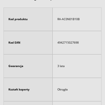
Kod produktu
RA-AC0N01B10B
Kod EAN
4942715027698
Gwarancja
3 lata
Kształt koperty
Okrągła