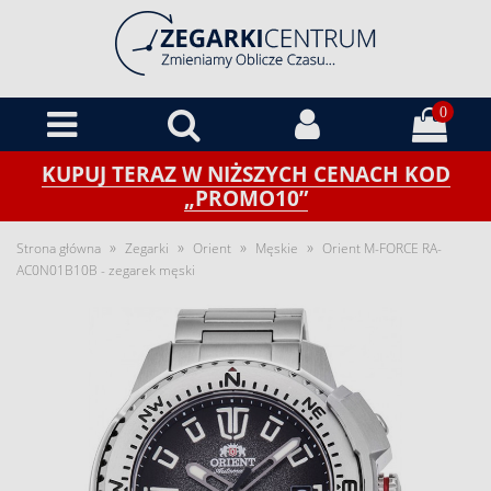
0
KUPUJ TERAZ W NIŻSZYCH CENACH KOD
„PROMO10”
»
»
»
»
Strona główna
Zegarki
Orient
Męskie
Orient M-FORCE RA-
AC0N01B10B - zegarek męski