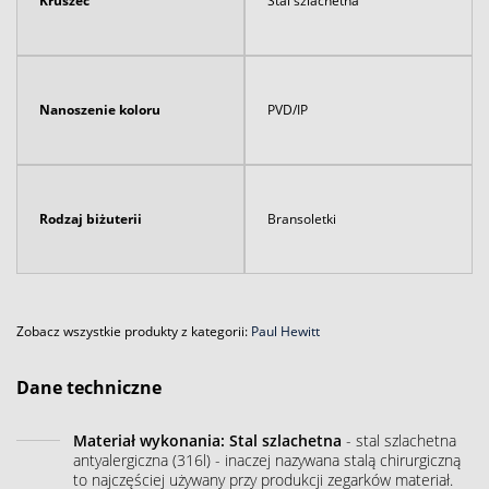
Kruszec
Stal szlachetna
Nanoszenie koloru
PVD/IP
Rodzaj biżuterii
Bransoletki
Zobacz wszystkie produkty z kategorii:
Paul Hewitt
Dane techniczne
Materiał wykonania: Stal szlachetna
- stal szlachetna
antyalergiczna (316l) - inaczej nazywana stalą chirurgiczną
to najczęściej używany przy produkcji zegarków materiał.