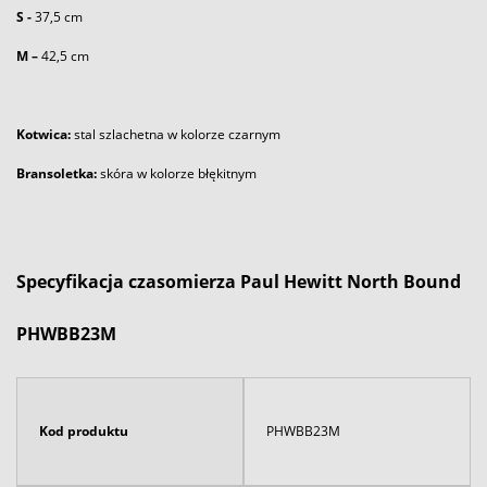
S -
37,5 cm
M –
42,5 cm
Kotwica:
stal szlachetna w kolorze czarnym
Bransoletka:
skóra w kolorze błękitnym
Specyfikacja czasomierza Paul Hewitt North Bound
PHWBB23M
Kod produktu
PHWBB23M