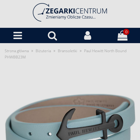
0
»
»
»
Strona główna
Biżuteria
Bransoletki
Paul Hewitt North Bound
PHWBB23M