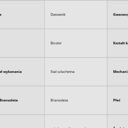
e
Datownik
Gwaranc
Bicolor
Kształt 
ał wykonania
Stal szlachetna
Mechan
Bransoleta
Bransoleta
Płeć