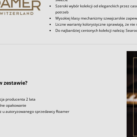
Szeroki wybór kolekcji od eleganckich przez c
potrzeb
Wysokiej klasy mechanizmy szwajcarskie zapewn
Liczne warianty kolorystyczne sprawiają, że nie 
Do najbardziej cenionych kolekcji należą: Searoc
 w zestawie?
ja producenta 2 lata
lne opakowanie
z u autoryzowanego sprzedawcy Roamer