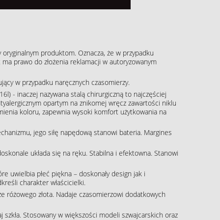
y oryginalnym produktom. Oznacza, że w przypadku
ient ma prawo do złożenia reklamacji w autoryzowanym
pujący w przypadku naręcznych czasomierzy.
16l) - inaczej nazywana stalą chirurgiczną to najczęściej
tyalergicznym opartym na znikomej wręcz zawartości niklu
zmienia koloru, zapewnia wysoki komfort użytkowania na
echanizmu, jego siłę napędową stanowi bateria. Margines
skonale układa się na ręku. Stabilna i efektowna. Stanowi
re uwielbia płeć piękna – doskonały design jak i
eśli charakter właścicielki.
rze różowego złota. Nadaje czasomierzowi dodatkowych
aj szkła. Stosowany w większości modeli szwajcarskich oraz