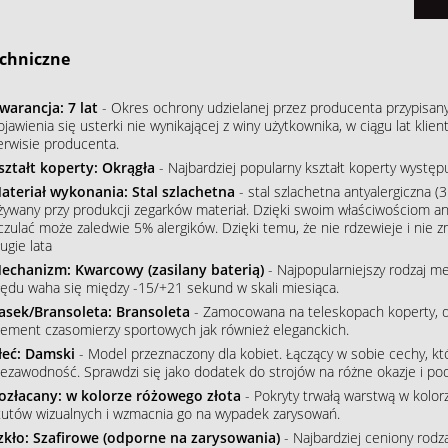
chniczne
warancja: 7 lat
- Okres ochrony udzielanej przez producenta przypisan
ojawienia się usterki nie wynikającej z winy użytkownika, w ciągu lat kl
erwisie producenta.
ształt koperty: Okrągła
- Najbardziej popularny kształt koperty wystę
ateriał wykonania: Stal szlachetna
- stal szlachetna antyalergiczna (3
żywany przy produkcji zegarków materiał. Dzięki swoim właściwościom an
czulać może zaledwie 5% alergików. Dzięki temu, że nie rdzewieje i nie 
ugie lata
echanizm: Kwarcowy (zasilany baterią)
- Najpopularniejszy rodzaj m
łędu waha się między -15/+21 sekund w skali miesiąca.
asek/Bransoleta: Bransoleta
- Zamocowana na teleskopach koperty, do
lement czasomierzy sportowych jak również eleganckich.
łeć: Damski
- Model przeznaczony dla kobiet. Łączący w sobie cechy, któ
iezawodność. Sprawdzi się jako dodatek do strojów na różne okazje i podkr
ozłacany: w kolorze różowego złota
- Pokryty trwałą warstwą w kolo
tutów wizualnych i wzmacnia go na wypadek zarysowań.
zkło: Szafirowe (odporne na zarysowania)
- Najbardziej ceniony rodz