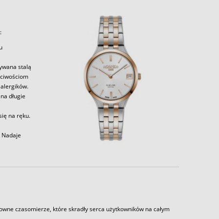
:
u
zywana stalą
aściwościom
alergików.
 na długie
ię na ręku.
. Nadaje
towne czasomierze, które skradły serca użytkowników na całym