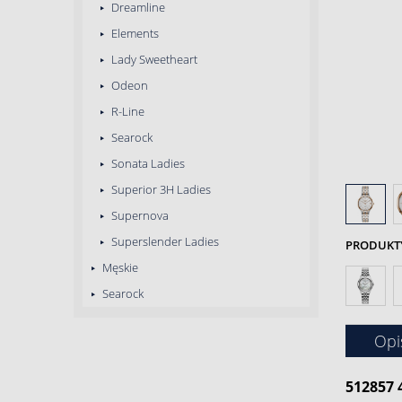
Dreamline
Elements
Lady Sweetheart
Odeon
R-Line
Searock
Sonata Ladies
Superior 3H Ladies
Supernova
Superslender Ladies
PRODUKTY 
Męskie
Searock
Opi
512857 