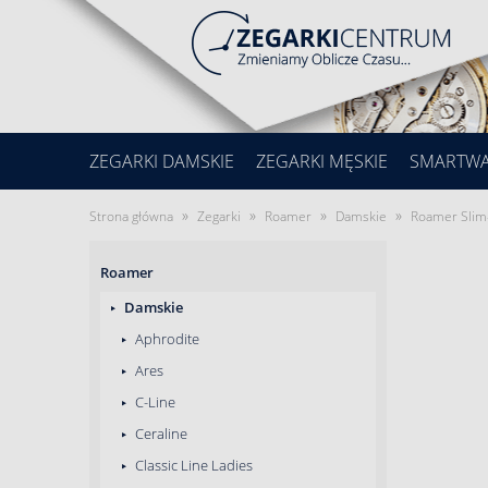
ZEGARKI DAMSKIE
ZEGARKI MĘSKIE
SMARTW
»
»
»
»
Strona główna
Zegarki
Roamer
Damskie
Roamer Slim-
Roamer
Damskie
Aphrodite
Ares
C-Line
Ceraline
Classic Line Ladies