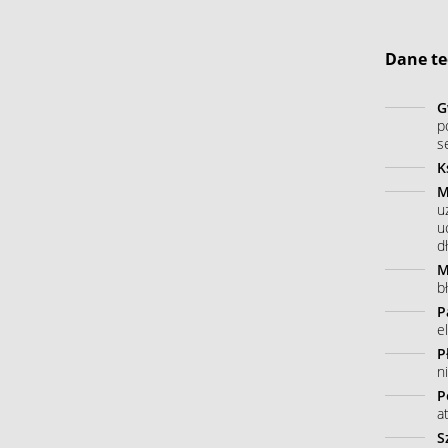
Dane te
G
p
s
K
M
u
u
dł
M
b
P
e
P
n
P
a
S