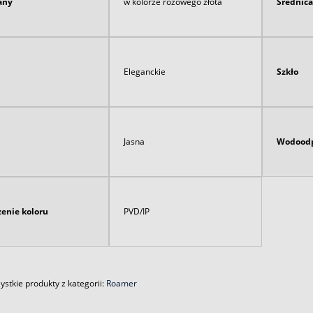
any
w kolorze różowego złota
Średnica
Eleganckie
Szkło
Jasna
Wodoodp
enie koloru
PVD/IP
stkie produkty z kategorii:
Roamer