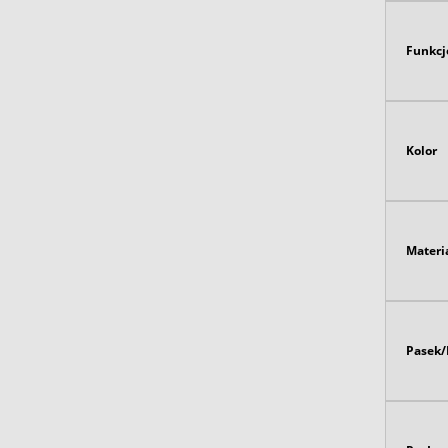
Funkcj
Kolor
Materi
Pasek/