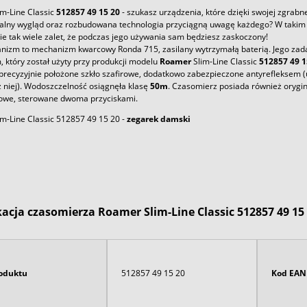
m-Line Classic
512857 49 15 20
- szukasz urządzenia, które dzięki swojej zgrabne
alny wygląd oraz rozbudowana technologia przyciągną uwagę każdego? W takim r
ie tak wiele zalet, że podczas jego używania sam będziesz zaskoczony!
nizm to mechanizm kwarcowy Ronda 715, zasilany wytrzymałą baterią. Jego zad
 który został użyty przy produkcji modelu
Roamer
Slim-Line Classic
512857 49 1
precyzyjnie położone szkło szafirowe, dodatkowo zabezpieczone antyrefleksem (
z niej). Wodoszczelność osiągnęła klasę
50m
. Czasomierz posiada również orygin
kowe, sterowane dwoma przyciskami.
m-Line Classic 512857 49 15 20 -
zegarek
damski
kacja czasomierza Roamer Slim-Line Classic 512857 49 15
oduktu
512857 49 15 20
Kod EAN