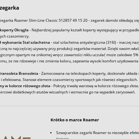
zegarka
zegarka Roamer Slim-Line Classic 512857 49 15 20 - zegarek damski składają się
 koperty Okrągła
- Najbardziej popularny kształt koperty występujący w przypadk
ych czasomierzy.
ł wykonania Stal szlachetna
- stal szlachetna antyalergiczna (316l) - inaczej na
iczną to najczęściej używany przy produkcji zegarków materiał. Dzięki swoim wł
rgicznym opartym na znikomej wręcz zawartości niklu uczulać może zaledwie 5% 
emu, że nie rdzewieje i nie zmienia koloru, zapewnia wysoki komfort użytkowania
ransoleta Bransoleta
- Zamocowana na teleskopach koperty, doskonale układa s
a i efektowna. Stanowi element czasomierzy sportowych jak również eleganckich.
ny w kolorze różowego złota
- Pokryty trwałą warstwą w kolorze różowego złota
erzowi dodatkowych atutów wizualnych i wzmacnia go na wypadek zarysowań.
Krótko o marce Roamer
Szwajcarskie zegarki Roamer to niezwykle efek
świecie