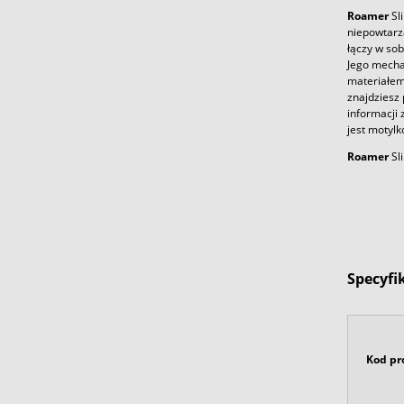
Roamer
Sli
niepowtarz
łączy w sob
Jego mecha
materiałem,
znajdziesz 
informacji 
jest motyl
Roamer
Sli
Specyfi
Kod pr