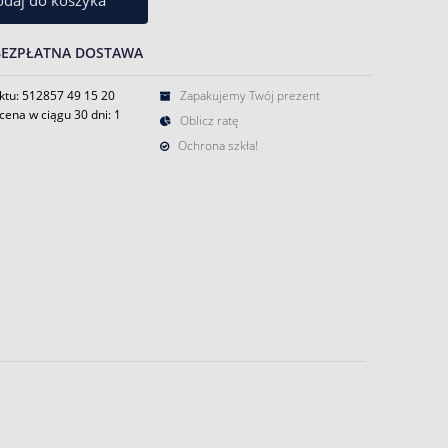
daj do koszyka
BEZPŁATNA DOSTAWA
ktu: 512857 49 15 20
Zapakujemy Twój prezent
cena w ciągu 30 dni:
1
Oblicz ratę
Ochrona szkła!