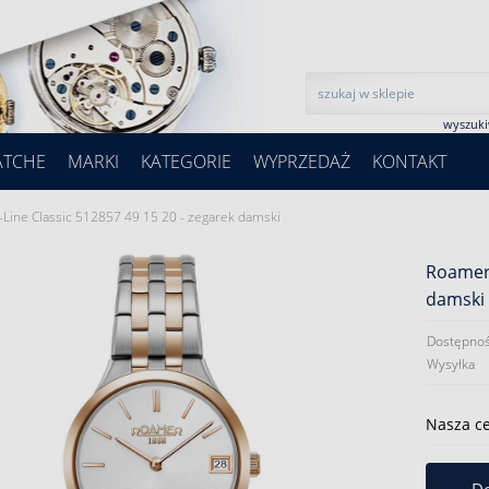
wyszuk
ATCHE
MARKI
KATEGORIE
WYPRZEDAŻ
KONTAKT
Line Classic 512857 49 15 20 - zegarek damski
Roamer 
damski
Dostępnoś
Wysyłka
Nasza c