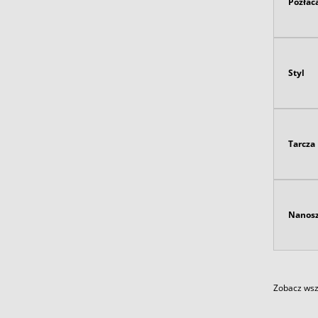
Pozłac
Styl
Tarcza
Nanosz
Zobacz wszy