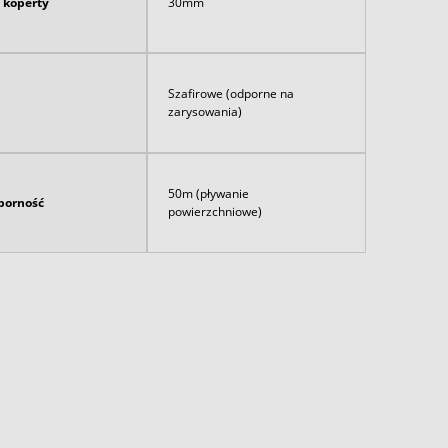
 koperty
30mm
Szafirowe (odporne na
zarysowania)
50m (pływanie
orność
powierzchniowe)