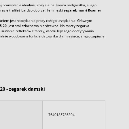
j bransolecie idealnie ułoży się na Twoim nadgarstku, a jego
azie trafiłeś bardzo dobrze! Ten męski
zegarek
marki
Roamer
aniem jest napędzanie pracy całego urządzenia. Głównym
5 20
, jest stal szlachetna nierdzewna. Na tarczy zegarka
usuwanie refleksów z tarczy, w celu lepszego odczytywania
alnie wbudowaną funkcję datownika dni miesiąca, a jego zapięcie
 20 - zegarek damski
7640185786394