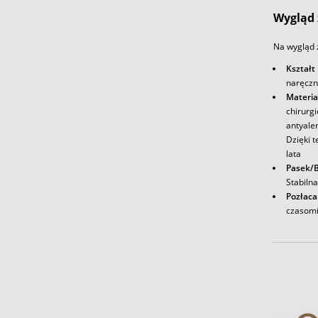
Wygląd 
Na wygląd 
Kształt
naręczn
Materia
chirurg
antyale
Dzięki t
lata
Pasek/B
Stabiln
Pozłaca
czasomi