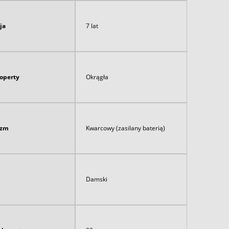
ja
7 lat
koperty
Okrągła
izm
Kwarcowy (zasilany baterią)
Damski