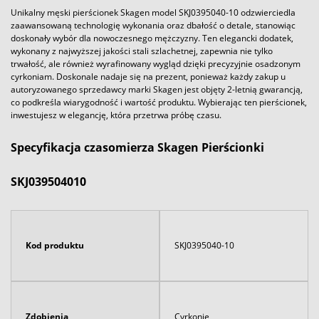
Unikalny męski pierścionek Skagen model SKJ0395040-10 odzwierciedla
zaawansowaną technologię wykonania oraz dbałość o detale, stanowiąc
doskonały wybór dla nowoczesnego mężczyzny. Ten elegancki dodatek,
wykonany z najwyższej jakości stali szlachetnej, zapewnia nie tylko
trwałość, ale również wyrafinowany wygląd dzięki precyzyjnie osadzonym
cyrkoniam. Doskonale nadaje się na prezent, ponieważ każdy zakup u
autoryzowanego sprzedawcy marki Skagen jest objęty 2-letnią gwarancją,
co podkreśla wiarygodność i wartość produktu. Wybierając ten pierścionek,
inwestujesz w elegancję, która przetrwa próbę czasu.
Specyfikacja czasomierza Skagen Pierścionki
SKJ039504010
Kod produktu
SKJ0395040-10
Zdobienia
Cyrkonie