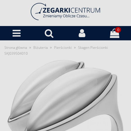
0
»
»
»
Strona główna
Biżuteria
Pierścionki
Skagen Pierścionki
SKJ039504010