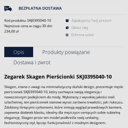
BEZPŁATNA DOSTAWA
Kod produktu: SKJ0395040-10
Zapakujemy Twój prezent
Najniższa cena w ciągu 30 dni:
Oblicz ratę
234,00 zł
Ochrona szkła!
Opis
Produkty powiązane
Dostawa i zwrot
Zegarek
Skagen
Pierścionki SKJ0395040-10
Skagen, znana z uwagi na minimalistyczny duński design, prezentuje męski
pierścionek SKJ0395040-10, który zachwyca swoją elegancją i
nowoczesnym podejściem do mody. Wykonany z wysokiej jakości stali
szlachetnej, ten pierścionek stanowi wyraz zarówno trwałości, jak i luksusu.
Zdobiony lśniącymi cyrkoniami, które imitują wygląd prawdziwych kamieni,
zapewnia dodatek blasku, idealny dla mężczyzn ceniących sobie subtelną
elegancję. Skagen przez ten model podkreśla swój unikalny,
fashionistyczny styl, łącząc funkcjonalność z modnym designem.