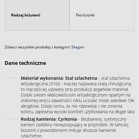
Rodzaj biżuterii
Pierścionki
Zobacz wszystkie produkty z kategorii:
Skagen
Dane techniczne
Materiał wykonania: Stal szlachetna
- stal szlachetna
antyalergiczna (316l) - inaczej nazywana stalą chirurgiczną
to najczęściej używany przy produkcji zegarków materiał.
Dzięki swoim właściwościom antyalergicznym opartym na
znikomej wręcz zawartości niklu uczulać może zaledwie 5%
alergików. Dzięki temu, że nie rdzewieje i nie zmienia
koloru, zapewnia wysoki komfort użytkowania na długie lata
Rodzaj kamienia: Cyrkonia
- Bezbarwny, syntetyczny
kamień ozdobny niewystępujący w przyrodzie. W tańszej
biżuterii z powodzeniem imituje droższe kamienie
szlachetne.