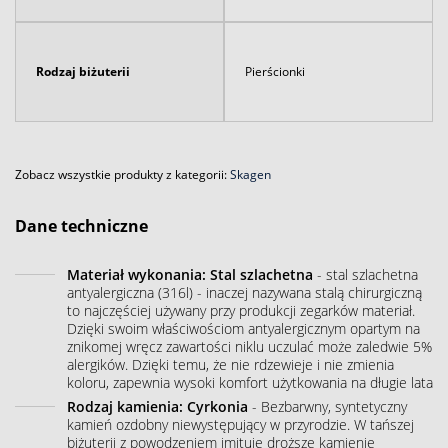
Rodzaj biżuterii
Pierścionki
Zobacz wszystkie produkty z kategorii:
Skagen
Dane techniczne
Materiał wykonania: Stal szlachetna
- stal szlachetna
antyalergiczna (316l) - inaczej nazywana stalą chirurgiczną
to najczęściej używany przy produkcji zegarków materiał.
Dzięki swoim właściwościom antyalergicznym opartym na
znikomej wręcz zawartości niklu uczulać może zaledwie 5%
alergików. Dzięki temu, że nie rdzewieje i nie zmienia
koloru, zapewnia wysoki komfort użytkowania na długie lata
Rodzaj kamienia: Cyrkonia
- Bezbarwny, syntetyczny
kamień ozdobny niewystępujący w przyrodzie. W tańszej
biżuterii z powodzeniem imituje droższe kamienie