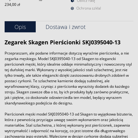
Oblicz ratę
234,00 zł
Ochrona szkła!
Opis
Dostawa i zwrot
Zegarek
Skagen
Pierścionki SKJ0395040-13
Przepraszam, ale podane informacje dotyczą wyraźnie pierścionka, a nie
zegarka męskiego. Model SKJ0395040-13 od Skagen to elegancki
pierścionek męski, który idealnie oddaje minimalistyczny i nowoczesny styl
tej duńskiej marki. Wykonany z wysokiej jakości stali szlachetnej, jest nie
tylko trwały, ale także elegancki dzięki zastosowaniu drobnych zdobień w
postaci cyrkonii. Te szlachetne kamienie dodają subtelnej, ale
wyrafinowanej klasy, czyniąc z pierścionka wyrazisty dodatek do każdego
stroju. Skagen zawsze dba o to, by ich produkty były zarówno praktyczne,
jak i piękne, co doskonale odzwierciedla ten model, będący wyrazem
skandynawskiego podejścia do designu.
Pierścionek męski model SKJ0395040-13 od Skagen to wyjątkowa biżuteria,
która z pewnością przyciąga uwagę swoim wykonaniem oraz jakością
materiałów. Stal szlachetna, z której wykonany jest pierścionek, zapewnia
wytrzymałość i odporność na korozję, co jest istotne dla długotrwałego
zachowania jego estetyki. Wplecione w design cyrkonie dodają subtelnej