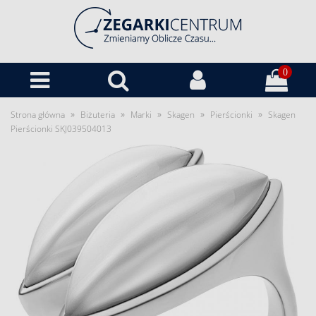
0
»
»
»
»
»
Strona główna
Biżuteria
Marki
Skagen
Pierścionki
Skagen
Pierścionki SKJ039504013