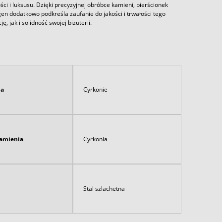
i i luksusu. Dzięki precyzyjnej obróbce kamieni, pierścionek
en dodatkowo podkreśla zaufanie do jakości i trwałości tego
jak i solidność swojej biżuterii.
ia
Cyrkonie
kamienia
Cyrkonia
Stal szlachetna