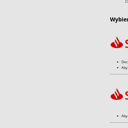
z
Wybier
Dec
Aby 
Aby 