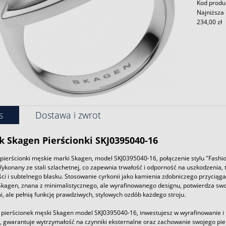
Kod produ
Najniższa 
234,00 zł
s
Dostawa i zwrot
k
Skagen
Pierścionki SKJ0395040-16
pierścionki męskie marki Skagen, model SKJ0395040-16, połączenie stylu "Fashio
Wykonany ze stali szlachetnej, co zapewnia trwałość i odporność na uszkodzenia, 
ci i subtelnego blasku. Stosowanie cyrkonii jako kamienia zdobniczego przyciąga
Skagen, znana z minimalistycznego, ale wyrafinowanego designu, potwierdza swoją
, ale pełnią funkcję prawdziwych, stylowych ozdób każdego stroju.
pierścionek męski Skagen model SKJ0395040-16, inwestujesz w wyrafinowanie i te
, gwarantuje wytrzymałość na czynniki eksternalne oraz zachowanie swojego pie