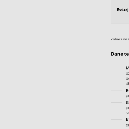
Rodzaj 
Zobacz wszy
Dane te
M
u
u
dł
R
p
G
p
s
K
p