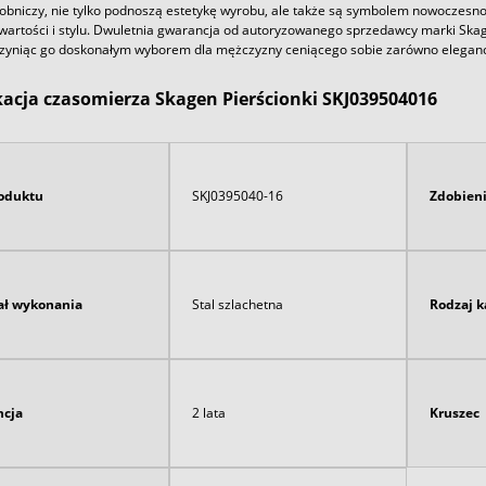
bniczy, nie tylko podnoszą estetykę wyrobu, ale także są symbolem nowoczesnośc
wartości i stylu. Dwuletnia gwarancja od autoryzowanego sprzedawcy marki Skag
zyniąc go doskonałym wyborem dla mężczyzny ceniącego sobie zarówno elegancję, 
kacja czasomierza Skagen Pierścionki SKJ039504016
oduktu
SKJ0395040-16
Zdobien
ał wykonania
Stal szlachetna
Rodzaj 
cja
2 lata
Kruszec