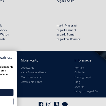
ess
Zegarki Seiko
la
marki Maserati
 Shock
zegarka Orient
e Watch
zegarki Puma
coste
zegarków Roamer
ywatności
Moje konto
Informacje
ulepszenia
Logowanie
Kontakt
ienia
Karta Stałego Klienta
O firmie
 więcej
Moje zamówienia
Dlaczego my?
Ustawienia konta
Blog
Słownik
Leksykon zegarków