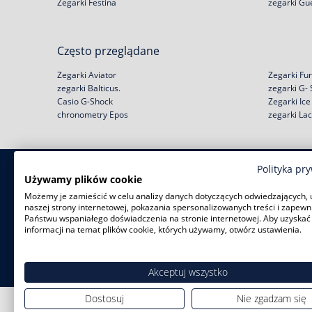
Zegarki Festina
zegarki Gu
Często przeglądane
Zegarki Aviator
Zegarki Fur
zegarki Balticus.
zegarki G-
Casio G-Shock
Zegarki Ic
chronometry Epos
zegarki La
Polityka pr
Zakupy
Pomoc
Używamy plików cookie
Możemy je zamieścić w celu analizy danych dotyczących odwiedzających, 
Zwroty i wymiany
Reklamacje
naszej strony internetowej, pokazania spersonalizowanych treści i zapewn
Negocjacja ceny
Regulamin
Państwu wspaniałego doświadczenia na stronie internetowej. Aby uzyskać
Rabat na start!
Jak kupić na raty?
informacji na temat plików cookie, których używamy, otwórz ustawienia.
Darmowa dostawa
Polityka prywatności
Serwisy zegarków
Zużyty sprzęt
Akceptuj wszystko
Dostosuj
Nie zgadzam się