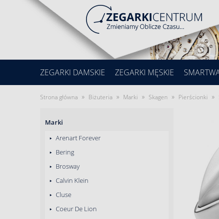
ZEGARKI DAMSKIE
ZEGARKI MĘSKIE
SMARTW
»
»
»
»
»
Strona główna
Biżuteria
Marki
Skagen
Pierścionki
Marki
Arenart Forever
Bering
Brosway
Calvin Klein
Cluse
Coeur De Lion