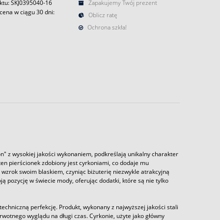
ktu: SKJ0395040-16
Zapakujemy Twój prezent
cena w ciągu 30 dni:
Oblicz ratę
Ochrona szkła!
n" z wysokiej jakości wykonaniem, podkreślają unikalny charakter
ten pierścionek zdobiony jest cyrkoniami, co dodaje mu
 wzrok swoim blaskiem, czyniąc biżuterię niezwykle atrakcyjną
 pozycję w świecie mody, oferując dodatki, które są nie tylko
chniczną perfekcję. Produkt, wykonany z najwyższej jakości stali
rwotnego wyglądu na długi czas. Cyrkonie, użyte jako główny