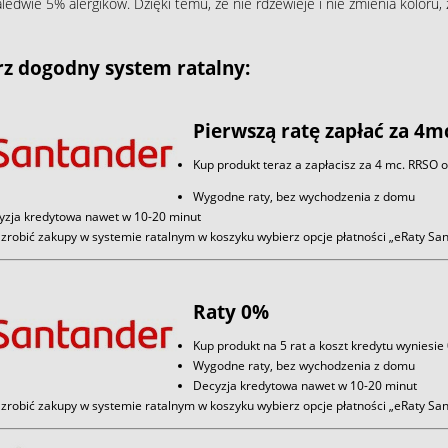
aledwie 5% alergików. Dzięki temu, że nie rdzewieje i nie zmienia koloru
z dogodny system ratalny:
Pierwszą ratę zapłać za 4m
Kup produkt teraz a zapłacisz za 4 mc. RRSO 
Wygodne raty, bez wychodzenia z domu
yzja kredytowa nawet w 10-20 minut
zrobić zakupy w systemie ratalnym w koszyku wybierz opcje płatności „eRaty S
Raty 0%
Kup produkt na 5 rat a koszt kredytu wyniesie
Wygodne raty, bez wychodzenia z domu
Decyzja kredytowa nawet w 10-20 minut
zrobić zakupy w systemie ratalnym w koszyku wybierz opcje płatności „eRaty S