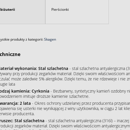
biżuterii
Pierścionki
stkie produkty z kategorii:
Skagen
chniczne
ateriał wykonania: Stal szlachetna
- stal szlachetna antyalergiczna (3
żywany przy produkcji zegarków materiał. Dzięki swoim właściwościom an
czulać może zaledwie 5% alergików. Dzięki temu, że nie rdzewieje i nie 
ugie lata
odzaj kamienia: Cyrkonia
- Bezbarwny, syntetyczny kamień ozdobny nie
owodzeniem imituje droższe kamienie szlachetne.
warancja: 2 lata
- Okres ochrony udzielanej przez producenta przypisa
ojawienia się usterki nie wynikającej z winy użytkownika, w ciągu 2 lat 
erwisie producenta.
ruszec: Stal szlachetna
- stal szlachetna antyalergiczna (316l) – inacze
rodukcji zegarków materiał. Dzięki swoim właściwościom antyalergiczny