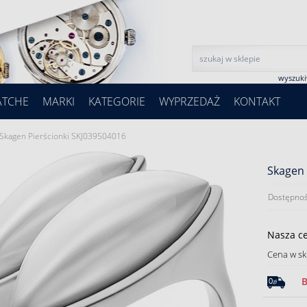
wyszuk
ATCHE
MARKI
KATEGORIE
WYPRZEDAŻ
KONTAKT
Skagen Pierścionki SKJ039504016
Skagen 
Dostępnoś
Nasza c
Cena w sk