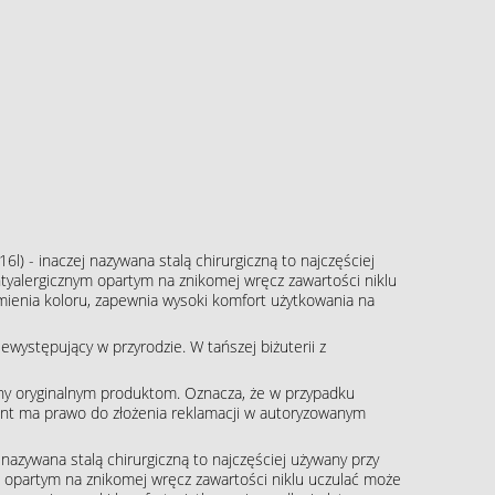
16l) - inaczej nazywana stalą chirurgiczną to najczęściej
tyalergicznym opartym na znikomej wręcz zawartości niklu
zmienia koloru, zapewnia wysoki komfort użytkowania na
występujący w przyrodzie. W tańszej biżuterii z
ny oryginalnym produktom. Oznacza, że w przypadku
klient ma prawo do złożenia reklamacji w autoryzowanym
j nazywana stalą chirurgiczną to najczęściej używany przy
m opartym na znikomej wręcz zawartości niklu uczulać może