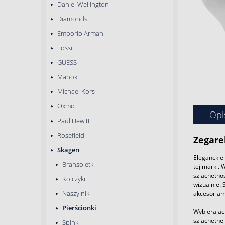
Daniel Wellington
Diamonds
Emporio Armani
Fossil
GUESS
Manoki
Michael Kors
Oxmo
Opi
Paul Hewitt
Rosefield
Zegare
Skagen
Eleganckie 
Bransoletki
tej marki. 
szlachetnoś
Kolczyki
wizualnie. 
Naszyjniki
akcesoriami
Pierścionki
Wybierając 
szlachetnej
Spinki