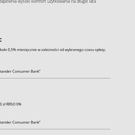
, zapewnia wysoki komfort użytkowania na długie lata
c
około 0,5% miesięcznie w zależności od wybranego czasu spłaty.
antander Consumer Bank”
 0 zł RRSO 0%
antander Consumer Bank”