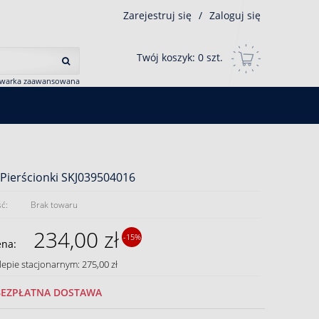
Zarejestruj się
/
Zaloguj się
Twój koszyk:
0
szt.
iwarka zaawansowana
Pierścionki SKJ039504016
ć:
Brak towaru
234,00 zł
-15%
ena:
lepie stacjonarnym: 275,00 zł
BEZPŁATNA DOSTAWA