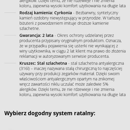
alergików. Dzięki temu, że nie rdzewieje i nie zmienia
koloru, zapewnia wysoki komfort użytkowania na długie lata
Rodzaj kamienia: Cyrkonia
- Bezbarwny, syntetyczny
kamień ozdobny niewystępujący w przyrodzie. W tańszej
biżuterii z powodzeniem imituje droższe kamienie
szlachetne.
Gwarancja: 2 lata
- Okres ochrony udzielanej przez
producenta przypisany oryginalnym produktom. Oznacza,
że w przypadku pojawienia się usterki nie wynikającej z
winy użytkownika, w ciągu 2 lat klient ma prawo do złożenia
reklamacji w autoryzowanym serwisie producenta.
Kruszec: Stal szlachetna
- stal szlachetna antyalergiczna
(316l) – inaczej nazywana stalą chirurgiczną to najczęściej
używany przy produkcji zegarków materiał. Dzięki swoim
właściwościom antyalergicznym opartym na znikomej
wręcz zawartości niklu uczulać może zaledwie 5%
alergików. Dzięki temu, że nie rdzewieje i nie zmienia
koloru, zapewnia wysoki komfort użytkowania na długie lata
Wybierz dogodny system ratalny: