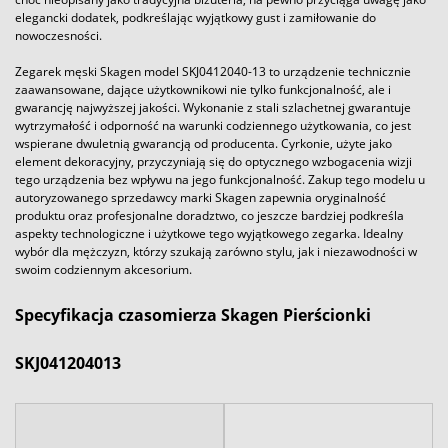
elegancki dodatek, podkreślając wyjątkowy gust i zamiłowanie do
nowoczesności.
Zegarek męski Skagen model SKJ0412040-13 to urządzenie technicznie
zaawansowane, dające użytkownikowi nie tylko funkcjonalność, ale i
gwarancję najwyższej jakości. Wykonanie z stali szlachetnej gwarantuje
wytrzymałość i odporność na warunki codziennego użytkowania, co jest
wspierane dwuletnią gwarancją od producenta. Cyrkonie, użyte jako
element dekoracyjny, przyczyniają się do optycznego wzbogacenia wizji
tego urządzenia bez wpływu na jego funkcjonalność. Zakup tego modelu u
autoryzowanego sprzedawcy marki Skagen zapewnia oryginalność
produktu oraz profesjonalne doradztwo, co jeszcze bardziej podkreśla
aspekty technologiczne i użytkowe tego wyjątkowego zegarka. Idealny
wybór dla mężczyzn, którzy szukają zarówno stylu, jak i niezawodności w
swoim codziennym akcesorium.
Specyfikacja czasomierza Skagen Pierścionki
SKJ041204013