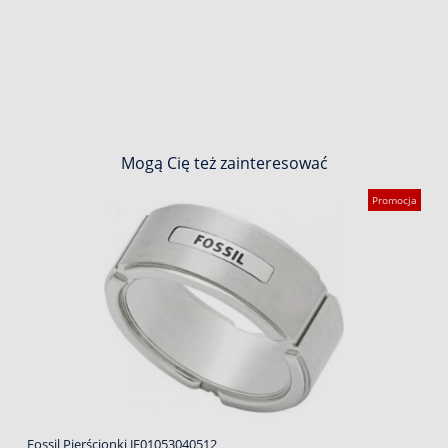
Mogą Cię też zainteresować
Promocja
Fossil Pierścionki JF01053040512