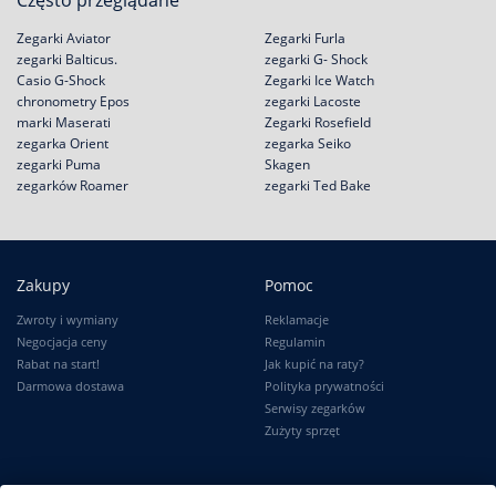
Często przeglądane
Zegarki Aviator
Zegarki Furla
zegarki Balticus.
zegarki G- Shock
Casio G-Shock
Zegarki Ice Watch
chronometry Epos
zegarki Lacoste
marki Maserati
Zegarki Rosefield
zegarka Orient
zegarka Seiko
zegarki Puma
Skagen
zegarków Roamer
zegarki Ted Bake
Zakupy
Pomoc
Zwroty i wymiany
Reklamacje
Negocjacja ceny
Regulamin
Rabat na start!
Jak kupić na raty?
Darmowa dostawa
Polityka prywatności
Serwisy zegarków
Zużyty sprzęt