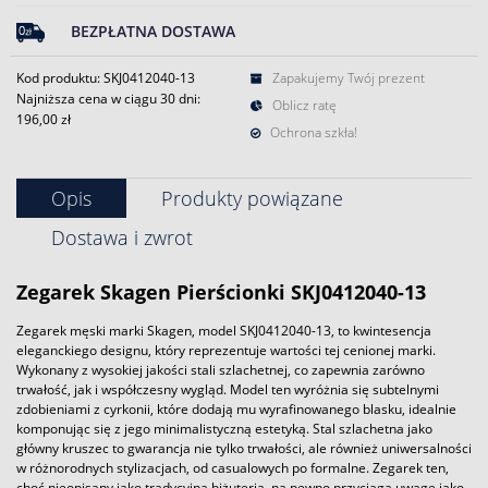
BEZPŁATNA DOSTAWA
Kod produktu: SKJ0412040-13
Zapakujemy Twój prezent
Najniższa cena w ciągu 30 dni:
Oblicz ratę
196,00 zł
Ochrona szkła!
Opis
Produkty powiązane
Dostawa i zwrot
Zegarek
Skagen
Pierścionki SKJ0412040-13
Zegarek męski marki Skagen, model SKJ0412040-13, to kwintesencja
eleganckiego designu, który reprezentuje wartości tej cenionej marki.
Wykonany z wysokiej jakości stali szlachetnej, co zapewnia zarówno
trwałość, jak i współczesny wygląd. Model ten wyróżnia się subtelnymi
zdobieniami z cyrkonii, które dodają mu wyrafinowanego blasku, idealnie
komponując się z jego minimalistyczną estetyką. Stal szlachetna jako
główny kruszec to gwarancja nie tylko trwałości, ale również uniwersalności
w różnorodnych stylizacjach, od casualowych po formalne. Zegarek ten,
choć nieopisany jako tradycyjna biżuteria, na pewno przyciąga uwagę jako