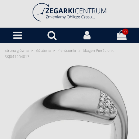
0
»
»
»
Strona główna
Biżuteria
Pierścionki
Skagen Pierścionki
SKJ041204013