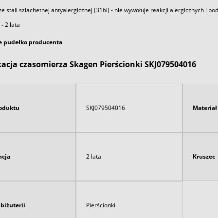
 stali szlachetnej antyalergicznej (316l) -
nie wywołuje reakcji alergicznych i po
 -
2 lata
e pudełko producenta
kacja czasomierza Skagen Pierścionki SKJ079504016
oduktu
SKJ079504016
Materia
cja
2 lata
Kruszec
biżuterii
Pierścionki