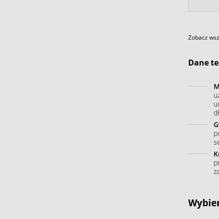
Zobacz wszy
Dane te
M
u
u
dł
G
p
s
K
p
z
Wybier