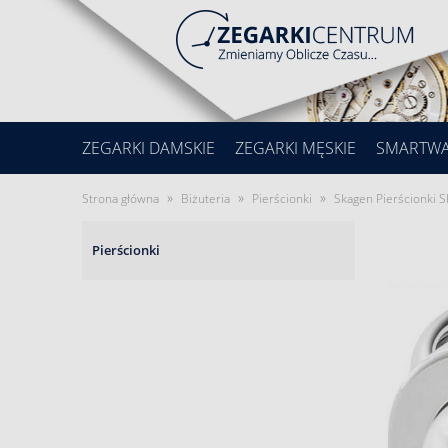
ZEGARKI DAMSKIE
ZEGARKI MĘSKIE
SMARTW
»
»
»
Strona główna
Biżuteria
Pierścionki
Skagen Pierścionki 
Pierścionki