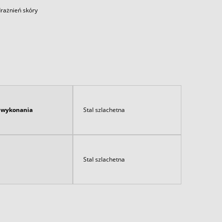
drażnień skóry
ł wykonania
Stal szlachetna
Stal szlachetna