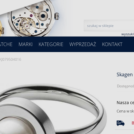
wyszuk
ATCHE
MARKI
KATEGORIE
WYPRZEDAŻ
KONTAKT
SKJ079504016
Skagen 
Dostępnoś
Nasza c
Cena w sk