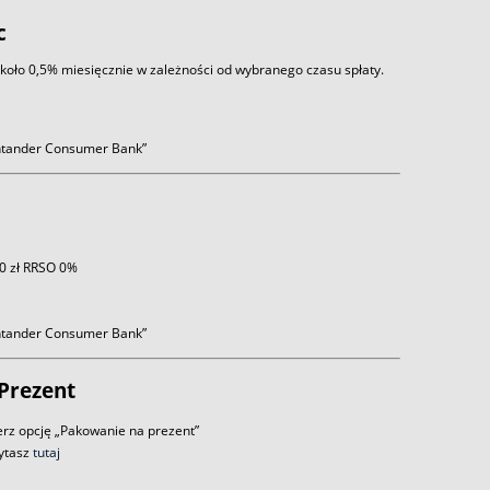
c
około 0,5% miesięcznie w zależności od wybranego czasu spłaty.
antander Consumer Bank”
 0 zł RRSO 0%
antander Consumer Bank”
Prezent
rz opcję „Pakowanie na prezent”
zytasz
tutaj