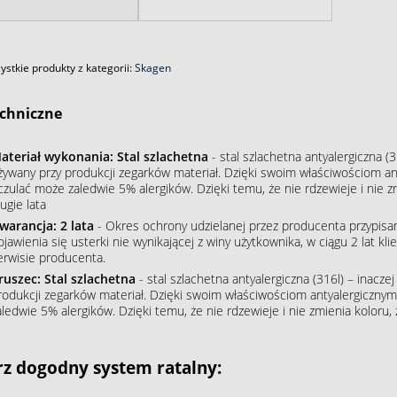
stkie produkty z kategorii:
Skagen
chniczne
ateriał wykonania: Stal szlachetna
- stal szlachetna antyalergiczna (3
żywany przy produkcji zegarków materiał. Dzięki swoim właściwościom an
czulać może zaledwie 5% alergików. Dzięki temu, że nie rdzewieje i nie 
ugie lata
warancja: 2 lata
- Okres ochrony udzielanej przez producenta przypisa
ojawienia się usterki nie wynikającej z winy użytkownika, w ciągu 2 lat 
erwisie producenta.
ruszec: Stal szlachetna
- stal szlachetna antyalergiczna (316l) – inacze
rodukcji zegarków materiał. Dzięki swoim właściwościom antyalergiczny
aledwie 5% alergików. Dzięki temu, że nie rdzewieje i nie zmienia koloru
z dogodny system ratalny: