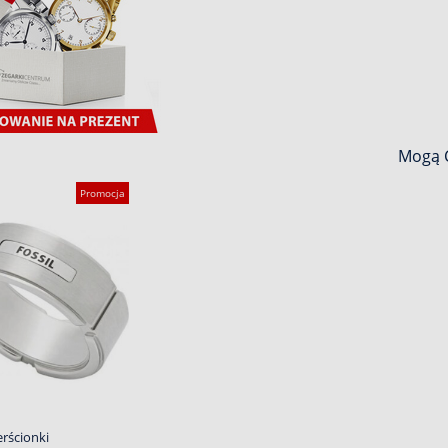
Mogą C
Promocja
erścionki