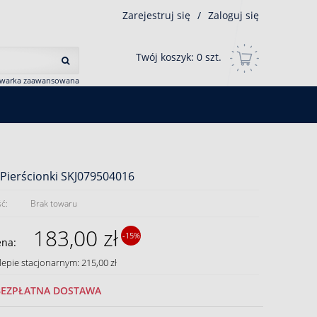
Zarejestruj się
/
Zaloguj się
Twój koszyk:
0
szt.
iwarka zaawansowana
Pierścionki SKJ079504016
ć:
Brak towaru
183,00 zł
-15%
ena:
lepie stacjonarnym: 215,00 zł
BEZPŁATNA DOSTAWA