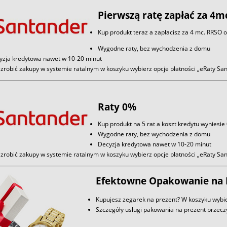
Pierwszą ratę zapłać za 4m
Kup produkt teraz a zapłacisz za 4 mc. RRSO 
Wygodne raty, bez wychodzenia z domu
yzja kredytowa nawet w 10-20 minut
zrobić zakupy w systemie ratalnym w koszyku wybierz opcje płatności „eRaty S
Raty 0%
Kup produkt na 5 rat a koszt kredytu wyniesie
Wygodne raty, bez wychodzenia z domu
Decyzja kredytowa nawet w 10-20 minut
zrobić zakupy w systemie ratalnym w koszyku wybierz opcje płatności „eRaty S
Efektowne Opakowanie na 
Kupujesz zegarek na prezent? W koszyku wybie
Szczegóły usługi pakowania na prezent przec