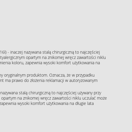
16l) - inaczej nazywana stalą chirurgiczną to najczęściej
tyalergicznym opartym na znikomej wręcz zawartości niklu
zmienia koloru, zapewnia wysoki komfort użytkowania na
ny oryginalnym produktom. Oznacza, że w przypadku
klient ma prawo do złożenia reklamacji w autoryzowanym
j nazywana stalą chirurgiczną to najczęściej używany przy
m opartym na znikomej wręcz zawartości niklu uczulać może
, zapewnia wysoki komfort użytkowania na długie lata