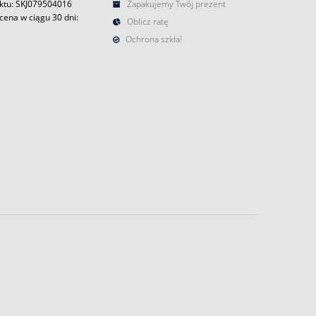
ktu: SKJ079504016
Zapakujemy Twój prezent
cena w ciągu 30 dni:
Oblicz ratę
Ochrona szkła!