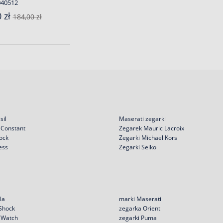
040512
 zł
184,00 zł
sil
Maserati zegarki
 Constant
Zegarek Mauric Lacroix
ock
Zegarki Michael Kors
ess
Zegarki Seiko
la
marki Maserati
 Shock
zegarka Orient
e Watch
zegarki Puma