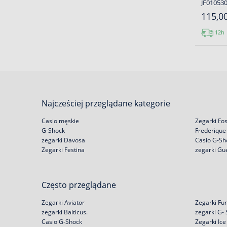
JF01053
115,00
12h
Najcześciej przeglądane kategorie
Casio męskie
Zegarki Fos
G-Shock
Frederique
zegarki Davosa
Casio G-Sh
Zegarki Festina
zegarki Gu
Często przeglądane
Zegarki Aviator
Zegarki Fur
zegarki Balticus.
zegarki G-
Casio G-Shock
Zegarki Ic