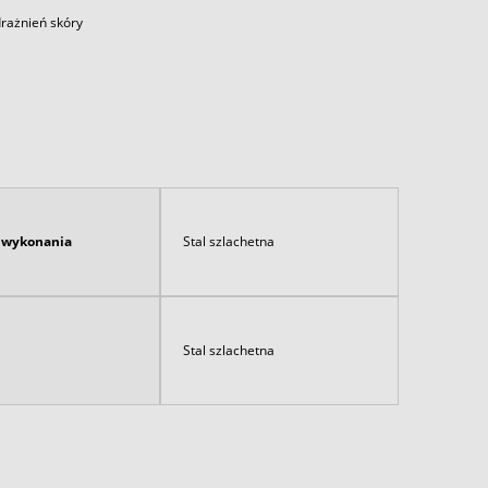
drażnień skóry
ł wykonania
Stal szlachetna
Stal szlachetna