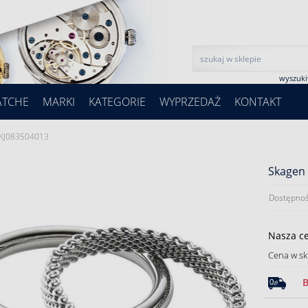
wyszuk
ATCHE
MARKI
KATEGORIE
WYPRZEDAŻ
KONTAKT
SKJ083504013
Skagen 
Dostępnoś
Nasza c
Cena w sk