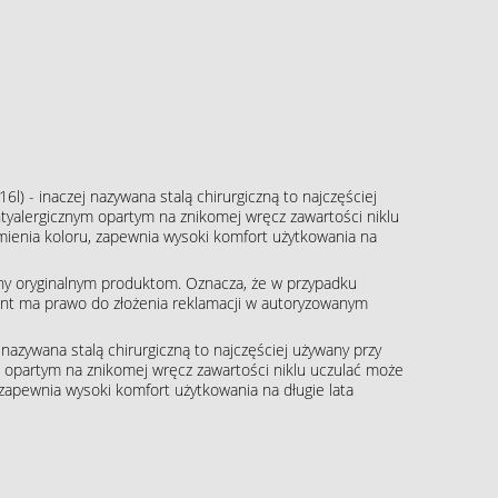
16l) - inaczej nazywana stalą chirurgiczną to najczęściej
tyalergicznym opartym na znikomej wręcz zawartości niklu
zmienia koloru, zapewnia wysoki komfort użytkowania na
ny oryginalnym produktom. Oznacza, że w przypadku
klient ma prawo do złożenia reklamacji w autoryzowanym
j nazywana stalą chirurgiczną to najczęściej używany przy
m opartym na znikomej wręcz zawartości niklu uczulać może
, zapewnia wysoki komfort użytkowania na długie lata