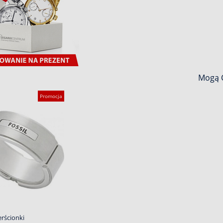
Mogą C
Promocja
erścionki