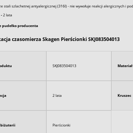
 stali szlachetnej antyalergicznej (316l) -
nie wywołuje reakcji alergicznych i po
 -
2 lata
e pudełko producenta
kacja czasomierza Skagen Pierścionki SKJ083504013
oduktu
SKJ083504013
Materia
cja
2 lata
Kruszec
biżuterii
Pierścionki