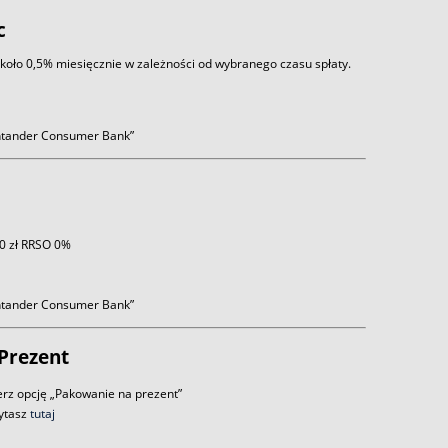
c
około 0,5% miesięcznie w zależności od wybranego czasu spłaty.
antander Consumer Bank”
 0 zł RRSO 0%
antander Consumer Bank”
Prezent
rz opcję „Pakowanie na prezent”
zytasz
tutaj