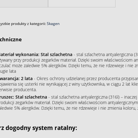
stkie produkty z kategorii:
Skagen
chniczne
ateriał wykonania: Stal szlachetna
- stal szlachetna antyalergiczna (3
żywany przy produkcji zegarków materiał. Dzięki swoim właściwościom an
czulać może zaledwie 5% alergików. Dzięki temu, że nie rdzewieje i nie 
ugie lata
warancja: 2 lata
- Okres ochrony udzielanej przez producenta przypisa
ojawienia się usterki nie wynikającej z winy użytkownika, w ciągu 2 lat 
erwisie producenta.
ruszec: Stal szlachetna
- stal szlachetna antyalergiczna (316l) – inacze
rodukcji zegarków materiał. Dzięki swoim właściwościom antyalergiczny
aledwie 5% alergików. Dzięki temu, że nie rdzewieje i nie zmienia koloru
z dogodny system ratalny: