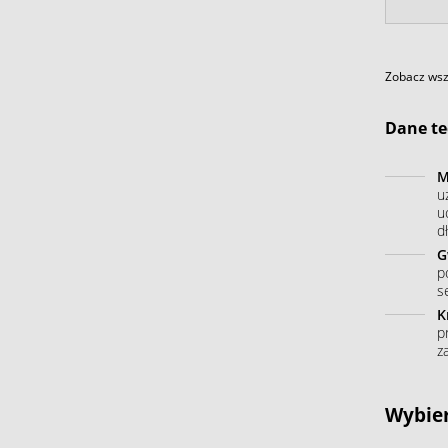
Zobacz wszy
Dane te
M
u
u
dł
G
p
s
K
p
z
Wybier