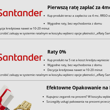
Pierwszą ratę zapłać za 4m
Kup produkt teraz a zapłacisz za 4 mc. RRSO 
Wygodne raty, bez wychodzenia z domu
yzja kredytowa nawet w 10-20 minut
zrobić zakupy w systemie ratalnym w koszyku wybierz opcje płatności „eRaty S
Raty 0%
Kup produkt na 5 rat a koszt kredytu wyniesie
Wygodne raty, bez wychodzenia z domu
Decyzja kredytowa nawet w 10-20 minut
zrobić zakupy w systemie ratalnym w koszyku wybierz opcje płatności „eRaty S
Efektowne Opakowanie na 
Kupujesz zegarek na prezent? W koszyku wybie
Szczegóły usługi pakowania na prezent przec