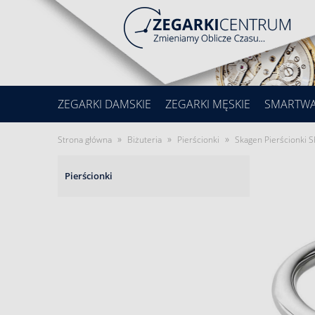
ZEGARKI DAMSKIE
ZEGARKI MĘSKIE
SMARTW
»
»
»
Strona główna
Biżuteria
Pierścionki
Skagen Pierścionki 
Pierścionki