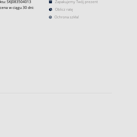
ktu: SKJ083504013
Zapakujemy Twój prezent
cena w ciągu 30 dni:
Oblicz ratę
Ochrona szkła!