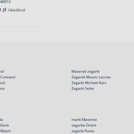
040512
 zł
184,00 zł
sil
Maserati zegarki
 Constant
Zegarek Mauric Lacroix
ock
Zegarki Michael Kors
ess
Zegarki Seiko
la
marki Maserati
 Shock
zegarka Orient
e Watch
zegarki Puma