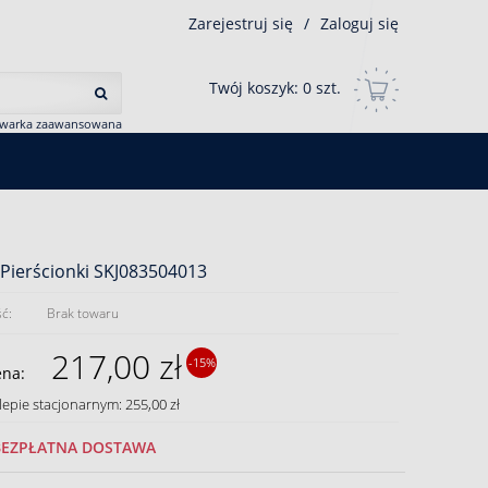
Zarejestruj się
/
Zaloguj się
Twój koszyk:
0
szt.
iwarka zaawansowana
Pierścionki SKJ083504013
ć:
Brak towaru
217,00 zł
-15%
ena:
lepie stacjonarnym: 255,00 zł
BEZPŁATNA DOSTAWA