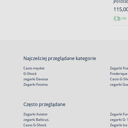
JF01053
115,00
12h
Najcześciej przeglądane kategorie
Casio męskie
Zegarki Fos
G-Shock
Frederique
zegarki Davosa
Casio G-Sh
Zegarki Festina
zegarki Gu
Często przeglądane
Zegarki Aviator
Zegarki Fur
zegarki Balticus.
zegarki G-
Casio G-Shock
Zegarki Ic