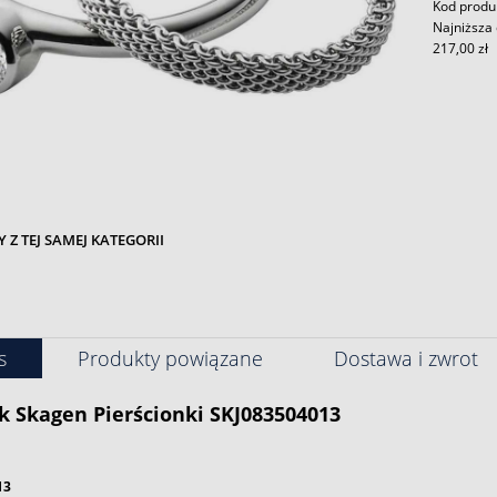
Kod produ
Najniższa 
217,00 zł
Z TEJ SAMEJ KATEGORII
s
Produkty powiązane
Dostawa i zwrot
k
Skagen
Pierścionki SKJ083504013
13