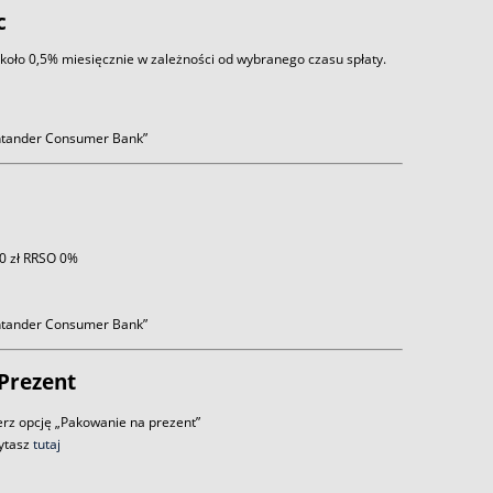
c
około 0,5% miesięcznie w zależności od wybranego czasu spłaty.
antander Consumer Bank”
 0 zł RRSO 0%
antander Consumer Bank”
Prezent
rz opcję „Pakowanie na prezent”
zytasz
tutaj