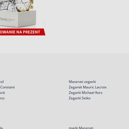
sil
Maserati zegarki
 Constant
Zegarek Mauric Lacroix
ock
Zegarki Michael Kors
ess
Zegarki Seiko
la
marki Maserati