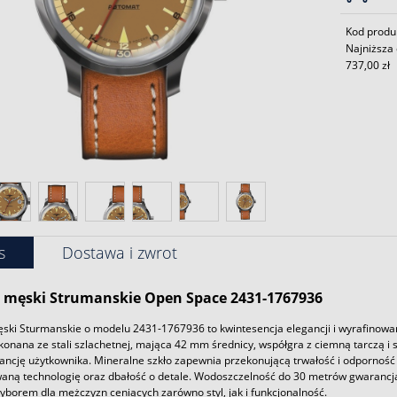
Kod produ
Najniższa 
737,00 zł
s
Dostawa i zwrot
męski Strumanskie Open Space 2431-1767936
ski Sturmanskie o modelu 2431-1767936 to kwintesencja elegancji i wyrafinowa
konana ze stali szlachetnej, mająca 42 mm średnicy, współgra z ciemną tarczą 
egancję użytkownika. Mineralne szkło zapewnia przekonującą trwałość i odporno
ną technologię oraz dbałość o detale. Wodoszczelność do 30 metrów gwarancja 
borem dla mężczyzn ceniących zarówno styl, jak i funkcjonalność.