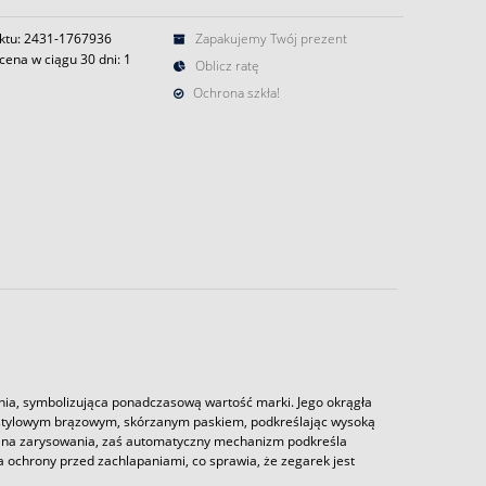
ktu: 2431-1767936
Zapakujemy Twój prezent
cena w ciągu 30 dni:
1
Oblicz ratę
Ochrona szkła!
nia, symbolizująca ponadczasową wartość marki. Jego okrągła
i stylowym brązowym, skórzanym paskiem, podkreślając wysoką
ść na zarysowania, zaś automatyczny mechanizm podkreśla
ochrony przed zachlapaniami, co sprawia, że zegarek jest