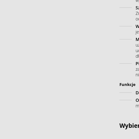
w
S
Z
o
W
j
M
u
u
dł
P
z
n
Funkcje
D
O
m
Wybier