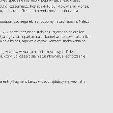
ować specjalne kosmetyki poprawiające jego wygląd.
rodukcji czasomierzy. Posiada 4/10 punktów w skali Mohsa.
, jednakże jeśli chodzi o podatność na stłuczenia,
oodporności zegarek jest odporny na zachlapania. Należy
16l) - inaczej nazywana stalą chirurgiczną to najczęściej
tyalergicznym opartym na znikomej wręcz zawartości niklu
zmienia koloru, zapewnia wysoki komfort użytkowania na
g walorów wizualnych jak i jakościowych. Dzięki
, który lubi cieszyć się nietuzinkowym, a jednocześnie
arentny fragment tarczy widać znajdujący się wewnątrz