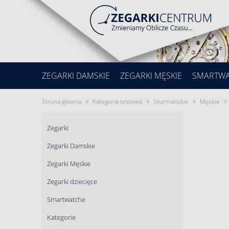
ZEGARKI DAMSKIE
ZEGARKI MĘSKIE
SMARTW
»
»
»
»
Strona główna
Kategoria testowa
Sturmanskie
Męskie
Zegarki
Zegarki Damskie
Zegarki Męskie
Zegarki dziecięce
Smartwatche
Kategorie