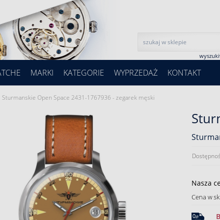
wyszuk
ATCHE
MARKI
KATEGORIE
WYPRZEDAŻ
KONTAKT
Sturmanskie Open Space 2431-1767936 - zegarek męski
Stur
Sturman
Dostępnoś
Nasza c
Cena w sk