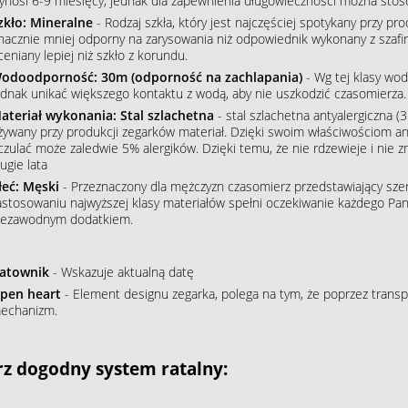
ynosi 6-9 miesięcy, jednak dla zapewnienia długowieczności można stos
zkło: Mineralne
- Rodzaj szkła, który jest najczęściej spotykany przy p
nacznie mniej odporny na zarysowania niż odpowiednik wykonany z szafiru
ceniany lepiej niż szkło z korundu.
odoodporność: 30m (odporność na zachlapania)
- Wg tej klasy wod
ednak unikać większego kontaktu z wodą, aby nie uszkodzić czasomierza.
ateriał wykonania: Stal szlachetna
- stal szlachetna antyalergiczna (3
żywany przy produkcji zegarków materiał. Dzięki swoim właściwościom an
czulać może zaledwie 5% alergików. Dzięki temu, że nie rdzewieje i nie 
ugie lata
łeć: Męski
- Przeznaczony dla mężczyzn czasomierz przedstawiający szere
astosowaniu najwyższej klasy materiałów spełni oczekiwanie każdego Pana
iezawodnym dodatkiem.
atownik
- Wskazuje aktualną datę
pen heart
- Element designu zegarka, polega na tym, że poprzez transp
echanizm.
z dogodny system ratalny: