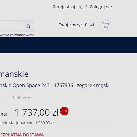
Zarejestruj się
/
Zaloguj się
Twój koszyk:
0
szt.
iwarka zaawansowana
manskie
skie Open Space 2431-1767936 - zegarek męski
ć:
Brak towaru
1 737,00 zł
-10%
ena:
lepie stacjonarnym: 1 930,00 zł
BEZPŁATNA DOSTAWA