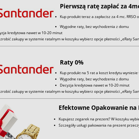
Pierwszą ratę zapłać za 4m
Kup produkt teraz a zapłacisz za 4 mc. RRSO 
Wygodne raty, bez wychodzenia z domu
yzja kredytowa nawet w 10-20 minut
zrobić zakupy w systemie ratalnym w koszyku wybierz opcje płatności „eRaty S
Raty 0%
Kup produkt na 5 rat a koszt kredytu wyniesie
Wygodne raty, bez wychodzenia z domu
Decyzja kredytowa nawet w 10-20 minut
zrobić zakupy w systemie ratalnym w koszyku wybierz opcje płatności „eRaty S
Efektowne Opakowanie na 
Kupujesz zegarek na prezent? W koszyku wybie
Szczegóły usługi pakowania na prezent przec