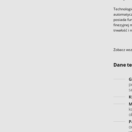
Technologi
automatycz
posiada fun
finezyjnej 
trwałość i 
Zobacz wszy
Dane te
G
p
s
K
M
k
o
P
o