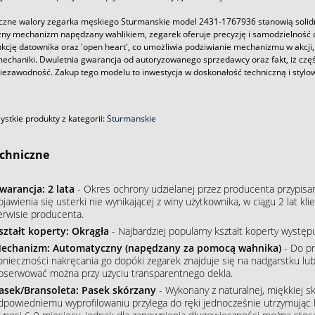
czne walory zegarka męskiego Sturmanskie model 2431-1767936 stanowią solid
ny mechanizm napędzany wahlikiem, zegarek oferuje precyzję i samodzielność 
kcję datownika oraz 'open heart', co umożliwia podziwianie mechanizmu w akcji, 
mechaniki. Dwuletnia gwarancja od autoryzowanego sprzedawcy oraz fakt, iż częś
niezawodność. Zakup tego modelu to inwestycja w doskonałość techniczną i stylo
stkie produkty z kategorii:
Sturmanskie
chniczne
warancja: 2 lata
- Okres ochrony udzielanej przez producenta przypisa
ojawienia się usterki nie wynikającej z winy użytkownika, w ciągu 2 lat 
erwisie producenta.
ształt koperty: Okrągła
- Najbardziej popularny kształt koperty wystę
echanizm: Automatyczny (napędzany za pomocą wahnika)
- Do pr
onieczności nakręcania go dopóki zegarek znajduje się na nadgarstku lu
bserwować można przy użyciu transparentnego dekla.
asek/Bransoleta: Pasek skórzany
- Wykonany z naturalnej, miękkiej sk
dpowiedniemu wyprofilowaniu przylega do ręki jednocześnie utrzymując 