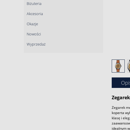
Biżuteria
Akcesoria
Okazje
Nowości
Wyprzedaż
Opi
Zegarek
Zegarek mę
koperta wy
klasę i el
zaawansowa
idealnym wy