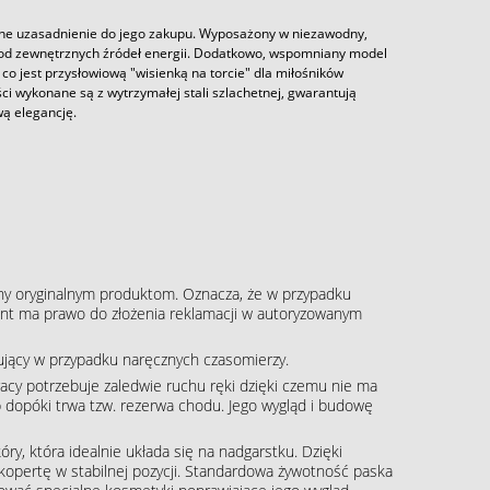
ne uzasadnienie do jego zakupu. Wyposażony w niezawodny,
od zewnętrznych źródeł energii. Dodatkowo, wspomniany model
co jest przysłowiową "wisienką na torcie" dla miłośników
ci wykonane są z wytrzymałej stali szlachetnej, gwarantują
wą elegancję.
ny oryginalnym produktom. Oznacza, że w przypadku
klient ma prawo do złożenia reklamacji w autoryzowanym
pujący w przypadku naręcznych czasomierzy.
acy potrzebuje zaledwie ruchu ręki dzięki czemu nie ma
b dopóki trwa tzw. rezerwa chodu. Jego wygląd i budowę
óry, która idealnie układa się na nadgarstku. Dzięki
kopertę w stabilnej pozycji. Standardowa żywotność paska