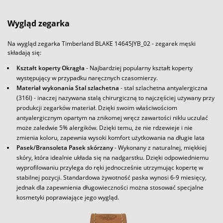
Wygląd zegarka
Na wygląd zegarka Timberland BLAKE 14645JYB_02 - zegarek męski
składają się:
Kształt koperty Okrągła
- Najbardziej popularny kształt koperty
występujący w przypadku naręcznych czasomierzy.
Materiał wykonania Stal szlachetna
- stal szlachetna antyalergiczna
(316l) - inaczej nazywana stalą chirurgiczną to najczęściej używany przy
produkcji zegarków materiał. Dzięki swoim właściwościom
antyalergicznym opartym na znikomej wręcz zawartości niklu uczulać
może zaledwie 5% alergików. Dzięki temu, że nie rdzewieje i nie
zmienia koloru, zapewnia wysoki komfort użytkowania na długie lata
Pasek/Bransoleta Pasek skórzany
- Wykonany z naturalnej, miękkiej
skóry, która idealnie układa się na nadgarstku. Dzięki odpowiedniemu
wyprofilowaniu przylega do ręki jednocześnie utrzymując kopertę w
stabilnej pozycji. Standardowa żywotność paska wynosi 6-9 miesięcy,
jednak dla zapewnienia długowieczności można stosować specjalne
kosmetyki poprawiające jego wygląd.