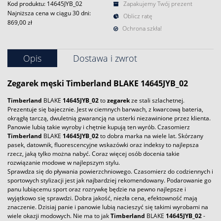
Kod produktu: 14645JYB_02
Zapakujemy Twój prezent
Najniższa cena w ciągu 30 dni:
Oblicz ratę
869,00 zł
Ochrona szkła!
Opis
Dostawa i zwrot
Zegarek
męski
Timberland
BLAKE 14645JYB_02
Timberland
BLAKE
14645JYB_02
to
zegarek
ze stali szlachetnej.
Prezentuje się bajecznie. Jest w ciemnych barwach, z kwarcową bateria,
okrągłą tarczą, dwuletnią gwarancją na usterki niezawinione przez klienta.
Panowie lubią takie wyroby i chętnie kupują ten wyrób. Czasomierz
Timberland
BLAKE
14645JYB_02
to dobra marka na wiele lat. Skórzany
pasek, datownik, fluorescencyjne wskazówki oraz indeksy to najlepsza
rzecz, jaką tylko można nabyć. Coraz więcej osób docenia takie
rozwiązanie modowe w najlepszym stylu.
Sprawdza się do pływania powierzchniowego. Czasomierz do codziennych i
sportowych stylizacji jest jak najbardziej rekomendowany. Podarowanie go
panu lubiącemu sport oraz rozrywkę będzie na pewno najlepsze i
wyjątkowo się sprawdzi. Dobra jakość, niezła cena, efektowność mają
znaczenie. Dzisiaj panie i panowie lubią nacieszyć się takimi wyrobami na
wiele okazji modowych. Nie ma to jak
Timberland
BLAKE
14645JYB_02
-