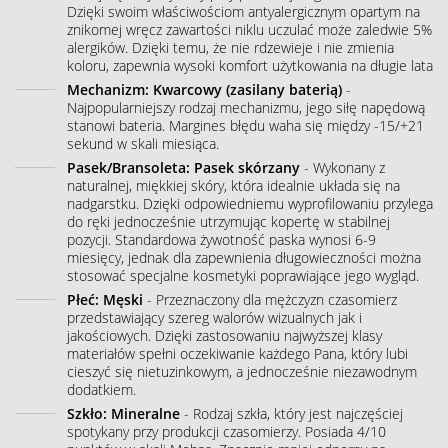
Dzięki swoim właściwościom antyalergicznym opartym na
znikomej wręcz zawartości niklu uczulać może zaledwie 5%
alergików. Dzięki temu, że nie rdzewieje i nie zmienia
koloru, zapewnia wysoki komfort użytkowania na długie lata
Mechanizm: Kwarcowy (zasilany baterią)
-
Najpopularniejszy rodzaj mechanizmu, jego siłę napędową
stanowi bateria. Margines błędu waha się między -15/+21
sekund w skali miesiąca.
Pasek/Bransoleta: Pasek skórzany
- Wykonany z
naturalnej, miękkiej skóry, która idealnie układa się na
nadgarstku. Dzięki odpowiedniemu wyprofilowaniu przylega
do ręki jednocześnie utrzymując kopertę w stabilnej
pozycji. Standardowa żywotność paska wynosi 6-9
miesięcy, jednak dla zapewnienia długowieczności można
stosować specjalne kosmetyki poprawiające jego wygląd.
Płeć: Męski
- Przeznaczony dla mężczyzn czasomierz
przedstawiający szereg walorów wizualnych jak i
jakościowych. Dzięki zastosowaniu najwyższej klasy
materiałów spełni oczekiwanie każdego Pana, który lubi
cieszyć się nietuzinkowym, a jednocześnie niezawodnym
dodatkiem.
Szkło: Mineralne
- Rodzaj szkła, który jest najczęściej
spotykany przy produkcji czasomierzy. Posiada 4/10