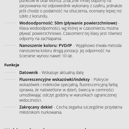
punktów w skali Mohsa. Znacznie mniej odporny na
zarysowania niż odpowiednik wykonany z szafiru, jednakże
jeśli chodzi o podatność na stłuczenia, oceniany lepiej niż
szkło z korundu.
Wodoodporność: 50m (pływanie powierzchniowe)
-
Klasa wodoodporności, wg której w czasomierzu można
pływać powierzchniowo. Czasomierz tej klasy jest również
odporny na zachlapania.
Nanoszenie koloru: PVD/IP
- Wyjątkowo trwała metoda
nanoszenia koloru drogą jonizacji. Jej odporność na
ścieranie wynosi nawet 10 lat.
Funkcje
Datownik
- Wskazuje aktualną datę
Fluorescencyjne wskazówki/indeksy
- Pokrycie
wskazówek i indeksów specjalną, fluorescencyjną farbą
sprawia, że naświetlone w dzień, świecą w ciemności
umożliwiając odczyt godziny w warunkach ograniczonej
widoczności.
Zakręcany dekiel
- Cecha zegarka szczególnie przydatna
miłośnikom nurkowania.