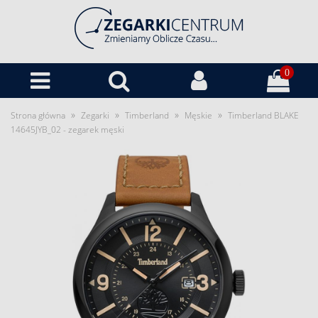
0
»
»
»
»
Strona główna
Zegarki
Timberland
Męskie
Timberland BLAKE
14645JYB_02 - zegarek męski