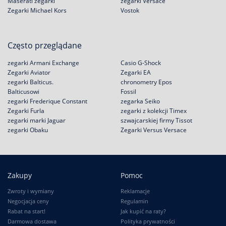
Maserati zegarki
zegarki Versace
Zegarki Michael Kors
Vostok
Często przeglądane
zegarki Armani Exchange
Casio G-Shock
Zegarki Aviator
Zegarki EA
zegarki Balticus.
chronometry Epos
Balticusowi
Fossil
zegarki Frederique Constant
zegarka Seiko
Zegarki Furla
zegarki z kolekcji Timex
zegarki marki Jaguar
szwajcarskiej firmy Tissot
zegarki Obaku
Zegarki Versus Versace
Zakupy
Pomoc
Zwroty i wymiany
Reklamacje
Negocjacja ceny
Regulamin
Rabat na start!
Jak kupić na raty?
Darmowa dostawa
Polityka prywatności