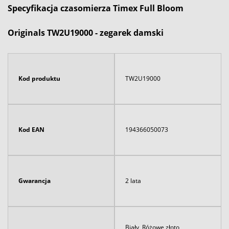
Specyfikacja czasomierza Timex Full Bloom
Originals TW2U19000 - zegarek damski
Kod produktu
TW2U19000
Kod EAN
194366050073
Gwarancja
2 lata
Biały, Różowe złoto,