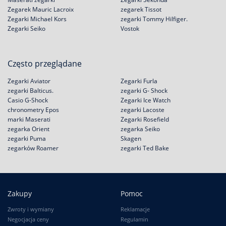
Zegarek Mauric Lacroix
zegarek Tissot
Zegarki Michael Kors
zegarki Tommy Hilfiger.
Zegarki Seiko
Vostok
Często przeglądane
Zegarki Aviator
Zegarki Furla
zegarki Balticus.
zegarki G- Shock
Casio G-Shock
Zegarki Ice Watch
chronometry Epos
zegarki Lacoste
marki Maserati
Zegarki Rosefield
zegarka Orient
zegarka Seiko
zegarki Puma
Skagen
zegarków Roamer
zegarki Ted Bake
Zakupy
Pomoc
Zwroty i wymiany
Reklamacje
Negocjacja ceny
Regulamin