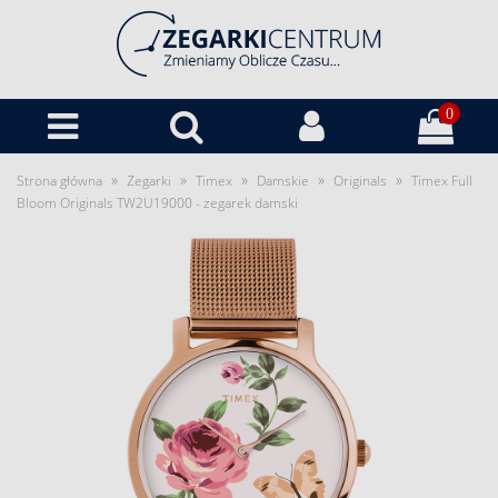
0
»
»
»
»
»
Strona główna
Zegarki
Timex
Damskie
Originals
Timex Full
Bloom Originals TW2U19000 - zegarek damski