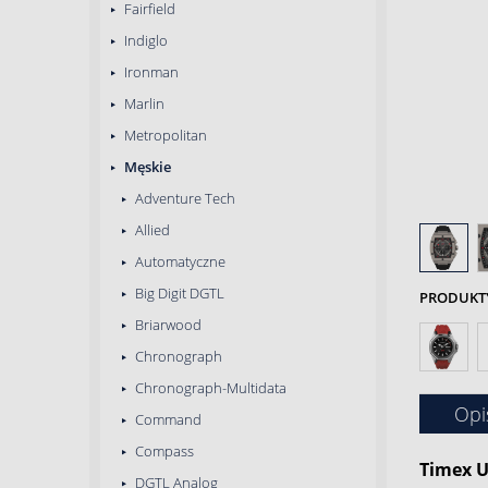
Fairfield
Indiglo
Ironman
Marlin
Metropolitan
Męskie
Adventure Tech
Allied
Automatyczne
Big Digit DGTL
PRODUKTY 
Briarwood
Chronograph
Chronograph-Multidata
Opi
Command
Compass
Timex U
DGTL Analog