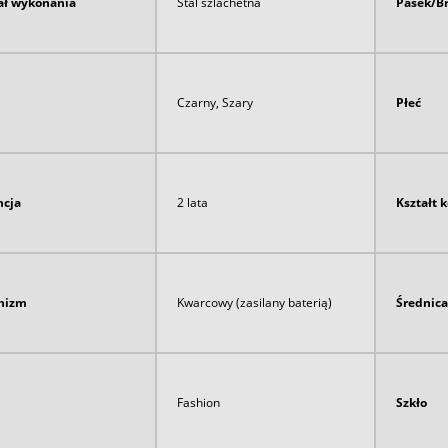
ał wykonania
Stal szlachetna
Pasek/B
Czarny, Szary
Płeć
cja
2 lata
Kształt 
nizm
Kwarcowy (zasilany baterią)
Średnica
Fashion
Szkło