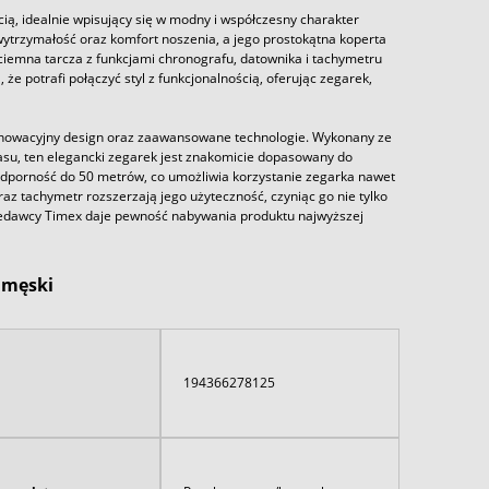
ą, idealnie wpisujący się w modny i współczesny charakter
ytrzymałość oraz komfort noszenia, a jego prostokątna koperta
 ciemna tarcza z funkcjami chronografu, datownika i tachymetru
że potrafi połączyć styl z funkcjonalnością, oferując zegarek,
innowacyjny design oraz zaawansowane technologie. Wykonany ze
su, ten elegancki zegarek jest znakomicie dopasowany do
porność do 50 metrów, co umożliwia korzystanie zegarka nawet
z tachymetr rozszerzają jego użyteczność, czyniąc go nie tylko
zedawcy Timex daje pewność nabywania produktu najwyższej
 męski
194366278125