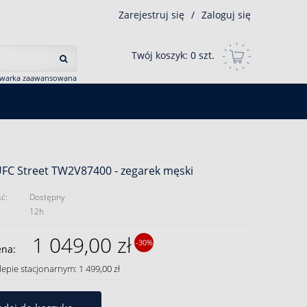
Zarejestruj się
/
Zaloguj się
Twój koszyk:
0
szt.
iwarka zaawansowana
FC Street TW2V87400 - zegarek męski
ć:
Dostępny
12h
1 049,00 zł
-30%
ena:
lepie stacjonarnym: 1 499,00 zł