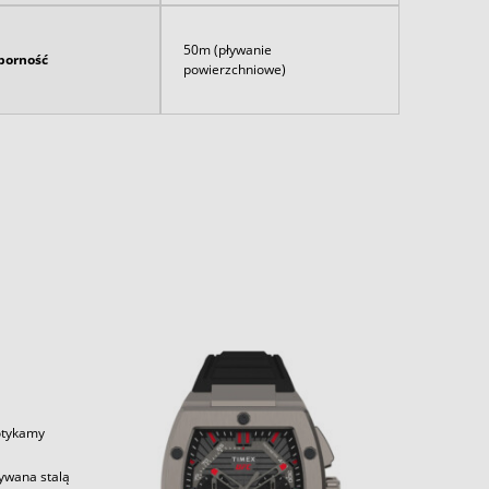
50m (pływanie
orność
powierzchniowe)
potykamy
zywana stalą