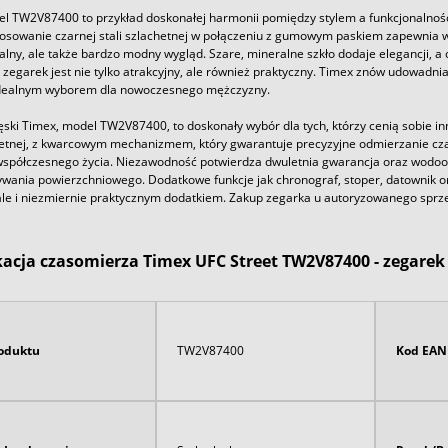
l TW2V87400 to przykład doskonałej harmonii pomiędzy stylem a funkcjonalności
tosowanie czarnej stali szlachetnej w połączeniu z gumowym paskiem zapewnia w
alny, ale także bardzo modny wygląd. Szare, mineralne szkło dodaje elegancji, a
 zegarek jest nie tylko atrakcyjny, ale również praktyczny. Timex znów udowadnia, 
 idealnym wyborem dla nowoczesnego mężczyzny.
ski Timex, model TW2V87400, to doskonały wybór dla tych, którzy cenią sobie 
chetnej, z kwarcowym mechanizmem, który gwarantuje precyzyjne odmierzanie cza
półczesnego życia. Niezawodność potwierdza dwuletnia gwarancja oraz wodood
wania powierzchniowego. Dodatkowe funkcje jak chronograf, stoper, datownik ora
ale i niezmiernie praktycznym dodatkiem. Zakup zegarka u autoryzowanego spr
kacja czasomierza Timex UFC Street TW2V87400 - zegarek
oduktu
TW2V87400
Kod EAN