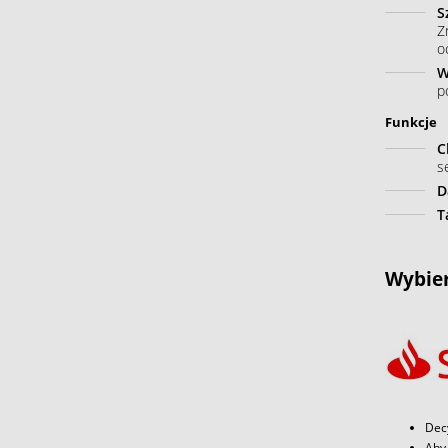
S
Z
o
W
p
Funkcje
C
s
D
T
Wybier
Dec
Aby 