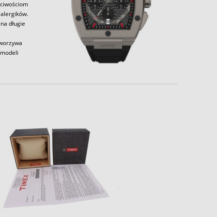
aściwościom
alergików.
 na długie
tworzywa
 modeli