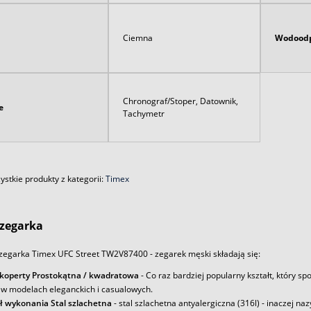
Ciemna
Wodoodp
Chronograf/Stoper, Datownik,
e
Tachymetr
stkie produkty z kategorii:
Timex
zegarka
zegarka Timex UFC Street TW2V87400 - zegarek męski składają się:
 koperty Prostokątna / kwadratowa
- Co raz bardziej popularny kształt, który s
 w modelach eleganckich i casualowych.
ł wykonania Stal szlachetna
- stal szlachetna antyalergiczna (316l) - inaczej na