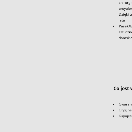
chirurg
antyale
Dzięki t
lata
Pasek/
sztuczn
damskic
Co jest
Gwaranc
Orygina
Kupujes