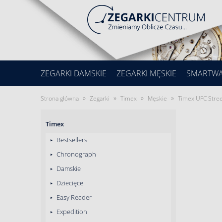
ZEGARKI DAMSKIE
ZEGARKI MĘSKIE
SMARTW
»
»
»
»
Strona główna
Zegarki
Timex
Męskie
Timex UFC Stre
Timex
Bestsellers
Chronograph
Damskie
Dziecięce
Easy Reader
Expedition