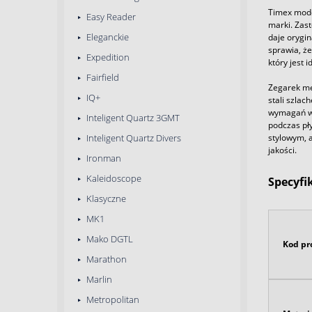
Timex mode
Easy Reader
marki. Zas
Eleganckie
daje orygin
sprawia, że
Expedition
który jest
Fairfield
Zegarek mę
IQ+
stali szla
wymagań ws
Inteligent Quartz 3GMT
podczas pły
stylowym, 
Inteligent Quartz Divers
jakości.
Ironman
Kaleidoscope
Specyfi
Klasyczne
MK1
Mako DGTL
Kod pr
Marathon
Marlin
Metropolitan