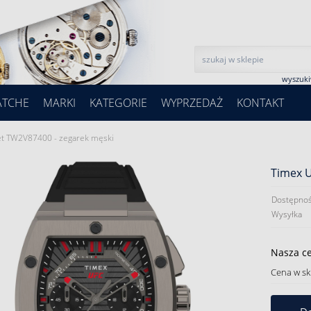
wyszuk
ATCHE
MARKI
KATEGORIE
WYPRZEDAŻ
KONTAKT
et TW2V87400 - zegarek męski
Timex U
Dostępnoś
Wysyłka
Nasza c
Cena w sk