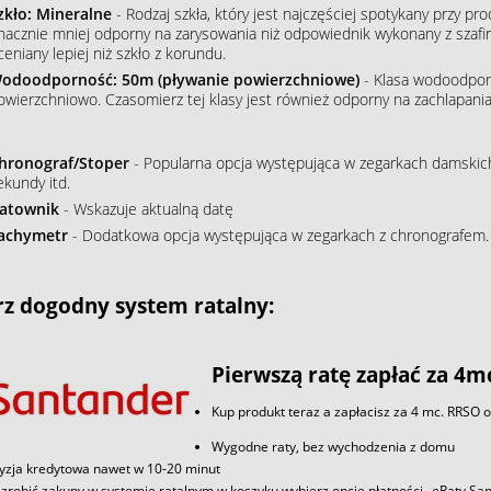
zkło: Mineralne
- Rodzaj szkła, który jest najczęściej spotykany przy p
nacznie mniej odporny na zarysowania niż odpowiednik wykonany z szafiru
ceniany lepiej niż szkło z korundu.
odoodporność: 50m (pływanie powierzchniowe)
- Klasa wodoodpor
owierzchniowo. Czasomierz tej klasy jest również odporny na zachlapania
hronograf/Stoper
- Popularna opcja występująca w zegarkach damskich
ekundy itd.
atownik
- Wskazuje aktualną datę
achymetr
- Dodatkowa opcja występująca w zegarkach z chronografem.
z dogodny system ratalny:
Pierwszą ratę zapłać za 4m
Kup produkt teraz a zapłacisz za 4 mc. RRSO 
Wygodne raty, bez wychodzenia z domu
yzja kredytowa nawet w 10-20 minut
zrobić zakupy w systemie ratalnym w koszyku wybierz opcje płatności „eRaty S