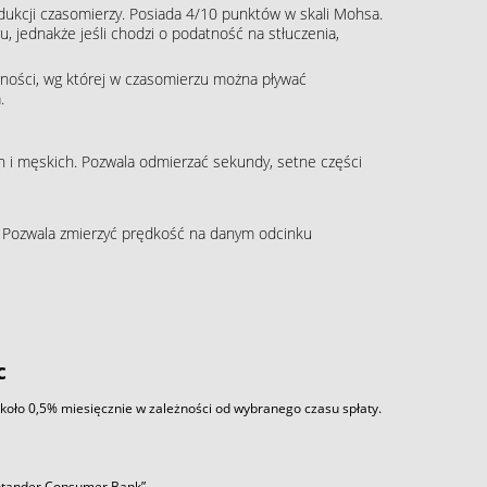
rodukcji czasomierzy. Posiada 4/10 punktów w skali Mohsa.
, jednakże jeśli chodzi o podatność na stłuczenia,
ności, wg której w czasomierzu można pływać
.
 i męskich. Pozwala odmierzać sekundy, setne części
 Pozwala zmierzyć prędkość na danym odcinku
c
około 0,5% miesięcznie w zależności od wybranego czasu spłaty.
antander Consumer Bank”