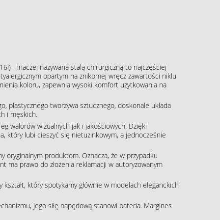
16l) - inaczej nazywana stalą chirurgiczną to najczęściej
tyalergicznym opartym na znikomej wręcz zawartości niklu
zmienia koloru, zapewnia wysoki komfort użytkowania na
o, plastycznego tworzywa sztucznego, doskonale układa
h i męskich.
g walorów wizualnych jak i jakościowych. Dzięki
, który lubi cieszyć się nietuzinkowym, a jednocześnie
ny oryginalnym produktom. Oznacza, że w przypadku
klient ma prawo do złożenia reklamacji w autoryzowanym
ny kształt, który spotykamy głównie w modelach eleganckich
echanizmu, jego siłę napędową stanowi bateria. Margines