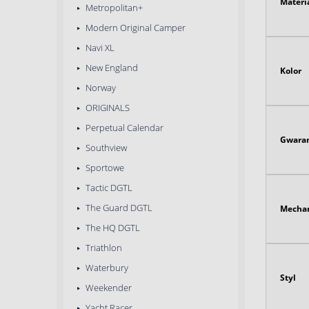
Materi
Metropolitan+
Modern Original Camper
Navi XL
New England
Kolor
Norway
ORIGINALS
Perpetual Calendar
Gwaran
Southview
Sportowe
Tactic DGTL
The Guard DGTL
Mecha
The HQ DGTL
Triathlon
Waterbury
Styl
Weekender
Yacht Racer