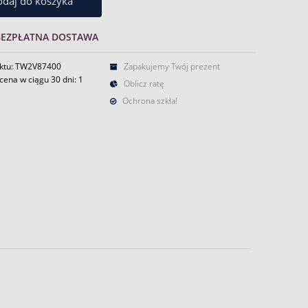
daj do koszyka
BEZPŁATNA DOSTAWA
ktu: TW2V87400
Zapakujemy Twój prezent
cena w ciągu 30 dni:
1
Oblicz ratę
Ochrona szkła!