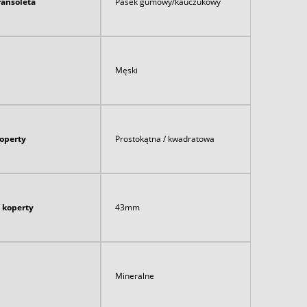
ransoleta
Pasek gumowy/kauczukowy
Męski
koperty
Prostokątna / kwadratowa
 koperty
43mm
Mineralne