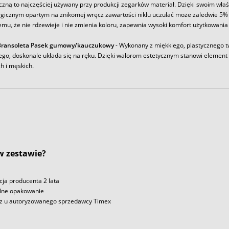
iczną to najczęściej używany przy produkcji zegarków materiał. Dzięki swoim wł
rgicznym opartym na znikomej wręcz zawartości niklu uczulać może zaledwie 5% 
emu, że nie rdzewieje i nie zmienia koloru, zapewnia wysoki komfort użytkowania
Bransoleta Pasek gumowy/kauczukowy
- Wykonany z miękkiego, plastycznego 
ego, doskonale układa się na ręku. Dzięki walorom estetycznym stanowi element
h i męskich.
 w zestawie?
ja producenta 2 lata
lne opakowanie
z u autoryzowanego sprzedawcy Timex