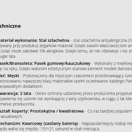
chniczne
ateriał wykonania: Stal szlachetna
- stal szlachetna antyalergiczna (3
żywany przy produkcji zegarków materiał. Dzięki swoim właściwościom an
czulać może zaledwie 5% alergików. Dzięki temu, że nie rdzewieje i nie 
ugie lata
asek/Bransoleta: Pasek gumowy/kauczukowy
- Wykonany z miękkieg
ię na ręku. Dzięki walorom estetycznym stanowi element modeli damskic
łeć: Męski
- Przeznaczony dla mężczyzn czasomierz przedstawiający szere
astosowaniu najwyższej klasy materiałów spełni oczekiwanie każdego Pana
iezawodnym dodatkiem.
warancja: 2 lata
- Okres ochrony udzielanej przez producenta przypisa
ojawienia się usterki nie wynikającej z winy użytkownika, w ciągu 2 lat 
erwisie producenta.
ształt koperty: Prostokątna / kwadratowa
- Co raz bardziej popular
 casualowych.
echanizm: Kwarcowy (zasilany baterią)
- Najpopularniejszy rodzaj m
łędu waha się między -15/+21 sekund w skali miesiąca.