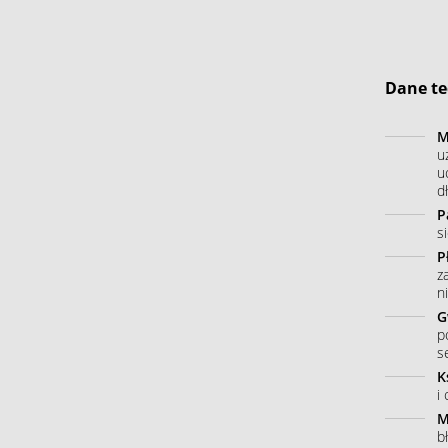
Dane te
M
u
u
dł
P
s
P
z
n
G
p
s
K
i
M
b