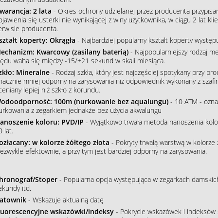
warancja: 2 lata
- Okres ochrony udzielanej przez producenta przypisa
ojawienia się usterki nie wynikającej z winy użytkownika, w ciągu 2 lat 
erwisie producenta.
ształt koperty: Okrągła
- Najbardziej popularny kształt koperty wystę
echanizm: Kwarcowy (zasilany baterią)
- Najpopularniejszy rodzaj m
łędu waha się między -15/+21 sekund w skali miesiąca.
zkło: Mineralne
- Rodzaj szkła, który jest najczęściej spotykany przy p
nacznie mniej odporny na zarysowania niż odpowiednik wykonany z szafiru
ceniany lepiej niż szkło z korundu.
odoodporność: 100m (nurkowanie bez aqualungu)
- 10 ATM - ozna
urkowania z zegarkiem jednakże bez użycia akwalungu
anoszenie koloru: PVD/IP
- Wyjątkowo trwała metoda nanoszenia koloru
 lat.
ozłacany: w kolorze żółtego złota
- Pokryty trwałą warstwą w kolorze 
iezwykle efektownie, a przy tym jest bardziej odporny na zarysowania.
hronograf/Stoper
- Popularna opcja występująca w zegarkach damskich
ekundy itd.
atownik
- Wskazuje aktualną datę
luorescencyjne wskazówki/indeksy
- Pokrycie wskazówek i indeksów s