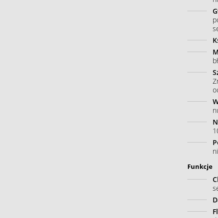
G
p
s
K
M
b
S
Z
o
W
n
N
10
P
n
Funkcje
C
s
D
F