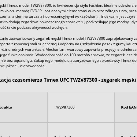
ki Timex, model TW2V87300, to kwintesencja stylu Fashion, idealnie odzwiercied
m koloru metodą PVD/IP i pozłacanymi elementami w kolorze żółtego złota, pre
szenia, a ciemna tarcza z fluorescencyjnymi wskazówkami i indeksami jest czyt
szkło dodają zegarkowi nowoczesnego charakteru, podkreślając jego modny i 
ność także podczas aktywności wodnych.
cznie zaawansowany zegarek męski Timex model TW2V87300 zaprojektowany zos
operta z robusnej stali szlachetnej i odporny na uszkodzenia pasek z gumy kaucz
 różnorodnych warunkach. Mechanizm kwarcowy zapewnia precyzyjne odmierzanie 
jego funkcjonalność. Wodoodporność do 100 metrów sprawia, że zegarek jest idea
nie bez aqualungu. Zakup tego modelu u autoryzowanego sprzedawcy Timex doda
ie jakości i niezawodności.
kacja czasomierza Timex UFC TW2V87300 - zegarek męski
oduktu
TW2V87300
Kod EAN