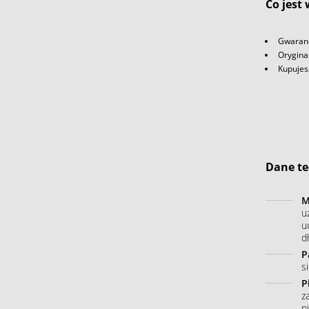
Co jest
Gwaranc
Orygina
Kupujes
Dane te
M
u
u
dł
P
s
P
z
n