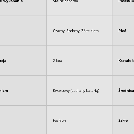
ał wykonania
Stal szlachetna
Pasek/B
Czarny, Srebrny, Żółte złoto
Płeć
cja
2 lata
Kształt 
nizm
Kwarcowy (zasilany baterią)
Średnica
Fashion
Szkło