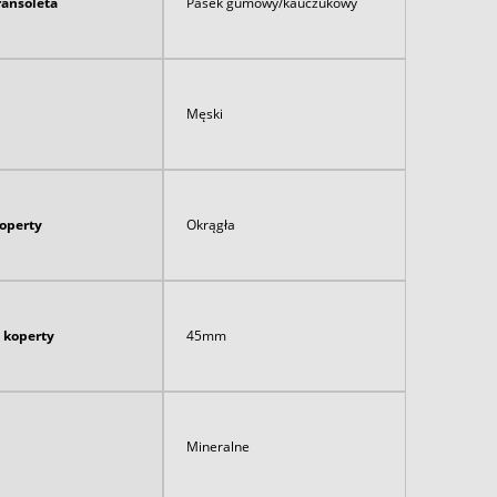
ransoleta
Pasek gumowy/kauczukowy
Męski
koperty
Okrągła
 koperty
45mm
Mineralne