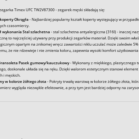
zegarka Timex UFC TW2V87300 - zegarek męski składają się:
 koperty Okrągła
- Najbardziej popularny kształt koperty występujący w przypadk
ych czasomierzy.
ł wykonania Stal szlachetna
- stal szlachetna antyalergiczna (316l) - inaczej na
iczną to najczęściej używany przy produkcji zegarków materiał. Dzięki swoim wł
rgicznym opartym na znikomej wręcz zawartości niklu uczulać może zaledwie 5% 
emu, że nie rdzewieje i nie zmienia koloru, zapewnia wysoki komfort użytkowania
Bransoleta Pasek gumowy/kauczukowy
- Wykonany z miękkiego, plastycznego 
ego, doskonale układa się na ręku. Dzięki walorom estetycznym stanowi element
h i męskich.
ny w kolorze żółtego złota
- Pokryty trwałą warstwą w kolorze żółtego złota, któr
omierz wygląda niezwykle efektownie, a przy tym jest bardziej odporny na zaryso