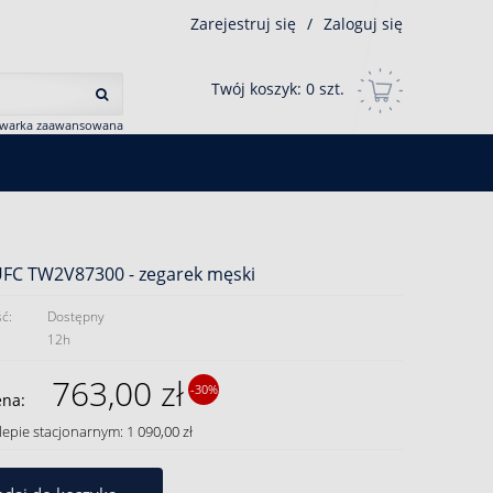
Zarejestruj się
/
Zaloguj się
Twój koszyk:
0
szt.
iwarka zaawansowana
UFC TW2V87300 - zegarek męski
ć:
Dostępny
12h
763,00 zł
-30%
ena:
lepie stacjonarnym: 1 090,00 zł