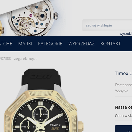
wyszuk
ATCHE
MARKI
KATEGORIE
WYPRZEDAŻ
KONTAKT
87300 - zegarek męski
Timex 
Dostępnoś
Wysyłka
Nasza c
Cena w sk