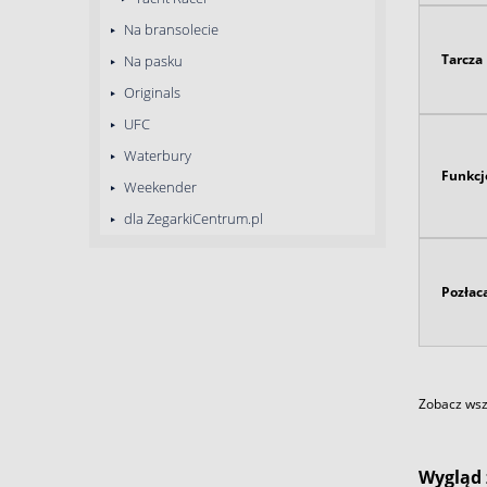
Na bransolecie
Tarcza
Na pasku
Originals
UFC
Waterbury
Funkcj
Weekender
dla ZegarkiCentrum.pl
Pozłac
Zobacz wszy
Wygląd 