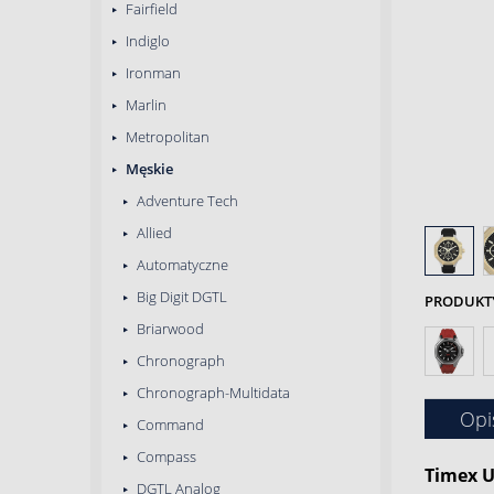
Fairfield
Indiglo
Ironman
Marlin
Metropolitan
Męskie
Adventure Tech
Allied
Automatyczne
Big Digit DGTL
PRODUKTY 
Briarwood
Chronograph
Chronograph-Multidata
Opi
Command
Compass
Timex U
DGTL Analog