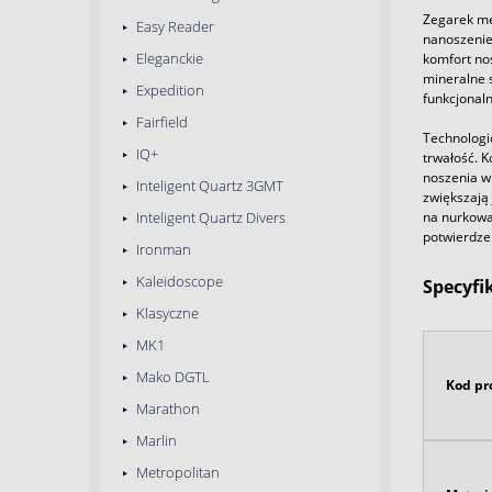
Zegarek męs
Easy Reader
nanoszenie
Eleganckie
komfort no
mineralne 
Expedition
funkcjonal
Fairfield
Technologi
IQ+
trwałość. K
noszenia w
Inteligent Quartz 3GMT
zwiększają 
na nurkowa
Inteligent Quartz Divers
potwierdzen
Ironman
Kaleidoscope
Specyfi
Klasyczne
MK1
Mako DGTL
Kod pr
Marathon
Marlin
Metropolitan