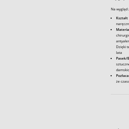
Na wygląd 
Kształt
naręczn
Materia
chirurg
antyale
Dzięki t
lata
Pasek/
sztuczn
damskic
Pozłaca
że czas