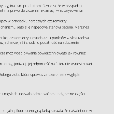
ny oryginalnym produktom. Oznacza, że w przypadku
klient ma prawo do złożenia reklamacji w autoryzowanym
pujący w przypadku naręcznych czasomierzy.
echanizmu, jego siłę napędową stanowi bateria. Margines
rodukcji czasomierzy. Posiada 4/10 punktów w skali Mohsa.
, jednakże jeśli chodzi o podatność na stłuczenia,
cza możliwość pływania powierzchniowego jak również
 drogą jonizacji. Jej odporność na ścieranie wynosi nawet
żółtego złota, która sprawia, że czasomierz wygląda
 i męskich. Pozwala odmierzać sekundy, setne części
pecjalną, fluorescencyjną farbą sprawia, że naświetlone w