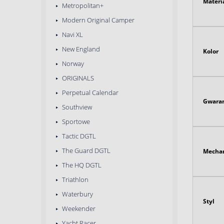
Materi
Metropolitan+
Modern Original Camper
Navi XL
New England
Kolor
Norway
ORIGINALS
Perpetual Calendar
Gwaran
Southview
Sportowe
Tactic DGTL
The Guard DGTL
Mecha
The HQ DGTL
Triathlon
Waterbury
Styl
Weekender
Yacht Racer