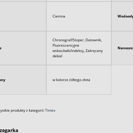
Ciemna
Wodoodp
Chronograf/Stoper, Datownik,
Fluorescencyjne
e
Nanosze
wskazówki/indeksy, Zakręcany
dekiel
any
w kolorze żółtego złota
stkie produkty z kategorii:
Timex
zegarka