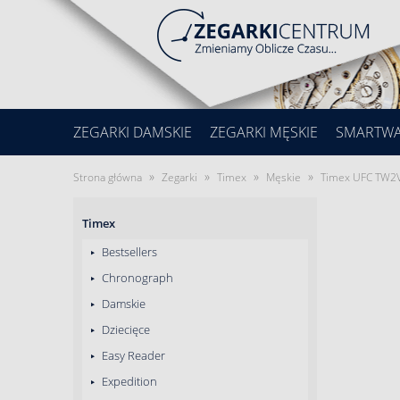
ZEGARKI DAMSKIE
ZEGARKI MĘSKIE
SMARTW
»
»
»
»
Strona główna
Zegarki
Timex
Męskie
Timex UFC TW2V
Timex
Bestsellers
Chronograph
Damskie
Dziecięce
Easy Reader
Expedition