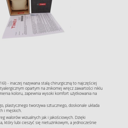
16l) - inaczej nazywana stalą chirurgiczną to najczęściej
tyalergicznym opartym na znikomej wręcz zawartości niklu
zmienia koloru, zapewnia wysoki komfort użytkowania na
o, plastycznego tworzywa sztucznego, doskonale układa
h i męskich.
g walorów wizualnych jak i jakościowych. Dzięki
, który lubi cieszyć się nietuzinkowym, a jednocześnie