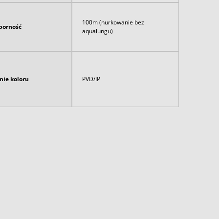
100m (nurkowanie bez
orność
aqualungu)
nie koloru
PVD/IP