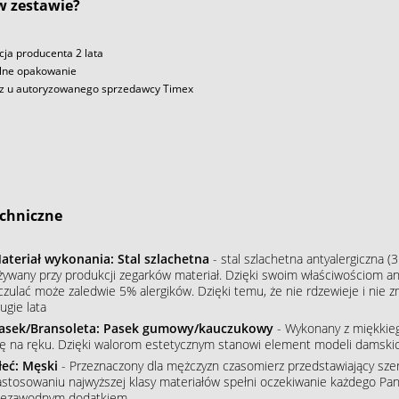
 w zestawie?
ja producenta 2 lata
lne opakowanie
z u autoryzowanego sprzedawcy Timex
chniczne
ateriał wykonania: Stal szlachetna
- stal szlachetna antyalergiczna (3
żywany przy produkcji zegarków materiał. Dzięki swoim właściwościom an
czulać może zaledwie 5% alergików. Dzięki temu, że nie rdzewieje i nie 
ugie lata
asek/Bransoleta: Pasek gumowy/kauczukowy
- Wykonany z miękkieg
ię na ręku. Dzięki walorom estetycznym stanowi element modeli damskic
łeć: Męski
- Przeznaczony dla mężczyzn czasomierz przedstawiający szere
astosowaniu najwyższej klasy materiałów spełni oczekiwanie każdego Pana
iezawodnym dodatkiem.