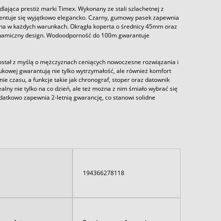
lająca prestiż marki Timex. Wykonany ze stali szlachetnej z
zentuje się wyjątkowo elegancko. Czarny, gumowy pasek zapewnia
elna w każdych warunkach. Okrągła koperta o średnicy 45mm oraz
dynamiczny design. Wodoodporność do 100m gwarantuje
tał z myślą o mężczyznach ceniących nowoczesne rozwiązania i
ukowej gwarantują nie tylko wytrzymałość, ale również komfort
czasu, a funkcje takie jak chronograf, stoper oraz datownik
lny nie tylko na co dzień, ale też można z nim śmiało wybrać się
tkowo zapewnia 2-letnią gwarancję, co stanowi solidne
194366278118