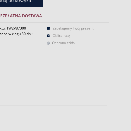
daj do koszyka
BEZPŁATNA DOSTAWA
ktu: TW2V87300
Zapakujemy Twój prezent
cena w ciągu 30 dni:
Oblicz ratę
Ochrona szkła!