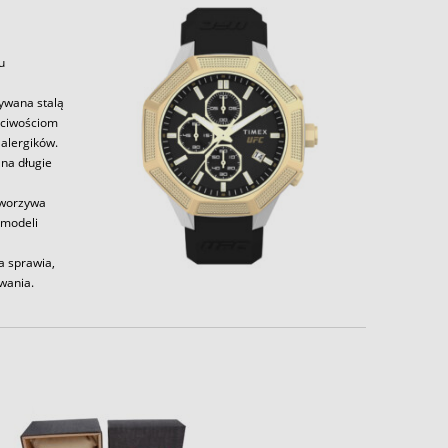
u
zywana stalą
aściwościom
alergików.
 na długie
tworzywa
 modeli
a sprawia,
wania.