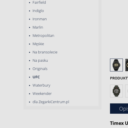
Fairfield
Indiglo
Ironman
Marlin
Metropolitan
Męskie
Na bransolecie
Na pasku
Originals
UFC
PRODUKTY 
Waterbury
Weekender
dla ZegarkiCentrum.pl
Opi
Timex U