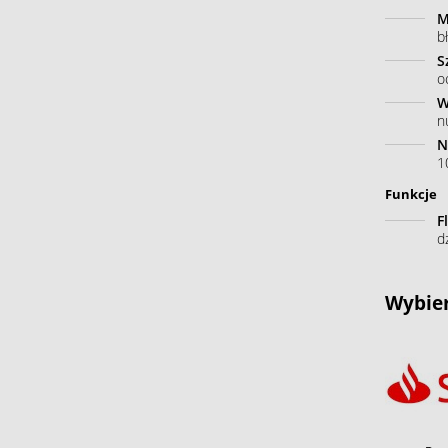
M
b
S
o
W
n
N
10
Funkcje
F
d
Wybier