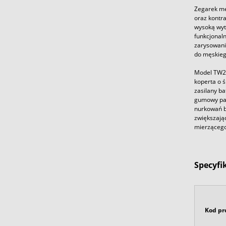
Zegarek mę
oraz kontr
wysoką wyt
funkcjonal
zarysowania
do męskieg
Model TW2V
koperta o 
zasilany b
gumowy pas
nurkowań b
zwiększają
mierzącego 
Specyfi
Kod pr