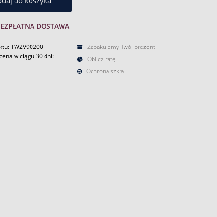
daj do koszyka
BEZPŁATNA DOSTAWA
ktu: TW2V90200
Zapakujemy Twój prezent
cena w ciągu 30 dni:
Oblicz ratę
Ochrona szkła!