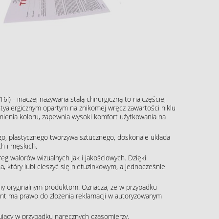
16l) - inaczej nazywana stalą chirurgiczną to najczęściej
tyalergicznym opartym na znikomej wręcz zawartości niklu
zmienia koloru, zapewnia wysoki komfort użytkowania na
o, plastycznego tworzywa sztucznego, doskonale układa
h i męskich.
g walorów wizualnych jak i jakościowych. Dzięki
, który lubi cieszyć się nietuzinkowym, a jednocześnie
ny oryginalnym produktom. Oznacza, że w przypadku
klient ma prawo do złożenia reklamacji w autoryzowanym
pujący w przypadku naręcznych czasomierzy.