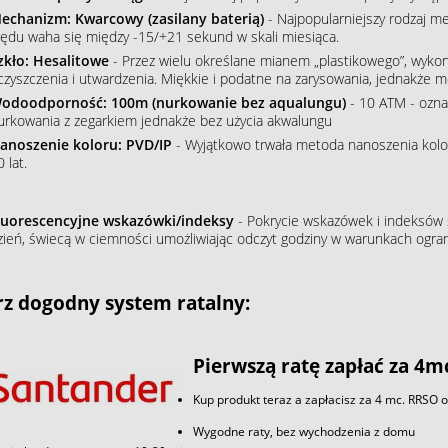
echanizm: Kwarcowy (zasilany baterią)
- Najpopularniejszy rodzaj m
łędu waha się między -15/+21 sekund w skali miesiąca.
zkło: Hesalitowe
- Przez wielu określane mianem „plastikowego”, wykon
czyszczenia i utwardzenia. Miękkie i podatne na zarysowania, jednakże m
odoodporność: 100m (nurkowanie bez aqualungu)
- 10 ATM - ozna
urkowania z zegarkiem jednakże bez użycia akwalungu
anoszenie koloru: PVD/IP
- Wyjątkowo trwała metoda nanoszenia koloru
 lat.
luorescencyjne wskazówki/indeksy
- Pokrycie wskazówek i indeksów s
zień, świecą w ciemności umożliwiając odczyt godziny w warunkach ogran
z dogodny system ratalny:
Pierwszą ratę zapłać za 4m
Kup produkt teraz a zapłacisz za 4 mc. RRSO 
Wygodne raty, bez wychodzenia z domu