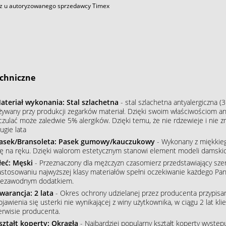
z u autoryzowanego sprzedawcy Timex
chniczne
ateriał wykonania: Stal szlachetna
- stal szlachetna antyalergiczna (3
żywany przy produkcji zegarków materiał. Dzięki swoim właściwościom an
czulać może zaledwie 5% alergików. Dzięki temu, że nie rdzewieje i nie 
ugie lata
asek/Bransoleta: Pasek gumowy/kauczukowy
- Wykonany z miękkieg
ię na ręku. Dzięki walorom estetycznym stanowi element modeli damskic
łeć: Męski
- Przeznaczony dla mężczyzn czasomierz przedstawiający szere
astosowaniu najwyższej klasy materiałów spełni oczekiwanie każdego Pana
iezawodnym dodatkiem.
warancja: 2 lata
- Okres ochrony udzielanej przez producenta przypisa
ojawienia się usterki nie wynikającej z winy użytkownika, w ciągu 2 lat 
erwisie producenta.
ształt koperty: Okrągła
- Najbardziej popularny kształt koperty wystę