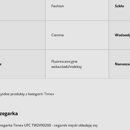
Fashion
Szkło
Ciemna
Wodoodp
Fluorescencyjne
e
Nanosze
wskazówki/indeksy
stkie produkty z kategorii:
Timex
zegarka
zegarka Timex UFC TW2V90200 - zegarek męski składają się: