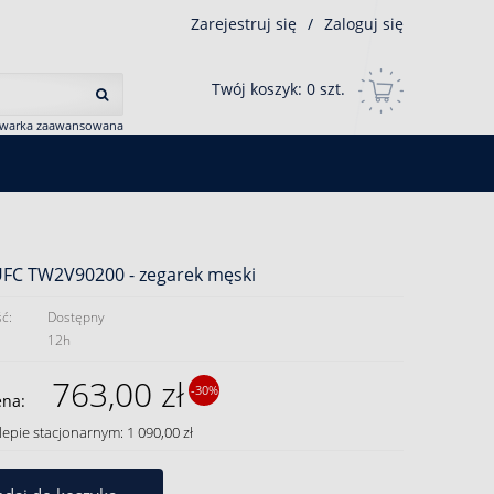
Zarejestruj się
/
Zaloguj się
Twój koszyk:
0
szt.
iwarka zaawansowana
UFC TW2V90200 - zegarek męski
ć:
Dostępny
12h
763,00 zł
-30%
ena:
lepie stacjonarnym: 1 090,00 zł