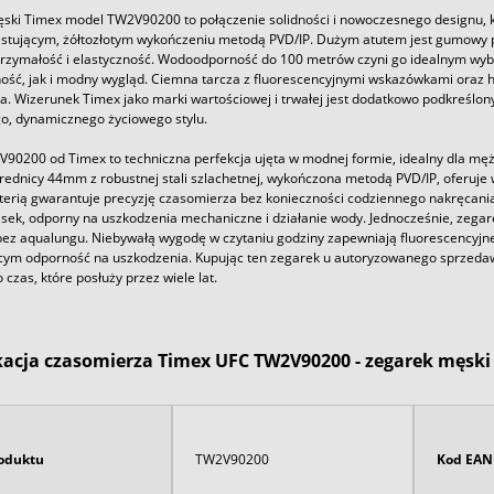
ski Timex model TW2V90200 to połączenie solidności i nowoczesnego designu, kt
astującym, żółtozłotym wykończeniu metodą PVD/IP. Dużym atutem jest gumowy p
rzymałość i elastyczność. Wodoodporność do 100 metrów czyni go idealnym wy
ność, jak i modny wygląd. Ciemna tarcza z fluorescencyjnymi wskazówkami oraz h
. Wizerunek Timex jako marki wartościowej i trwałej jest dodatkowo podkreślony
o, dynamicznego życiowego stylu.
90200 od Timex to techniczna perfekcja ujęta w modnej formie, idealny dla męż
średnicy 44mm z robustnej stali szlachetnej, wykończona metodą PVD/IP, oferu
aterią gwarantuje precyzję czasomierza bez konieczności codziennego nakręcani
ek, odporny na uszkodzenia mechaniczne i działanie wody. Jednocześnie, zegar
ez aqualungu. Niebywałą wygodę w czytaniu godziny zapewniają fluorescencyjn
cym odporność na uszkodzenia. Kupując ten zegarek u autoryzowanego sprzed
czas, które posłuży przez wiele lat.
kacja czasomierza Timex UFC TW2V90200 - zegarek męski
oduktu
TW2V90200
Kod EAN