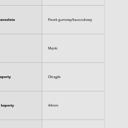
ransoleta
Pasek gumowy/kauczukowy
Męski
koperty
Okrągła
 koperty
44mm