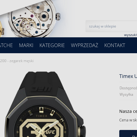
wyszuk
ATCHE
MARKI
KATEGORIE
WYPRZEDAŻ
KONTAKT
00 - zegarek męski
Timex 
Dostępnoś
Wysyłka
Nasza c
Cena w sk