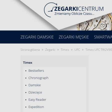
ZEGARKI DAMSKIE
ZEGARKI MĘSKIE
SMARTW
»
»
»
»
Strona główna
Zegarki
Timex
UFC
Timex UFC TW2V902
Timex
Bestsellers
Chronograph
Damskie
Dziecięce
Easy Reader
Expedition