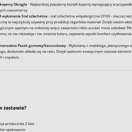
 koperty Okrągła
- Najbardziej popularny kształt koperty występujący w przypadk
ych czasomierzy.
ł wykonania Stal szlachetna
- stal szlachetna antyalergiczna (316l) - inaczej na
iczną to najczęściej używany przy produkcji zegarków materiał. Dzięki swoim wł
rgicznym opartym na znikomej wręcz zawartości niklu uczulać może zaledwie 5% 
emu, że nie rdzewieje i nie zmienia koloru, zapewnia wysoki komfort użytkowania
Bransoleta Pasek gumowy/kauczukowy
- Wykonany z miękkiego, plastycznego 
ego, doskonale układa się na ręku. Dzięki walorom estetycznym stanowi element
h i męskich.
 w zestawie?
ja producenta 2 lata
lne opakowanie