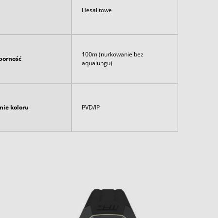
Hesalitowe
100m (nurkowanie bez
orność
aqualungu)
nie koloru
PVD/IP