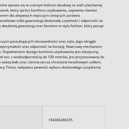
óre wyraża się w czarnym kolorze obudowy ze stali szlachetnej
asek, który oprócz komfortu użytkowania, zapewnia również
borem dla aktywnych mężczyzn ceniących zarówno
esalitowe szkło gwarantują doskonałą czytelność i odporność na
 dwuletnią gwarancją oraz fasonem w stylu fashion, który pasuje
czyzn poszukujących niezawodności oraz stylu. Jego okrągła
je wytrzymałość oraz odporność na korozję. Kwarcowy mechanizm
a. Dopełnieniem dużego komfortu użytkowania jest elastyczny,
ek ten, z wodoodpornością do 100 metrów, jest przystosowany do
e wskazówki oraz ciemna tarcza chroniona hesalitowym szkłem,
awcy Timex, nabywasz pewność wyboru doskonałego urządzenia
194366286335