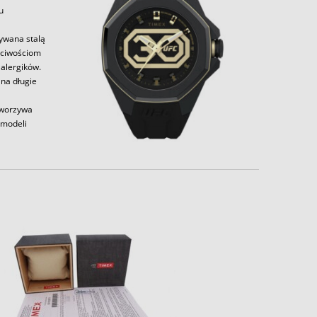
u
zywana stalą
aściwościom
alergików.
 na długie
tworzywa
 modeli