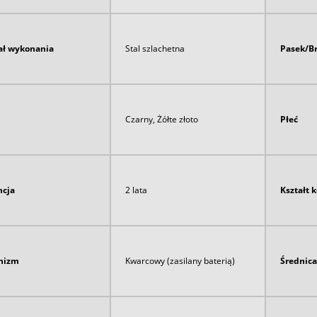
ał wykonania
Stal szlachetna
Pasek/B
Czarny, Żółte złoto
Płeć
cja
2 lata
Kształt 
nizm
Kwarcowy (zasilany baterią)
Średnica