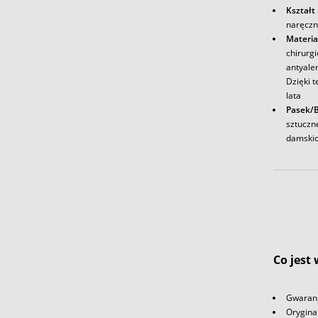
Kształt
naręczn
Materia
chirurg
antyale
Dzięki t
lata
Pasek/
sztuczn
damskic
Co jest
Gwaranc
Orygina