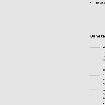
Kupujes
Dane te
M
u
u
dł
P
s
P
z
n
G
p
s
K