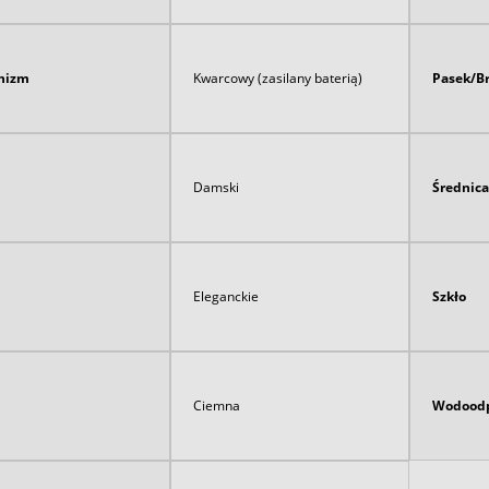
nizm
Kwarcowy (zasilany baterią)
Pasek/B
Damski
Średnica
Eleganckie
Szkło
Ciemna
Wodoodp