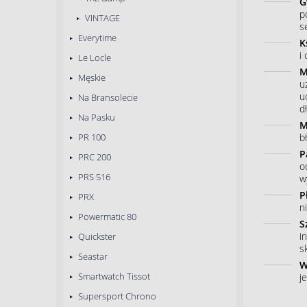
G
p
VINTAGE
s
Everytime
K
i
Le Locle
M
Męskie
u
u
Na Bransolecie
dł
Na Pasku
M
b
PR 100
P
PRC 200
o
PRS 516
w
P
PRX
n
Powermatic 80
S
i
Quickster
s
Seastar
W
Smartwatch Tissot
j
Supersport Chrono