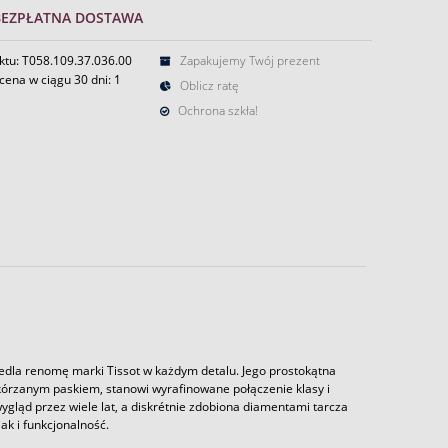
BEZPŁATNA DOSTAWA
ktu: T058.109.37.036.00
Zapakujemy Twój prezent
cena w ciągu 30 dni:
1
Oblicz ratę
Ochrona szkła!
iedla renomę marki Tissot w każdym detalu. Jego prostokątna
kórzanym paskiem, stanowi wyrafinowane połączenie klasy i
gląd przez wiele lat, a diskrétnie zdobiona diamentami tarcza
ak i funkcjonalność.