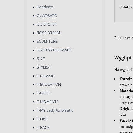
Pendants
Zdobie
QUADRATO
QUICKSTER
ROSE DREAM
Zobacz wszy
SCULPTURE
SEASTAR ELEGANCE
Wygląd 
SIX-T
STYLIS-T
Na wygląd 
T-CLASSIC
Kształt
T-EVOCATION
głównie
Materia
T-GOLD
chirurg
T-MOMENTS
antyale
Dzięki t
T-MY Lady Automatic
lata
T-ONE
Pasek/B
na nadg
T-RACE
kopertę 