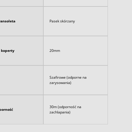
ransoleta
Pasek skórzany
 koperty
20mm
Szafirowe (odporne na
zarysowania)
30m (odporność na
orność
zachlapania)