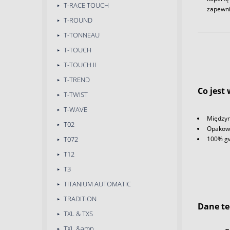
T-RACE TOUCH
zapewni
T-ROUND
T-TONNEAU
T-TOUCH
T-TOUCH II
T-TREND
Co jest
T-TWIST
T-WAVE
Międzyn
T02
Opakowa
T072
100% gw
T12
T3
TITANIUM AUTOMATIC
TRADITION
Dane te
TXL & TXS
TXL &amp