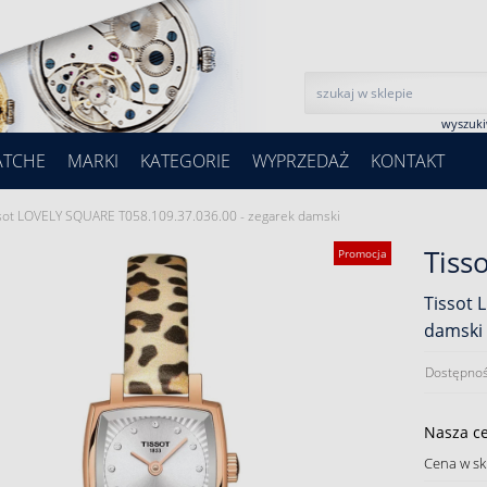
wyszuk
ATCHE
MARKI
KATEGORIE
WYPRZEDAŻ
KONTAKT
sot LOVELY SQUARE T058.109.37.036.00 - zegarek damski
Tiss
Promocja
Tissot 
damski
Dostępnoś
Nasza c
Cena w sk