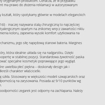
ny oryginalnym produktom. Oznacza, że w przypadku
klient ma prawo do złożenia reklamacji w autoryzowanym
ny kształt, który spotykamy głównie w modelach eleganckich
16l) - inaczej nazywana stalą chirurgiczną to najczęściej
tyalergicznym opartym na znikomej wręcz zawartości niklu
zmienia koloru, zapewnia wysoki komfort użytkowania na
echanizmu, jego siłę napędową stanowi bateria. Margines
óry, która idealnie układa się na nadgarstku. Dzięki
kopertę w stabilnej pozycji. Standardowa żywotność paska
ować specjalne kosmetyki poprawiające jego wygląd.
re uwielbia płeć piękna – doskonały design jak i
eśli charakter właścicielki.
aj szkła. Stosowany w większości modeli szwajcarskich oraz
dpornością na zarysowania. Posiada aż 9/10 punktów wg
m.
oodporności zegarek jest odporny na zachlapania. Należy