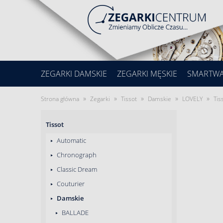
ZEGARKI DAMSKIE
ZEGARKI MĘSKIE
SMARTW
»
»
»
»
»
Strona główna
Zegarki
Tissot
Damskie
LOVELY
Tis
Tissot
Automatic
Chronograph
Classic Dream
Couturier
Damskie
BALLADE