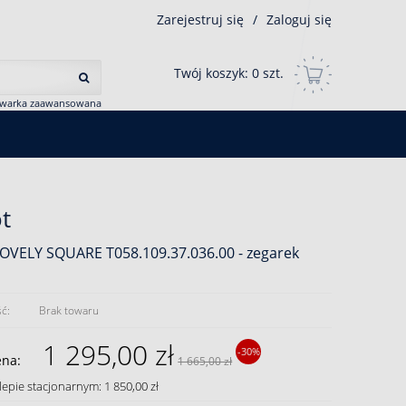
Zarejestruj się
/
Zaloguj się
Twój koszyk:
0
szt.
iwarka zaawansowana
ot
LOVELY SQUARE T058.109.37.036.00 - zegarek
ć:
Brak towaru
1 295,00 zł
-30%
ena:
1 665,00 zł
lepie stacjonarnym: 1 850,00 zł