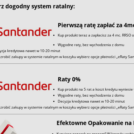
z dogodny system ratalny:
Pierwszą ratę zapłać za 4m
Kup produkt teraz a zapłacisz za 4 mc. RRSO 
Wygodne raty, bez wychodzenia z domu
yzja kredytowa nawet w 10-20 minut
zrobić zakupy w systemie ratalnym w koszyku wybierz opcje płatności „eRaty S
Raty 0%
Kup produkt na 5 rat a koszt kredytu wyniesie
Wygodne raty, bez wychodzenia z domu
Decyzja kredytowa nawet w 10-20 minut
zrobić zakupy w systemie ratalnym w koszyku wybierz opcje płatności „eRaty S
Efektowne Opakowanie na 
Kupujesz zegarek na prezent? W koszyku wybie