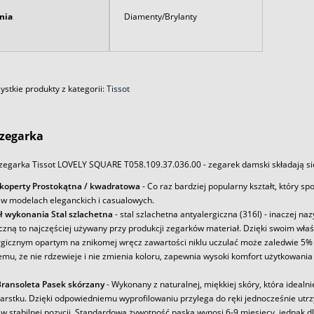
nia
Diamenty/Brylanty
stkie produkty z kategorii:
Tissot
zegarka
zegarka Tissot LOVELY SQUARE T058.109.37.036.00 - zegarek damski składają si
 koperty Prostokątna / kwadratowa
- Co raz bardziej popularny kształt, który s
 w modelach eleganckich i casualowych.
ł wykonania Stal szlachetna
- stal szlachetna antyalergiczna (316l) - inaczej na
iczną to najczęściej używany przy produkcji zegarków materiał. Dzięki swoim wł
rgicznym opartym na znikomej wręcz zawartości niklu uczulać może zaledwie 5% 
emu, że nie rdzewieje i nie zmienia koloru, zapewnia wysoki komfort użytkowania
ransoleta Pasek skórzany
- Wykonany z naturalnej, miękkiej skóry, która idealni
arstku. Dzięki odpowiedniemu wyprofilowaniu przylega do ręki jednocześnie utr
w stabilnej pozycji. Standardowa żywotność paska wynosi 6-9 miesięcy, jednak d