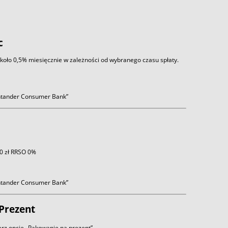
c
około 0,5% miesięcznie w zależności od wybranego czasu spłaty.
antander Consumer Bank”
 0 zł RRSO 0%
antander Consumer Bank”
Prezent
rz opcję „Pakowanie na prezent”