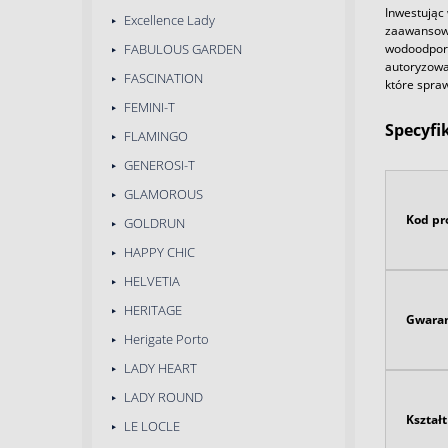
Inwestując 
Excellence Lady
zaawansowa
wodoodporn
FABULOUS GARDEN
autoryzowa
FASCINATION
które spraw
FEMINI-T
Specyfi
FLAMINGO
GENEROSI-T
GLAMOROUS
Kod pr
GOLDRUN
HAPPY CHIC
HELVETIA
HERITAGE
Gwaran
Herigate Porto
LADY HEART
LADY ROUND
Kształt
LE LOCLE