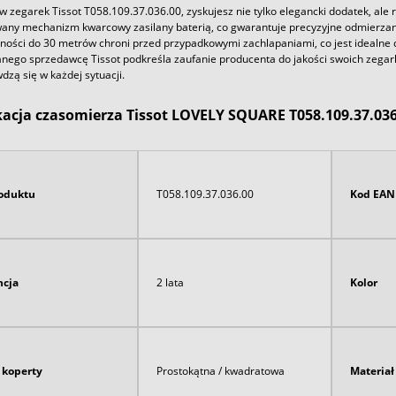
w zegarek Tissot T058.109.37.036.00, zyskujesz nie tylko elegancki dodatek, ale
ny mechanizm kwarcowy zasilany baterią, co gwarantuje precyzyjne odmierzanie
ości do 30 metrów chroni przed przypadkowymi zachlapaniami, co jest idealne d
nego sprzedawcę Tissot podkreśla zaufanie producenta do jakości swoich zegark
dzą się w każdej sytuacji.
kacja czasomierza Tissot LOVELY SQUARE T058.109.37.036
oduktu
T058.109.37.036.00
Kod EAN
cja
2 lata
Kolor
 koperty
Prostokątna / kwadratowa
Materia