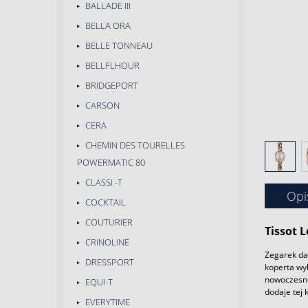
BALLADE III
BELLA ORA
BELLE TONNEAU
BELLFLHOUR
BRIDGEPORT
CARSON
CERA
CHEMIN DES TOURELLES
POWERMATIC 80
CLASSI -T
Opi
COCKTAIL
COUTURIER
Tissot 
CRINOLINE
Zegarek dam
DRESSPORT
koperta wy
nowoczesnoś
EQUI-T
dodaje tej 
EVERYTIME