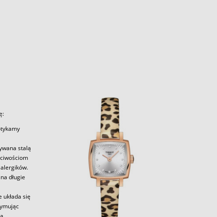
ę:
potykamy
zywana stalą
aściwościom
alergików.
 na długie
e układa się
zymując
la