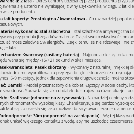
warancja: 2 lata
- Okres ochrony udzielanej przez producenta przypisa
ojawienia się usterki nie wynikającej z winy użytkownika, w ciągu 2 lat 
erwisie producenta.
ształt koperty: Prostokątna / kwadratowa
- Co raz bardziej popular
 casualowych.
ateriał wykonania: Stal szlachetna
- stal szlachetna antyalergiczna (3
żywany przy produkcji zegarków materiał. Dzięki swoim właściwościom an
czulać może zaledwie 5% alergików. Dzięki temu, że nie rdzewieje i nie 
ugie lata
echanizm: Kwarcowy (zasilany baterią)
- Najpopularniejszy rodzaj m
łędu waha się między -15/+21 sekund w skali miesiąca.
asek/Bransoleta: Pasek skórzany
- Wykonany z naturalnej, miękkiej sk
dpowiedniemu wyprofilowaniu przylega do ręki jednocześnie utrzymując 
ynosi 6-9 miesięcy, jednak dla zapewnienia długowieczności można stos
łeć: Damski
- Model przeznaczony dla kobiet. Łączący w sobie cechy, któ
iezawodność. Sprawdzi się jako dodatek do strojów na różne okazje i podkr
zkło: Szafirowe (odporne na zarysowania)
- Najbardziej ceniony rodz
nnych chronometrów wysokiej klasy. Charakteryzuje się bardzo wysoką o
kali Mohsa, co określa się jako możliwe do zarysowani jedynie diamente
odoodporność: 30m (odporność na zachlapania)
- Wg tej klasy wod
ednak unikać większego kontaktu z wodą, aby nie uszkodzić czasomierza.