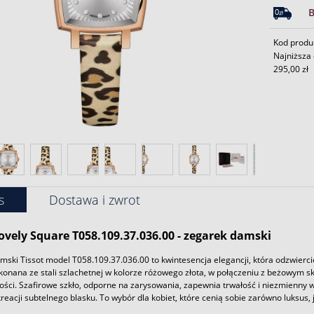
Kod produ
Najniższa 
295,00 zł
s
Dostawa i zwrot
Lovely Square T058.109.37.036.00 - zegarek damski
ski Tissot model T058.109.37.036.00 to kwintesencja elegancji, która odzwierc
konana ze stali szlachetnej w kolorze różowego złota, w połączeniu z beżowym s
ci. Szafirowe szkło, odporne na zarysowania, zapewnia trwałość i niezmienny wy
kreacji subtelnego blasku. To wybór dla kobiet, które cenią sobie zarówno luksus, j