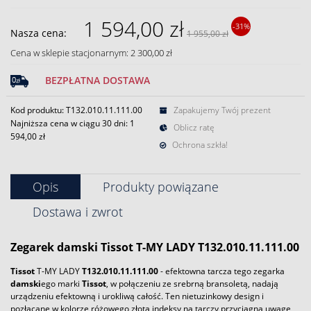
1 594,00 zł
-31%
Nasza cena:
1 955,00 zł
Cena w sklepie stacjonarnym: 2 300,00 zł
BEZPŁATNA DOSTAWA
Kod produktu: T132.010.11.111.00
Zapakujemy Twój prezent
Najniższa cena w ciągu 30 dni:
1
Oblicz ratę
594,00 zł
Ochrona szkła!
Opis
Produkty powiązane
Dostawa i zwrot
Zegarek
damski
Tissot
T-MY LADY T132.010.11.111.00
Tissot
T-MY LADY
T132.010.11.111.00
- efektowna tarcza tego zegarka
damski
ego marki
Tissot
, w połączeniu ze srebrną bransoletą, nadają
urządzeniu efektowną i urokliwą całość. Ten nietuzinkowy design i
pozłacane w kolorze różowego złota indeksy na tarczy przyciągną uwagę