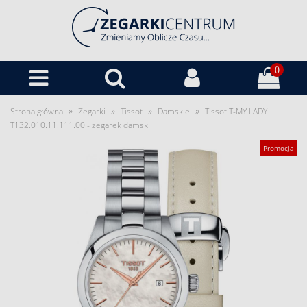
0
»
»
»
»
Strona główna
Zegarki
Tissot
Damskie
Tissot T-MY LADY
T132.010.11.111.00 - zegarek damski
Promocja