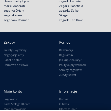
chronometry Epos
zegarki Lacoste
marki Maserati
Zegarki Rosefield
zegarka Orient
zegarka Seiko
zegarki Puma
Skagen
zegarków Roamer
zegarki Ted Bake
Zakupy
Pomoc
Zwroty i wymiany
Reklamacje
Negocjacja ceny
Regulamin
Rabat na start!
Jak kupić na raty?
Darmowa dostawa
Polityka prywatności
Serwisy zegarków
Zużyty sprzęt
Moje konto
Informacje
Logowanie
Kontakt
Karta Stałego Klienta
O firmie
Moje zamówienia
Dlaczego my?