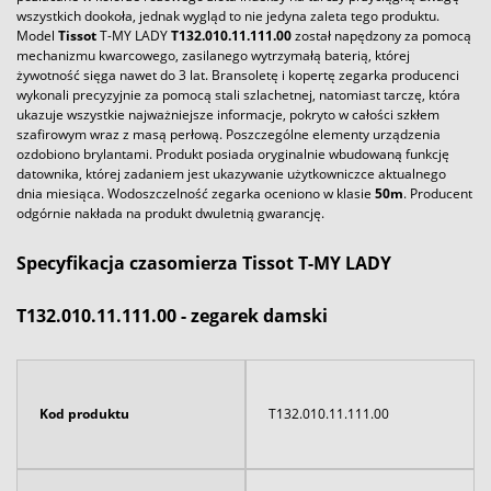
wszystkich dookoła, jednak wygląd to nie jedyna zaleta tego produktu.
Model
Tissot
T-MY LADY
T132.010.11.111.00
został napędzony za pomocą
mechanizmu kwarcowego, zasilanego wytrzymałą baterią, której
żywotność sięga nawet do 3 lat. Bransoletę i kopertę zegarka producenci
wykonali precyzyjnie za pomocą stali szlachetnej, natomiast tarczę, która
ukazuje wszystkie najważniejsze informacje, pokryto w całości szkłem
szafirowym wraz z masą perłową. Poszczególne elementy urządzenia
ozdobiono brylantami. Produkt posiada oryginalnie wbudowaną funkcję
datownika, której zadaniem jest ukazywanie użytkowniczce aktualnego
dnia miesiąca. Wodoszczelność zegarka oceniono w klasie
50m
. Producent
odgórnie nakłada na produkt dwuletnią gwarancję.
Specyfikacja czasomierza Tissot T-MY LADY
T132.010.11.111.00 - zegarek damski
Kod produktu
T132.010.11.111.00