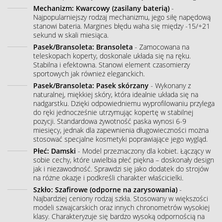
Mechanizm: Kwarcowy (zasilany baterią)
-
Najpopularniejszy rodzaj mechanizmu, jego siłę napędową
stanowi bateria. Margines błędu waha się między -15/+21
sekund w skali miesiąca.
Pasek/Bransoleta: Bransoleta
- Zamocowana na
teleskopach koperty, doskonale układa się na ręku.
Stabilna i efektowna. Stanowi element czasomierzy
sportowych jak również eleganckich.
Pasek/Bransoleta: Pasek skórzany
- Wykonany z
naturalnej, miękkiej skóry, która idealnie układa się na
nadgarstku. Dzięki odpowiedniemu wyprofilowaniu przylega
do ręki jednocześnie utrzymując kopertę w stabilnej
pozycji. Standardowa żywotność paska wynosi 6-9
miesięcy, jednak dla zapewnienia długowieczności można
stosować specjalne kosmetyki poprawiające jego wygląd.
Płeć: Damski
- Model przeznaczony dla kobiet. Łączący w
sobie cechy, które uwielbia płeć piękna – doskonały design
jak i niezawodność. Sprawdzi się jako dodatek do strojów
na różne okazje i podkreśli charakter właścicielki.
Szkło: Szafirowe (odporne na zarysowania)
-
Najbardziej ceniony rodzaj szkła. Stosowany w większości
modeli szwajcarskich oraz innych chronometrów wysokiej
klasy. Charakteryzuje się bardzo wysoką odpornością na