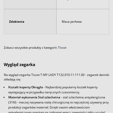
Zdobienia
Masa perłowa
Zobacz wszystkie produkty z kategorii:
Tissot
Wygląd zegarka
Na wygląd zegarka Tissot T-MY LADY T132.010.11.111.00 - zegarek damski
składają się:
Kształt koperty Okrągła
- Najbardziej popularny kształt koperty
występujący w przypadku naręcznych czasomierzy.
Materiał wykonania Stal szlachetna
- stal szlachetna antyalergiczna
(316l) - inaczej nazywana stalą chirurgiczną to najczęściej używany przy
produkcji zegarków materiał. Dzięki swoim właściwościom
antyalergicznym opartym na znikomej wręcz zawartości niklu uczulać