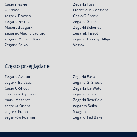
Casio męskie
Zegarki Fossil
G-Shock
Frederique Constant
zegarki Davosa
Casio G-Shock
Zegarki Festina
zegarki Guess
Maserati zegarki
Zegarki Sekonda
Zegarek Mauric Lacroix
zegarek Tissot
Zegarki Michael Kors
zegarki Tommy Hilfiger.
Zegarki Seiko
Vostok
Często przeglądane
Zegarki Aviator
Zegarki Furla
zegarki Balticus.
zegarki G- Shock
Casio G-Shock
Zegarki Ice Watch
chronometry Epos
zegarki Lacoste
marki Maserati
Zegarki Rosefield
zegarka Orient
zegarka Seiko
zegarki Puma
Skagen
zegarków Roamer
zegarki Ted Bake