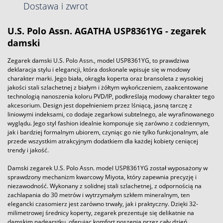
Dostawa i zwrot
U.S. Polo Assn. AGATHA USP8361YG - zegarek
damski
Zegarek damski U.S. Polo Assn., model USP8361YG, to prawdziwa
deklaracja stylu i elegancji, która doskonale wpisuje się w modowy
charakter marki. Jego biała, okrągła koperta oraz bransoleta z wysokiej
jakości stali szlachetnej z białym i żółtym wykończeniem, zaakcentowane
technologią nanoszenia koloru PVD/IP, podkreślają modowy charakter tego
akcesorium. Design jest dopełnieniem przez lśniącą, jasną tarczę z
liniowymi indeksami, co dodaje zegarkowi subtelnego, ale wyrafinowanego
wyglądu. Jego styl fashion idealnie komponuje się zarówno z codziennym,
jak i bardziej formalnym ubiorem, czyniąc go nie tylko funkcjonalnym, ale
przede wszystkim atrakcyjnym dodatkiem dla każdej kobiety ceniącej
trendy i jakość.
Damski zegarek U.S. Polo Assn. model USP8361YG został wyposażony w
sprawdzony mechanizm kwarcowy Miyota, który zapewnia precyzję i
niezawodność. Wykonany z solidnej stali szlachetnej, z odpornością na
zachlapania do 30 metrów i wytrzymałym szkłem mineralnym, ten
elegancki czasomierz jest zarówno trwały, jak i praktyczny. Dzięki 32-
milimetrowej średnicy koperty, zegarek prezentuje się delikatnie na
damskim nadgarstku, oferując komfort noszenia przez cały dzień.