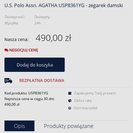
U.S. Polo Assn. AGATHA USP8361YG - zegarek damski
Dostępność:
Dostępny
Wysyłka
24h
490,00 zł
Nasza cena:
NEGOCJUJ CENĘ
Dodaj do koszyka
BEZPŁATNA DOSTAWA
Kod produktu: USP8361YG
Zapakujemy Twój prezent
Najniższa cena w ciągu 30 dni:
Oblicz ratę
490,00 zł
Ochrona szkła!
Opis
Produkty powiązane