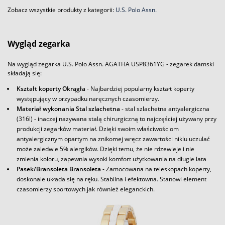
Zobacz wszystkie produkty z kategorii:
U.S. Polo Assn.
Wygląd zegarka
Na wygląd zegarka U.S. Polo Assn. AGATHA USP8361YG - zegarek damski
składają się:
Kształt koperty Okrągła
- Najbardziej popularny kształt koperty
występujący w przypadku naręcznych czasomierzy.
Materiał wykonania Stal szlachetna
- stal szlachetna antyalergiczna
(316l) - inaczej nazywana stalą chirurgiczną to najczęściej używany przy
produkcji zegarków materiał. Dzięki swoim właściwościom
antyalergicznym opartym na znikomej wręcz zawartości niklu uczulać
może zaledwie 5% alergików. Dzięki temu, że nie rdzewieje i nie
zmienia koloru, zapewnia wysoki komfort użytkowania na długie lata
Pasek/Bransoleta Bransoleta
- Zamocowana na teleskopach koperty,
doskonale układa się na ręku. Stabilna i efektowna. Stanowi element
czasomierzy sportowych jak również eleganckich.