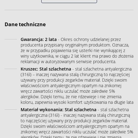
Dane techniczne
Gwarancja: 2 lata
- Okres ochrony udzielanej przez
producenta przypisany oryginalnym produktom. Oznacza,
że w przypadku pojawienia się usterki nie wynikającej z
winy użytkownika, w ciągu 2 lat klient ma prawo do złożenia
reklamacji w autoryzowanym serwisie producenta.
Kruszec: Stal szlachetna
- stal szlachetna antyalergiczna
(316l) – inaczej nazywana stalą chirurgiczną to najczęściej
używany przy produkcji zegarków materiał. Dzięki swoim
właściwościom antyalergicznym opartym na znikomej
wręcz zawartości niklu uczulać może zaledwie 5%
alergików. Dzięki temu, że nie rdzewieje i nie zmienia
koloru, zapewnia wysoki komfort użytkowania na długie lata
Materiał wykonania: Stal szlachetna
- stal szlachetna
antyalergiczna (316l) - inaczej nazywana stalą chirurgiczną
to najczęściej używany przy produkcji zegarków materiał.
Dzięki swoim właściwościom antyalergicznym opartym na
znikomej wręcz zawartości niklu uczulać może zaledwie 5%
alergików. Dzięki temu, że nie rdzewieje i nie zmienia