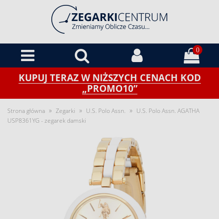
0
KUPUJ TERAZ W NIŻSZYCH CENACH KOD
„PROMO10”
»
»
»
Strona główna
Zegarki
U.S. Polo Assn.
U.S. Polo Assn. AGATHA
USP8361YG - zegarek damski