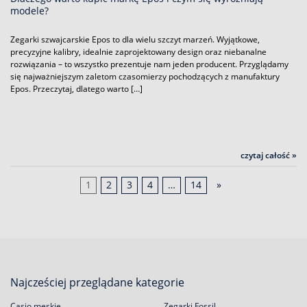
modele?
Zegarki szwajcarskie Epos to dla wielu szczyt marzeń. Wyjątkowe,
precyzyjne kalibry, idealnie zaprojektowany design oraz niebanalne
rozwiązania – to wszystko prezentuje nam jeden producent. Przyglądamy
się najważniejszym zaletom czasomierzy pochodzących z manufaktury
Epos. Przeczytaj, dlatego warto […]
czytaj całość »
1
2
3
4
…
14
»
Najcześciej przeglądane kategorie
Casio męskie
Zegarki Fossil