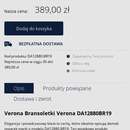
389,00 zł
Nasza cena:
Dodaj do koszyka
BEZPŁATNA DOSTAWA
Kod produktu: DA12880.BR19
Zapakujemy Twój prezent
Najniższa cena w ciągu 30 dni:
Oblicz ratę
389,00 zł
Ochrona szkła!
Opis
Produkty powiązane
Dostawa i zwrot
Verona Bransoletki Verona DA12880BR19
Elegancja i ponadczasowy blask to cechy, które idealnie opisują damski
zegarek marki o modelu DA12880.BR19. Ten wyjątkowy produkt,