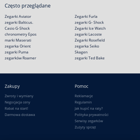
Często przeglądane
Zegarki Aviator
Zegarki Furla
zegarki Balticus.
zegarki G- Shock
Casio G-Shock
Zegarki Ice Watch
chronometry Epos
zegarki Lacoste
marki Maserati
Zegarki Rosefield
zegarka Orient
zegarka Seiko
zegarki Puma
Skagen
zegarków Roamer
zegarki Ted Bake
Zakupy
Pomoc
Zwroty i wymiany
Reklamacje
Negocjacja ceny
Regulamin
Rabat na start!
Jak kupić na raty?
Darmowa dostawa
Polityka prywatności
Serwisy zegarków
Zużyty sprzęt