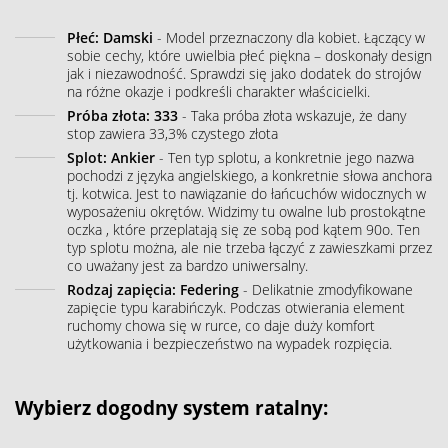
Płeć: Damski
- Model przeznaczony dla kobiet. Łączący w
sobie cechy, które uwielbia płeć piękna – doskonały design
jak i niezawodność. Sprawdzi się jako dodatek do strojów
na różne okazje i podkreśli charakter właścicielki.
Próba złota: 333
- Taka próba złota wskazuje, że dany
stop zawiera 33,3% czystego złota
Splot: Ankier
- Ten typ splotu, a konkretnie jego nazwa
pochodzi z języka angielskiego, a konkretnie słowa anchora
tj. kotwica. Jest to nawiązanie do łańcuchów widocznych w
wyposażeniu okrętów. Widzimy tu owalne lub prostokątne
oczka , które przeplatają się ze sobą pod kątem 90o. Ten
typ splotu można, ale nie trzeba łączyć z zawieszkami przez
co uważany jest za bardzo uniwersalny.
Rodzaj zapięcia: Federing
- Delikatnie zmodyfikowane
zapięcie typu karabińczyk. Podczas otwierania element
ruchomy chowa się w rurce, co daje duży komfort
użytkowania i bezpieczeństwo na wypadek rozpięcia.
Wybierz dogodny system ratalny: