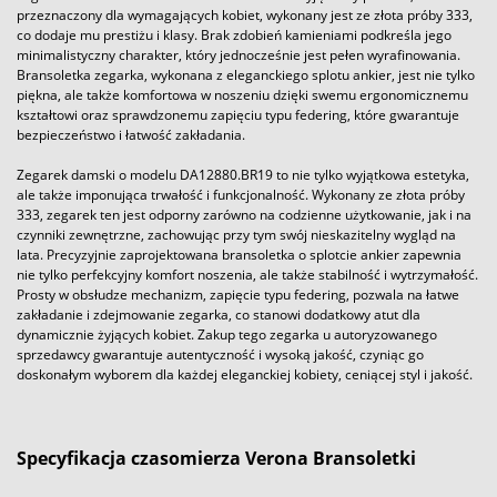
przeznaczony dla wymagających kobiet, wykonany jest ze złota próby 333,
co dodaje mu prestiżu i klasy. Brak zdobień kamieniami podkreśla jego
minimalistyczny charakter, który jednocześnie jest pełen wyrafinowania.
Bransoletka zegarka, wykonana z eleganckiego splotu ankier, jest nie tylko
piękna, ale także komfortowa w noszeniu dzięki swemu ergonomicznemu
kształtowi oraz sprawdzonemu zapięciu typu federing, które gwarantuje
bezpieczeństwo i łatwość zakładania.
Zegarek damski o modelu DA12880.BR19 to nie tylko wyjątkowa estetyka,
ale także imponująca trwałość i funkcjonalność. Wykonany ze złota próby
333, zegarek ten jest odporny zarówno na codzienne użytkowanie, jak i na
czynniki zewnętrzne, zachowując przy tym swój nieskazitelny wygląd na
lata. Precyzyjnie zaprojektowana bransoletka o splotcie ankier zapewnia
nie tylko perfekcyjny komfort noszenia, ale także stabilność i wytrzymałość.
Prosty w obsłudze mechanizm, zapięcie typu federing, pozwala na łatwe
zakładanie i zdejmowanie zegarka, co stanowi dodatkowy atut dla
dynamicznie żyjących kobiet. Zakup tego zegarka u autoryzowanego
sprzedawcy gwarantuje autentyczność i wysoką jakość, czyniąc go
doskonałym wyborem dla każdej eleganckiej kobiety, ceniącej styl i jakość.
Specyfikacja czasomierza Verona Bransoletki