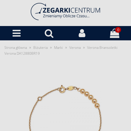
0
»
»
»
»
Strona główna
Biżuteria
Marki
Verona
Verona Bransoletki
Verona DA12880BR19