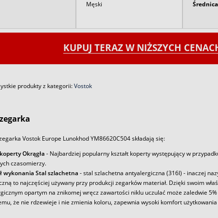
Męski
Średnica
KUPUJ TERAZ W NIŻSZYCH CENA
stkie produkty z kategorii:
Vostok
zegarka
zegarka Vostok Europe Lunokhod YM86620C504 składają się:
 koperty Okrągła
- Najbardziej popularny kształt koperty występujący w przypadk
ych czasomierzy.
ł wykonania Stal szlachetna
- stal szlachetna antyalergiczna (316l) - inaczej na
iczną to najczęściej używany przy produkcji zegarków materiał. Dzięki swoim wł
rgicznym opartym na znikomej wręcz zawartości niklu uczulać może zaledwie 5% 
emu, że nie rdzewieje i nie zmienia koloru, zapewnia wysoki komfort użytkowania