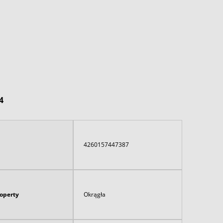
4
4260157447387
koperty
Okrągła