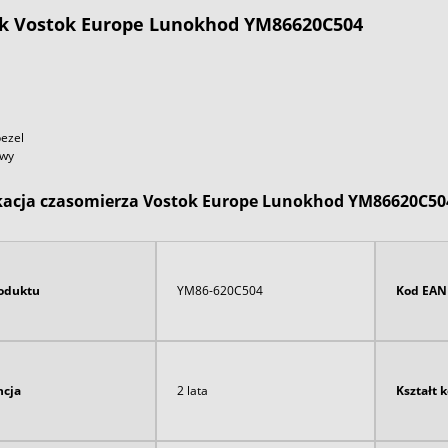
k
Vostok
Europe Lunokhod YM86620C504
ezel
owy
kacja czasomierza Vostok Europe Lunokhod YM86620C50
oduktu
YM86-620C504
Kod EAN
cja
2 lata
Kształt 