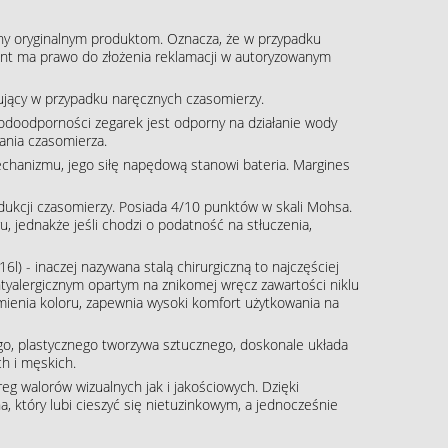
ny oryginalnym produktom. Oznacza, że w przypadku
klient ma prawo do złożenia reklamacji w autoryzowanym
pujący w przypadku naręcznych czasomierzy.
wodoodporności zegarek jest odporny na działanie wody
ania czasomierza.
echanizmu, jego siłę napędową stanowi bateria. Margines
rodukcji czasomierzy. Posiada 4/10 punktów w skali Mohsa.
, jednakże jeśli chodzi o podatność na stłuczenia,
16l) - inaczej nazywana stalą chirurgiczną to najczęściej
tyalergicznym opartym na znikomej wręcz zawartości niklu
zmienia koloru, zapewnia wysoki komfort użytkowania na
o, plastycznego tworzywa sztucznego, doskonale układa
h i męskich.
g walorów wizualnych jak i jakościowych. Dzięki
, który lubi cieszyć się nietuzinkowym, a jednocześnie