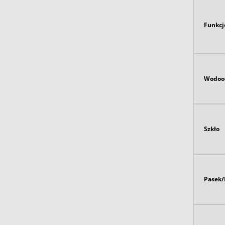
Funkcj
Wodoo
Szkło
Pasek/