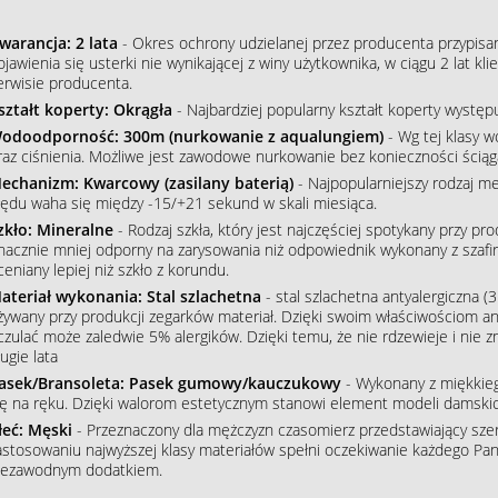
warancja: 2 lata
- Okres ochrony udzielanej przez producenta przypisa
ojawienia się usterki nie wynikającej z winy użytkownika, w ciągu 2 lat 
erwisie producenta.
ształt koperty: Okrągła
- Najbardziej popularny kształt koperty wystę
odoodporność: 300m (nurkowanie z aqualungiem)
- Wg tej klasy 
raz ciśnienia. Możliwe jest zawodowe nurkowanie bez konieczności ściąg
echanizm: Kwarcowy (zasilany baterią)
- Najpopularniejszy rodzaj m
łędu waha się między -15/+21 sekund w skali miesiąca.
zkło: Mineralne
- Rodzaj szkła, który jest najczęściej spotykany przy p
nacznie mniej odporny na zarysowania niż odpowiednik wykonany z szafiru
ceniany lepiej niż szkło z korundu.
ateriał wykonania: Stal szlachetna
- stal szlachetna antyalergiczna (3
żywany przy produkcji zegarków materiał. Dzięki swoim właściwościom an
czulać może zaledwie 5% alergików. Dzięki temu, że nie rdzewieje i nie 
ugie lata
asek/Bransoleta: Pasek gumowy/kauczukowy
- Wykonany z miękkieg
ię na ręku. Dzięki walorom estetycznym stanowi element modeli damskic
łeć: Męski
- Przeznaczony dla mężczyzn czasomierz przedstawiający szere
astosowaniu najwyższej klasy materiałów spełni oczekiwanie każdego Pana
iezawodnym dodatkiem.