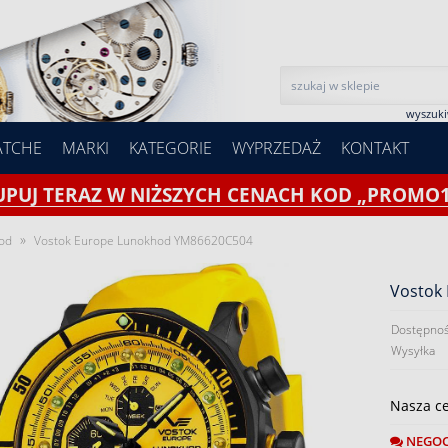
wyszuk
ATCHE
MARKI
KATEGORIE
WYPRZEDAŻ
KONTAKT
UPUJ TERAZ W NIŻSZYCH CENACH KOD „PROMO1
»
od
Vostok Europe Lunokhod YM86620C504
Vostok
Dostępnoś
Wysyłka
Nasza c
NEGOC