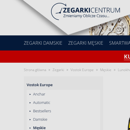
ZEGARKI DAMSKIE
ZEGARKI MĘSKIE
SMARTW
K
»
»
»
»
Strona główna
Zegarki
Vostok Europe
Męskie
Lunokh
Vostok Europe
Anchar
Automatic
Bestsellers
Damskie
Męskie