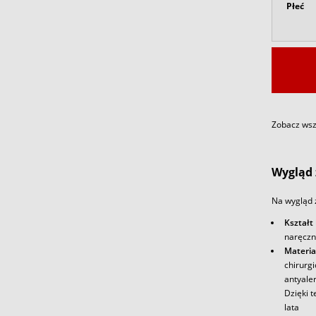
Płeć
Zobacz wszy
Wygląd 
Na wygląd 
Kształt
naręczn
Materia
chirurg
antyale
Dzięki t
lata