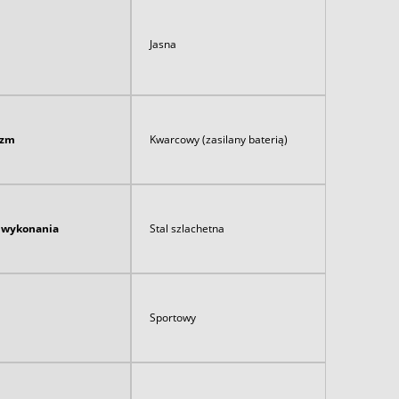
Jasna
izm
Kwarcowy (zasilany baterią)
ł wykonania
Stal szlachetna
Sportowy