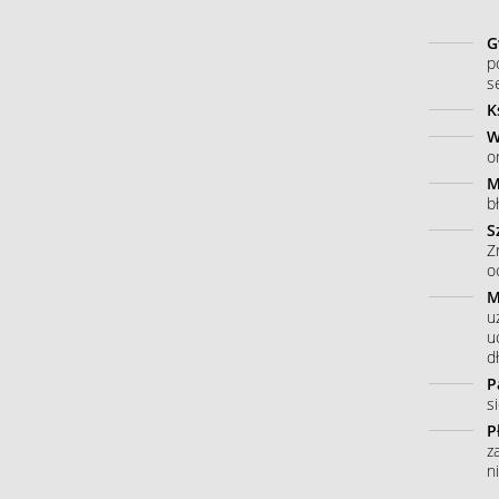
G
p
s
K
W
o
M
b
S
Z
o
M
u
u
dł
P
s
P
z
n