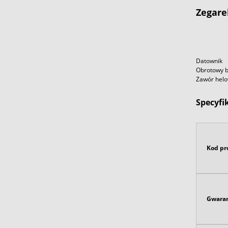
Zegare
Datownik
Obrotowy b
Zawór hel
Specyfi
Kod pr
Gwaran