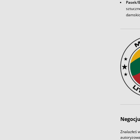
Pasek/
sztuczn
damskic
Negocju
Znalazłeś w
autoryzowa