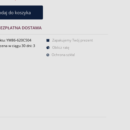
daj do koszyka
BEZPŁATNA DOSTAWA
ktu: YM86-620C504
Zapakujemy Twój prezent
cena w ciągu 30 dni:
3
Oblicz ratę
Ochrona szkła!