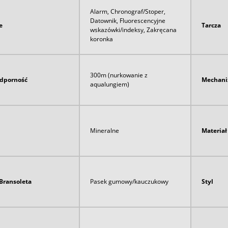
Alarm, Chronograf/Stoper,
Datownik, Fluorescencyjne
e
Tarcza
wskazówki/indeksy, Zakręcana
koronka
300m (nurkowanie z
dporność
Mechan
aqualungiem)
Mineralne
Materia
Bransoleta
Pasek gumowy/kauczukowy
Styl