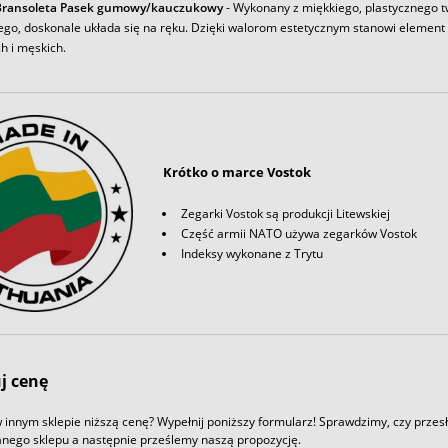
Bransoleta Pasek gumowy/kauczukowy
- Wykonany z miękkiego, plastycznego 
ego, doskonale układa się na ręku. Dzięki walorom estetycznym stanowi element
h i męskich.
Krótko o marce Vostok
Zegarki Vostok są produkcji Litewskiej
Część armii NATO używa zegarków Vostok
Indeksy wykonane z Trytu
j cenę
 innym sklepie niższą cenę? Wypełnij poniższy formularz! Sprawdzimy, czy przesł
nego sklepu a następnie prześlemy naszą propozycję.