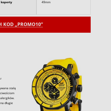
 koperty
49mm
CH KOD „PROMO10”
u
zywana stalą
aściwościom
alergików.
 na długie