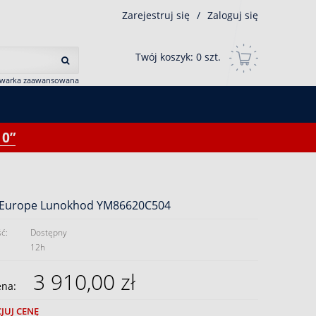
Zarejestruj się
/
Zaloguj się
Twój koszyk:
0
szt.
iwarka zaawansowana
0”
 Europe Lunokhod YM86620C504
ć:
Dostępny
12h
3 910,00 zł
ena:
JUJ CENĘ