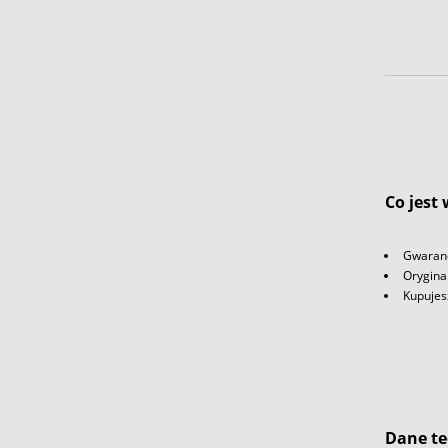
Co jest
Gwaranc
Orygina
Kupujes
Dane te