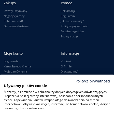
Zakupy
Pomoc
Zwroty i wymiany
Reklamacje
Negocjacja ceny
Regulamin
Rabat na start!
Jak kupić na raty?
Darmowa dostawa
Polityka prywatności
Serwisy zegarków
Zużyty sprzęt
Moje konto
Informacje
Logowanie
Kontakt
Karta Stałego Klienta
O firmie
Moje zamówienia
Dlaczego my?
Ustawienia konta
Blog
Polityka prywatności
Słownik
Używamy plików cookie
Leksykon zegarków
Możemy je zamieścić w celu analizy danych dotyczących odwiedzających,
ulepszenia naszej strony internetowej, pokazania spersonalizowanych
treści i zapewnienia Państwu wspaniałego doświadczenia na stronie
internetowej. Aby uzyskać więcej informacji na temat plików cookie, których
używamy, otwórz ustawienia.
ZegarkiCentrum.pl
| ul. Derdowskiego 8A/1 80-319 Gdańsk
| Tel.:
+48