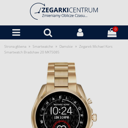
0
»
»
»
Strona główna
Smartwatche
Damskie
Zegarek Michael Kors
Smartwatch Bradshaw 20 MKT5085