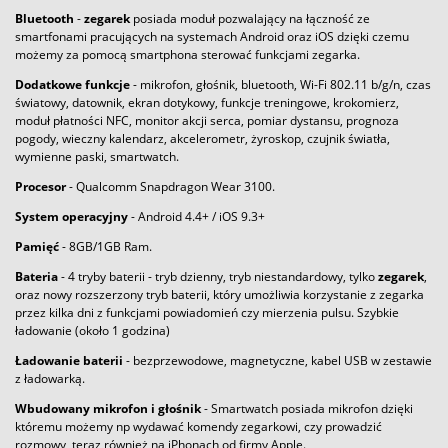
Bluetooth
-
zegarek
posiada moduł pozwalający na łączność ze
smartfonami pracujących na systemach Android oraz iOS dzięki czemu
możemy za pomocą smartphona sterować funkcjami zegarka.
Dodatkowe funkcje
- mikrofon, głośnik, bluetooth, Wi-Fi 802.11 b/g/n, czas
światowy, datownik, ekran dotykowy, funkcje treningowe, krokomierz,
moduł płatności NFC, monitor akcji serca, pomiar dystansu, prognoza
pogody, wieczny kalendarz, akcelerometr, żyroskop, czujnik światła,
wymienne paski, smartwatch.
Procesor
- Qualcomm Snapdragon Wear 3100.
System operacyjny
- Android 4.4+ / iOS 9.3+
Pamięć
- 8GB/1GB Ram.
Bateria
- 4 tryby baterii - tryb dzienny, tryb niestandardowy, tylko
zegarek
,
oraz nowy rozszerzony tryb baterii, który umożliwia korzystanie z zegarka
przez kilka dni z funkcjami powiadomień czy mierzenia pulsu. Szybkie
ładowanie (około 1 godzina)
Ładowanie baterii
- bezprzewodowe, magnetyczne, kabel USB w zestawie
z ładowarką.
Wbudowany mikrofon i głośnik
- Smartwatch posiada mikrofon dzięki
któremu możemy np wydawać komendy zegarkowi, czy prowadzić
rozmowy, teraz również na iPhonach od firmy Apple.