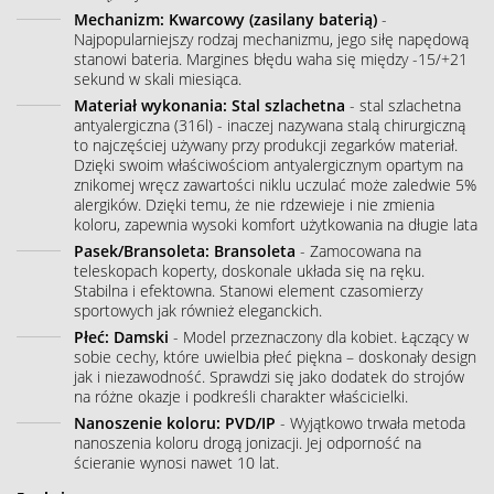
Mechanizm: Kwarcowy (zasilany baterią)
-
Najpopularniejszy rodzaj mechanizmu, jego siłę napędową
stanowi bateria. Margines błędu waha się między -15/+21
sekund w skali miesiąca.
Materiał wykonania: Stal szlachetna
- stal szlachetna
antyalergiczna (316l) - inaczej nazywana stalą chirurgiczną
to najczęściej używany przy produkcji zegarków materiał.
Dzięki swoim właściwościom antyalergicznym opartym na
znikomej wręcz zawartości niklu uczulać może zaledwie 5%
alergików. Dzięki temu, że nie rdzewieje i nie zmienia
koloru, zapewnia wysoki komfort użytkowania na długie lata
Pasek/Bransoleta: Bransoleta
- Zamocowana na
teleskopach koperty, doskonale układa się na ręku.
Stabilna i efektowna. Stanowi element czasomierzy
sportowych jak również eleganckich.
Płeć: Damski
- Model przeznaczony dla kobiet. Łączący w
sobie cechy, które uwielbia płeć piękna – doskonały design
jak i niezawodność. Sprawdzi się jako dodatek do strojów
na różne okazje i podkreśli charakter właścicielki.
Nanoszenie koloru: PVD/IP
- Wyjątkowo trwała metoda
nanoszenia koloru drogą jonizacji. Jej odporność na
ścieranie wynosi nawet 10 lat.