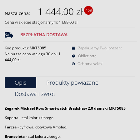
1 444,00 zł
-15%
Nasza cena:
Cena w sklepie stacjonarnym: 1 699,00 zł
BEZPŁATNA DOSTAWA
Kod produktu: MKT5085
Zapakujemy Twój prezent
Najniższa cena w ciągu 30 dni:
1
Oblicz ratę
444,00 zł
Ochrona szkła!
Opis
Produkty powiązane
Dostawa i zwrot
Zegarek
Michael Kors
Smartwatch Bradshaw 2.0
damski
MKT5085
Koperta - stal koloru złotego.
Tarcza
- cyfrowa, dotykowa Amoled.
Bransoleta
- stal koloru złotego.