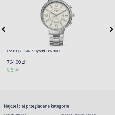
Fossil Q VIRGINIA Hybrid FTW5009
764,00 zł
12h
Najcześciej przeglądane kategorie
zegarki Atlantic
zegarki Emporio Armani