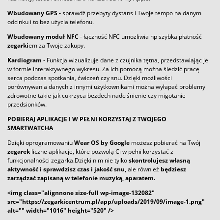
Wbudowany GPS -
sprawdź przebyty dystans i Twoje tempo na danym
odcinku i to bez użycia telefonu.
Wbudowany moduł NFC
- łączność NFC umożliwia np szybką płatność
zegarki
em za Twoje zakupy.
Kardiogram
- Funkcja wizualizuje dane z czujnika tętna, przedstawiając je
w formie interaktywnego wykresu. Za ich pomocą można śledzić pracę
serca podczas spotkania, ćwiczeń czy snu. Dzięki możliwości
porównywania danych z innymi użytkownikami można wyłapać problemy
zdrowotne takie jak cukrzyca bezdech nadciśnienie czy migotanie
przedsionków.
POBIERAJ APLIKACJE I W PEŁNI KORZYSTAJ Z TWOJEGO
SMARTWATCHA
Dzięki oprogramowaniu
Wear OS by Google
możesz pobierać na Twój
zegarek
liczne aplikacje, które pozwolą Ci w pełni korzystać z
funkcjonalności zegarka.Dzięki nim nie tylko
skontrolujesz własną
aktywność i sprawdzisz czas i jakość snu,
ale również
będziesz
zarządzać zapisaną w telefonie muzyką, aparatem.
<img class="alignnone size-full wp-image-132082"
src="https://
zegarki
centrum.pl/app/uploads/2019/09/image-1.png"
alt="" width="1016" height="520" />