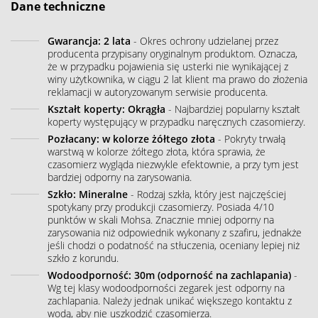
Dane techniczne
Gwarancja: 2 lata
- Okres ochrony udzielanej przez
producenta przypisany oryginalnym produktom. Oznacza,
że w przypadku pojawienia się usterki nie wynikającej z
winy użytkownika, w ciągu 2 lat klient ma prawo do złożenia
reklamacji w autoryzowanym serwisie producenta.
Kształt koperty: Okrągła
- Najbardziej popularny kształt
koperty występujący w przypadku naręcznych czasomierzy.
Pozłacany: w kolorze żółtego złota
- Pokryty trwałą
warstwą w kolorze żółtego złota, która sprawia, że
czasomierz wygląda niezwykle efektownie, a przy tym jest
bardziej odporny na zarysowania.
Szkło: Mineralne
- Rodzaj szkła, który jest najczęściej
spotykany przy produkcji czasomierzy. Posiada 4/10
punktów w skali Mohsa. Znacznie mniej odporny na
zarysowania niż odpowiednik wykonany z szafiru, jednakże
jeśli chodzi o podatność na stłuczenia, oceniany lepiej niż
szkło z korundu.
Wodoodporność: 30m (odporność na zachlapania)
-
Wg tej klasy wodoodporności zegarek jest odporny na
zachlapania. Należy jednak unikać większego kontaktu z
wodą, aby nie uszkodzić czasomierza.