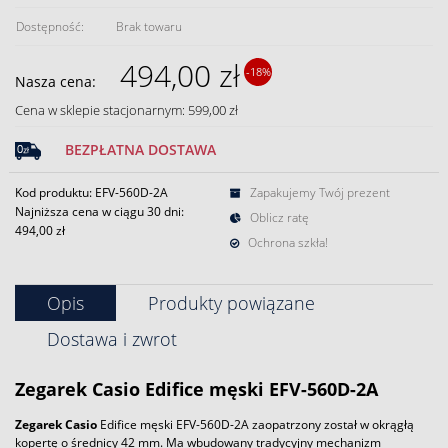
Dostępność:
Brak towaru
494,00 zł
-18%
Nasza cena:
Cena w sklepie stacjonarnym: 599,00 zł
BEZPŁATNA DOSTAWA
Kod produktu: EFV-560D-2A
Zapakujemy Twój prezent
Najniższa cena w ciągu 30 dni:
Oblicz ratę
494,00 zł
Ochrona szkła!
Opis
Produkty powiązane
Dostawa i zwrot
Zegarek
Casio
Edifice męski EFV-560D-2A
Zegarek
Casio
Edifice męski EFV-560D-2A zaopatrzony został w okrągłą
kopertę o średnicy 42 mm. Ma wbudowany tradycyjny mechanizm