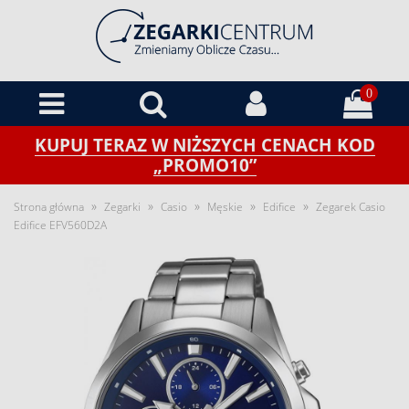
0
KUPUJ TERAZ W NIŻSZYCH CENACH KOD
„PROMO10”
»
»
»
»
»
Strona główna
Zegarki
Casio
Męskie
Edifice
Zegarek Casio
Edifice EFV560D2A