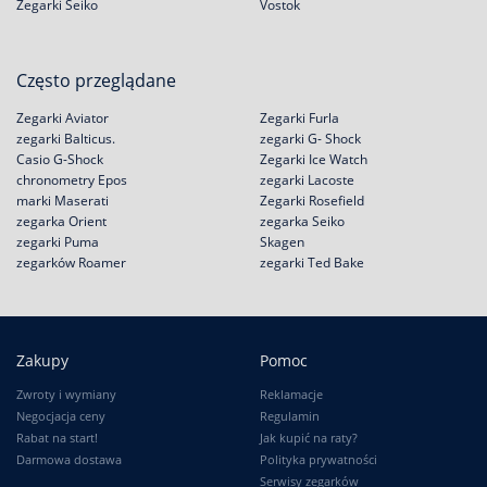
Zegarki Seiko
Vostok
Często przeglądane
Zegarki Aviator
Zegarki Furla
zegarki Balticus.
zegarki G- Shock
Casio G-Shock
Zegarki Ice Watch
chronometry Epos
zegarki Lacoste
marki Maserati
Zegarki Rosefield
zegarka Orient
zegarka Seiko
zegarki Puma
Skagen
zegarków Roamer
zegarki Ted Bake
Zakupy
Pomoc
Zwroty i wymiany
Reklamacje
Negocjacja ceny
Regulamin
Rabat na start!
Jak kupić na raty?
Darmowa dostawa
Polityka prywatności
Serwisy zegarków