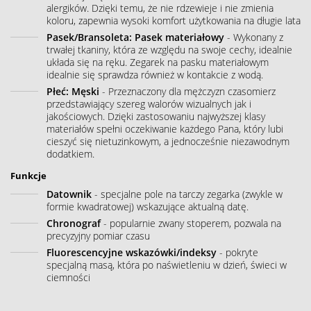
alergików. Dzięki temu, że nie rdzewieje i nie zmienia
koloru, zapewnia wysoki komfort użytkowania na długie lata
Pasek/Bransoleta: Pasek materiałowy
- Wykonany z
trwałej tkaniny, która ze względu na swoje cechy, idealnie
układa się na ręku. Zegarek na pasku materiałowym
idealnie się sprawdza również w kontakcie z wodą.
Płeć: Męski
- Przeznaczony dla mężczyzn czasomierz
przedstawiający szereg walorów wizualnych jak i
jakościowych. Dzięki zastosowaniu najwyższej klasy
materiałów spełni oczekiwanie każdego Pana, który lubi
cieszyć się nietuzinkowym, a jednocześnie niezawodnym
dodatkiem.
Funkcje
Datownik
- specjalne pole na tarczy zegarka (zwykle w
formie kwadratowej) wskazujące aktualną datę.
Chronograf
- popularnie zwany stoperem, pozwala na
precyzyjny pomiar czasu
Fluorescencyjne wskazówki/indeksy
- pokryte
specjalną masą, która po naświetleniu w dzień, świeci w
ciemności