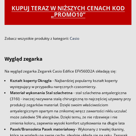
KUPUJ TERAZ W NIŻSZYCH CENACH KOD
„PROMO10”
Zobacz wszystkie produkty z kategorii:
Casio
Wygląd zegarka
Na wygląd zegarka Zegarek Casio Edifice EFV560D2A składają się:
Kształt koperty Okrągła
- Najbardziej popularny kształt koperty
występujący w przypadku naręcznych czasomierzy.
Materiał wykonania Stal szlachetna
- stal szlachetna antyalergiczna
(316l) - inaczej nazywana stalą chirurgiczną to najczęściej używany przy
produkcji zegarków materiał. Dzięki swoim właściwościom
antyalergicznym opartym na znikomej wręcz zawartości niklu uczulać
może zaledwie 5% alergików. Dzięki temu, że nie rdzewieje i nie
zmienia koloru, zapewnia wysoki komfort użytkowania na długie lata
Pasek/Bransoleta Pasek materiałowy
- Wykonany z trwałej tkaniny,
która ze względu na swoje cechy, idealnie układa się na ręku. Zegarek