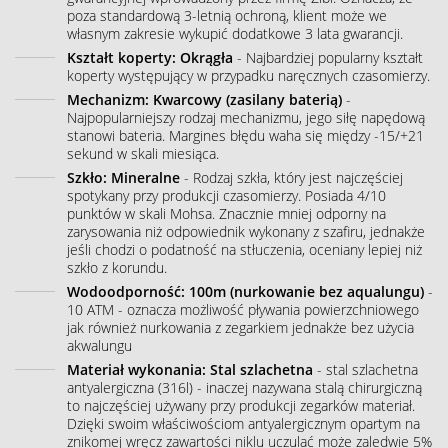
poza standardową 3-letnią ochroną, klient może we
własnym zakresie wykupić dodatkowe 3 lata gwarancji.
Kształt koperty: Okrągła
- Najbardziej popularny kształt
koperty występujący w przypadku naręcznych czasomierzy.
Mechanizm: Kwarcowy (zasilany baterią)
-
Najpopularniejszy rodzaj mechanizmu, jego siłę napędową
stanowi bateria. Margines błędu waha się między -15/+21
sekund w skali miesiąca.
Szkło: Mineralne
- Rodzaj szkła, który jest najczęściej
spotykany przy produkcji czasomierzy. Posiada 4/10
punktów w skali Mohsa. Znacznie mniej odporny na
zarysowania niż odpowiednik wykonany z szafiru, jednakże
jeśli chodzi o podatność na stłuczenia, oceniany lepiej niż
szkło z korundu.
Wodoodporność: 100m (nurkowanie bez aqualungu)
-
10 ATM - oznacza możliwość pływania powierzchniowego
jak również nurkowania z zegarkiem jednakże bez użycia
akwalungu
Materiał wykonania: Stal szlachetna
- stal szlachetna
antyalergiczna (316l) - inaczej nazywana stalą chirurgiczną
to najczęściej używany przy produkcji zegarków materiał.
Dzięki swoim właściwościom antyalergicznym opartym na
znikomej wręcz zawartości niklu uczulać może zaledwie 5%