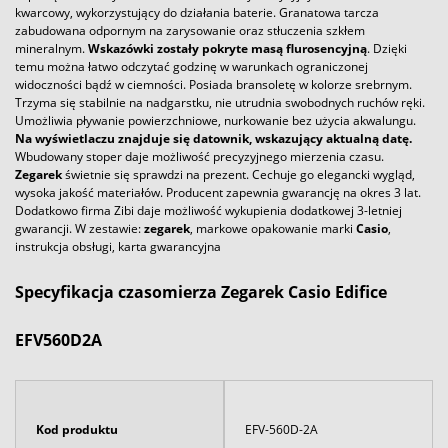
kwarcowy, wykorzystujący do działania baterie. Granatowa tarcza
zabudowana odpornym na zarysowanie oraz stłuczenia szkłem
mineralnym.
Wskazówki zostały pokryte masą flurosencyjną
. Dzięki
temu można łatwo odczytać godzinę w warunkach ograniczonej
widoczności bądź w ciemności. Posiada bransoletę w kolorze srebrnym.
Trzyma się stabilnie na nadgarstku, nie utrudnia swobodnych ruchów ręki.
Umożliwia pływanie powierzchniowe, nurkowanie bez użycia akwalungu.
Na wyświetlaczu znajduje się datownik, wskazujący aktualną datę.
Wbudowany stoper daje możliwość precyzyjnego mierzenia czasu.
Zegarek
świetnie się sprawdzi na prezent. Cechuje go elegancki wygląd,
wysoka jakość materiałów. Producent zapewnia gwarancję na okres 3 lat.
Dodatkowo firma Zibi daje możliwość wykupienia dodatkowej 3-letniej
gwarancji. W zestawie:
zegarek
, markowe opakowanie marki
Casio
,
instrukcja obsługi, karta gwarancyjna
Specyfikacja czasomierza Zegarek Casio Edifice
EFV560D2A
Kod produktu
EFV-560D-2A