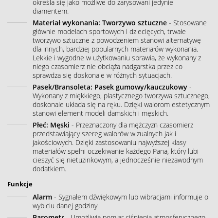
określa się jako możliwe do zarysowani jedynie
diamentem.
Materiał wykonania: Tworzywo sztuczne
- Stosowane
głównie modelach sportowych i dziecięcych, trwałe
tworzywo sztuczne z powodzeniem stanowi alternatywę
dla innych, bardziej popularnych materiałów wykonania.
Lekkie i wygodne w użytkowaniu sprawia, że wykonany z
niego czasomierz nie obciąża nadgarstka przez co
sprawdza się doskonale w różnych sytuacjach.
Pasek/Bransoleta: Pasek gumowy/kauczukowy
-
Wykonany z miękkiego, plastycznego tworzywa sztucznego,
doskonale układa się na ręku. Dzięki walorom estetycznym
stanowi element modeli damskich i męskich.
Płeć: Męski
- Przeznaczony dla mężczyzn czasomierz
przedstawiający szereg walorów wizualnych jak i
jakościowych. Dzięki zastosowaniu najwyższej klasy
materiałów spełni oczekiwanie każdego Pana, który lubi
cieszyć się nietuzinkowym, a jednocześnie niezawodnym
dodatkiem.
Funkcje
Alarm
- Sygnałem dźwiękowym lub wibracjami informuje o
wybiciu danej godziny
Barometr
- Umożliwia pomiar ciśnienia atmosferycznego