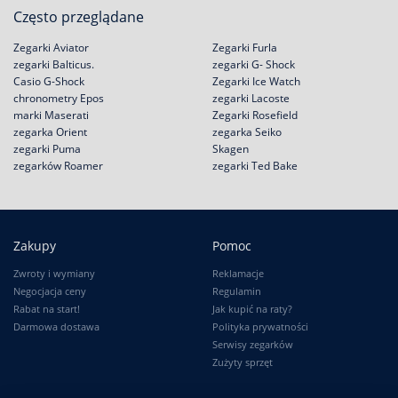
Często przeglądane
Zegarki Aviator
Zegarki Furla
zegarki Balticus.
zegarki G- Shock
Casio G-Shock
Zegarki Ice Watch
chronometry Epos
zegarki Lacoste
marki Maserati
Zegarki Rosefield
zegarka Orient
zegarka Seiko
zegarki Puma
Skagen
zegarków Roamer
zegarki Ted Bake
Zakupy
Pomoc
Zwroty i wymiany
Reklamacje
Negocjacja ceny
Regulamin
Rabat na start!
Jak kupić na raty?
Darmowa dostawa
Polityka prywatności
Serwisy zegarków
Zużyty sprzęt