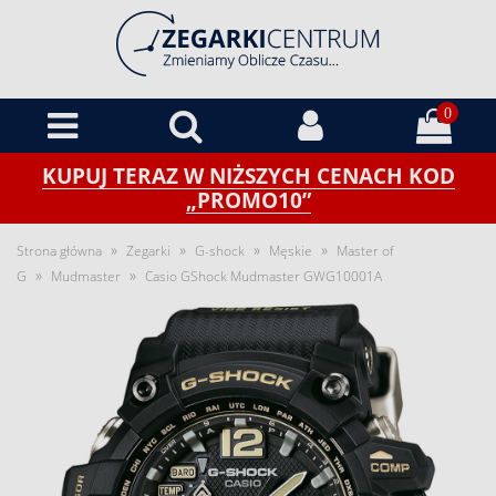
0
KUPUJ TERAZ W NIŻSZYCH CENACH KOD
„PROMO10”
»
»
»
»
Strona główna
Zegarki
G-shock
Męskie
Master of
»
»
G
Mudmaster
Casio GShock Mudmaster GWG10001A