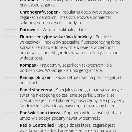
przy użyciu zegarka
Chronograf/Stoper
- Popularna opcja występująca w
zegarkach damskich i męskich. Pozwala odmierzać
sekundy, setne części sekundy itd.
Datownik
- Wskazuje aktualną datę
Fluorescencyjne wskazówki/indeksy
- Pokrycie
wskazówek i indeksów specjalną, fluorescencyjną farbą
sprawia, że naświetlone w dzień, świecą w ciemności
umożliwiając odczyt godziny w warunkach ograniczonej
widoczności.
Kompas
- Przydatny w zegarkach taktycznych i dla
podróżników. Wskazuje kierunki geograficzne.
Pamięć okrążeń
- Zapamiętuje czas na poszczególnych
odcinkach
Panel słoneczny
- Specjalny panel gromadzący energię
świetlną niezbędną do zasilenia zegarka. Sprawia, że
czasomierz jest nie tylko energooszczędny, ale i przyjazny
środowisku, gdyż nie wymaga częstej wymiany baterii.
Podświetlana tarcza
- Poprawia widoczność cyferblatu i
umożliwia odczyt godziny nawet w ciemności.
Radio Controlled
- Opcja dzięki której zegarek jest
wyjątkowo dokładny. Łączy się z zegarek atomowym i