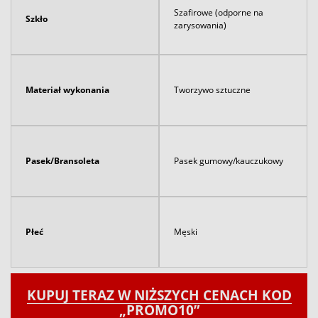
Szafirowe (odporne na
Szkło
zarysowania)
Materiał wykonania
Tworzywo sztuczne
Pasek/Bransoleta
Pasek gumowy/kauczukowy
Płeć
Męski
KUPUJ TERAZ W NIŻSZYCH CENACH KOD
„PROMO10”