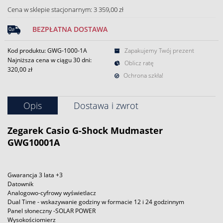
Cena w sklepie stacjonarnym: 3 359,00 zł
BEZPŁATNA DOSTAWA
Kod produktu: GWG-1000-1A
Zapakujemy Twój prezent
Najniższa cena w ciągu 30 dni:
Oblicz ratę
320,00 zł
Ochrona szkła!
Opis
Dostawa i zwrot
Zegarek
Casio
G-Shock
Mudmaster
GWG10001A
Gwarancja 3 lata +3
Datownik
Analogowo-cyfrowy wyświetlacz
Dual Time - wskazywanie godziny w formacie 12 i 24 godzinnym
Panel słoneczny -SOLAR POWER
Wysokościomierz