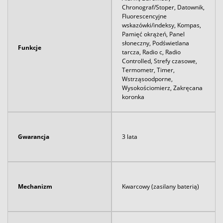
Chronograf/Stoper, Datownik,
Fluorescencyjne
wskazówki/indeksy, Kompas,
Pamięć okrążeń, Panel
słoneczny, Podświetlana
Funkcje
tarcza, Radio c, Radio
Controlled, Strefy czasowe,
Termometr, Timer,
Wstrząsoodporne,
Wysokościomierz, Zakręcana
koronka
Gwarancja
3 lata
Mechanizm
Kwarcowy (zasilany baterią)