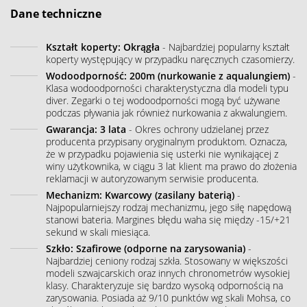
Dane techniczne
Kształt koperty: Okrągła
- Najbardziej popularny kształt
koperty występujący w przypadku naręcznych czasomierzy.
Wodoodporność: 200m (nurkowanie z aqualungiem)
-
Klasa wodoodporności charakterystyczna dla modeli typu
diver. Zegarki o tej wodoodporności mogą być używane
podczas pływania jak również nurkowania z akwalungiem.
Gwarancja: 3 lata
- Okres ochrony udzielanej przez
producenta przypisany oryginalnym produktom. Oznacza,
że w przypadku pojawienia się usterki nie wynikającej z
winy użytkownika, w ciągu 3 lat klient ma prawo do złożenia
reklamacji w autoryzowanym serwisie producenta.
Mechanizm: Kwarcowy (zasilany baterią)
-
Najpopularniejszy rodzaj mechanizmu, jego siłę napędową
stanowi bateria. Margines błędu waha się między -15/+21
sekund w skali miesiąca.
Szkło: Szafirowe (odporne na zarysowania)
-
Najbardziej ceniony rodzaj szkła. Stosowany w większości
modeli szwajcarskich oraz innych chronometrów wysokiej
klasy. Charakteryzuje się bardzo wysoką odpornością na
zarysowania. Posiada aż 9/10 punktów wg skali Mohsa, co