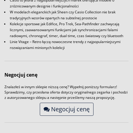
Casio to jedna z najpopularniejszych marek oferująca modele o
zróżnicowanym designie i funkcjonalności
W modelach eleganckich jak Sheen czy Casio Collection nie brak
tradycyjnych wzorów opartych na subtelnej prostocie
Kolekcje sportowe jak Edifice, Pro Trek, Sea-Pathfinder zachwycają
licznymi, zaawansowanymi funkcjami jak synchronizacjami falami
radiowymi, chronograf, timer, dual time, czas światowy czy bluetooth
Linie Vitage – Retro łączą nowoczesne trendy z najpopularniejszymi
rozwiązaniami minionych kolekcji
Negocjuj cenę
Znalazłeś w innym sklepie niższą cenę? Wypełnij poniższy formularz!
Sprawdzimy, czy przesłana oferta dotyczy oryginalnego zegarka i pochodzi
z autoryzowanego sklepu a następnie prześlemy naszą propozycję.
Negocjuj cenę