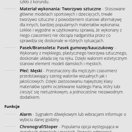
szkło z korundu.
Materiał wykonania: Tworzywo sztuczne
- Stosowane
głównie modelach sportowych i dziecięcych, trwałe
tworzywo sztuczne z powodzeniem stanowi alternatywę
dla innych, bardziej popularnych materiałów wykonania.
Lekkie i wygodne w użytkowaniu sprawia, że wykonany z
niego czasomierz nie obciąża nadgarstka przez co
sprawdza się doskonale w różnych sytuacjach.
Pasek/Bransoleta: Pasek gumowy/kauczukowy
-
Wykonany z miękkiego, plastycznego tworzywa sztucznego,
doskonale układa się na ręku. Dzięki walorom estetycznym
stanowi element modeli damskich i męskich.
Płeć: Męski
- Przeznaczony dla mężczyzn czasomierz
przedstawiający szereg walorów wizualnych jak i
jakościowych. Dzięki zastosowaniu najwyższej klasy
materiałów spełni oczekiwanie każdego Pana, który lubi
cieszyć się nietuzinkowym, a jednocześnie niezawodnym
dodatkiem.
Funkcje
Alarm
- Sygnałem dźwiękowym lub wibracjami informuje o
wybiciu danej godziny
Chronograf/Stoper
- Popularna opcja występująca w
zegarkach damskich i męskich. Pozwala odmierzać