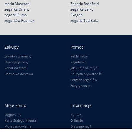
marki Maserati
Zegarki Rosefield
zegarka Orient
zegarka Seiko
zegarki Puma
Skagen
zegarków Roamer
zegarki Ted Bake
Zakupy
Pomoc
Zwroty i wymiany
Reklamacje
Negocjacja ceny
Regulamin
Rabat na start!
Jak kupić na raty?
Darmowa dostawa
Polityka prywatności
Serwisy zegarków
Zużyty sprzęt
Moje konto
Informacje
Logowanie
Kontakt
Karta Stałego Klienta
O firmie
Moje zamówienia
Dlaczego my?