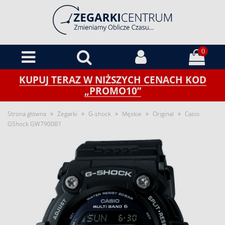
0
KUPUJ TERAZ W NIŻSZYCH CENACH KOD
„PROMO10”
»
»
»
»
»
Strona główna
Zegarki
G-shock
Męskie
Original
Casio
GShock GW7900B1