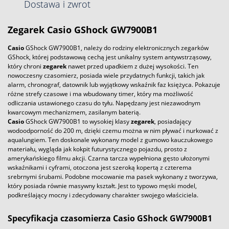
Dostawa i zwrot
Zegarek
Casio
GShock GW7900B1
Casio
GShock GW7900B1, należy do rodziny elektronicznych zegarków
GShock, której podstawową cechą jest unikalny system antywstrząsowy,
który chroni
zegarek
nawet przed upadkiem z dużej wysokości. Ten
nowoczesny czasomierz, posiada wiele przydatnych funkcji, takich jak
alarm, chronograf, datownik lub wyjątkowy wskaźnik faz księżyca. Pokazuje
różne strefy czasowe i ma wbudowany timer, który ma możliwość
odliczania ustawionego czasu do tyłu. Napędzany jest niezawodnym
kwarcowym mechanizmem, zasilanym baterią.
Casio
GShock GW7900B1 to wysokiej klasy
zegarek
, posiadający
wodoodporność do 200 m, dzięki czemu można w nim pływać i nurkować z
aqualungiem. Ten doskonale wykonany model z gumowo kauczukowego
materiału, wygląda jak kokpit futurystycznego pojazdu, prosto z
amerykańskiego filmu akcji. Czarna tarcza wypełniona gęsto ułożonymi
wskaźnikami i cyframi, otoczona jest szeroką kopertą z czterema
srebrnymi śrubami. Podobne mocowanie ma pasek wykonany z tworzywa,
który posiada równie masywny kształt. Jest to typowo męski model,
podkreślający mocny i zdecydowany charakter swojego właściciela.
Specyfikacja czasomierza Casio GShock GW7900B1