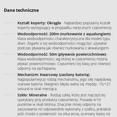
Dane techniczne
Kształt koperty: Okrągła
- Najbardziej popularny kształt
koperty występujący w przypadku naręcznych czasomierzy.
Wodoodporność: 200m (nurkowanie z aqualungiem)
-
Klasa wodoodporności charakterystyczna dla modeli typu
diver. Zegarki o tej wodoodporności mogą być używane
podczas pływania jak również nurkowania z akwalungiem.
Wodoodporność: 50m (pływanie powierzchniowe)
-
Klasa wodoodporności, wg której w czasomierzu można
pływać powierzchniowo. Czasomierz tej klasy jest również
odporny na zachlapania.
Mechanizm: Kwarcowy (zasilany baterią)
-
Najpopularniejszy rodzaj mechanizmu, jego siłę napędową
stanowi bateria. Margines błędu waha się między -15/+21
sekund w skali miesiąca.
Szkło: Mineralne
- Rodzaj szkła, który jest najczęściej
spotykany przy produkcji czasomierzy. Posiada 4/10
punktów w skali Mohsa. Znacznie mniej odporny na
zarysowania niż odpowiednik wykonany z szafiru, jednakże
jeśli chodzi o podatność na stłuczenia, oceniany lepiej niż