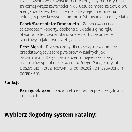
Dzięki swoim właściwościom antyalergicznym opartym na
znikomej wręcz zawartości niklu uczulać może zaledwie 5%
alergików. Dzięki temu, że nie rdzewieje i nie zmienia
koloru, zapewnia wysoki komfort użytkowania na długie lata
Pasek/Bransoleta: Bransoleta
- Zamocowana na
teleskopach koperty, doskonale układa się na ręku.
Stabilna i efektowna. Stanowi element czasomierzy
sportowych jak również eleganckich.
Płeć: Męski
- Przeznaczony dla mężczyzn czasomierz
przedstawiający szereg walorów wizualnych jak i
jakościowych. Dzięki zastosowaniu najwyższej klasy
materiałów spełni oczekiwanie każdego Pana, który lubi
cieszyć się nietuzinkowym, a jednocześnie niezawodnym
dodatkiem.
Funkcje
Pamięć okrążeń
- Zapamiętuje czas na poszczególnych
odcinkach
Wybierz dogodny system ratalny: