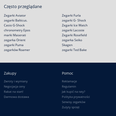
Często przeglądane
Zegarki Aviator
Zegarki Furla
zegarki Balticus.
zegarki G- Shock
Casio G-Shock
Zegarki Ice Watch
chronometry Epos
zegarki Lacoste
marki Maserati
Zegarki Rosefield
zegarka Orient
zegarka Seiko
zegarki Puma
Skagen
zegarków Roamer
zegarki Ted Bake
Zakupy
Pomoc
Zwroty i wymiany
Reklamacje
Negocjacja ceny
Regulamin
Rabat na start!
Jak kupić na raty?
Darmowa dostawa
Polityka prywatności
Serwisy zegarków
Zużyty sprzęt