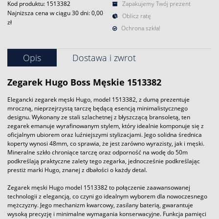
Kod produktu: 1513382
Zapakujemy Twój prezent
Najniższa cena w ciągu 30 dni:
0,00
Oblicz ratę
zł
Ochrona szkła!
Opis
Dostawa i zwrot
Zegarek
Hugo Boss Męskie 1513382
Elegancki zegarek męski Hugo, model 1513382, z dumą prezentuje
mroczną, nieprzejrzystą tarczę będącą esencją minimalistycznego
designu. Wykonany ze stali szlachetnej z błyszczącą bransoletą, ten
zegarek emanuje wyrafinowanym stylem, który idealnie komponuje się z
oficjalnym ubiorem oraz luźniejszymi stylizacjami. Jego solidna średnica
koperty wynosi 48mm, co sprawia, że jest zarówno wyrazisty, jak i męski.
Mineralne szkło chroniące tarczę oraz odporność na wodę do 50m
podkreślają praktyczne zalety tego zegarka, jednocześnie podkreślając
prestiż marki Hugo, znanej z dbałości o każdy detal.
Zegarek męski Hugo model 1513382 to połączenie zaawansowanej
technologii z elegancją, co czyni go idealnym wyborem dla nowoczesnego
mężczyzny. Jego mechanizm kwarcowy, zasilany baterią, gwarantuje
wysoką precyzję i minimalne wymagania konserwacyjne. Funkcja pamięci