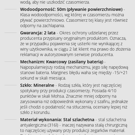
wodą, aby nie uszkodzić czasomierza.
Wodoodporność: 50m (pływanie powierzchniowe)
-
Klasa wodoodporności, wg której w czasomierzu można
pływać powierzchniowo. Czasomierz tej klasy jest również
odporny na zachlapania.
Gwarancja: 2 lata
- Okres ochrony udzielanej przez
producenta przypisany oryginalnym produktom. Oznacza,
że w przypadku pojawienia się usterki nie wynikającej z
winy użytkownika, w ciągu 2 lat klient ma prawo do złożenia
reklamacji w autoryzowanym serwisie producenta.
Mechanizm: Kwarcowy (zasilany baterią)
-
Najpopularniejszy rodzaj mechanizmu, jego siłę napędową
stanowi bateria. Margines błędu waha się między -15/+21
sekund w skali miesiąca.
Szkło: Mineralne
- Rodzaj szkła, który jest najczęściej
spotykany przy produkcji czasomierzy. Posiada 4/10
punktów w skali Mohsa. Znacznie mniej odporny na
zarysowania niż odpowiednik wykonany z szafiru, jednakże
jeśli chodzi o podatność na stłuczenia, oceniany lepiej niż
szkło z korundu.
Materiał wykonania: Stal szlachetna
- stal szlachetna
antyalergiczna (316l) - inaczej nazywana stalą chirurgiczną
to najczęściej używany przy produkcji zegarków materiał.