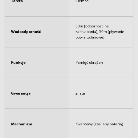
Tarcza
Ciemna
30m (odporność na
Wodoodporność
zachlapania), 50m (pływanie
powierzchniowe)
Funkcje
Pamięć okrążeń
Gwarancja
2 lata
Mechanizm
Kwarcowy (zasilany baterią)