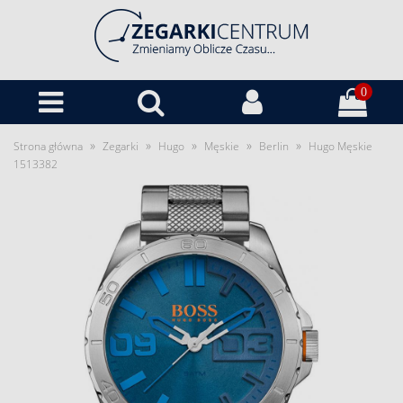
0
»
»
»
»
»
Strona główna
Zegarki
Hugo
Męskie
Berlin
Hugo Męskie
1513382