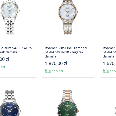
Soleure 547857 41 25
Roamer Slim-Line Diamond
Roamer 
arek damski
512847 49 89 20 - zegarek
512847 4
damski
damski
00 zł
1 870,00 zł
1 670,
 dni
do 5 dni
do 5