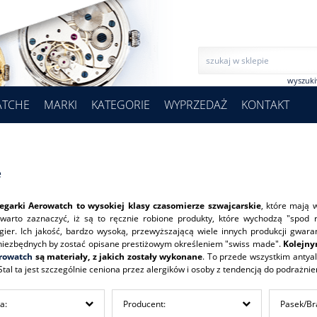
wyszuk
ATCHE
MARKI
KATEGORIE
WYPRZEDAŻ
KONTAKT
e
egarki Aerowatch to wysokiej klasy czasomierze szwajcarskie
, które mają 
warto zaznaczyć, iż są to ręcznie robione produkty, które wychodzą "spod 
gier. Ich jakość, bardzo wysoką, przewyższającą wiele innych produkcji gwa
ezbędnych by zostać opisane prestiżowym określeniem "swiss made".
Kolejny
erowatch
są materiały, z jakich zostały wykonane
. To przede wszystkim antyal
 Stal ta jest szczególnie ceniona przez alergików i osoby z tendencją do podrażn
a:
Producent:
Pasek/Br