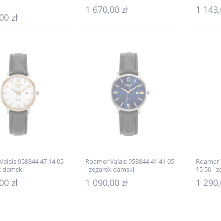
1 670,00 zł
1 143,
00 zł
alais 958844 47 14 05
Roamer Valais 958844 41 41 05
Roamer 
k damski
- zegarek damski
15 50 - 
00 zł
1 090,00 zł
1 290,