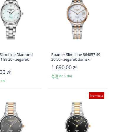
Slim-Line Diamond
Roamer Slim-Line 864857 49
1 89 20 - zegarek
20 50 - zegarek damski
1 690,00 zł
00 zł
do 5 dni
 dni
Promocja