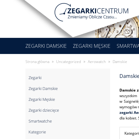
ZEGARKI DAMSKIE
ZEGARKI MĘSKIE
SMARTW
»
»
»
Strona główna
Uncategorized
Aerowatch
Damskie
Damski
Zegarki
Zegarki Damskie
Damskie z
wszystkim 
Zegarki Męskie
w Saignelé
wymogów ni
Zegarki dziecięce
zegarki A
dla kobiet.
Smartwatche
Kategorie
Kategori