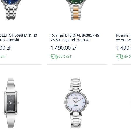
SEEHOF 509847 41 40
Roamer ETERNAL 863857 49
Roamer 
arek damski
75 50 - zegarek damski
55 50 - 
00 zł
1 490,00 zł
1 490,
 dni
do 5 dni
do 5