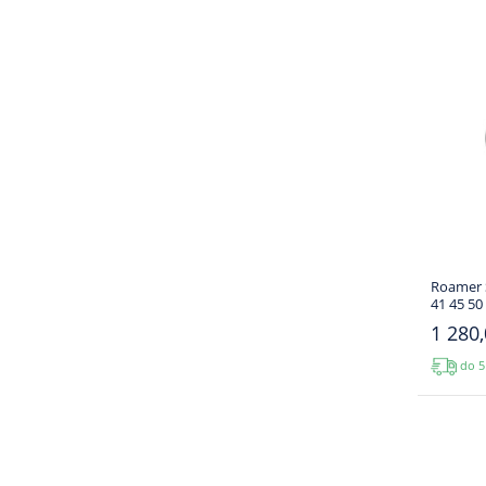
Roamer 
41 45 50
1 280,
do 5