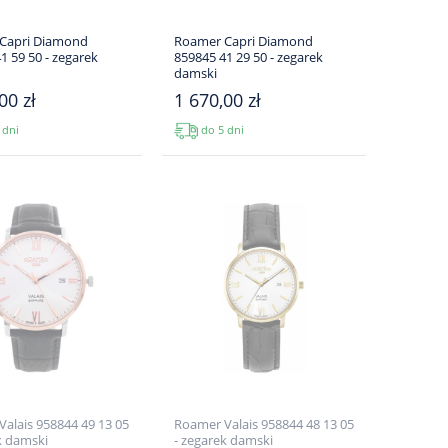
Capri Diamond
Roamer Capri Diamond
1 59 50 - zegarek
859845 41 29 50 - zegarek
damski
00 zł
1 670,00 zł
 dni
do 5 dni
alais 958844 49 13 05
Roamer Valais 958844 48 13 05
k damski
- zegarek damski