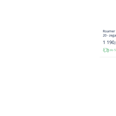
Roamer 
20 - zeg
1 190,
do 5