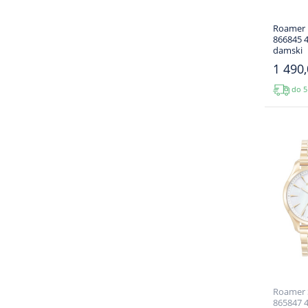
Roamer 
866845 4
damski
1 490,
do 5
Roamer 
865847 4