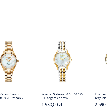
Venus Diamond
Roamer Soleure 547857 47 25
Roamer E
8 89 20 - zegarek
50 - zegarek damski
zegarek
1 980,00 zł
2 590,