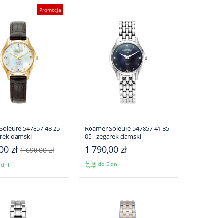
Promocja
Soleure 547857 48 25
Roamer Soleure 547857 41 85
arek damski
05 - zegarek damski
00 zł
1 790,00 zł
1 690,00 zł
do 5 dni
 dni