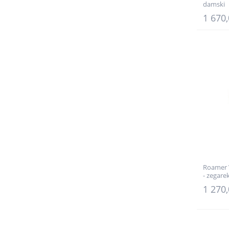
damski
1 670,
Roamer V
- zegare
1 270,