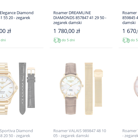
Elegance Diamond
Roamer DREAMLINE
Roamer 
1 55 20 - zegarek
DIAMONDS 857847 41 29 50 -
859845 4
zegarek damski
damski
00 zł
1 780,00 zł
1 670,
 dni
do 5 dni
do 5
Sportiva Diamond
Roamer VALAIS 989847 48 10
Roamer V
8 20 50 - zegarek
05 - zegarek damski
- zegare