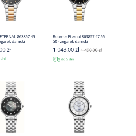
ETERNAL 863857 49
Roamer Eternal 863857 47 55
zegarek damski
50 - zegarek damski
00 zł
1 043,00 zł
1 490,00 zł
 dni
do 5 dni