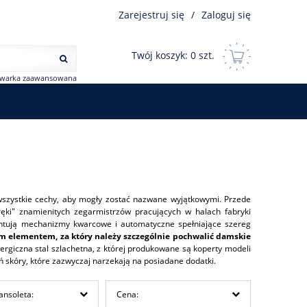
Zarejestruj się
/
Zaloguj się
Twój koszyk:
0
szt.
iwarka zaawansowana
wszystkie cechy, aby mogły zostać nazwane wyjątkowymi. Przede
ręki" znamienitych zegarmistrzów pracujących w halach fabryki
rantują mechanizmy kwarcowe i automatyczne spełniające szereg
m elementem, za który należy szczególnie pochwalić damskie
ergiczna stal szlachetna, z której produkowane są koperty modeli
ień skóry, które zazwyczaj narzekają na posiadane dodatki.
ansoleta:
Cena: