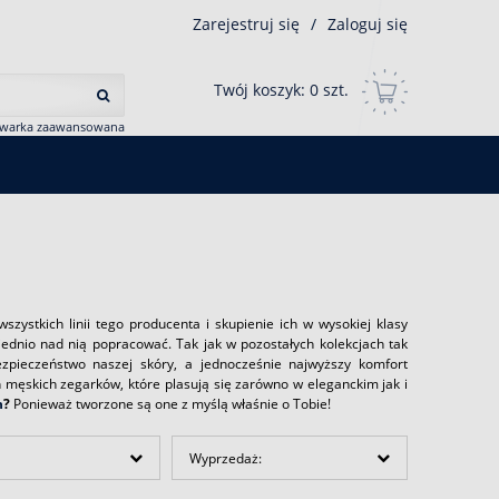
Zarejestruj się
/
Zaloguj się
Twój koszyk:
0
szt.
iwarka zaawansowana
szystkich linii tego producenta i skupienie ich w wysokiej klasy
ednio nad nią popracować. Tak jak w pozostałych kolekcjach tak
ezpieczeństwo naszej skóry, a jednocześnie najwyższy komfort
 męskich zegarków, które plasują się zarówno w eleganckim jak i
h
?
Ponieważ tworzone są one z myślą właśnie o Tobie!
Wyprzedaż: