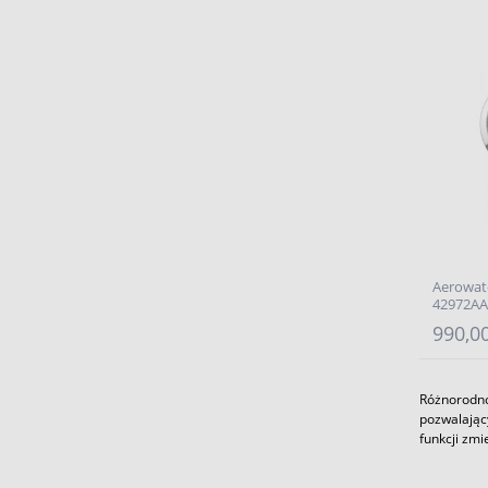
Aerowat
42972AA
990,00
Różnorodno
pozwalając
funkcji zmi