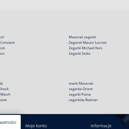
sil
Maserati zegarki
 Constant
Zegarek Mauric Lacroix
ock
Zegarki Michael Kors
ess
Zegarki Seiko
la
marki Maserati
 Shock
zegarka Orient
e Watch
zegarki Puma
coste
zegarków Roamer
ywatności
Moje konto
Informacje