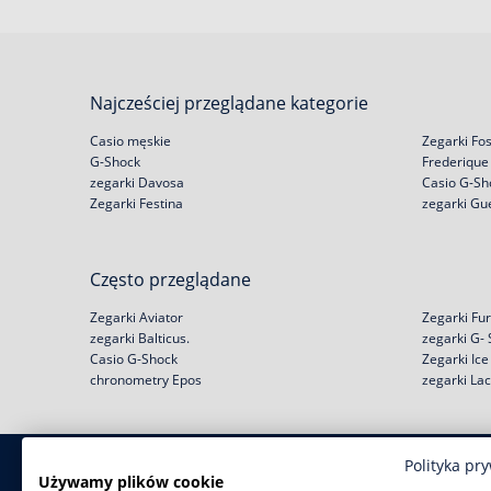
Najcześciej przeglądane kategorie
Casio męskie
Zegarki Fos
G-Shock
Frederique
zegarki Davosa
Casio G-Sh
Zegarki Festina
zegarki Gu
Często przeglądane
Zegarki Aviator
Zegarki Fur
zegarki Balticus.
zegarki G-
Casio G-Shock
Zegarki Ic
chronometry Epos
zegarki La
Polityka pr
Zakupy
Pomoc
Używamy plików cookie