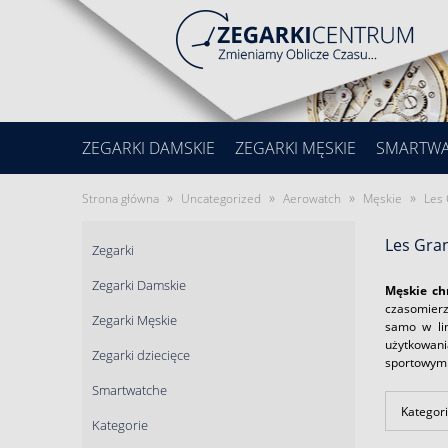
ZEGARKI DAMSKIE
ZEGARKI MĘSKIE
SMARTW
»
»
»
»
Strona główna
Uncategorized
Aerowatch
Męskie
Les
Les Gra
Zegarki
Zegarki Damskie
Męskie ch
czasomierz
Zegarki Męskie
samo w li
użytkowani
Zegarki dziecięce
sportowym 
Smartwatche
Kategori
Kategorie