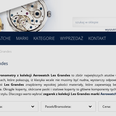
wyszuk
ATCHE
MARKI
KATEGORIE
WYPRZEDAŻ
KONTAKT
 Grandes
ndes
ronometry z kolekcji Aerowatch Les Grandes
to zbiór największych atutów w
ach, które pokazują, iż klasyka wcale nie musimy być nudna, wystarczy odpowi
nii
Les Grandes
znajdziemy wysokiej jakości materiały, które zapewniają b
a. Okrągłe koperty, skórzane paski i stalowe koperty to główne komponenty tych
stylu. Dlaczego warto wybrać
zegarek z kolekcji Les Grandes marki
Aerowatc
a:
Pasek/Bransoleta:
Cena: