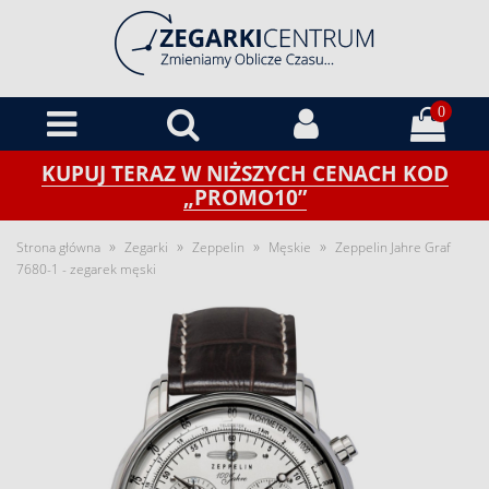
0
KUPUJ TERAZ W NIŻSZYCH CENACH KOD
„PROMO10”
»
»
»
»
Strona główna
Zegarki
Zeppelin
Męskie
Zeppelin Jahre Graf
7680-1 - zegarek męski