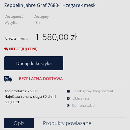
Zeppelin Jahre Graf 7680-1 - zegarek męski
Dostępność:
Dostępny
Wysyłka
48h
1 580,00 zł
Nasza cena:
NEGOCJUJ CENĘ
Dodaj do koszyka
BEZPŁATNA DOSTAWA
Kod produktu: 7680-1
Zapakujemy Twój prezent
Najniższa cena w ciągu 30 dni:
1
Oblicz ratę
580,00 zł
Ochrona szkła!
Opis
Produkty powiązane