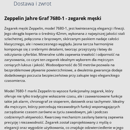
Dostawa i zwrot
Zeppelin Jahre Graf 7680-1 - zegarek męski
Zegarek męski Zeppelin, model 7680-1, jest kwintesencją elegancji i finezji.
Jego okrągła koperta o średnicy 42mm, wykonana z najwyższej jakości stali
szlachetnej, połączona z brązowym, skórzanym paskiem nadaje całości
klasycznego, ale i nowoczesnego wyglądu. Jasna tarcza harmonijnie
komponuje się z srebrnymi detalami, tworząc przejrzysty i łatwy do
odczytania cyferblat. Mineralne szkło zapewnia trwałość i odporność na
zarysowania, co czyni ten zegarek idealnym wyborem dla mężczyzn
ceniących luksus i jakość. Wodoodporność do 50 metrów pozwala na
bezproblemowe pływanie powierzchniowe, a dwuletnia gwarancja dodaje
dodatkowego poczucia bezpieczeństwa przy zakupie tego eleganckiego
czasomierza.
Model 7680-1 marki Zeppelin to wysoce funkcjonalny zegarek, który
oferuje nie tylko tradycyjne wskazanie czasu, ale i zaawansowane funkcje
takie jak alarm, chronograf ze stoperem, datownik oraz tachymetr. Idealny
dla mężczyzn, którzy potrzebują niezawodnych funkcji wspomagających
zarządzanie czasem zarówno w życiu zawodowym, jak i podczas
codziennych aktywności. Kwarcowy mechanizm zasilany baterią zapewnia
precyzję i niezawodność. Zegarek został zaprojektowany z myślą o
elegancji oraz wygodzie użytkowania, co znajduje odzwierciedlenie w jego