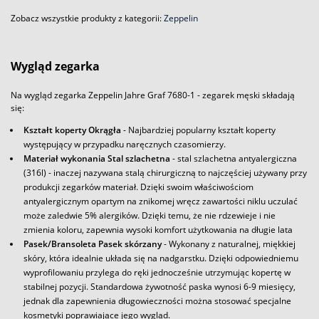
Zobacz wszystkie produkty z kategorii:
Zeppelin
Wygląd zegarka
Na wygląd zegarka Zeppelin Jahre Graf 7680-1 - zegarek męski składają
się:
Kształt koperty Okrągła
- Najbardziej popularny kształt koperty
występujący w przypadku naręcznych czasomierzy.
Materiał wykonania Stal szlachetna
- stal szlachetna antyalergiczna
(316l) - inaczej nazywana stalą chirurgiczną to najczęściej używany przy
produkcji zegarków materiał. Dzięki swoim właściwościom
antyalergicznym opartym na znikomej wręcz zawartości niklu uczulać
może zaledwie 5% alergików. Dzięki temu, że nie rdzewieje i nie
zmienia koloru, zapewnia wysoki komfort użytkowania na długie lata
Pasek/Bransoleta Pasek skórzany
- Wykonany z naturalnej, miękkiej
skóry, która idealnie układa się na nadgarstku. Dzięki odpowiedniemu
wyprofilowaniu przylega do ręki jednocześnie utrzymując kopertę w
stabilnej pozycji. Standardowa żywotność paska wynosi 6-9 miesięcy,
jednak dla zapewnienia długowieczności można stosować specjalne
kosmetyki poprawiające jego wygląd.