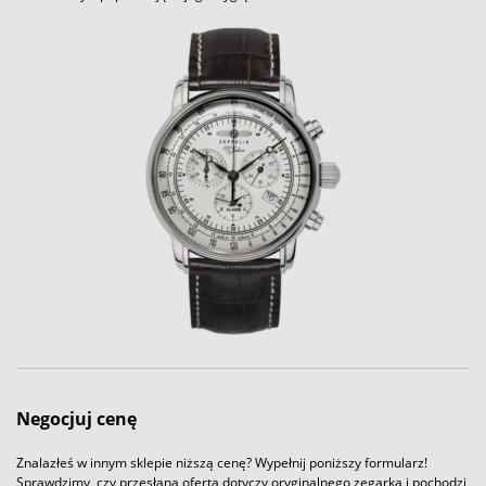
Negocjuj cenę
Znalazłeś w innym sklepie niższą cenę? Wypełnij poniższy formularz!
Sprawdzimy, czy przesłana oferta dotyczy oryginalnego zegarka i pochodzi