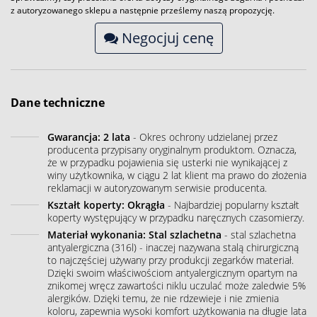
z autoryzowanego sklepu a następnie prześlemy naszą propozycję.
Negocjuj cenę
Dane techniczne
Gwarancja: 2 lata
- Okres ochrony udzielanej przez
producenta przypisany oryginalnym produktom. Oznacza,
że w przypadku pojawienia się usterki nie wynikającej z
winy użytkownika, w ciągu 2 lat klient ma prawo do złożenia
reklamacji w autoryzowanym serwisie producenta.
Kształt koperty: Okrągła
- Najbardziej popularny kształt
koperty występujący w przypadku naręcznych czasomierzy.
Materiał wykonania: Stal szlachetna
- stal szlachetna
antyalergiczna (316l) - inaczej nazywana stalą chirurgiczną
to najczęściej używany przy produkcji zegarków materiał.
Dzięki swoim właściwościom antyalergicznym opartym na
znikomej wręcz zawartości niklu uczulać może zaledwie 5%
alergików. Dzięki temu, że nie rdzewieje i nie zmienia
koloru, zapewnia wysoki komfort użytkowania na długie lata