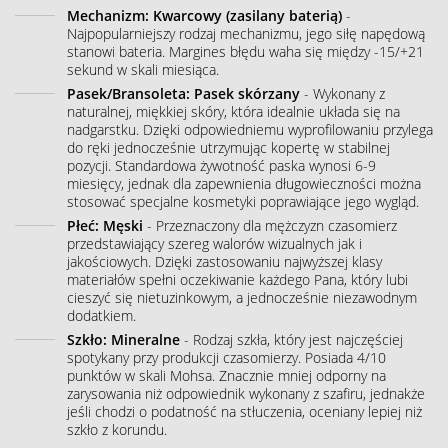
Mechanizm: Kwarcowy (zasilany baterią)
-
Najpopularniejszy rodzaj mechanizmu, jego siłę napędową
stanowi bateria. Margines błędu waha się między -15/+21
sekund w skali miesiąca.
Pasek/Bransoleta: Pasek skórzany
- Wykonany z
naturalnej, miękkiej skóry, która idealnie układa się na
nadgarstku. Dzięki odpowiedniemu wyprofilowaniu przylega
do ręki jednocześnie utrzymując kopertę w stabilnej
pozycji. Standardowa żywotność paska wynosi 6-9
miesięcy, jednak dla zapewnienia długowieczności można
stosować specjalne kosmetyki poprawiające jego wygląd.
Płeć: Męski
- Przeznaczony dla mężczyzn czasomierz
przedstawiający szereg walorów wizualnych jak i
jakościowych. Dzięki zastosowaniu najwyższej klasy
materiałów spełni oczekiwanie każdego Pana, który lubi
cieszyć się nietuzinkowym, a jednocześnie niezawodnym
dodatkiem.
Szkło: Mineralne
- Rodzaj szkła, który jest najczęściej
spotykany przy produkcji czasomierzy. Posiada 4/10
punktów w skali Mohsa. Znacznie mniej odporny na
zarysowania niż odpowiednik wykonany z szafiru, jednakże
jeśli chodzi o podatność na stłuczenia, oceniany lepiej niż
szkło z korundu.