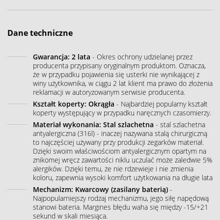
Dane techniczne
Gwarancja: 2 lata
- Okres ochrony udzielanej przez
producenta przypisany oryginalnym produktom. Oznacza,
że w przypadku pojawienia się usterki nie wynikającej z
winy użytkownika, w ciągu 2 lat klient ma prawo do złożenia
reklamacji w autoryzowanym serwisie producenta.
Kształt koperty: Okrągła
- Najbardziej popularny kształt
koperty występujący w przypadku naręcznych czasomierzy.
Materiał wykonania: Stal szlachetna
- stal szlachetna
antyalergiczna (316l) - inaczej nazywana stalą chirurgiczną
to najczęściej używany przy produkcji zegarków materiał.
Dzięki swoim właściwościom antyalergicznym opartym na
znikomej wręcz zawartości niklu uczulać może zaledwie 5%
alergików. Dzięki temu, że nie rdzewieje i nie zmienia
koloru, zapewnia wysoki komfort użytkowania na długie lata
Mechanizm: Kwarcowy (zasilany baterią)
-
Najpopularniejszy rodzaj mechanizmu, jego siłę napędową
stanowi bateria. Margines błędu waha się między -15/+21
sekund w skali miesiąca.