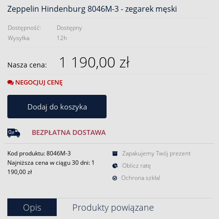
Zeppelin Hindenburg 8046M-3 - zegarek męski
Dostępność:
Dostępny
Wysyłka
12h
1 190,00 zł
Nasza cena:
NEGOCJUJ CENĘ
Dodaj do koszyka
BEZPŁATNA DOSTAWA
Kod produktu: 8046M-3
Zapakujemy Twój prezent
Najniższa cena w ciągu 30 dni:
1
Oblicz ratę
190,00 zł
Ochrona szkła!
Opis
Produkty powiązane