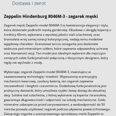
Dostawa i zwrot
Zeppelin Hindenburg 8046M-3 - zegarek męski
Zegarek męski Zeppelin model 8046M-3 to kwintesencja elegancji i stylu,
która doskonale podkreśli męską garderobę. Obudowa z okrągłą kopertą o
średnicy 40mm, wykonana z wysokiej jakości stali szlachetnej, oraz
bransoleta w tej samej tonacji kolorystycznej, nadają temu modelowi
wyjątkowy charakter. Granatowa tarcza zezegarka jest doskonale
widoczna pod mineralnym szkłem, które zapewnia odpowiednią ochronę
oraz klarowność wizji. Ten model jest idealnym wyborem dla mężczyzn
ceniących sobie funkcjonalność połączoną z klasycznym designem, który
nigdy nie wychodzi z mody.
Wybierając zegarek Zeppelin model 8046M-3, inwestujesz w
zaawansowaną technologię i trwałość. Wyposażony w precyzyjny
mechanizm kwarcowy, zasilany baterią, ten zegarek zapewnia
niezawodność i biegłość czasomierza. Dodatkową funkcjonalnością jest
praktyczny datownik, który umożliwia szybki i łatwy dostęp do aktualnej
daty. Solidna stal szlachetna, z której wykonane są koperta i bransoleta,
gwarantuje długowieczność i odporność na szkody mechaniczne. Szkło
mineralne zabezpiecza przed zarysowaniami, a wodoodporność do 50
metrów pozwala użytkować zegarek podczas pływania powierzchniowego.
Zakup tego zegarka u autoryzowanego sprzedawcy marki Zeppelin to