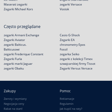
Maserati zegarki
zegarki Versace
Zegarki Michael Kors
Vostok
Często przeglądane
zegarki Armani Exchange
Casio G-Shock
Zegarki Aviator
Zegarki EA
zegarki Balticus.
chronometry Epos
Balticusowi
Fossil
zegarki Frederique Constant
zegarka Seiko
Zegarki Furla
zegarki z kolekcji Timex
zegarki marki Jaguar
szwajcarskiej firmy Tissot
zegarki Obaku
Zegarki Versus Versace
Zakupy
Pomoc
Zwroty i wymiany
Reklamacje
Negocjacja ceny
Regulamin
Rabat na start!
Jak kupić na raty?