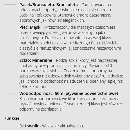
Pasek/Bransoleta: Bransoleta
- Zamocowana na
teleskopach koperty, doskonale układa się na ręku.
Stabilna i efektowna. Stanowi element czasomierzy
sportowych jak również eleganckich.
Płeć: Męski
- Przeznaczony dla mężczyzn czasomierz
przedstawiający szereg walorów wizualnych jak i
jakościowych. Dzięki zastosowaniu najwyższej klasy
materiałów spełni oczekiwanie każdego Pana, który lubi
cieszyć się nietuzinkowym, a jednocześnie niezawodnym
dodatkiem.
Szkło: Mineralne
- Rodzaj szkła, który jest najczęściej
spotykany przy produkcji czasomierzy. Posiada 4/10
punktów w skali Mohsa. Znacznie mniej odporny na
zarysowania niż odpowiednik wykonany z szafiru, jednakże
jeśli chodzi o podatność na stłuczenia, oceniany lepiej niż
szkło z korundu.
Wodoodporność: 50m (pływanie powierzchniowe)
-
Klasa wodoodporności, wg której w czasomierzu można
pływać powierzchniowo. Czasomierz tej klasy jest również
odporny na zachlapania.
Funkcje
Datownik
- Wskazuje aktualną datę