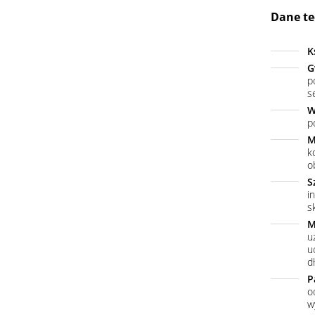
Dane te
K
G
p
s
W
p
M
k
o
S
i
s
M
u
u
dł
P
o
w