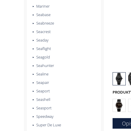
Mariner
Seabase
Seabreeze
Seacrest
Seaday
Seaflight
Seagold
Seahunter
Sealine
Seapair
Seaport
PRODUKTY 
Seashell
Seasport
Speedway
Opi
Super De Luxe