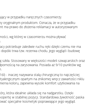
pujący w przypadku naręcznych czasomierzy.
ny oryginalnym produktom. Oznacza, że w przypadku
klient ma prawo do złożenia reklamacji w autoryzowanym
ności, wg której w czasomierzu można pływać
.
acy potrzebuje zaledwie ruchu ręki dzięki czemu nie ma
b dopóki trwa tzw. rezerwa chodu. Jego wygląd i budowę
aj szkła. Stosowany w większości modeli szwajcarskich oraz
dpornością na zarysowania. Posiada aż 9/10 punktów wg
m.
16l) - inaczej nazywana stalą chirurgiczną to najczęściej
tyalergicznym opartym na znikomej wręcz zawartości niklu
zmienia koloru, zapewnia wysoki komfort użytkowania na
óry, która idealnie układa się na nadgarstku. Dzięki
kopertę w stabilnej pozycji. Standardowa żywotność paska
ować specjalne kosmetyki poprawiające jego wygląd.