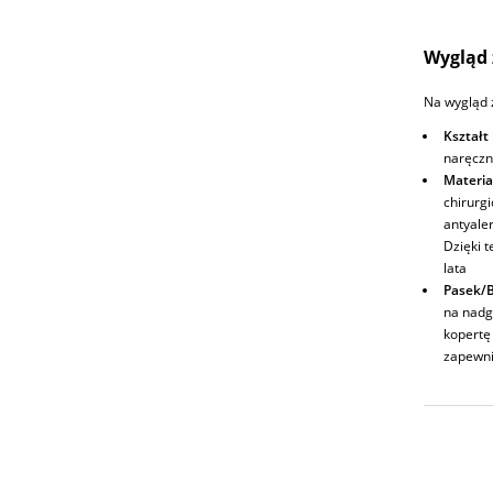
Wygląd 
Na wygląd 
Kształt
naręczn
Materia
chirurg
antyale
Dzięki t
lata
Pasek/B
na nadg
kopertę 
zapewni