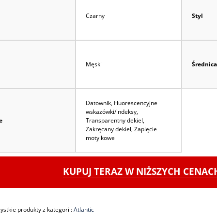
Czarny
Styl
Męski
Średnica
Datownik, Fluorescencyjne
wskazówki/indeksy,
e
Transparentny dekiel,
Zakręcany dekiel, Zapięcie
motylkowe
KUPUJ TERAZ W NIŻSZYCH CENA
stkie produkty z kategorii:
Atlantic