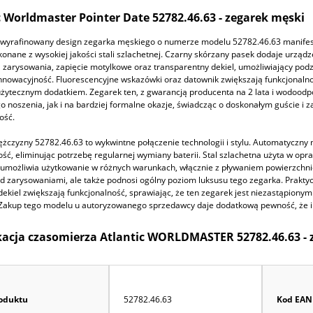
c Worldmaster Pointer Date 52782.46.63 - zegarek męski
i wyrafinowany design zegarka męskiego o numerze modelu 52782.46.63 manifestu
nane z wysokiej jakości stali szlachetnej. Czarny skórzany pasek dodaje urządzen
 zarysowania, zapięcie motylkowe oraz transparentny dekiel, umożliwiający pod
innowacyjność. Fluorescencyjne wskazówki oraz datownik zwiększają funkcjonalno
użytecznym dodatkiem. Zegarek ten, z gwarancją producenta na 2 lata i wodoodp
 noszenia, jak i na bardziej formalne okazje, świadcząc o doskonałym guście i z
ość.
żczyzny 52782.46.63 to wykwintne połączenie technologii i stylu. Automatyczn
ść, eliminując potrzebę regularnej wymiany baterii. Stal szlachetna użyta w op
umożliwia użytkowanie w różnych warunkach, włącznie z pływaniem powierzchnio
d zarysowaniami, ale także podnosi ogólny poziom luksusu tego zegarka. Praktyc
ekiel zwiększają funkcjonalność, sprawiając, że ten zegarek jest niezastąpion
Zakup tego modelu u autoryzowanego sprzedawcy daje dodatkową pewność, że inw
kacja czasomierza Atlantic WORLDMASTER 52782.46.63 - 
oduktu
52782.46.63
Kod EAN