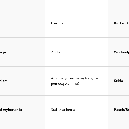
Ciemna
Kształt 
cja
2 lata
Wodoodp
Automatyczny (napędzany za
nizm
Szkło
pomocą wahnika)
ał wykonania
Stal szlachetna
Pasek/B