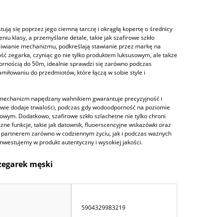
ją się poprzez jego ciemną tarczę i okrągłą kopertę o średnicy
iu klasy, a przemyślane detale, takie jak szafirowe szkło
ziwianie mechanizmu, podkreślają stawianie przez markę na
ść zegarka, czyniąc go nie tylko produktem luksusowym, ale także
ornością do 50m, idealnie sprawdzi się zarówno podczas
amiłowaniu do przedmiotów, które łączą w sobie style i
y mechanizm napędzany wahnikiem gwarantuje precyzyjność i
rawie dodaje trwalości, podczas gdy wodoodporność na poziomie
wym. Dodatkowo, szafirowe szkło szlachetne nie tylko chroni
zne funkcje, takie jak datownik, fluoerscencyjne wskazówki oraz
ym partnerem zarówno w codziennym życiu, jak i podczas ważnych
estujemy w produkt autentyczny i wysokiej jakości.
zegarek męski
5904329983219