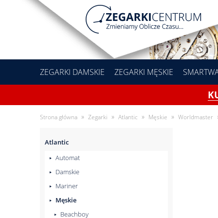
ZEGARKI DAMSKIE
ZEGARKI MĘSKIE
SMARTW
K
»
»
»
»
Strona główna
Zegarki
Atlantic
Męskie
Worldmaster
Atlantic
Automat
Damskie
Mariner
Męskie
Beachboy