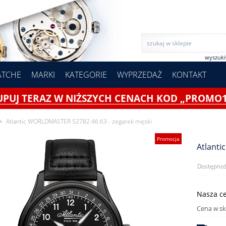
wyszuk
ATCHE
MARKI
KATEGORIE
WYPRZEDAŻ
KONTAKT
UPUJ TERAZ W NIŻSZYCH CENACH KOD „PROMO1
»
Atlantic WORLDMASTER 52782.46.63 - zegarek męski
Promocja
Atlanti
Dostępnoś
Nasza c
Cena w sk