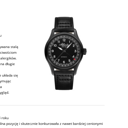
u
zywana stalą
aściwościom
alergików.
 na długie
e układa się
zymując
la
ygląd.
8 roku
ilna pozycję i skutecznie konkurowała z nawet bardziej cenionymi