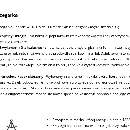
zegarka
zegarka Atlantic WORLDMASTER 52782.46.63 - zegarek męski składają się:
 koperty Okrągła
- Najbardziej popularny kształt koperty występujący w przypadk
ych czasomierzy.
ł wykonania Stal szlachetna
- stal szlachetna antyalergiczna (316l) - inaczej na
iczną to najczęściej używany przy produkcji zegarków materiał. Dzięki swoim wł
rgicznym opartym na znikomej wręcz zawartości niklu uczulać może zaledwie 5% 
emu, że nie rdzewieje i nie zmienia koloru, zapewnia wysoki komfort użytkowania
ransoleta Pasek skórzany
- Wykonany z naturalnej, miękkiej skóry, która idealni
arstku. Dzięki odpowiedniemu wyprofilowaniu przylega do ręki jednocześnie utr
w stabilnej pozycji. Standardowa żywotność paska wynosi 6-9 miesięcy, jednak d
enia długowieczności można stosować specjalne kosmetyki poprawiające jego w
Szwajcarska marka, której początki sięgają 188
Szczególnie popularna w Polsce, gdzie zyskała s