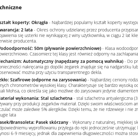
chniczne
ształt koperty: Okrągła
- Najbardziej popularny kształt koperty wystę
warancja: 2 lata
- Okres ochrony udzielanej przez producenta przypisa
ojawienia się usterki nie wynikającej z winy użytkownika, w ciągu 2 lat 
erwisie producenta.
odoodporność: 50m (pływanie powierzchniowe)
- Klasa wodoodpor
owierzchniowo. Czasomierz tej klasy jest również odporny na zachlapania
echanizm: Automatyczny (napędzany za pomocą wahnika)
- Do pr
onieczności nakręcania go dopóki zegarek znajduje się na nadgarstku lu
bserwować można przy użyciu transparentnego dekla.
zkło: Szafirowe (odporne na zarysowania)
- Najbardziej ceniony rodz
nnych chronometrów wysokiej klasy. Charakteryzuje się bardzo wysoką o
kali Mohsa, co określa się jako możliwe do zarysowani jedynie diamente
ateriał wykonania: Stal szlachetna
- stal szlachetna antyalergiczna (3
żywany przy produkcji zegarków materiał. Dzięki swoim właściwościom an
czulać może zaledwie 5% alergików. Dzięki temu, że nie rdzewieje i nie 
ugie lata
asek/Bransoleta: Pasek skórzany
- Wykonany z naturalnej, miękkiej sk
dpowiedniemu wyprofilowaniu przylega do ręki jednocześnie utrzymując 
ynosi 6-9 miesięcy, jednak dla zapewnienia długowieczności można stos