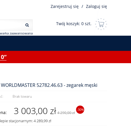
Zarejestruj się
/
Zaloguj się
Twój koszyk:
0
szt.
iwarka zaawansowana
0”
c WORLDMASTER 52782.46.63 - zegarek męski
ć:
Brak towaru
3 003,00 zł
-30%
ena:
4 290,00 zł
lepie stacjonarnym: 4 289,99 zł