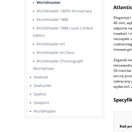
Worldmaster
Atlanti
Worldmaster 130TH Anniversary
Elegancja 
Worldmaster 1888
40 mm, wyko
Worldmaster 1888 Lusso Limited
odporne na
trwałość i 
Edition
niezwykle 
Worldmaster Art
codziennego
innowacyjn
Worldmaster Art Deco
Zegarek mę
Worldmaster Chronograph
niezawodno
Moonphase
50 metrów 
tarczę prze
Seabase
zakręcany d
Seahunter
wydarzeń. 
Sealine
Specyfi
Seasport
Worldmaster
Kod pr