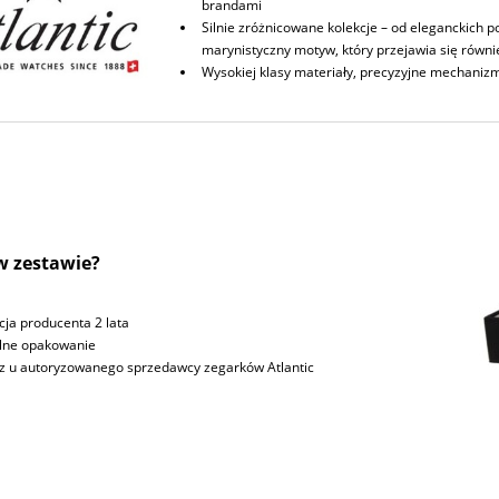
brandami
Silnie zróżnicowane kolekcje – od eleganckich
marynistyczny motyw, który przejawia się równi
Wysokiej klasy materiały, precyzyjne mechaniz
 w zestawie?
ja producenta 2 lata
lne opakowanie
z u autoryzowanego sprzedawcy zegarków Atlantic