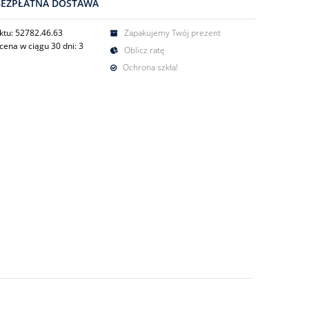
BEZPŁATNA DOSTAWA
ktu: 52782.46.63
Zapakujemy Twój prezent
cena w ciągu 30 dni:
3
Oblicz ratę
Ochrona szkła!