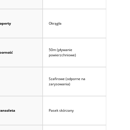
koperty
Okrągła
50m (pływanie
orność
powierzchniowe)
Szafirowe (odporne na
zarysowania)
ransoleta
Pasek skórzany