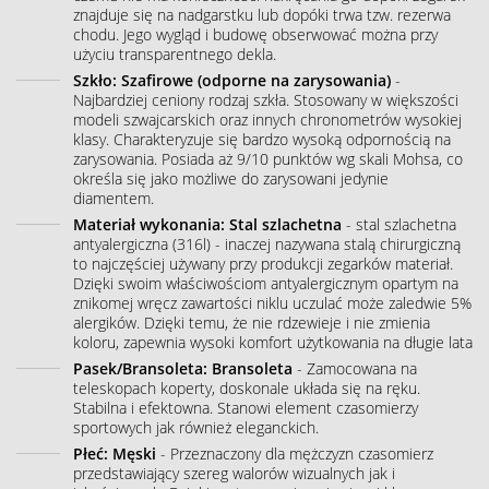
znajduje się na nadgarstku lub dopóki trwa tzw. rezerwa
chodu. Jego wygląd i budowę obserwować można przy
użyciu transparentnego dekla.
Szkło: Szafirowe (odporne na zarysowania)
-
Najbardziej ceniony rodzaj szkła. Stosowany w większości
modeli szwajcarskich oraz innych chronometrów wysokiej
klasy. Charakteryzuje się bardzo wysoką odpornością na
zarysowania. Posiada aż 9/10 punktów wg skali Mohsa, co
określa się jako możliwe do zarysowani jedynie
diamentem.
Materiał wykonania: Stal szlachetna
- stal szlachetna
antyalergiczna (316l) - inaczej nazywana stalą chirurgiczną
to najczęściej używany przy produkcji zegarków materiał.
Dzięki swoim właściwościom antyalergicznym opartym na
znikomej wręcz zawartości niklu uczulać może zaledwie 5%
alergików. Dzięki temu, że nie rdzewieje i nie zmienia
koloru, zapewnia wysoki komfort użytkowania na długie lata
Pasek/Bransoleta: Bransoleta
- Zamocowana na
teleskopach koperty, doskonale układa się na ręku.
Stabilna i efektowna. Stanowi element czasomierzy
sportowych jak również eleganckich.
Płeć: Męski
- Przeznaczony dla mężczyzn czasomierz
przedstawiający szereg walorów wizualnych jak i