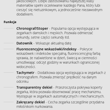
jakościowych. Dzięki zastosowaniu najwyższej klasy
materiałów spełni oczekiwanie każdego Pana, który lubi
cieszyć się nietuzinkowym, a jednocześnie niezawodnym
dodatkiem.
Funkcje
Chronograf/Stoper
- Popularna opcja występująca w
zegarkach damskich i męskich. Pozwala odmierzać
sekundy, setne części sekundy itd.
Datownik
- Wskazuje aktualną datę
Fluorescencyjne wskazówki/indeksy
- Pokrycie
wskazówek i indeksów specjalną, fluorescencyjną farbą
sprawia, że naświetlone w dzień, świecą w ciemności
umożliwiając odczyt godziny w warunkach ograniczonej
widoczności.
Tachymetr
- Dodatkowa opcja występująca w zegarkach z
chronografem. Pozwala zmierzyć prędkość na danym
odcinku
Transparentny dekiel
- Przezroczysta pokrywa koperty
zegarka, która pozwala obserwować pracę mechanizmu.
Występuje w zegarkach automatycznych i mechanicznych.
Zakręcany dekiel
- Cecha zegarka szczególnie przydatna
miłośnikom nurkowania.