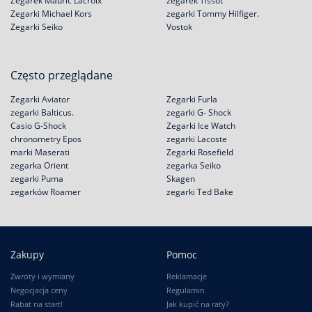
Zegarek Mauric Lacroix
zegarek Tissot
Zegarki Michael Kors
zegarki Tommy Hilfiger.
Zegarki Seiko
Vostok
Często przeglądane
Zegarki Aviator
Zegarki Furla
zegarki Balticus.
zegarki G- Shock
Casio G-Shock
Zegarki Ice Watch
chronometry Epos
zegarki Lacoste
marki Maserati
Zegarki Rosefield
zegarka Orient
zegarka Seiko
zegarki Puma
Skagen
zegarków Roamer
zegarki Ted Bake
Zakupy
Pomoc
Zwroty i wymiany
Reklamacje
Negocjacja ceny
Regulamin
Rabat na start!
Jak kupić na raty?