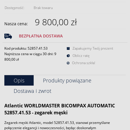
Dostępność:
Brak towaru
9 800,00 zł
Nasza cena:
BEZPŁATNA DOSTAWA
Kod produktu: 52857.41.53
Zapakujemy Twój prezent
Najniższa cena w ciągu 30 dni:
9
Oblicz ratę
800,00 zł
Ochrona szkła!
Opis
Produkty powiązane
Dostawa i zwrot
Atlantic WORLDMASTER BICOMPAX AUTOMATIC
52857.41.53 - zegarek męski
Zegarek męski Atlantic, model 52857.41.53, stanowi przemyślane
połączenie elegancji i nowoczesności, będąc doskonałym