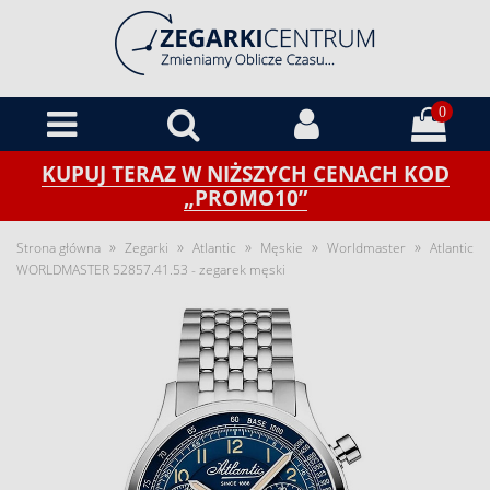
0
KUPUJ TERAZ W NIŻSZYCH CENACH KOD
„PROMO10”
»
»
»
»
»
Strona główna
Zegarki
Atlantic
Męskie
Worldmaster
Atlantic
WORLDMASTER 52857.41.53 - zegarek męski