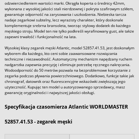
odzwierciedleniem wartości marki. Okrągła koperta o średnicy 42mm,
wykonana z wysokiej jakości stali nierdzewnej i pokryta szafirowym szkłem,
gwarantuje odporność na zarysowania i uszkodzenia. Niebieska tarcza
nadaje zegarkowi subtelny, lecz wyrazisty charakter, który doskonale
komplementuje srebrna bransoleta, tworząc stylowy dodatek do każdego
męskiego stroju. Model ten nie tylko podkreśli wyrafinowany gust, ale także
zapewni trwałość i funkcjonalność na lata.
Wysokiej klasy zegarek męski Atlantic, model 52857.41.53, jest doskonałym
wyborem dla każdego, kto ceni sobie zaawansowane rozwiązania
techniczne i niezawodność. Automatyczny mechanizm napędzany ruchem
nadgarstka zapewnia precyzję i eliminuje potrzebę ręcznego nakręcania.
Wodoodporność do 50 metrów pozwala na bezproblemowe korzystanie z
zegarka podczas pływania powierzchniowego. Dodatkowo, funkcje takie jak
chronograf, datownik oraz fluorescencyjne wskazówki zwiększają jego
użyteczność. Kupując ten model u autoryzowanego sprzedawcy, masz
gwarancję oryginalności i najwyższej jakości obsługi.
Specyfikacja czasomierza Atlantic WORLDMASTER
52857.41.53 - zegarek męski