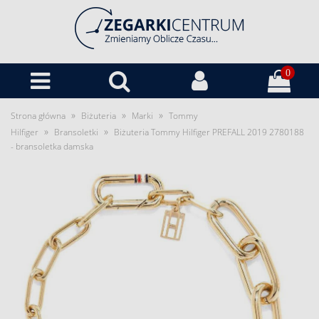
0
»
»
»
Strona główna
Biżuteria
Marki
Tommy
»
»
Hilfiger
Bransoletki
Biżuteria Tommy Hilfiger PREFALL 2019 2780188
- bransoletka damska