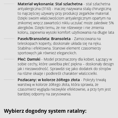
Materiał wykonania: Stal szlachetna
- stal szlachetna
antyalergiczna (316l) - inaczej nazywana stalą chirurgiczną
to najczęściej używany przy produkcji zegarków materiał.
Dzięki swoim właściwościom antyalergicznym opartym na
znikomej wręcz zawartości niklu uczulać może zaledwie 5%
alergików. Dzięki temu, że nie rdzewieje i nie zmienia
koloru, zapewnia wysoki komfort użytkowania na długie lata
Pasek/Bransoleta: Bransoleta
- Zamocowana na
teleskopach koperty, doskonale układa się na ręku.
Stabilna i efektowna. Stanowi element czasomierzy
sportowych jak również eleganckich.
Płeć: Damski
- Model przeznaczony dla kobiet. Łączący w
sobie cechy, które uwielbia płeć piękna – doskonały design
jak i niezawodność. Sprawdzi się jako dodatek do strojów
na różne okazje i podkreśli charakter właścicielki.
Pozłacany: w kolorze żółtego złota
- Pokryty trwałą
warstwą w kolorze żółtego złota, która sprawia, że
czasomierz wygląda niezwykle efektownie, a przy tym jest
bardziej odporny na zarysowania.
Wybierz dogodny system ratalny: