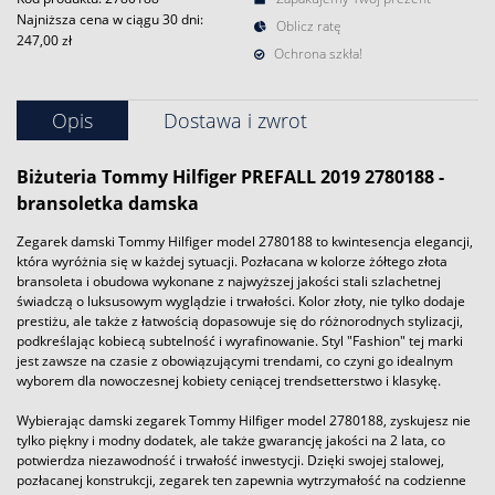
Najniższa cena w ciągu 30 dni:
Oblicz ratę
247,00 zł
Ochrona szkła!
Opis
Dostawa i zwrot
Biżuteria Tommy Hilfiger PREFALL 2019 2780188 -
bransoletka damska
Zegarek damski Tommy Hilfiger model 2780188 to kwintesencja elegancji,
która wyróżnia się w każdej sytuacji. Pozłacana w kolorze żółtego złota
bransoleta i obudowa wykonane z najwyższej jakości stali szlachetnej
świadczą o luksusowym wyglądzie i trwałości. Kolor złoty, nie tylko dodaje
prestiżu, ale także z łatwością dopasowuje się do różnorodnych stylizacji,
podkreślając kobiecą subtelność i wyrafinowanie. Styl "Fashion" tej marki
jest zawsze na czasie z obowiązującymi trendami, co czyni go idealnym
wyborem dla nowoczesnej kobiety ceniącej trendsetterstwo i klasykę.
Wybierając damski zegarek Tommy Hilfiger model 2780188, zyskujesz nie
tylko piękny i modny dodatek, ale także gwarancję jakości na 2 lata, co
potwierdza niezawodność i trwałość inwestycji. Dzięki swojej stalowej,
pozłacanej konstrukcji, zegarek ten zapewnia wytrzymałość na codzienne