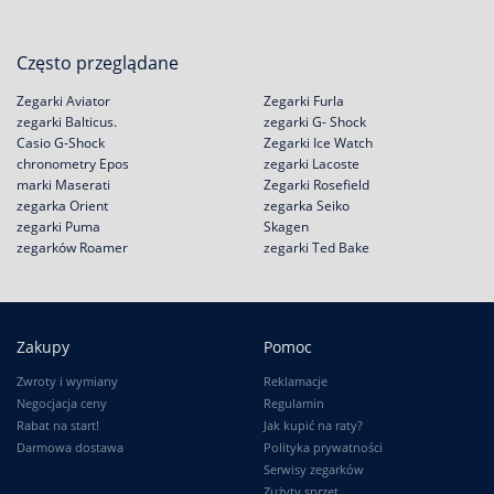
Często przeglądane
Zegarki Aviator
Zegarki Furla
zegarki Balticus.
zegarki G- Shock
Casio G-Shock
Zegarki Ice Watch
chronometry Epos
zegarki Lacoste
marki Maserati
Zegarki Rosefield
zegarka Orient
zegarka Seiko
zegarki Puma
Skagen
zegarków Roamer
zegarki Ted Bake
Zakupy
Pomoc
Zwroty i wymiany
Reklamacje
Negocjacja ceny
Regulamin
Rabat na start!
Jak kupić na raty?
Darmowa dostawa
Polityka prywatności
Serwisy zegarków
Zużyty sprzęt