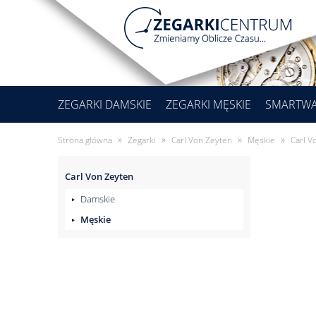
ZEGARKI DAMSKIE
ZEGARKI MĘSKIE
SMARTW
»
»
»
»
Strona główna
Zegarki
Carl Von Zeyten
Męskie
Carl V
Carl Von Zeyten
Damskie
Męskie