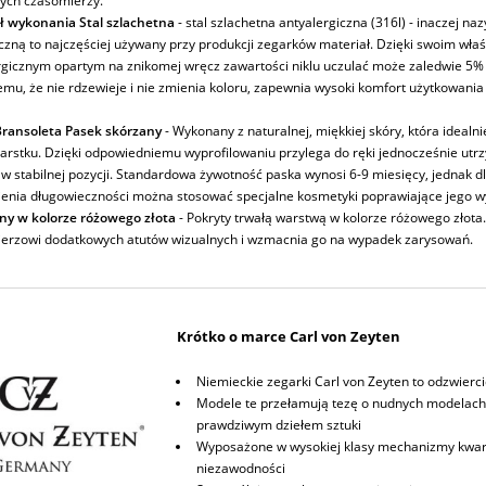
ych czasomierzy.
ł wykonania Stal szlachetna
- stal szlachetna antyalergiczna (316l) - inaczej na
iczną to najczęściej używany przy produkcji zegarków materiał. Dzięki swoim wł
rgicznym opartym na znikomej wręcz zawartości niklu uczulać może zaledwie 5% 
emu, że nie rdzewieje i nie zmienia koloru, zapewnia wysoki komfort użytkowania
ransoleta Pasek skórzany
- Wykonany z naturalnej, miękkiej skóry, która idealni
arstku. Dzięki odpowiedniemu wyprofilowaniu przylega do ręki jednocześnie utr
w stabilnej pozycji. Standardowa żywotność paska wynosi 6-9 miesięcy, jednak d
enia długowieczności można stosować specjalne kosmetyki poprawiające jego w
ny w kolorze różowego złota
- Pokryty trwałą warstwą w kolorze różowego złota
erzowi dodatkowych atutów wizualnych i wzmacnia go na wypadek zarysowań.
Krótko o marce Carl von Zeyten
Niemieckie zegarki Carl von Zeyten to odzwierci
Modele te przełamują tezę o nudnych modelach 
prawdziwym dziełem sztuki
Wyposażone w wysokiej klasy mechanizmy kwar
niezawodności