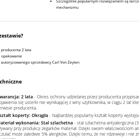
Szczególnie popularnym rozwiązaniem są tarcze 
mechanizmu
 zestawie?
producenta 2 lata
e opakowanie
u autoryzowanego sprzedawcy Carl Von Zeyten
chniczne
warancja: 2 lata
- Okres ochrony udzielanej przez producenta przypisa
ojawienia się usterki nie wynikającej z winy użytkownika, w ciągu 2 lat 
erwisie producenta.
ształt koperty: Okrągła
- Najbardziej popularny kształt koperty wystę
ateriał wykonania: Stal szlachetna
- stal szlachetna antyalergiczna (3
żywany przy produkcji zegarków materiał. Dzięki swoim właściwościom an
czulać może zaledwie 5% alergików. Dzięki temu, że nie rdzewieje i nie 