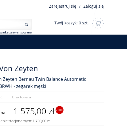
Zarejestruj się
/
Zaloguj się
Twój koszyk:
0
szt.
iwarka zaawansowana
 Von Zeyten
n Zeyten Bernau Twin Balance Automatic
3RWH - zegarek męski
ć:
Brak towaru
1 575,00 zł
-10%
ena:
lepie stacjonarnym: 1 750,00 zł