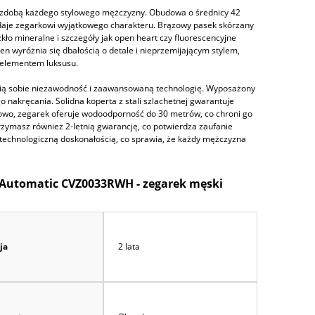
 ozdobą każdego stylowego mężczyzny. Obudowa o średnicy 42
nadaje zegarkowi wyjątkowego charakteru. Brązowy pasek skórzany
kło mineralne i szczegóły jak open heart czy fluorescencyjne
n wyróżnia się dbałością o detale i nieprzemijającym stylem,
m elementem luksusu.
nią sobie niezawodność i zaawansowaną technologię. Wyposażony
akręcania. Solidna koperta z stali szlachetnej gwarantuje
wo, zegarek oferuje wodoodporność do 30 metrów, co chroni go
ymasz również 2-letnią gwarancję, co potwierdza zaufanie
 technologiczną doskonałością, co sprawia, że każdy mężczyzna
e Automatic CVZ0033RWH - zegarek męski
ja
2 lata