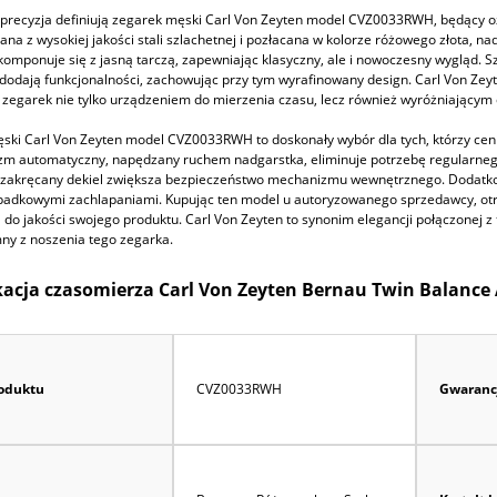
i precyzja definiują zegarek męski Carl Von Zeyten model CVZ0033RWH, będący
na z wysokiej jakości stali szlachetnej i pozłacana w kolorze różowego złota, 
omponuje się z jasną tarczą, zapewniając klasyczny, ale i nowoczesny wygląd. Sz
odają funkcjonalności, zachowując przy tym wyrafinowany design. Carl Von Zeyte
n zegarek nie tylko urządzeniem do mierzenia czasu, lecz również wyróżniający
ski Carl Von Zeyten model CVZ0033RWH to doskonały wybór dla tych, którzy ce
m automatyczny, napędzany ruchem nadgarstka, eliminuje potrzebę regularnego n
a zakręcany dekiel zwiększa bezpieczeństwo mechanizmu wewnętrznego. Dodatko
padkowymi zachlapaniami. Kupując ten model u autoryzowanego sprzedawcy, otrz
do jakości swojego produktu. Carl Von Zeyten to synonim elegancji połączonej z
ny z noszenia tego zegarka.
kacja czasomierza Carl Von Zeyten Bernau Twin Balanc
oduktu
CVZ0033RWH
Gwaranc