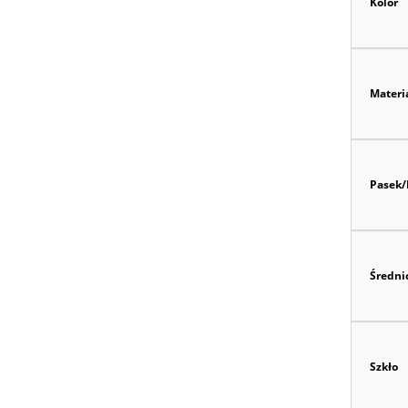
Kolor
Materi
Pasek/
Średni
Szkło