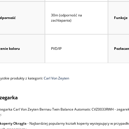
30m (odporność na
dporność
Funkcje
zachlapania)
enie koloru
PVD/IP
Pozłaca
stkie produkty z kategorii:
Carl Von Zeyten
zegarka
zegarka Carl Von Zeyten Bernau Twin Balance Automatic CVZ0033RWH - zegare
:
 koperty Okrągła
- Najbardziej popularny kształt koperty występujący w przypadk