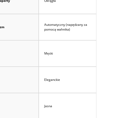
koperty
Okrągła
Automatyczny (napędzany za
izm
pomocą wahnika)
Męski
Eleganckie
Jasna