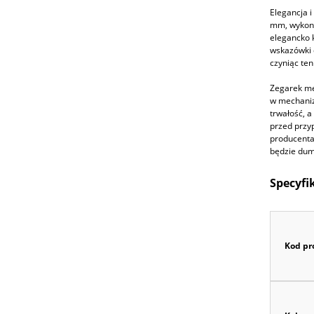
Elegancja 
mm, wykona
elegancko k
wskazówki d
czyniąc te
Zegarek mę
w mechaniz
trwałość, 
przed przy
producenta 
będzie dum
Specyfi
Kod pr