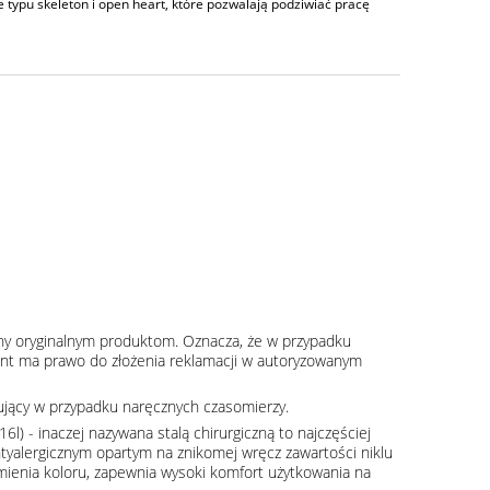
typu skeleton i open heart, które pozwalają podziwiać pracę
ny oryginalnym produktom. Oznacza, że w przypadku
klient ma prawo do złożenia reklamacji w autoryzowanym
pujący w przypadku naręcznych czasomierzy.
16l) - inaczej nazywana stalą chirurgiczną to najczęściej
tyalergicznym opartym na znikomej wręcz zawartości niklu
zmienia koloru, zapewnia wysoki komfort użytkowania na