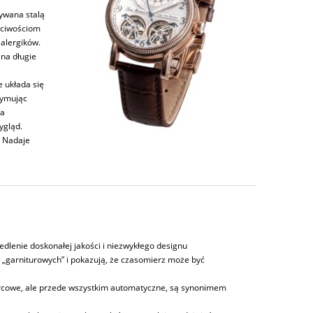
zywana stalą
aściwościom
alergików.
 na długie
e układa się
zymując
la
ygląd.
. Nadaje
edlenie doskonałej jakości i niezwykłego designu
„garniturowych” i pokazują, że czasomierz może być
cowe, ale przede wszystkim automatyczne, są synonimem