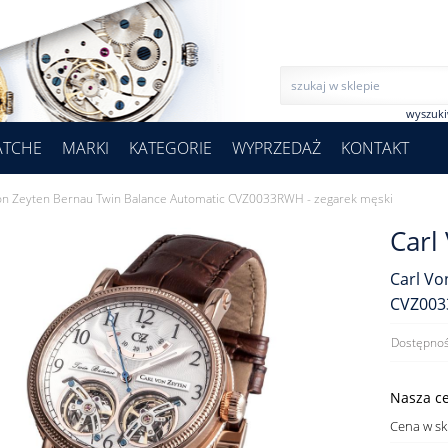
wyszuk
ATCHE
MARKI
KATEGORIE
WYPRZEDAŻ
KONTAKT
on Zeyten Bernau Twin Balance Automatic CVZ0033RWH - zegarek męski
Carl
Carl Vo
CVZ003
Dostępnoś
Nasza c
Cena w sk