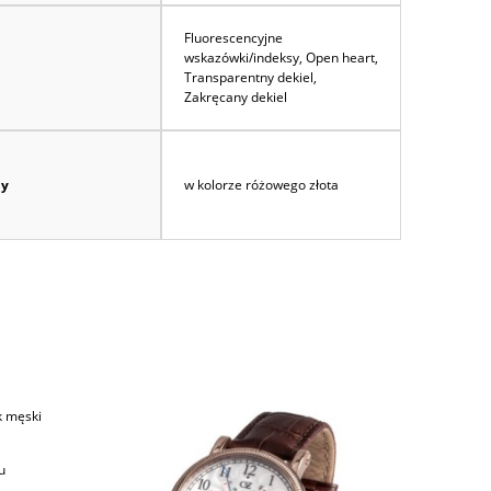
Fluorescencyjne
wskazówki/indeksy, Open heart,
Transparentny dekiel,
Zakręcany dekiel
ny
w kolorze różowego złota
k męski
u