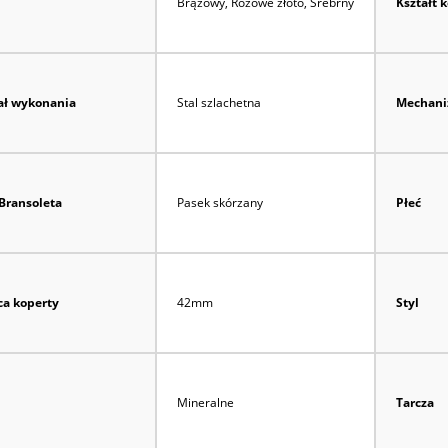
Brązowy, Różowe złoto, Srebrny
Kształt 
ał wykonania
Stal szlachetna
Mechan
Bransoleta
Pasek skórzany
Płeć
ca koperty
42mm
Styl
Mineralne
Tarcza