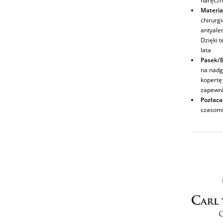
naręczn
Materia
chirurg
antyale
Dzięki t
lata
Pasek/B
na nadg
kopertę 
zapewni
Pozłaca
czasomi