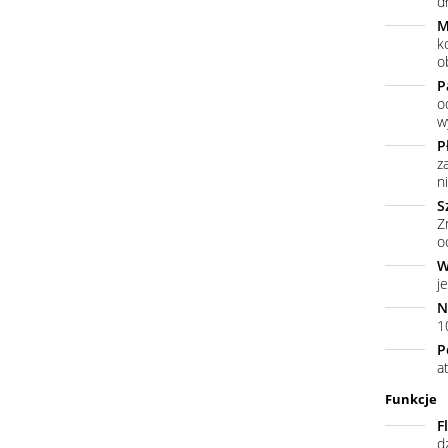
dł
M
k
o
P
o
w
P
z
n
S
Z
o
W
j
N
10
P
a
Funkcje
F
d