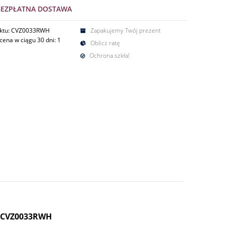
BEZPŁATNA DOSTAWA
uktu: CVZ0033RWH
Zapakujemy Twój prezent
cena w ciągu 30 dni:
1
Oblicz ratę
Ochrona szkła!
c CVZ0033RWH