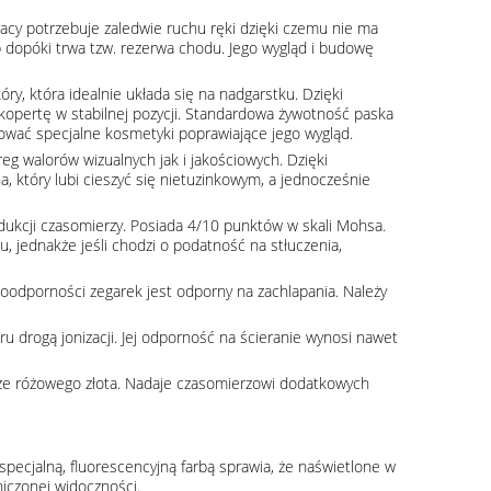
acy potrzebuje zaledwie ruchu ręki dzięki czemu nie ma
b dopóki trwa tzw. rezerwa chodu. Jego wygląd i budowę
óry, która idealnie układa się na nadgarstku. Dzięki
kopertę w stabilnej pozycji. Standardowa żywotność paska
ować specjalne kosmetyki poprawiające jego wygląd.
g walorów wizualnych jak i jakościowych. Dzięki
, który lubi cieszyć się nietuzinkowym, a jednocześnie
rodukcji czasomierzy. Posiada 4/10 punktów w skali Mohsa.
, jednakże jeśli chodzi o podatność na stłuczenia,
oodporności zegarek jest odporny na zachlapania. Należy
 drogą jonizacji. Jej odporność na ścieranie wynosi nawet
rze różowego złota. Nadaje czasomierzowi dodatkowych
pecjalną, fluorescencyjną farbą sprawia, że naświetlone w
iczonej widoczności.