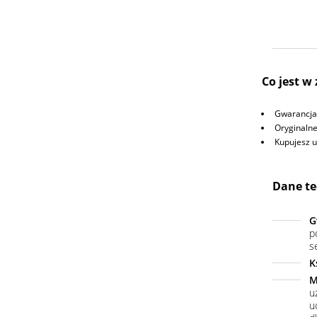
Co jest w
Gwarancja 
Oryginaln
Kupujesz 
Dane te
G
p
s
K
M
u
u