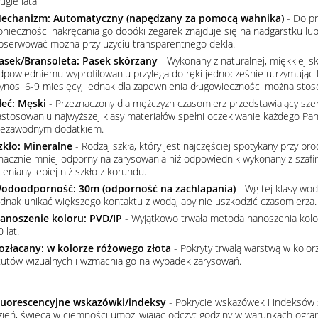
ugie lata
echanizm: Automatyczny (napędzany za pomocą wahnika)
- Do pr
onieczności nakręcania go dopóki zegarek znajduje się na nadgarstku lu
bserwować można przy użyciu transparentnego dekla.
asek/Bransoleta: Pasek skórzany
- Wykonany z naturalnej, miękkiej sk
dpowiedniemu wyprofilowaniu przylega do ręki jednocześnie utrzymując 
ynosi 6-9 miesięcy, jednak dla zapewnienia długowieczności można stos
łeć: Męski
- Przeznaczony dla mężczyzn czasomierz przedstawiający szere
astosowaniu najwyższej klasy materiałów spełni oczekiwanie każdego Pana
iezawodnym dodatkiem.
zkło: Mineralne
- Rodzaj szkła, który jest najczęściej spotykany przy p
nacznie mniej odporny na zarysowania niż odpowiednik wykonany z szafiru
ceniany lepiej niż szkło z korundu.
odoodporność: 30m (odporność na zachlapania)
- Wg tej klasy wod
ednak unikać większego kontaktu z wodą, aby nie uszkodzić czasomierza.
anoszenie koloru: PVD/IP
- Wyjątkowo trwała metoda nanoszenia koloru
 lat.
ozłacany: w kolorze różowego złota
- Pokryty trwałą warstwą w kolo
tutów wizualnych i wzmacnia go na wypadek zarysowań.
luorescencyjne wskazówki/indeksy
- Pokrycie wskazówek i indeksów s
zień, świecą w ciemności umożliwiając odczyt godziny w warunkach ogran