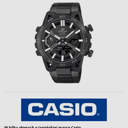
W kilku słowach o Japońskiej marce Casio