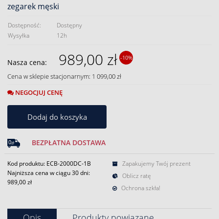
zegarek męski
Dostępność:
Dostępny
Wysyłka
12h
989,00 zł
-10%
Nasza cena:
Cena w sklepie stacjonarnym: 1 099,00 zł
NEGOCJUJ CENĘ
Dodaj do koszyka
BEZPŁATNA DOSTAWA
Kod produktu: ECB-2000DC-1B
Zapakujemy Twój prezent
Najniższa cena w ciągu 30 dni:
Oblicz ratę
989,00 zł
Ochrona szkła!
Opis
Produkty powiązane