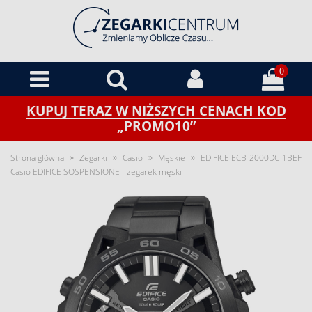
0
KUPUJ TERAZ W NIŻSZYCH CENACH KOD
„PROMO10”
»
»
»
»
Strona główna
Zegarki
Casio
Męskie
EDIFICE ECB-2000DC-1BEF
Casio EDIFICE SOSPENSIONE - zegarek męski