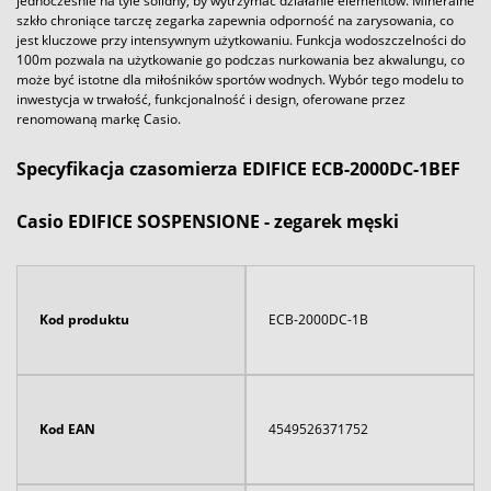
jednocześnie na tyle solidny, by wytrzymać działanie elementów. Mineralne
szkło chroniące tarczę zegarka zapewnia odporność na zarysowania, co
jest kluczowe przy intensywnym użytkowaniu. Funkcja wodoszczelności do
100m pozwala na użytkowanie go podczas nurkowania bez akwalungu, co
może być istotne dla miłośników sportów wodnych. Wybór tego modelu to
inwestycja w trwałość, funkcjonalność i design, oferowane przez
renomowaną markę Casio.
Specyfikacja czasomierza EDIFICE ECB-2000DC-1BEF
Casio EDIFICE SOSPENSIONE - zegarek męski
Kod produktu
ECB-2000DC-1B
Kod EAN
4549526371752