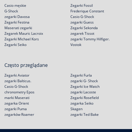
Casio męskie
Zegarki Fossil
G-Shock
Frederique Constant
zegarki Davosa
Casio G-Shock
Zegarki Festina
zegarki Guess
Maserati zegarki
Zegarki Sekonda
Zegarek Mauric Lacroix
zegarek Tissot
Zegarki Michael Kors
zegarki Tommy Hilfiger.
Zegarki Seiko
Vostok
Często przeglądane
Zegarki Aviator
Zegarki Furla
zegarki Balticus.
zegarki G- Shock
Casio G-Shock
Zegarki Ice Watch
chronometry Epos
zegarki Lacoste
marki Maserati
Zegarki Rosefield
zegarka Orient
zegarka Seiko
zegarki Puma
Skagen
zegarków Roamer
zegarki Ted Bake