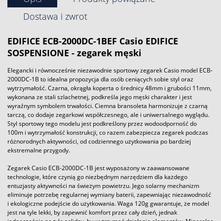
Dostawa i zwrot
EDIFICE ECB-2000DC-1BEF Casio EDIFICE
SOSPENSIONE - zegarek męski
Elegancki i równocześnie niezawodnie sportowy zegarek Casio model ECB-
2000DC-1B to idealna propozycja dla osób ceniących sobie styl oraz
wytrzymałość. Czarna, okrągła koperta o średnicy 48mm i grubości 11mm,
wykonana ze stali szlachetnej, podkreśla jego męski charakter i jest
wyraźnym symbolem trwałości. Ciemna bransoleta harmonizuje z czarną
tarczą, co dodaje zegarkowi współczesnego, ale i uniwersalnego wyglądu.
Styl sportowy tego modelu jest podkreślony przez wodoodporność do
100m i wytrzymałość konstrukcji, co razem zabezpiecza zegarek podczas
różnorodnych aktywności, od codziennego użytkowania po bardziej
ekstremalne przygody.
Zegarek Casio ECB-2000DC-1B jest wyposażony w zaawansowane
technologie, które czynią go niezbędnym narzędziem dla każdego
entuzjasty aktywności na świeżym powietrzu. Jego solarny mechanizm
eliminuje potrzebę regularnej wymiany baterii, zapewniając niezawodność
i ekologiczne podejście do użytkowania. Waga 120g gwarantuje, że model
jest na tyle lekki, by zapewnić komfort przez cały dzień, jednak