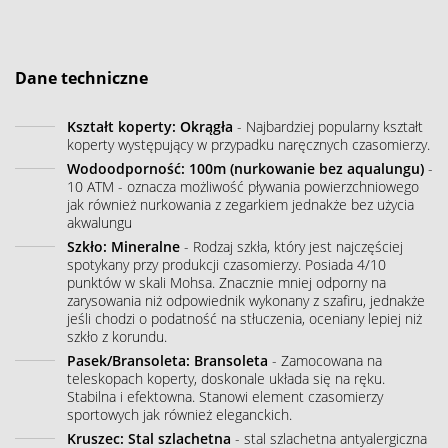
Dane techniczne
Kształt koperty: Okrągła
- Najbardziej popularny kształt
koperty występujący w przypadku naręcznych czasomierzy.
Wodoodporność: 100m (nurkowanie bez aqualungu)
-
10 ATM - oznacza możliwość pływania powierzchniowego
jak również nurkowania z zegarkiem jednakże bez użycia
akwalungu
Szkło: Mineralne
- Rodzaj szkła, który jest najczęściej
spotykany przy produkcji czasomierzy. Posiada 4/10
punktów w skali Mohsa. Znacznie mniej odporny na
zarysowania niż odpowiednik wykonany z szafiru, jednakże
jeśli chodzi o podatność na stłuczenia, oceniany lepiej niż
szkło z korundu.
Pasek/Bransoleta: Bransoleta
- Zamocowana na
teleskopach koperty, doskonale układa się na ręku.
Stabilna i efektowna. Stanowi element czasomierzy
sportowych jak również eleganckich.
Kruszec: Stal szlachetna
- stal szlachetna antyalergiczna