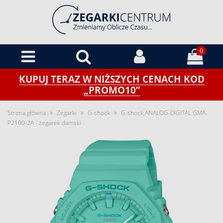
0
KUPUJ TERAZ W NIŻSZYCH CENACH KOD
„PROMO10”
»
»
»
Strona główna
Zegarki
G-shock
G-shock ANALOG-DIGITAL GMA-
P2100-2A - zegarek damski