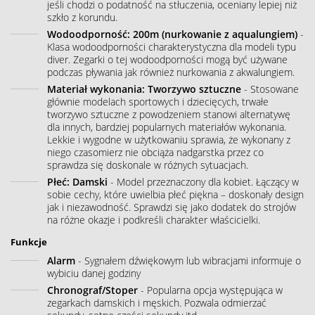
jeśli chodzi o podatność na stłuczenia, oceniany lepiej niż
szkło z korundu.
Wodoodporność: 200m (nurkowanie z aqualungiem)
-
Klasa wodoodporności charakterystyczna dla modeli typu
diver. Zegarki o tej wodoodporności mogą być używane
podczas pływania jak również nurkowania z akwalungiem.
Materiał wykonania: Tworzywo sztuczne
- Stosowane
głównie modelach sportowych i dziecięcych, trwałe
tworzywo sztuczne z powodzeniem stanowi alternatywę
dla innych, bardziej popularnych materiałów wykonania.
Lekkie i wygodne w użytkowaniu sprawia, że wykonany z
niego czasomierz nie obciąża nadgarstka przez co
sprawdza się doskonale w różnych sytuacjach.
Płeć: Damski
- Model przeznaczony dla kobiet. Łączący w
sobie cechy, które uwielbia płeć piękna – doskonały design
jak i niezawodność. Sprawdzi się jako dodatek do strojów
na różne okazje i podkreśli charakter właścicielki.
Funkcje
Alarm
- Sygnałem dźwiękowym lub wibracjami informuje o
wybiciu danej godziny
Chronograf/Stoper
- Popularna opcja występująca w
zegarkach damskich i męskich. Pozwala odmierzać