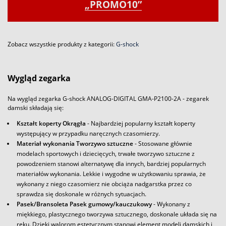
„PROMO10”
Zobacz wszystkie produkty z kategorii:
G-shock
Wygląd zegarka
Na wygląd zegarka G-shock ANALOG-DIGITAL GMA-P2100-2A - zegarek
damski składają się:
Kształt koperty Okrągła
- Najbardziej popularny kształt koperty
występujący w przypadku naręcznych czasomierzy.
Materiał wykonania Tworzywo sztuczne
- Stosowane głównie
modelach sportowych i dziecięcych, trwałe tworzywo sztuczne z
powodzeniem stanowi alternatywę dla innych, bardziej popularnych
materiałów wykonania. Lekkie i wygodne w użytkowaniu sprawia, że
wykonany z niego czasomierz nie obciąża nadgarstka przez co
sprawdza się doskonale w różnych sytuacjach.
Pasek/Bransoleta Pasek gumowy/kauczukowy
- Wykonany z
miękkiego, plastycznego tworzywa sztucznego, doskonale układa się na
ręku. Dzięki walorom estetycznym stanowi element modeli damskich i