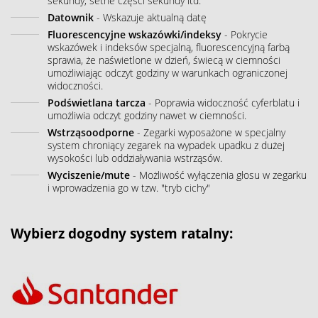
sekundy, setne części sekundy itd.
Datownik
- Wskazuje aktualną datę
Fluorescencyjne wskazówki/indeksy
- Pokrycie
wskazówek i indeksów specjalną, fluorescencyjną farbą
sprawia, że naświetlone w dzień, świecą w ciemności
umożliwiając odczyt godziny w warunkach ograniczonej
widoczności.
Podświetlana tarcza
- Poprawia widoczność cyferblatu i
umożliwia odczyt godziny nawet w ciemności.
Wstrząsoodporne
- Zegarki wyposażone w specjalny
system chroniący zegarek na wypadek upadku z dużej
wysokości lub oddziaływania wstrząsów.
Wyciszenie/mute
- Możliwość wyłączenia głosu w zegarku
i wprowadzenia go w tzw. "tryb cichy"
Wybierz dogodny system ratalny: