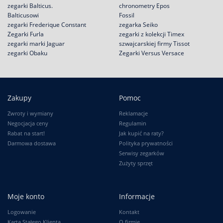
zegarki Balticus.
chronometry Epos
Balticusowi
Fossil
zegarki Frederique Constant
zegarka Seiko
Zegarki Furla
zegarki z kolekcji Timex
zegarki marki Jaguar
szwajcarskiej firmy Tissot
zegarki Obaku
Zegarki Versus Versace
Zakupy
Pomoc
Zwroty i wymiany
Reklamacje
Negocjacja ceny
Regulamin
Rabat na start!
Jak kupić na raty?
Darmowa dostawa
Polityka prywatności
Serwisy zegarków
Zużyty sprzęt
Moje konto
Informacje
Logowanie
Kontakt
Karta Stałego Klienta
O firmie