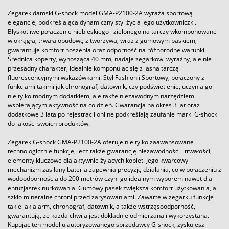
Zegarek damski G-shock model GMA-P2100-2A wyraża sportową
elegancję, podkreślającą dynamiczny styl życia jego użytkowniczki.
Błyskotliwe połączenie niebieskiego i zielonego na tarczy wkomponowane
w okrągłą, trwałą obudowę z tworzywa, wraz z gumowym paskiem,
gwarantuje komfort noszenia oraz odporność na różnorodne warunki.
Średnica koperty, wynosząca 40 mm, nadaje zegarkowi wyraźny, ale nie
przesadny charakter, idealnie komponując się z jasną tarczą i
fluorescencyjnymi wskazówkami. Styl Fashion i Sportowy, połączony z
funkcjami takimi jak chronograf, datownik, czy podświetlenie, uczynią go
nie tylko modnym dodatkiem, ale także niezawodnym narzędziem
wspierającym aktywność na co dzień. Gwarancja na okres 3 lat oraz
dodatkowe 3 lata po rejestracji online podkreślają zaufanie marki G-shock
do jakości swoich produktów.
Zegarek G-shock GMA-P2100-2A oferuje nie tylko zaawansowane
technologicznie funkcje, lecz także gwarancję niezawodności i trwałości,
elementy kluczowe dla aktywnie żyjących kobiet. Jego kwarcowy
mechanizm zasilany baterią zapewnia precyzję działania, co w połączeniu z
wodoodpornością do 200 metrów czyni go idealnym wyborem nawet dla
entuzjastek nurkowania. Gumowy pasek zwiększa komfort użytkowania, a
szkło mineralne chroni przed zarysowaniami. Zawarte w zegarku funkcje
takie jak alarm, chronograf, datownik, a także wstrząsoodporność,
gwarantują, że każda chwila jest dokładnie odmierzana i wykorzystana.
Kupując ten model u autoryzowanego sprzedawcy G-shock, zyskujesz