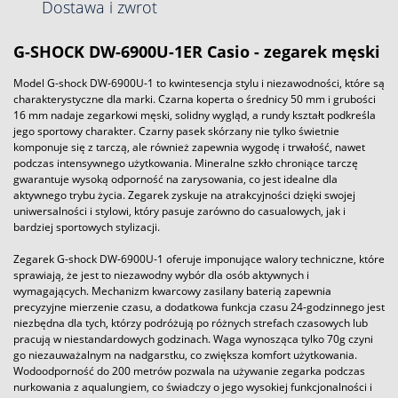
Dostawa i zwrot
G-SHOCK DW-6900U-1ER Casio - zegarek męski
Model G-shock DW-6900U-1 to kwintesencja stylu i niezawodności, które są
charakterystyczne dla marki. Czarna koperta o średnicy 50 mm i grubości
16 mm nadaje zegarkowi męski, solidny wygląd, a rundy kształt podkreśla
jego sportowy charakter. Czarny pasek skórzany nie tylko świetnie
komponuje się z tarczą, ale również zapewnia wygodę i trwałość, nawet
podczas intensywnego użytkowania. Mineralne szkło chroniące tarczę
gwarantuje wysoką odporność na zarysowania, co jest idealne dla
aktywnego trybu życia. Zegarek zyskuje na atrakcyjności dzięki swojej
uniwersalności i stylowi, który pasuje zarówno do casualowych, jak i
bardziej sportowych stylizacji.
Zegarek G-shock DW-6900U-1 oferuje imponujące walory techniczne, które
sprawiają, że jest to niezawodny wybór dla osób aktywnych i
wymagających. Mechanizm kwarcowy zasilany baterią zapewnia
precyzyjne mierzenie czasu, a dodatkowa funkcja czasu 24-godzinnego jest
niezbędna dla tych, którzy podróżują po różnych strefach czasowych lub
pracują w niestandardowych godzinach. Waga wynosząca tylko 70g czyni
go niezauważalnym na nadgarstku, co zwiększa komfort użytkowania.
Wodoodporność do 200 metrów pozwala na używanie zegarka podczas
nurkowania z aqualungiem, co świadczy o jego wysokiej funkcjonalności i