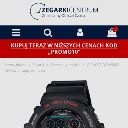
0
KUPUJ TERAZ W NIŻSZYCH CENACH KOD
„PROMO10”
»
»
»
»
Strona główna
Zegarki
G-shock
Męskie
G-SHOCK DW-6900U-
1ER Casio - zegarek męski