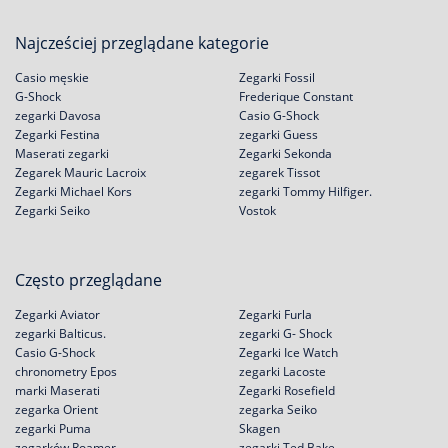
Najcześciej przeglądane kategorie
Casio męskie
Zegarki Fossil
G-Shock
Frederique Constant
zegarki Davosa
Casio G-Shock
Zegarki Festina
zegarki Guess
Maserati zegarki
Zegarki Sekonda
Zegarek Mauric Lacroix
zegarek Tissot
Zegarki Michael Kors
zegarki Tommy Hilfiger.
Zegarki Seiko
Vostok
Często przeglądane
Zegarki Aviator
Zegarki Furla
zegarki Balticus.
zegarki G- Shock
Casio G-Shock
Zegarki Ice Watch
chronometry Epos
zegarki Lacoste
marki Maserati
Zegarki Rosefield
zegarka Orient
zegarka Seiko
zegarki Puma
Skagen
zegarków Roamer
zegarki Ted Bake