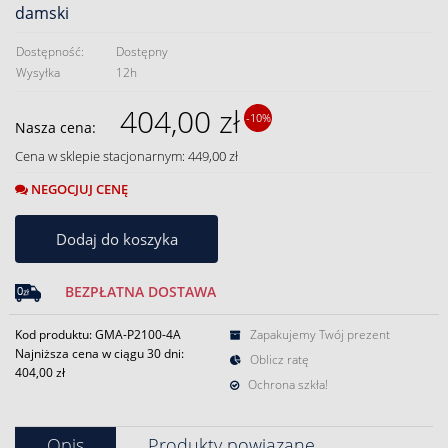
damski
Dostępność:
Dostępny
Wysyłka
12h
404,00 zł
-10%
Nasza cena:
Cena w sklepie stacjonarnym: 449,00 zł
NEGOCJUJ CENĘ
Dodaj do koszyka
BEZPŁATNA DOSTAWA
Kod produktu: GMA-P2100-4A
Zapakujemy Twój prezent
Najniższa cena w ciągu 30 dni:
Oblicz ratę
404,00 zł
Ochrona szkła!
Opis
Produkty powiązane