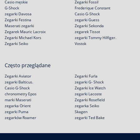
Casio męskie
Zegarki Fossil
G-Shock
Frederique Constant
zegarki Davosa
Casio G-Shock
Zegarki Festina
zegarki Guess
Maserati zegarki
Zegarki Sekonda
Zegarek Mauric Lacroix
zegarek Tissot
Zegarki Michael Kors
zegarki Tommy Hilfiger.
Zegarki Seiko
Vostok
Często przeglądane
Zegarki Aviator
Zegarki Furla
zegarki Balticus.
zegarki G- Shock
Casio G-Shock
Zegarki Ice Watch
chronometry Epos
zegarki Lacoste
marki Maserati
Zegarki Rosefield
zegarka Orient
zegarka Seiko
zegarki Puma
Skagen
zegarków Roamer
zegarki Ted Bake