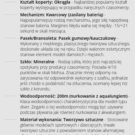
Kształt koperty: Okrągła
- Najbardziej popularny kształt
koperty występujący w przypadku naręcznych czasomierzy.
Mechanizm: Kwarcowy (zasilany baterią)
-
Najpopularniejszy rodzaj mechanizmu, jego siłę napędową
stanowi bateria. Margines błędu waha się między -15/+21
sekund w skali miesiąca.
Pasek/Bransoleta: Pasek gumowy/kauczukowy
-
Wykonany z miękkiego, plastycznego tworzywa sztucznego,
doskonale układa się na ręku. Dzięki walorom estetycznym
stanowi element modeli damskich i męskich.
Szkło: Mineralne
- Rodzaj szkła, który jest najczęściej
spotykany przy produkcji czasomierzy. Posiada 4/10
punktów w skali Mohsa. Znacznie mniej odporny na
zarysowania niż odpowiednik wykonany z szafiru, jednakże
jeśli chodzi o podatność na stłuczenia, oceniany lepiej niż
szkło z korundu.
Wodoodporność: 200m (nurkowanie z aqualungiem)
-
Klasa wodoodporności charakterystyczna dla modeli typu
diver. Zegarki o tej wodoodporności mogą być używane
podczas pływania jak również nurkowania z akwalungiem.
Materiał wykonania: Tworzywo sztuczne
- Stosowane
głównie modelach sportowych i dziecięcych, trwałe
tworzywo sztuczne z powodzeniem stanowi alternatywę