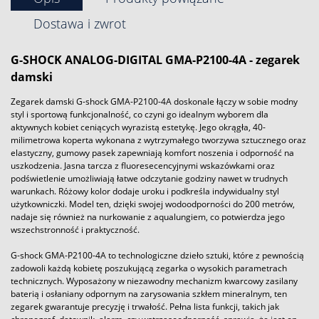
Dostawa i zwrot
G-SHOCK ANALOG-DIGITAL GMA-P2100-4A - zegarek
damski
Zegarek damski G-shock GMA-P2100-4A doskonale łączy w sobie modny
styl i sportową funkcjonalność, co czyni go idealnym wyborem dla
aktywnych kobiet ceniących wyrazistą estetykę. Jego okrągła, 40-
milimetrowa koperta wykonana z wytrzymałego tworzywa sztucznego oraz
elastyczny, gumowy pasek zapewniają komfort noszenia i odporność na
uszkodzenia. Jasna tarcza z fluoresecencyjnymi wskazówkami oraz
podświetlenie umożliwiają łatwe odczytanie godziny nawet w trudnych
warunkach. Różowy kolor dodaje uroku i podkreśla indywidualny styl
użytkowniczki. Model ten, dzięki swojej wodoodporności do 200 metrów,
nadaje się również na nurkowanie z aqualungiem, co potwierdza jego
wszechstronność i praktyczność.
G-shock GMA-P2100-4A to technologiczne dzieło sztuki, które z pewnością
zadowoli każdą kobietę poszukującą zegarka o wysokich parametrach
technicznych. Wyposażony w niezawodny mechanizm kwarcowy zasilany
baterią i osłaniany odpornym na zarysowania szkłem mineralnym, ten
zegarek gwarantuje precyzję i trwałość. Pełna lista funkcji, takich jak