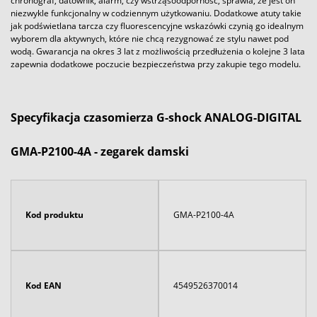
chronograf, datownik, alarm, czy wstrząsoodporność, sprawia, że jest on
niezwykle funkcjonalny w codziennym użytkowaniu. Dodatkowe atuty takie
jak podświetlana tarcza czy fluorescencyjne wskazówki czynią go idealnym
wyborem dla aktywnych, które nie chcą rezygnować ze stylu nawet pod
wodą. Gwarancja na okres 3 lat z możliwością przedłużenia o kolejne 3 lata
zapewnia dodatkowe poczucie bezpieczeństwa przy zakupie tego modelu.
Specyfikacja czasomierza G-shock ANALOG-DIGITAL
GMA-P2100-4A - zegarek damski
Kod produktu
GMA-P2100-4A
Kod EAN
4549526370014