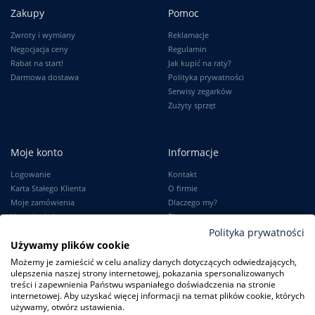
Zakupy
Pomoc
Zwroty i wymiany
Reklamacje
Negocjacja ceny
Regulamin
Rabat na start!
Jak kupić na raty?
Darmowa dostawa
Polityka prywatności
Serwisy zegarków
Zużyty sprzęt
Moje konto
Informacje
Logowanie
Kontakt
Karta Stałego Klienta
O firmie
Moje zamówienia
Dlaczego my?
Ustawienia konta
Blog
Słownik
Polityka prywatności
Używamy plików cookie
Leksykon zegarków
Możemy je zamieścić w celu analizy danych dotyczących odwiedzających,
ulepszenia naszej strony internetowej, pokazania spersonalizowanych
treści i zapewnienia Państwu wspaniałego doświadczenia na stronie
internetowej. Aby uzyskać więcej informacji na temat plików cookie, których
używamy, otwórz ustawienia.
ZegarkiCentrum.pl
| ul. Derdowskiego 8A/1 80-319 Gdańsk
| Tel.:
+48