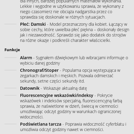
dla innych, bardziej popularnych materiałów wykonania.
Lekkie i wygodne w użytkowaniu sprawia, że wykonany z
niego czasomierz nie obciąża nadgarstka przez co
sprawdza się doskonale w różnych sytuacjach.
Płeć: Damski
- Model przeznaczony dla kobiet. Łączący w
sobie cechy, które uwielbia płeć piękna – doskonały design
jak i niezawodność. Sprawdzi się jako dodatek do strojów
na różne okazje i podkreśli charakter właścicielki.
Funkcje
Alarm
- Sygnałem dźwiękowym lub wibracjami informuje o
wybiciu danej godziny
Chronograf/Stoper
- Popularna opcja występująca w
zegarkach damskich i męskich. Pozwala odmierzać
sekundy, setne części sekundy itd.
Datownik
- Wskazuje aktualną datę
Fluorescencyjne wskazówki/indeksy
- Pokrycie
wskazówek i indeksów specjalną, fluorescencyjną farbą
sprawia, że naświetlone w dzień, świecą w ciemności
umożliwiając odczyt godziny w warunkach ograniczonej
widoczności.
Podświetlana tarcza
- Poprawia widoczność cyferblatu i
umożliwia odczyt godziny nawet w ciemności.