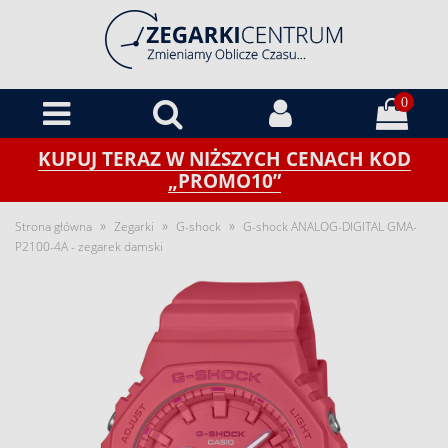
0
KUPUJ TERAZ W NIŻSZYCH CENACH KOD
„PROMO10”
»
»
»
Strona główna
Zegarki
G-shock
G-shock ANALOG-DIGITAL GMA-
P2100-4A - zegarek damski