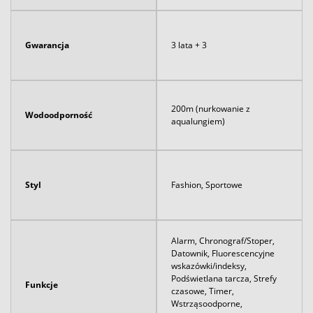
Gwarancja
3 lata + 3
200m (nurkowanie z
Wodoodporność
aqualungiem)
Styl
Fashion, Sportowe
Alarm, Chronograf/Stoper,
Datownik, Fluorescencyjne
wskazówki/indeksy,
Podświetlana tarcza, Strefy
Funkcje
czasowe, Timer,
Wstrząsoodporne,