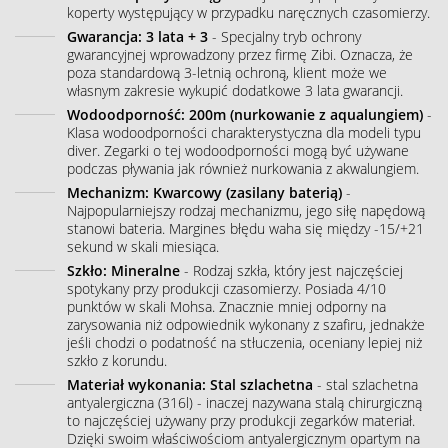
koperty występujący w przypadku naręcznych czasomierzy.
Gwarancja: 3 lata + 3
- Specjalny tryb ochrony
gwarancyjnej wprowadzony przez firmę Zibi. Oznacza, że
poza standardową 3-letnią ochroną, klient może we
własnym zakresie wykupić dodatkowe 3 lata gwarancji.
Wodoodporność: 200m (nurkowanie z aqualungiem)
-
Klasa wodoodporności charakterystyczna dla modeli typu
diver. Zegarki o tej wodoodporności mogą być używane
podczas pływania jak również nurkowania z akwalungiem.
Mechanizm: Kwarcowy (zasilany baterią)
-
Najpopularniejszy rodzaj mechanizmu, jego siłę napędową
stanowi bateria. Margines błędu waha się między -15/+21
sekund w skali miesiąca.
Szkło: Mineralne
- Rodzaj szkła, który jest najczęściej
spotykany przy produkcji czasomierzy. Posiada 4/10
punktów w skali Mohsa. Znacznie mniej odporny na
zarysowania niż odpowiednik wykonany z szafiru, jednakże
jeśli chodzi o podatność na stłuczenia, oceniany lepiej niż
szkło z korundu.
Materiał wykonania: Stal szlachetna
- stal szlachetna
antyalergiczna (316l) - inaczej nazywana stalą chirurgiczną
to najczęściej używany przy produkcji zegarków materiał.
Dzięki swoim właściwościom antyalergicznym opartym na