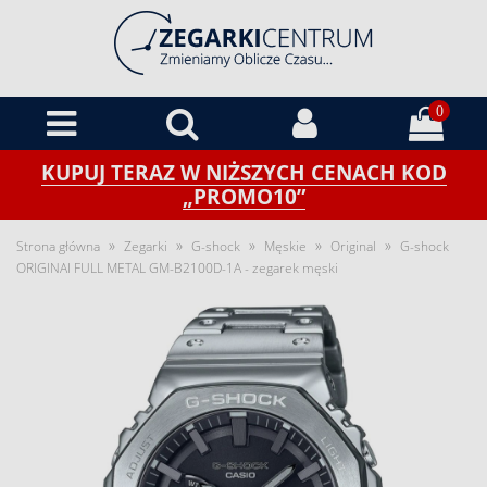
0
KUPUJ TERAZ W NIŻSZYCH CENACH KOD
„PROMO10”
»
»
»
»
»
Strona główna
Zegarki
G-shock
Męskie
Original
G-shock
ORIGINAl FULL METAL GM-B2100D-1A - zegarek męski