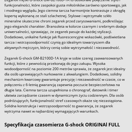
funkcjonalności, które zaspokoi gusta miłośników zarówno sportowego, jak
i modnego wyglądu. Jego ciemna tarcza harmonijnie kontrastuje z okrągłą
kopertą wykonaną ze stali szlachetnej. Stylowe i wytrzymałe szkło
mineralne skutecznie chroni zegarek przed zarysowaniami, podkreślając
jego elegancki charakter. Bransoleta w kolorze czarnym i srebrnym dodaje
uniwersalności, sprawiając, że zegarek pasuje do każdej stylizacji.
Dodatkowo, unikalne funkcje jak fluorescencyjne wskazówki, podświetlana
tarcza i wstrząsoodporność czynią go idealnym towarzyszem dla
aktywnych mężczyzn, którzy cenią sobie wytrzymałość i niezawodność.
Zegarek G-shock GM-B2100D-1A kryje w sobie szereg zaawansowanych
funkcji, które z pewnością przekonają do jego zakupu. Wysoka
wodoodporność na poziomie 200 metrów sprawia, że zegarek jest idealny
dla osób uprawiających nurkowanie z akwalungiem. Dodatkowo, solidny
mechanizm kwarcowy gwarantuje precyzję i niezawodność w czasie, co w
połączeniu z 6-letnią gwarancją zapewnia poczucie bezpieczeństwa na
długie lata. Ciemna tarcza uzupełniona o chronograf, datownik i timer
ułatwia zarządzanie czasem w dynamicznym życiu codziennym. Dla osób
podróżujących, funkcjonalność stref czasowych okaże się niezastąpiona.
Solidna konstrukcja i wstrząsoodporność to gwarancja, że zegarek
wytrzyma nawet w najbardziej wymagających warunkach.
Specyfikacja czasomierza G-shock ORIGINAl FULL