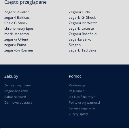
Często przeglądane
Zegarki Aviator
Zegarki Furla
zegarki Balticus.
zegarki G- Shock
Casio G-Shock
Zegarki Ice Watch
chronometry Epos
zegarki Lacoste
marki Maserati
Zegarki Rosefield
zegarka Orient
zegarka Seiko
zegarki Puma
Skagen
zegarków Roamer
zegarki Ted Bake
Zakupy
Pomoc
Zwroty i wymiany
Reklamacje
Negocjacja ceny
Regulamin
Rabat na start!
Jak kupić na raty?
Darmowa dostawa
Polityka prywatności
Serwisy zegarków
Zużyty sprzęt