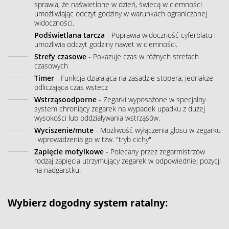
sprawia, że naświetlone w dzień, świecą w ciemności
umożliwiając odczyt godziny w warunkach ograniczonej
widoczności.
Podświetlana tarcza
- Poprawia widoczność cyferblatu i
umożliwia odczyt godziny nawet w ciemności.
Strefy czasowe
- Pokazuje czas w różnych strefach
czasowych
Timer
- Funkcja działająca na zasadzie stopera, jednakże
odliczająca czas wstecz
Wstrząsoodporne
- Zegarki wyposażone w specjalny
system chroniący zegarek na wypadek upadku z dużej
wysokości lub oddziaływania wstrząsów.
Wyciszenie/mute
- Możliwość wyłączenia głosu w zegarku
i wprowadzenia go w tzw. "tryb cichy"
Zapięcie motylkowe
- Polecany przez zegarmistrzów
rodzaj zapięcia utrzymujący zegarek w odpowiedniej pozycji
na nadgarstku.
Wybierz dogodny system ratalny: