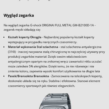
Wygląd zegarka
Na wygląd zegarka G-shock ORIGINAl FULL METAL GM-B2100D-1A -
zegarek męski składają się:
Kształt koperty Okrągła
- Najbardziej popularny kształt koperty
występujący w przypadku naręcznych czasomierzy.
Materiał wykonania Stal szlachetna
- stal szlachetna antyalergiczna
(316l) - inaczej nazywana stalą chirurgiczną to najczęściej używany przy
produkcji zegarków materiał. Dzięki swoim właściwościom
antyalergicznym opartym na znikomej wręcz zawartości niklu uczulać
może zaledwie 5% alergików. Dzięki temu, że nie rdzewieje i nie
zmienia koloru, zapewnia wysoki komfort użytkowania na długie lata
Pasek/Bransoleta Bransoleta
- Zamocowana na teleskopach koperty,
doskonale układa się na ręku. Stabilna i efektowna. Stanowi element
czasomierzy sportowych jak również eleganckich.