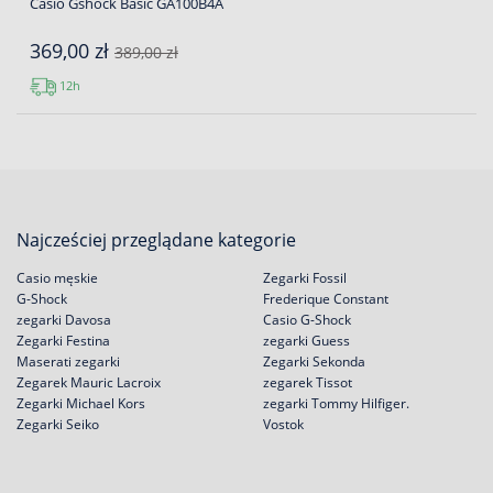
Casio Gshock Basic GA100B4A
369,00 zł
389,00 zł
12h
Najcześciej przeglądane kategorie
Casio męskie
Zegarki Fossil
G-Shock
Frederique Constant
zegarki Davosa
Casio G-Shock
Zegarki Festina
zegarki Guess
Maserati zegarki
Zegarki Sekonda
Zegarek Mauric Lacroix
zegarek Tissot
Zegarki Michael Kors
zegarki Tommy Hilfiger.
Zegarki Seiko
Vostok