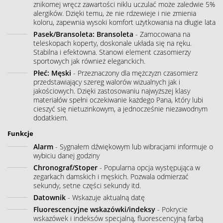
znikomej wręcz zawartości niklu uczulać może zaledwie 5%
alergików. Dzięki temu, że nie rdzewieje i nie zmienia
koloru, zapewnia wysoki komfort użytkowania na długie lata
Pasek/Bransoleta: Bransoleta
- Zamocowana na
teleskopach koperty, doskonale układa się na ręku.
Stabilna i efektowna. Stanowi element czasomierzy
sportowych jak również eleganckich.
Płeć: Męski
- Przeznaczony dla mężczyzn czasomierz
przedstawiający szereg walorów wizualnych jak i
jakościowych. Dzięki zastosowaniu najwyższej klasy
materiałów spełni oczekiwanie każdego Pana, który lubi
cieszyć się nietuzinkowym, a jednocześnie niezawodnym
dodatkiem.
Funkcje
Alarm
- Sygnałem dźwiękowym lub wibracjami informuje o
wybiciu danej godziny
Chronograf/Stoper
- Popularna opcja występująca w
zegarkach damskich i męskich. Pozwala odmierzać
sekundy, setne części sekundy itd.
Datownik
- Wskazuje aktualną datę
Fluorescencyjne wskazówki/indeksy
- Pokrycie
wskazówek i indeksów specjalną, fluorescencyjną farbą