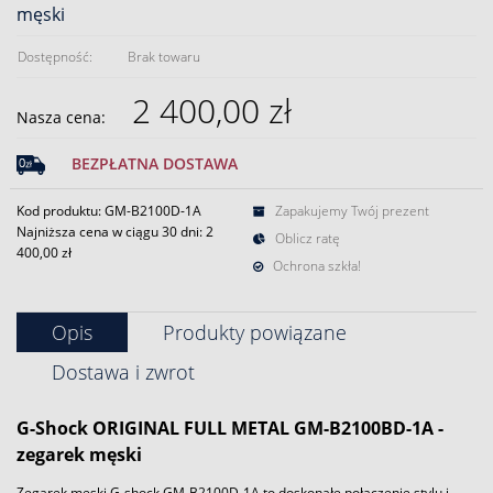
męski
Dostępność:
Brak towaru
2 400,00 zł
Nasza cena:
BEZPŁATNA DOSTAWA
Kod produktu: GM-B2100D-1A
Zapakujemy Twój prezent
Najniższa cena w ciągu 30 dni:
2
Oblicz ratę
400,00 zł
Ochrona szkła!
Opis
Produkty powiązane
Dostawa i zwrot
G-Shock ORIGINAL FULL METAL GM-B2100BD-1A
-
zegarek męski
Zegarek męski G-shock GM-B2100D-1A to doskonałe połączenie stylu i