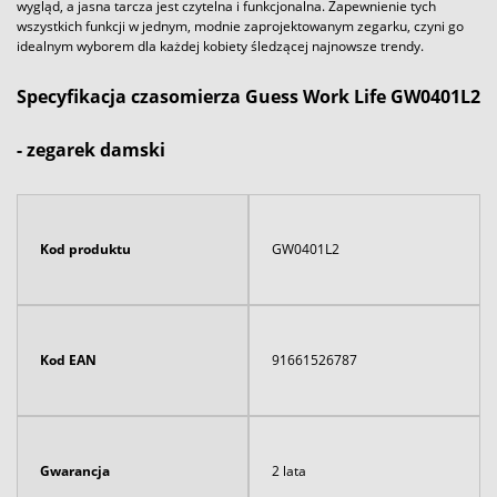
wygląd, a jasna tarcza jest czytelna i funkcjonalna. Zapewnienie tych
wszystkich funkcji w jednym, modnie zaprojektowanym zegarku, czyni go
idealnym wyborem dla każdej kobiety śledzącej najnowsze trendy.
Specyfikacja czasomierza Guess Work Life GW0401L2
- zegarek damski
Kod produktu
GW0401L2
Kod EAN
91661526787
Gwarancja
2 lata