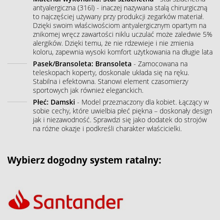
antyalergiczna (316l) - inaczej nazywana stalą chirurgiczną
to najczęściej używany przy produkcji zegarków materiał.
Dzięki swoim właściwościom antyalergicznym opartym na
znikomej wręcz zawartości niklu uczulać może zaledwie 5%
alergików. Dzięki temu, że nie rdzewieje i nie zmienia
koloru, zapewnia wysoki komfort użytkowania na długie lata
Pasek/Bransoleta: Bransoleta
- Zamocowana na
teleskopach koperty, doskonale układa się na ręku.
Stabilna i efektowna. Stanowi element czasomierzy
sportowych jak również eleganckich.
Płeć: Damski
- Model przeznaczony dla kobiet. Łączący w
sobie cechy, które uwielbia płeć piękna – doskonały design
jak i niezawodność. Sprawdzi się jako dodatek do strojów
na różne okazje i podkreśli charakter właścicielki.
Wybierz dogodny system ratalny: