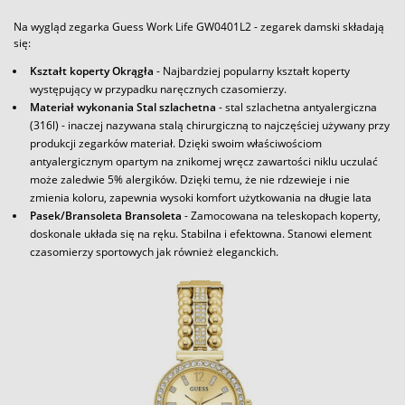
Na wygląd zegarka Guess Work Life GW0401L2 - zegarek damski składają
się:
Kształt koperty Okrągła
- Najbardziej popularny kształt koperty
występujący w przypadku naręcznych czasomierzy.
Materiał wykonania Stal szlachetna
- stal szlachetna antyalergiczna
(316l) - inaczej nazywana stalą chirurgiczną to najczęściej używany przy
produkcji zegarków materiał. Dzięki swoim właściwościom
antyalergicznym opartym na znikomej wręcz zawartości niklu uczulać
może zaledwie 5% alergików. Dzięki temu, że nie rdzewieje i nie
zmienia koloru, zapewnia wysoki komfort użytkowania na długie lata
Pasek/Bransoleta Bransoleta
- Zamocowana na teleskopach koperty,
doskonale układa się na ręku. Stabilna i efektowna. Stanowi element
czasomierzy sportowych jak również eleganckich.