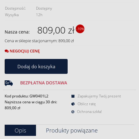
Dostępność:
Dostępny
Wysyłka
12h
809,00 zł
-10%
Nasza cena:
Cena w sklepie stacjonarnym: 899,00 zł
NEGOCJUJ CENĘ
Dodaj do koszyka
BEZPŁATNA DOSTAWA
Kod produktu: GW0401L2
Zapakujemy Twój prezent
Najniższa cena w ciągu 30 dni:
Oblicz ratę
809,00 zł
Ochrona szkła!
Opis
Produkty powiązane