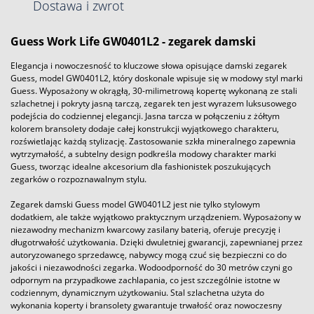
Dostawa i zwrot
Guess Work Life GW0401L2 - zegarek damski
Elegancja i nowoczesność to kluczowe słowa opisujące damski zegarek
Guess, model GW0401L2, który doskonale wpisuje się w modowy styl marki
Guess. Wyposażony w okrągłą, 30-milimetrową kopertę wykonaną ze stali
szlachetnej i pokryty jasną tarczą, zegarek ten jest wyrazem luksusowego
podejścia do codziennej elegancji. Jasna tarcza w połączeniu z żółtym
kolorem bransolety dodaje całej konstrukcji wyjątkowego charakteru,
rozświetlając każdą stylizację. Zastosowanie szkła mineralnego zapewnia
wytrzymałość, a subtelny design podkreśla modowy charakter marki
Guess, tworząc idealne akcesorium dla fashionistek poszukujących
zegarków o rozpoznawalnym stylu.
Zegarek damski Guess model GW0401L2 jest nie tylko stylowym
dodatkiem, ale także wyjątkowo praktycznym urządzeniem. Wyposażony w
niezawodny mechanizm kwarcowy zasilany baterią, oferuje precyzję i
długotrwałość użytkowania. Dzięki dwuletniej gwarancji, zapewnianej przez
autoryzowanego sprzedawcę, nabywcy mogą czuć się bezpieczni co do
jakości i niezawodności zegarka. Wodoodporność do 30 metrów czyni go
odpornym na przypadkowe zachlapania, co jest szczególnie istotne w
codziennym, dynamicznym użytkowaniu. Stal szlachetna użyta do
wykonania koperty i bransolety gwarantuje trwałość oraz nowoczesny