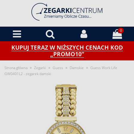
0
KUPUJ TERAZ W NIŻSZYCH CENACH KOD
„PROMO10”
»
»
»
»
Strona główna
Zegarki
Guess
Damskie
Guess Work Life
GW0401L2 - zegarek damski