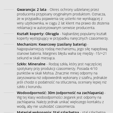
Gwarancja: 2 lata
- Okres ochrony udzielanej przez
producenta przypisany oryginalnym produktom. Oznacza,
że w przypadku pojawienia się usterki nie wynikającej z
winy użytkownika, w ciągu 2 lat klient ma prawo do złożenia
reklamacji w autoryzowanym serwisie producenta.
Kształt koperty: Okrągła
- Najbardziej popularny kształt
koperty występujący w przypadku naręcznych czasomierzy.
Mechanizm: Kwarcowy (zasilany baterią)
-
Najpopularniejszy rodzaj mechanizmu, jego siłę napędową
stanowi bateria. Margines błędu waha się między -15/+21
sekund w skali miesiąca.
Szkło: Mineralne
- Rodzaj szkła, który jest najczęściej
spotykany przy produkcji czasomierzy. Posiada 4/10
punktów w skali Mohsa. Znacznie mniej odporny na
zarysowania niż odpowiednik wykonany z szafiru, jednakże
jeśli chodzi o podatność na stłuczenia, oceniany lepiej niż
szkło z korundu.
Wodoodporność: 30m (odporność na zachlapania)
-
Wg tej klasy wodoodporności zegarek jest odporny na
zachlapania. Należy jednak unikać większego kontaktu z
wodą, aby nie uszkodzić czasomierza.
Materiał wykonania: Stal szlachetna
- stal szlachetna