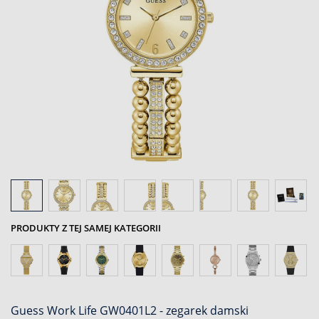
PRODUKTY Z TEJ SAMEJ KATEGORII
Guess Work Life GW0401L2 - zegarek damski