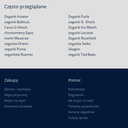
Często przeglądane
Zegarki Aviator
Zegarki Furla
zegarki Balticus.
zegarki G- Shock
Casio G-Shock
Zegarki Ice Watch
chronometry Epos
zegarki Lacoste
marki Maserati
Zegarki Rosefield
zegarka Orient
zegarka Seiko
zegarki Puma
Skagen
zegarków Roamer
zegarki Ted Bake
Zakupy
Pomoc
Zwroty i wymiany
Reklamacje
Negocjacja ceny
Regulamin
Rabat na start!
Jak kupić na raty?
Darmowa dostawa
Polityka prywatności
Serwisy zegarków
Zużyty sprzęt