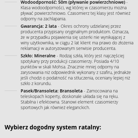
Wodoodporność: 50m (pływanie powierzchniowe)
-
Klasa wodoodporności, wg której w czasomierzu można
pływać powierzchniowo. Czasomierz tej klasy jest również
odporny na zachlapania.
Gwarancja: 2 lata
- Okres ochrony udzielanej przez
producenta przypisany oryginalnym produktom. Oznacza,
że w przypadku pojawienia się usterki nie wynikającej z
winy użytkownika, w ciągu 2 lat klient ma prawo do złożenia
reklamacji w autoryzowanym serwisie producenta.
Szkło: Mineralne
- Rodzaj szkła, który jest najczęściej
spotykany przy produkcji czasomierzy. Posiada 4/10
punktów w skali Mohsa. Znacznie mniej odporny na
zarysowania niż odpowiednik wykonany z szafiru, jednakże
jeśli chodzi o podatność na stłuczenia, oceniany lepiej niż
szkło z korundu.
Pasek/Bransoleta: Bransoleta
- Zamocowana na
teleskopach koperty, doskonale układa się na ręku.
Stabilna i efektowna. Stanowi element czasomierzy
sportowych jak również eleganckich.
Wybierz dogodny system ratalny: