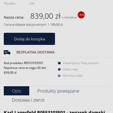
Wysyłka
24h
839,00 zł
-30%
Nasza cena:
1 199,00 zł
Cena w sklepie stacjonarnym: 1 199,00 zł
Dodaj do koszyka
BEZPŁATNA DOSTAWA
Kod produktu: R0553103501
Zapakujemy Twój prezent
Najniższa cena w ciągu 30 dni:
Oblicz ratę
839,00 zł
Ochrona szkła!
Opis
Produkty powiązane
Dostawa i zwrot
Karl Lagerfeld R0553103501 - zegarek damski