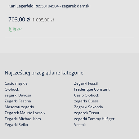
Karl Lagerfeld R0553104504 - zegarek damski
703,00 zł
1 005,00 zł
24h
Najcześciej przeglądane kategorie
Casio męskie
Zegarki Fossil
G-Shock
Frederique Constant
zegarki Davosa
Casio G-Shock
Zegarki Festina
zegarki Guess
Maserati zegarki
Zegarki Sekonda
Zegarek Mauric Lacroix
zegarek Tissot
Zegarki Michael Kors
zegarki Tommy Hilfiger.
Zegarki Seiko
Vostok