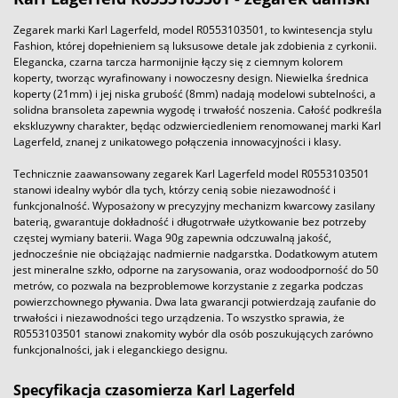
Zegarek marki Karl Lagerfeld, model R0553103501, to kwintesencja stylu
Fashion, której dopełnieniem są luksusowe detale jak zdobienia z cyrkonii.
Elegancka, czarna tarcza harmonijnie łączy się z ciemnym kolorem
koperty, tworząc wyrafinowany i nowoczesny design. Niewielka średnica
koperty (21mm) i jej niska grubość (8mm) nadają modelowi subtelności, a
solidna bransoleta zapewnia wygodę i trwałość noszenia. Całość podkreśla
ekskluzywny charakter, będąc odzwierciedleniem renomowanej marki Karl
Lagerfeld, znanej z unikatowego połączenia innowacyjności i klasy.
Technicznie zaawansowany zegarek Karl Lagerfeld model R0553103501
stanowi idealny wybór dla tych, którzy cenią sobie niezawodność i
funkcjonalność. Wyposażony w precyzyjny mechanizm kwarcowy zasilany
baterią, gwarantuje dokładność i długotrwałe użytkowanie bez potrzeby
częstej wymiany baterii. Waga 90g zapewnia odczuwalną jakość,
jednocześnie nie obciążając nadmiernie nadgarstka. Dodatkowym atutem
jest mineralne szkło, odporne na zarysowania, oraz wodoodporność do 50
metrów, co pozwala na bezproblemowe korzystanie z zegarka podczas
powierzchownego pływania. Dwa lata gwarancji potwierdzają zaufanie do
trwałości i niezawodności tego urządzenia. To wszystko sprawia, że
R0553103501 stanowi znakomity wybór dla osób poszukujących zarówno
funkcjonalności, jak i eleganckiego designu.
Specyfikacja czasomierza Karl Lagerfeld