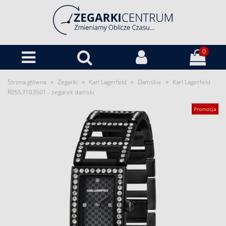
0
»
»
»
»
Strona główna
Zegarki
Karl Lagerfeld
Damskie
Karl Lagerfeld
R0553103501 - zegarek damski
Promocja