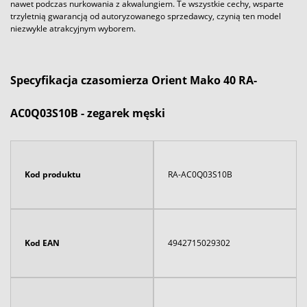
nawet podczas nurkowania z akwalungiem. Te wszystkie cechy, wsparte
trzyletnią gwarancją od autoryzowanego sprzedawcy, czynią ten model
niezwykle atrakcyjnym wyborem.
Specyfikacja czasomierza Orient Mako 40 RA-
AC0Q03S10B - zegarek męski
Kod produktu
RA-AC0Q03S10B
Kod EAN
4942715029302