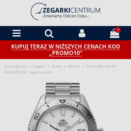
0
KUPUJ TERAZ W NIŻSZYCH CENACH KOD
„PROMO10”
»
»
»
»
Strona główna
Zegarki
Orient
Męskie
Orient Mako 40 RA-
AC0Q03S10B - zegarek męski