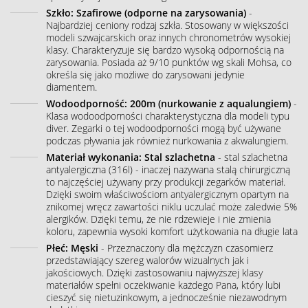
Szkło: Szafirowe (odporne na zarysowania)
-
Najbardziej ceniony rodzaj szkła. Stosowany w większości
modeli szwajcarskich oraz innych chronometrów wysokiej
klasy. Charakteryzuje się bardzo wysoką odpornością na
zarysowania. Posiada aż 9/10 punktów wg skali Mohsa, co
określa się jako możliwe do zarysowani jedynie
diamentem.
Wodoodporność: 200m (nurkowanie z aqualungiem)
-
Klasa wodoodporności charakterystyczna dla modeli typu
diver. Zegarki o tej wodoodporności mogą być używane
podczas pływania jak również nurkowania z akwalungiem.
Materiał wykonania: Stal szlachetna
- stal szlachetna
antyalergiczna (316l) - inaczej nazywana stalą chirurgiczną
to najczęściej używany przy produkcji zegarków materiał.
Dzięki swoim właściwościom antyalergicznym opartym na
znikomej wręcz zawartości niklu uczulać może zaledwie 5%
alergików. Dzięki temu, że nie rdzewieje i nie zmienia
koloru, zapewnia wysoki komfort użytkowania na długie lata
Płeć: Męski
- Przeznaczony dla mężczyzn czasomierz
przedstawiający szereg walorów wizualnych jak i
jakościowych. Dzięki zastosowaniu najwyższej klasy
materiałów spełni oczekiwanie każdego Pana, który lubi
cieszyć się nietuzinkowym, a jednocześnie niezawodnym