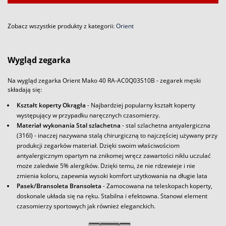
Zobacz wszystkie produkty z kategorii:
Orient
Wygląd zegarka
Na wygląd zegarka Orient Mako 40 RA-AC0Q03S10B - zegarek męski
składają się:
Kształt koperty Okrągła
- Najbardziej popularny kształt koperty
występujący w przypadku naręcznych czasomierzy.
Materiał wykonania Stal szlachetna
- stal szlachetna antyalergiczna
(316l) - inaczej nazywana stalą chirurgiczną to najczęściej używany przy
produkcji zegarków materiał. Dzięki swoim właściwościom
antyalergicznym opartym na znikomej wręcz zawartości niklu uczulać
może zaledwie 5% alergików. Dzięki temu, że nie rdzewieje i nie
zmienia koloru, zapewnia wysoki komfort użytkowania na długie lata
Pasek/Bransoleta Bransoleta
- Zamocowana na teleskopach koperty,
doskonale układa się na ręku. Stabilna i efektowna. Stanowi element
czasomierzy sportowych jak również eleganckich.