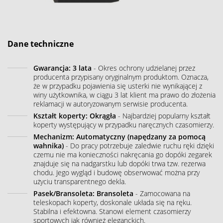
Dane techniczne
Gwarancja: 3 lata
- Okres ochrony udzielanej przez
producenta przypisany oryginalnym produktom. Oznacza,
że w przypadku pojawienia się usterki nie wynikającej z
winy użytkownika, w ciągu 3 lat klient ma prawo do złożenia
reklamacji w autoryzowanym serwisie producenta.
Kształt koperty: Okrągła
- Najbardziej popularny kształt
koperty występujący w przypadku naręcznych czasomierzy.
Mechanizm: Automatyczny (napędzany za pomocą
wahnika)
- Do pracy potrzebuje zaledwie ruchu ręki dzięki
czemu nie ma konieczności nakręcania go dopóki zegarek
znajduje się na nadgarstku lub dopóki trwa tzw. rezerwa
chodu. Jego wygląd i budowę obserwować można przy
użyciu transparentnego dekla.
Pasek/Bransoleta: Bransoleta
- Zamocowana na
teleskopach koperty, doskonale układa się na ręku.
Stabilna i efektowna. Stanowi element czasomierzy
sportowych jak również eleganckich.