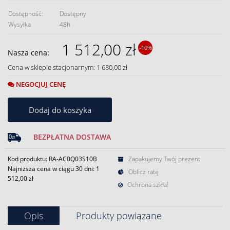
Dostępność:
Dostępny
Wysyłka
48h
1 512,00 zł
-10%
Nasza cena:
Cena w sklepie stacjonarnym: 1 680,00 zł
NEGOCJUJ CENĘ
Dodaj do koszyka
BEZPŁATNA DOSTAWA
Kod produktu: RA-AC0Q03S10B
Zapakujemy Twój prezent
Najniższa cena w ciągu 30 dni:
1
Oblicz ratę
512,00 zł
Ochrona szkła!
Opis
Produkty powiązane