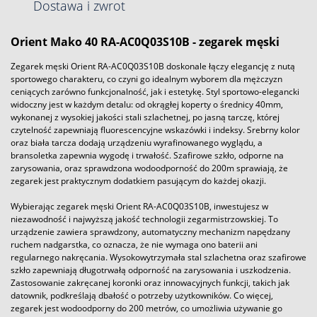
Dostawa i zwrot
Orient
Mako 40 RA-AC0Q03S10B - zegarek męski
Zegarek męski Orient RA-AC0Q03S10B doskonale łączy elegancję z nutą
sportowego charakteru, co czyni go idealnym wyborem dla mężczyzn
ceniących zarówno funkcjonalność, jak i estetykę. Styl sportowo-elegancki
widoczny jest w każdym detalu: od okrągłej koperty o średnicy 40mm,
wykonanej z wysokiej jakości stali szlachetnej, po jasną tarczę, której
czytelność zapewniają fluorescencyjne wskazówki i indeksy. Srebrny kolor
oraz biała tarcza dodają urządzeniu wyrafinowanego wyglądu, a
bransoletka zapewnia wygodę i trwałość. Szafirowe szkło, odporne na
zarysowania, oraz sprawdzona wodoodporność do 200m sprawiają, że
zegarek jest praktycznym dodatkiem pasującym do każdej okazji.
Wybierając zegarek męski Orient RA-AC0Q03S10B, inwestujesz w
niezawodność i najwyższą jakość technologii zegarmistrzowskiej. To
urządzenie zawiera sprawdzony, automatyczny mechanizm napędzany
ruchem nadgarstka, co oznacza, że nie wymaga ono baterii ani
regularnego nakręcania. Wysokowytrzymała stal szlachetna oraz szafirowe
szkło zapewniają długotrwałą odporność na zarysowania i uszkodzenia.
Zastosowanie zakręcanej koronki oraz innowacyjnych funkcji, takich jak
datownik, podkreślają dbałość o potrzeby użytkowników. Co więcej,
zegarek jest wodoodporny do 200 metrów, co umożliwia używanie go