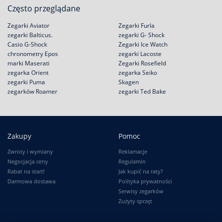
Często przeglądane
Zegarki Aviator
Zegarki Furla
zegarki Balticus.
zegarki G- Shock
Casio G-Shock
Zegarki Ice Watch
chronometry Epos
zegarki Lacoste
marki Maserati
Zegarki Rosefield
zegarka Orient
zegarka Seiko
zegarki Puma
Skagen
zegarków Roamer
zegarki Ted Bake
Zakupy
Pomoc
Zwroty i wymiany
Reklamacje
Negocjacja ceny
Regulamin
Rabat na start!
Jak kupić na raty?
Darmowa dostawa
Polityka prywatności
Serwisy zegarków
Zużyty sprzęt