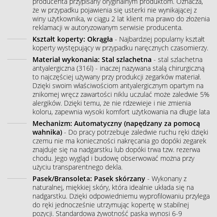
producenta przypisany oryginalnym produktom. Oznacza,
że w przypadku pojawienia się usterki nie wynikającej z
winy użytkownika, w ciągu 2 lat klient ma prawo do złożenia
reklamacji w autoryzowanym serwisie producenta.
Kształt koperty: Okrągła
- Najbardziej popularny kształt
koperty występujący w przypadku naręcznych czasomierzy.
Materiał wykonania: Stal szlachetna
- stal szlachetna
antyalergiczna (316l) - inaczej nazywana stalą chirurgiczną
to najczęściej używany przy produkcji zegarków materiał.
Dzięki swoim właściwościom antyalergicznym opartym na
znikomej wręcz zawartości niklu uczulać może zaledwie 5%
alergików. Dzięki temu, że nie rdzewieje i nie zmienia
koloru, zapewnia wysoki komfort użytkowania na długie lata
Mechanizm: Automatyczny (napędzany za pomocą
wahnika)
- Do pracy potrzebuje zaledwie ruchu ręki dzięki
czemu nie ma konieczności nakręcania go dopóki zegarek
znajduje się na nadgarstku lub dopóki trwa tzw. rezerwa
chodu. Jego wygląd i budowę obserwować można przy
użyciu transparentnego dekla.
Pasek/Bransoleta: Pasek skórzany
- Wykonany z
naturalnej, miękkiej skóry, która idealnie układa się na
nadgarstku. Dzięki odpowiedniemu wyprofilowaniu przylega
do ręki jednocześnie utrzymując kopertę w stabilnej
pozycji. Standardowa żywotność paska wynosi 6-9