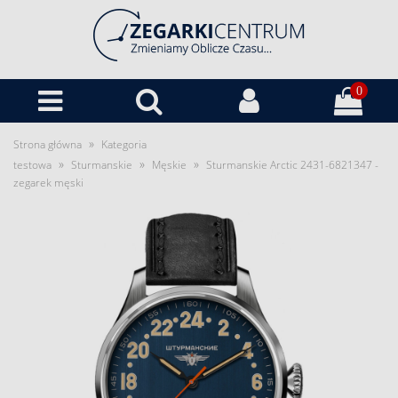
0
»
Strona główna
Kategoria
»
»
»
testowa
Sturmanskie
Męskie
Sturmanskie Arctic 2431-6821347 -
zegarek męski