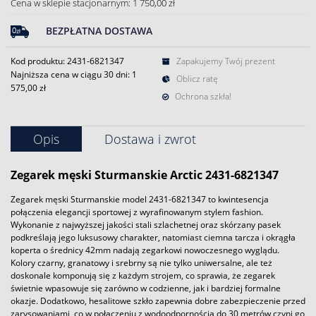
Cena w sklepie stacjonarnym: 1 750,00 zł
BEZPŁATNA DOSTAWA
Kod produktu: 2431-6821347
Zapakujemy Twój prezent
Najniższa cena w ciągu 30 dni:
1
Oblicz ratę
575,00 zł
Ochrona szkła!
Opis
Dostawa i zwrot
Zegarek
męski
Sturmanskie
Arctic 2431-6821347
Zegarek męski Sturmanskie model 2431-6821347 to kwintesencja
połączenia elegancji sportowej z wyrafinowanym stylem fashion.
Wykonanie z najwyższej jakości stali szlachetnej oraz skórzany pasek
podkreślają jego luksusowy charakter, natomiast ciemna tarcza i okrągła
koperta o średnicy 42mm nadają zegarkowi nowoczesnego wyglądu.
Kolory czarny, granatowy i srebrny są nie tylko uniwersalne, ale też
doskonale komponują się z każdym strojem, co sprawia, że zegarek
świetnie wpasowuje się zarówno w codzienne, jak i bardziej formalne
okazje. Dodatkowo, hesalitowe szkło zapewnia dobre zabezpieczenie przed
zarysowaniami, co w połączeniu z wodoodpornością do 30 metrów czyni go